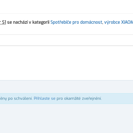
r S1
se nachází v kategorii
Spotřebiče pro domácnost
,
výrobce XIAOM
něny po schválení.
Přihlaste se
pro okamžité zveřejnění.