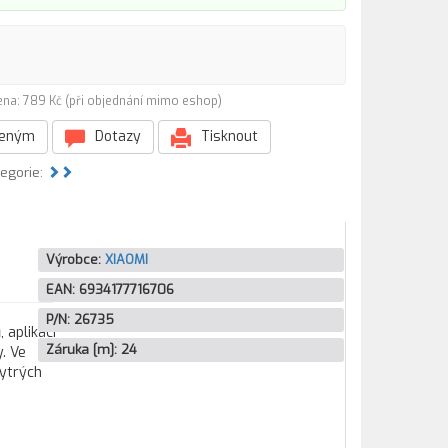
ena: 789 Kč (při objednání mimo eshop)
beným
Dotazy
Tisknout
tegorie:
Výrobce:
XIAOMI
EAN:
6934177716706
P/N:
26735
 aplikací
Záruka [m]:
24
. Ve
hytrých