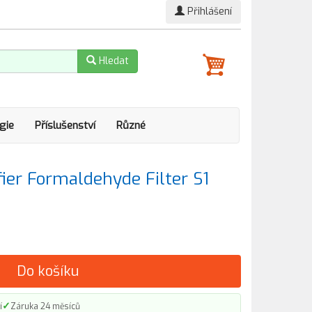
Přihlášení
Hledat
gie
Příslušenství
Různé
fier Formaldehyde Filter S1
Do košíku
✓
í
Záruka 24 měsíců