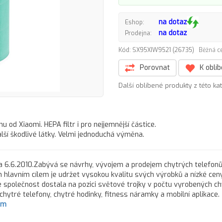
na dotaz
Eshop:
na dotaz
Prodejna:
Kód: SX95XIW9521 (26735)
Běžná c
Porovnat
K oblí
Další oblíbené produkty z této ka
u od Xiaomi. HEPA filtr i pro nejjemnější částice.
ší škodlivé látky. Velmi jednoduchá výměna.
 6.6.2010.Zabývá se návrhy, vývojem a prodejem chytrých telefonů,
ím hlavním cílem je udržet vysokou kvalitu svých výrobků a nízké ceny
se společnost dostala na pozici světové trojky v počtu vyrobených c
chytré telefony, chytré hodinky, fitness náramky a mobilní aplikace.
om