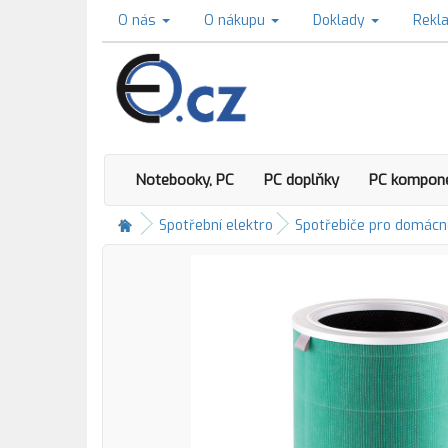
O nás
O nákupu
Doklady
Rekl
Notebooky, PC
PC doplňky
PC kompon
Spotřební elektro
Spotřebiče pro domácn