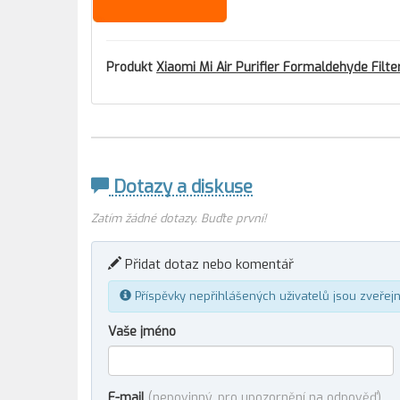
Produkt
Xiaomi Mi Air Purifier Formaldehyde Filte
Dotazy a diskuse
Zatím žádné dotazy. Buďte první!
Přidat dotaz nebo komentář
Příspěvky nepřihlášených uživatelů jsou zveřej
Vaše jméno
E-mail
(nepovinný, pro upozornění na odpověď)