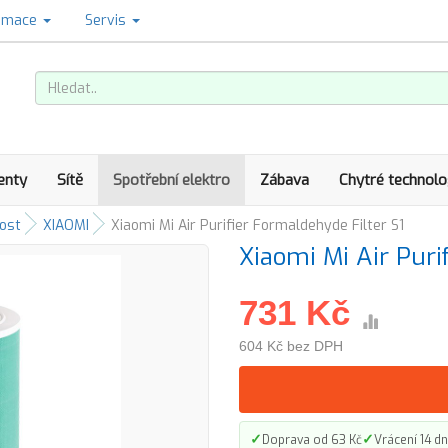
amace
Servis
enty
Sítě
Spotřební elektro
Zábava
Chytré technolo
ost
XIAOMI
Xiaomi Mi Air Purifier Formaldehyde Filter S1
Xiaomi Mi Air Puri
731 Kč
604 Kč bez DPH
✓
✓
Doprava od 63 Kč
Vrácení 14 dn