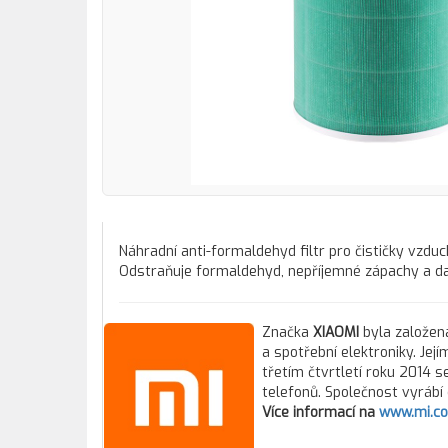
Náhradní anti-formaldehyd filtr pro čističky vzduch
Odstraňuje formaldehyd, nepříjemné zápachy a dal
Značka
XIAOMI
byla založena
a spotřební elektroniky. Jej
třetím čtvrtletí roku 2014 
telefonů. Společnost vyrábí 
Více informací na
www.mi.c