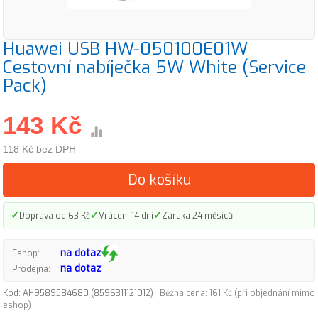
Huawei USB HW-050100E01W
Cestovní nabíječka 5W White (Service
Pack)
143 Kč
118 Kč bez DPH
Do košíku
✓
✓
✓
Doprava od 63 Kč
Vrácení 14 dní
Záruka 24 měsíců
na dotaz
Eshop:
na dotaz
Prodejna:
Kód: AH9589584680 (8596311121012)
Běžná cena: 161 Kč (při objednání mimo
eshop)