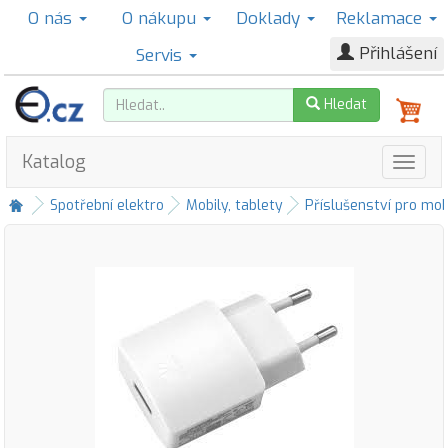
O nás
O nákupu
Doklady
Reklamace
Přihlášení
Servis
Hledat
Katalog
Spotřební elektro
Mobily, tablety
Příslušenství pro mob