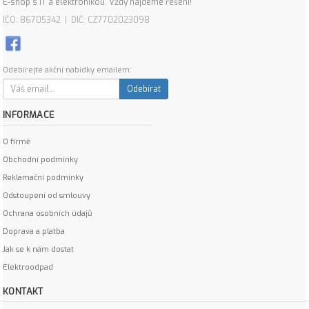
E-shop s IT a elektronikou. Vždy najdeme řešení!
IČO: 86705342 | DIČ: CZ7702023098
Odebírejte akční nabídky emailem:
Odebírat
INFORMACE
O firmě
Obchodní podmínky
Reklamační podmínky
Odstoupení od smlouvy
Ochrana osobních údajů
Doprava a platba
Jak se k nám dostat
Elektroodpad
KONTAKT