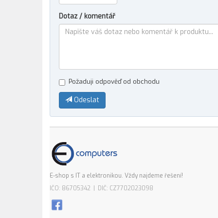
Dotaz / komentář
Požaduji odpověď od obchodu
Odeslat
E-shop s IT a elektronikou. Vždy najdeme řešení!
IČO: 86705342 | DIČ: CZ7702023098