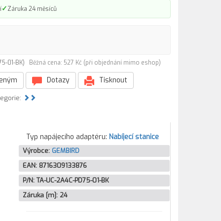
✓
í
Záruka 24 měsíců
D75-01-BK)
Běžná cena: 527 Kč (při objednání mimo eshop)
beným
Dotazy
Tisknout
tegorie:
Typ napájecího adaptéru:
Nabíjecí stanice
Výrobce:
GEMBIRD
EAN:
8716309133876
P/N:
TA-UC-2A4C-PD75-01-BK
Záruka [m]:
24