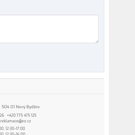
15, 504 01 Nový Bydžov
826
+420 775 475 125
reklamace@eo.cz
00, 12:30–17:00
00, 12:30–16:00