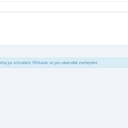
něny po schválení.
Přihlaste se
pro okamžité zveřejnění.