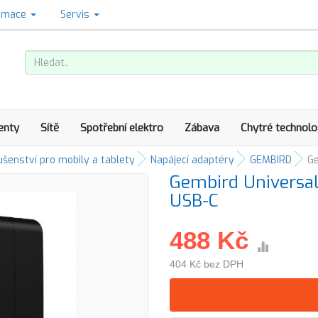
amace
Servis
enty
Sítě
Spotřební elektro
Zábava
Chytré technolo
ušenství pro mobily a tablety
Napájecí adaptéry
GEMBIRD
Ge
Gembird Universa
USB-C
488 Kč
404 Kč bez DPH