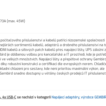
?3A (max. 45W)
počítačového příslušenství a kabelů patřící nizozemské společnosti
 nejširších sortimentů kabelů, adaptérů a drobného příslušenství na t
HDMI kabelů a síťových patch kabelů přes napájecí lišty, UPS záložní 
ird je oblíbenou volbou pro kancelářské a IT prostředí, kde je potře
í ve velkých množstvích. Napájecí lišty a přepěťové ochrany Gembird
íky robustní konstrukci a certifikaci dle evropských norem. Chladič
kladní chlazení pro sestavy, kde není prioritou maximální výkon, ale
je Gembird snadno dostupný u většiny českých prodejců IT příslušenst
, 4x USB-C
se nachází v kategorii
Napájecí adaptéry
,
výrobce GEMBI