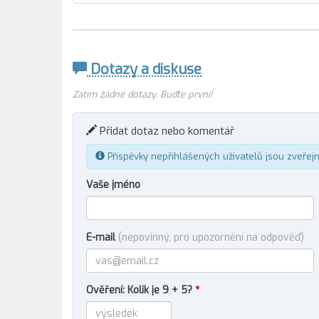
Dotazy a diskuse
Zatím žádné dotazy. Buďte první!
Přidat dotaz nebo komentář
Příspěvky nepřihlášených uživatelů jsou zveřej
Vaše jméno
E-mail
(nepovinný, pro upozornění na odpověď)
Ověření: Kolik je 9 + 5?
*