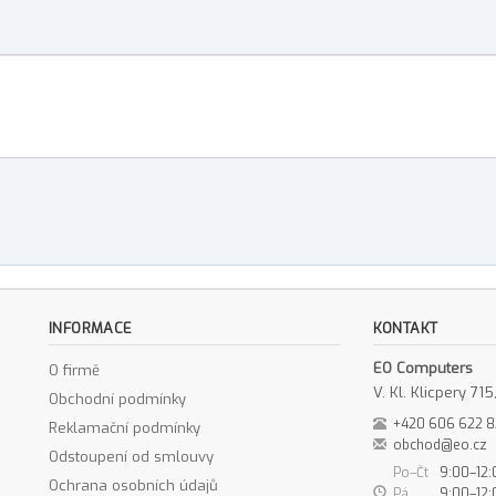
INFORMACE
KONTAKT
EO Computers
O firmě
V. Kl. Klicpery 7
Obchodní podmínky
+420 606 622 
Reklamační podmínky
obchod@eo.cz
Odstoupení od smlouvy
Po–Čt
9:00–12:
Ochrana osobních údajů
Pá
9:00–12: