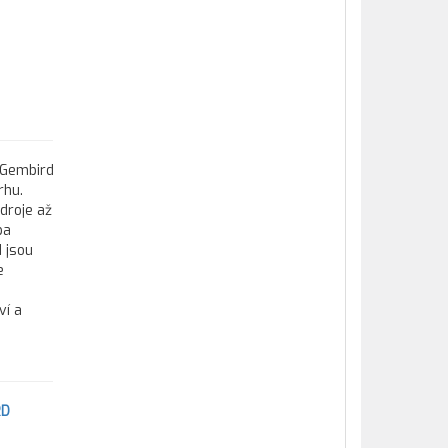
 Gembird
rhu.
zdroje až
ba
 jsou
e
ví a
RD