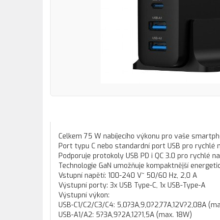
Celkem 75 W nabíjecího výkonu pro vaše smartph
Port typu C nebo standardní port USB pro rychlé 
Podporuje protokoly USB PD i QC 3.0 pro rychlé na
Technologie GaN umožňuje kompaktnější energetic
Vstupní napětí: 100-240 V~ 50/60 Hz, 2,0 A
Výstupní porty: 3x USB Type-C, 1x USB-Type-A
Výstupní výkon:
USB-C1/C2/C3/C4: 5,0?3A,9,0?2,77A,12V?2,08A (m
USB-A1/A2: 5?3A,9?2A,12?1,5A (max. 18W)