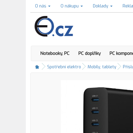
O nás
O nákupu
Doklady
Rekl
Notebooky, PC
PC doplňky
PC kompon
Spotřební elektro
Mobily, tablety
Přísl