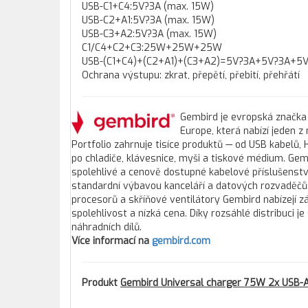
USB-C1+C4:5V?3A (max. 15W)
USB-C2+A1:5V?3A (max. 15W)
USB-C3+A2:5V?3A (max. 15W)
C1/C4+C2+C3:25W+25W+25W
USB-(C1+C4)+(C2+A1)+(C3+A2)=5V?3A+5V?3A+5V
Ochrana výstupu: zkrat, přepětí, přebití, přehřátí
Gembird je evropská značka 
Europe, která nabízí jeden z
Portfolio zahrnuje tisíce produktů — od USB kabelů, 
po chladiče, klávesnice, myši a tiskové médium. Gemb
spolehlivé a cenově dostupné kabelové příslušenstv
standardní výbavou kanceláří a datových rozvaděčů d
procesorů a skříňové ventilátory Gembird nabízejí zá
spolehlivost a nízká cena. Díky rozsáhlé distribuci 
náhradních dílů.
Více informací na
gembird.com
Produkt
Gembird Universal charger 75W 2x USB-A