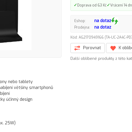
✓
✓
Doprava od 63 Kč
Vrácení 14 dn
na dotaz
Eshop:
na dotaz
Prodejna:
Kód: AG2170949166 (TA-UC-2A4C-P
Porovnat
K oblí
Další oblíbené produkty z této ka
ony nebo tablety
nabíjení většiny smartphonů
bíjení
ky účinný design
ax. 25W)