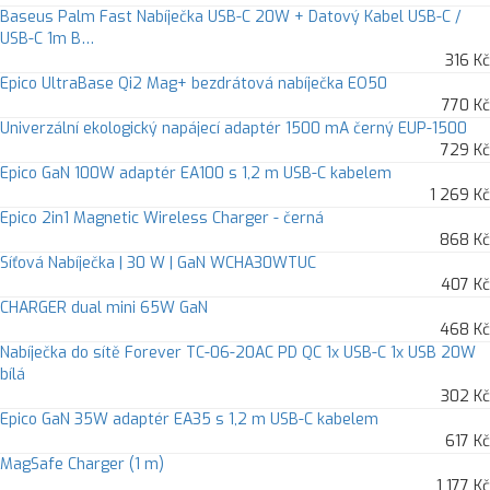
Baseus Palm Fast Nabíječka USB-C 20W + Datový Kabel USB-C /
USB-C 1m B…
316 Kč
Epico UltraBase Qi2 Mag+ bezdrátová nabíječka EO50
770 Kč
Univerzální ekologický napájecí adaptér 1500 mA černý EUP-1500
729 Kč
Epico GaN 100W adaptér EA100 s 1,2 m USB-C kabelem
1 269 Kč
Epico 2in1 Magnetic Wireless Charger - černá
868 Kč
Síťová Nabíječka | 30 W | GaN WCHA30WTUC
407 Kč
CHARGER dual mini 65W GaN
468 Kč
Nabíječka do sítě Forever TC-06-20AC PD QC 1x USB-C 1x USB 20W
bílá
302 Kč
Epico GaN 35W adaptér EA35 s 1,2 m USB-C kabelem
617 Kč
MagSafe Charger (1 m)
1 177 Kč