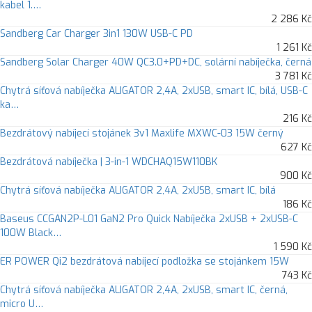
kabel 1.…
2 286 Kč
Sandberg Car Charger 3in1 130W USB-C PD
1 261 Kč
Sandberg Solar Charger 40W QC3.0+PD+DC, solární nabíječka, černá
3 781 Kč
Chytrá síťová nabíječka ALIGATOR 2,4A, 2xUSB, smart IC, bílá, USB-C
ka…
216 Kč
Bezdrátový nabíjecí stojánek 3v1 Maxlife MXWC-03 15W černý
627 Kč
Bezdrátová nabíječka | 3-in-1 WDCHAQ15W110BK
900 Kč
Chytrá síťová nabíječka ALIGATOR 2,4A, 2xUSB, smart IC, bílá
186 Kč
Baseus CCGAN2P-L01 GaN2 Pro Quick Nabíječka 2xUSB + 2xUSB-C
100W Black…
1 590 Kč
ER POWER Qi2 bezdrátová nabíjecí podložka se stojánkem 15W
743 Kč
Chytrá síťová nabíječka ALIGATOR 2,4A, 2xUSB, smart IC, černá,
micro U…