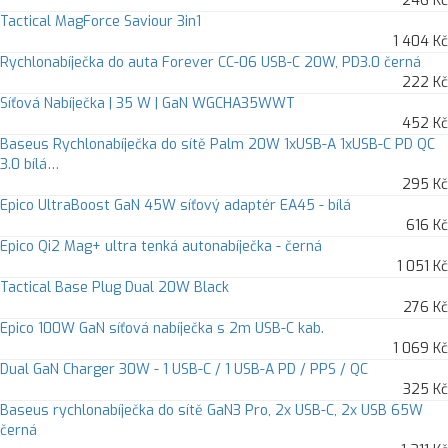
246 Kč
Tactical MagForce Saviour 3in1
1 404 Kč
Rychlonabíječka do auta Forever CC-06 USB-C 20W, PD3.0 černá
222 Kč
Síťová Nabíječka | 35 W | GaN WGCHA35WWT
452 Kč
Baseus Rychlonabíječka do sítě Palm 20W 1xUSB-A 1xUSB-C PD QC
3.0 bílá…
295 Kč
Epico UltraBoost GaN 45W síťový adaptér EA45 - bílá
616 Kč
Epico Qi2 Mag+ ultra tenká autonabíječka - černá
1 051 Kč
Tactical Base Plug Dual 20W Black
276 Kč
Epico 100W GaN síťová nabíječka s 2m USB-C kab.
1 069 Kč
Dual GaN Charger 30W - 1 USB-C / 1 USB-A PD / PPS / QC
325 Kč
Baseus rychlonabíječka do sítě GaN3 Pro, 2x USB-C, 2x USB 65W
černá