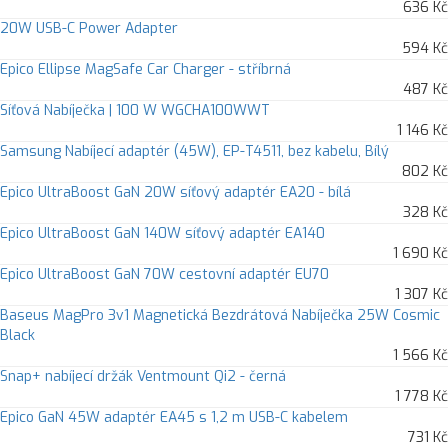
636 Kč
20W USB-C Power Adapter
594 Kč
Epico Ellipse MagSafe Car Charger - stříbrná
487 Kč
Síťová Nabíječka | 100 W WGCHA100WWT
1 146 Kč
Samsung Nabíjecí adaptér (45W), EP-T4511, bez kabelu, Bílý
802 Kč
Epico UltraBoost GaN 20W síťový adaptér EA20 - bílá
328 Kč
Epico UltraBoost GaN 140W síťový adaptér EA140
1 690 Kč
Epico UltraBoost GaN 70W cestovní adaptér EU70
1 307 Kč
Baseus MagPro 3v1 Magnetická Bezdrátová Nabíječka 25W Cosmic
Black
1 566 Kč
Snap+ nabíjecí držák Ventmount Qi2 - černá
1 778 Kč
Epico GaN 45W adaptér EA45 s 1,2 m USB-C kabelem
731 Kč