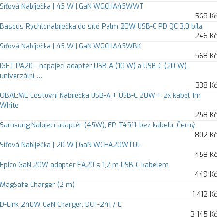
Síťová Nabíječka | 45 W | GaN WGCHA45WWT
568 Kč
Baseus Rychlonabíječka do sítě Palm 20W USB-C PD QC 3.0 bílá
246 Kč
Síťová Nabíječka | 45 W | GaN WGCHA45WBK
568 Kč
iGET PA20 - napájecí adaptér USB-A (10 W) a USB-C (20 W),
univerzální …
338 Kč
OBAL:ME Cestovní Nabíječka USB-A + USB-C 20W + 2x kabel 1m
White
258 Kč
Samsung Nabíjecí adaptér (45W), EP-T4511, bez kabelu, Černý
802 Kč
Síťová Nabíječka | 20 W | GaN WCHA20WTUL
458 Kč
Epico GaN 20W adaptér EA20 s 1,2 m USB-C kabelem
449 Kč
MagSafe Charger (2 m)
1 412 Kč
D-Link 240W GaN Charger, DCF-241 / E
3 145 Kč