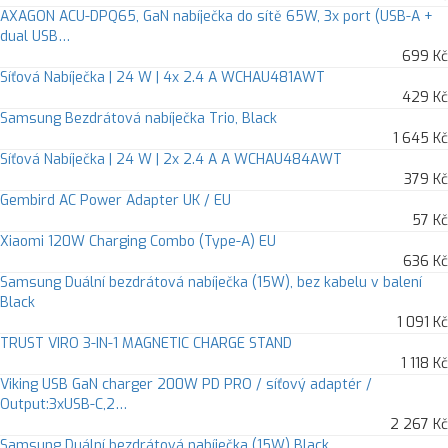
AXAGON ACU-DPQ65, GaN nabíječka do sítě 65W, 3x port (USB-A +
dual USB…
699 Kč
Síťová Nabíječka | 24 W | 4x 2.4 A WCHAU481AWT
429 Kč
Samsung Bezdrátová nabíječka Trio, Black
1 645 Kč
Síťová Nabíječka | 24 W | 2x 2.4 A A WCHAU484AWT
379 Kč
Gembird AC Power Adapter UK / EU
57 Kč
Xiaomi 120W Charging Combo (Type-A) EU
636 Kč
Samsung Duální bezdrátová nabíječka (15W), bez kabelu v balení
Black
1 091 Kč
TRUST VIRO 3-IN-1 MAGNETIC CHARGE STAND
1 118 Kč
Viking USB GaN charger 200W PD PRO / síťový adaptér /
Output:3xUSB-C,2…
2 267 Kč
Samsung Duální bezdrátová nabíječka (15W) Black