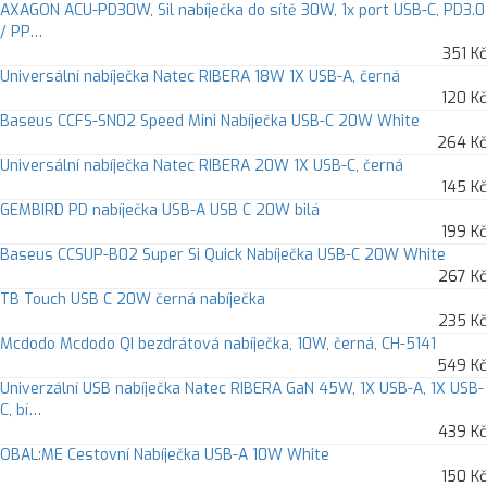
AXAGON ACU-PD30W, Sil nabíječka do sítě 30W, 1x port USB-C, PD3.0
/ PP…
351 Kč
Universální nabíječka Natec RIBERA 18W 1X USB-A, černá
120 Kč
Baseus CCFS-SN02 Speed Mini Nabíječka USB-C 20W White
264 Kč
Universální nabíječka Natec RIBERA 20W 1X USB-C, černá
145 Kč
GEMBIRD PD nabíječka USB-A USB C 20W bilá
199 Kč
Baseus CCSUP-B02 Super Si Quick Nabíječka USB-C 20W White
267 Kč
TB Touch USB C 20W černá nabíječka
235 Kč
Mcdodo Mcdodo QI bezdrátová nabíječka, 10W, černá, CH-5141
549 Kč
Univerzální USB nabíječka Natec RIBERA GaN 45W, 1X USB-A, 1X USB-
C, bí…
439 Kč
OBAL:ME Cestovní Nabíječka USB-A 10W White
150 Kč