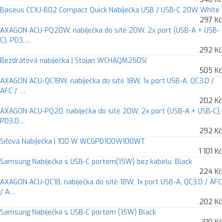
Baseus CCXJ-B02 Compact Quick Nabíječka USB / USB-C 20W White
297 Kč
AXAGON ACU-PQ20W, nabíječka do sítě 20W, 2x port (USB-A + USB-
C), PD3.…
292 Kč
Bezdrátová nabíječka | Stojan WCHAQM250SI
505 Kč
AXAGON ACU-QC18W, nabíječka do sítě 18W, 1x port USB-A, QC3.0 /
AFC / …
202 Kč
AXAGON ACU-PQ20, nabíječka do sítě 20W, 2x port (USB-A + USB-C),
PD3.0…
292 Kč
Síťová Nabíječka | 100 W WCGPD100W100WT
1 101 Kč
Samsung Nabíječka s USB-C portem(15W) bez kabelu, Black
224 Kč
AXAGON ACU-QC18, nabíječka do sítě 18W, 1x port USB-A, QC3.0 / AFC
/ A…
202 Kč
Samsung Nabíječka s USB-C portem (15W) Black