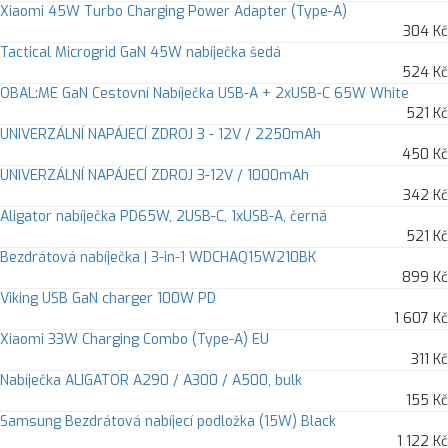
Xiaomi 45W Turbo Charging Power Adapter (Type-A)
304 Kč
Tactical Microgrid GaN 45W nabíječka šedá
524 Kč
OBAL:ME GaN Cestovní Nabíječka USB-A + 2xUSB-C 65W White
521 Kč
UNIVERZÁLNÍ NAPÁJECÍ ZDROJ 3 - 12V / 2250mAh
450 Kč
UNIVERZÁLNÍ NAPÁJECÍ ZDROJ 3-12V / 1000mAh
342 Kč
Aligator nabíječka PD65W, 2USB-C, 1xUSB-A, černá
521 Kč
Bezdrátová nabíječka | 3-in-1 WDCHAQ15W210BK
899 Kč
Viking USB GaN charger 100W PD
1 607 Kč
Xiaomi 33W Charging Combo (Type-A) EU
311 Kč
Nabíječka ALIGATOR A290 / A300 / A500, bulk
155 Kč
Samsung Bezdrátová nabíjecí podložka (15W) Black
1 122 Kč