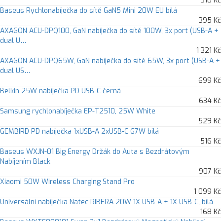
310 Kč
Baseus Rychlonabíječka do sítě GaN5 Mini 20W EU bílá
395 Kč
AXAGON ACU-DPQ100, GaN nabíječka do sítě 100W, 3x port (USB-A +
dual U…
1 321 Kč
AXAGON ACU-DPQ65W, GaN nabíječka do sítě 65W, 3x port (USB-A +
dual US…
699 Kč
Belkin 25W nabíječka PD USB-C černá
634 Kč
Samsung rychlonabíječka EP-T2510, 25W White
529 Kč
GEMBIRD PD nabíječka 1xUSB-A 2xUSB-C 67W bilá
516 Kč
Baseus WXJN-01 Big Energy Držák do Auta s Bezdrátovým
Nabíjením Black
907 Kč
Xiaomi 50W Wireless Charging Stand Pro
1 099 Kč
Universální nabíječka Natec RIBERA 20W 1X USB-A + 1X USB-C, bílá
168 Kč