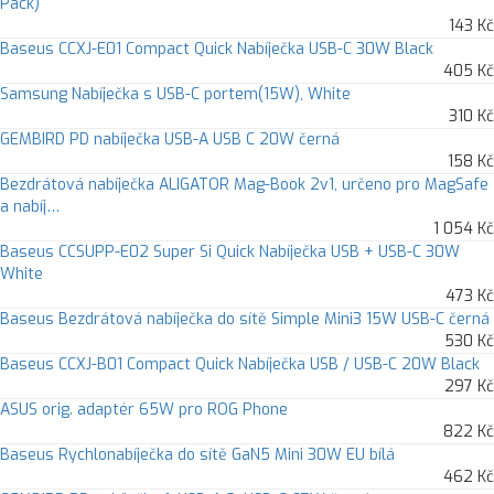
Pack)
143 Kč
Baseus CCXJ-E01 Compact Quick Nabíječka USB-C 30W Black
405 Kč
Samsung Nabíječka s USB-C portem(15W), White
310 Kč
GEMBIRD PD nabíječka USB-A USB C 20W černá
158 Kč
Bezdrátová nabíječka ALIGATOR Mag-Book 2v1, určeno pro MagSafe
a nabíj…
1 054 Kč
Baseus CCSUPP-E02 Super Si Quick Nabíječka USB + USB-C 30W
White
473 Kč
Baseus Bezdrátová nabíječka do sítě Simple Mini3 15W USB-C černá
530 Kč
Baseus CCXJ-B01 Compact Quick Nabíječka USB / USB-C 20W Black
297 Kč
ASUS orig. adaptér 65W pro ROG Phone
822 Kč
Baseus Rychlonabíječka do sítě GaN5 Mini 30W EU bílá
462 Kč