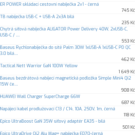
ER POWER skládací cestovní nabíječka 2v1 - černá
745 Kč
TB nabíječka USB-C + USB-A 2x3A bilá
235 Kč
Chytrá síťová nabíječka ALIGATOR Power Delivery 40W, 2xUSB-C,
USB-C / …
553 Kč
Baseus Rychlonabíječka do sítě Palm 30W 1xUSB-A 1xUSB-C PD QC
3.0 bílá…
462 Kč
Tactical Nett Warrior GaN 100W Yellow
1 649 Kč
Baseus bezdrátová nabíjecí magnetická podložka Simple Mini4 Qi2
15W če…
908 Kč
HUAWEI Wall Charger SuperCharge 66W
687 Kč
Napájecí kabel prodlužovací C13 / C14, 10A, 250V, 1m, černá
118 Kč
Epico UltraBoost GaN 35W síťový adaptér EA35 - bílá
501 Kč
Epico UltraDrive Qi2 Alu Mag+ nabíječka ED70-černá