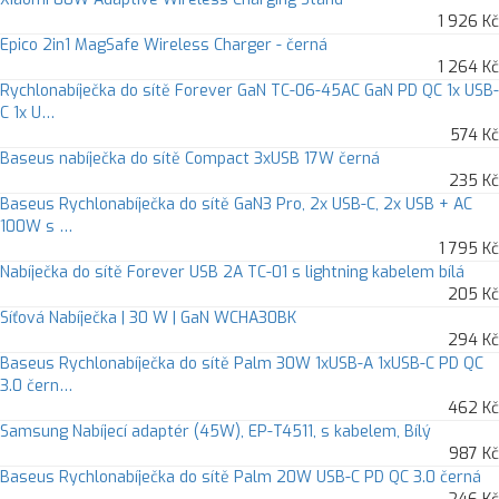
1 926 Kč
Epico 2in1 MagSafe Wireless Charger - černá
1 264 Kč
Rychlonabíječka do sítě Forever GaN TC-06-45AC GaN PD QC 1x USB-
C 1x U…
574 Kč
Baseus nabíječka do sítě Compact 3xUSB 17W černá
235 Kč
Baseus Rychlonabíječka do sítě GaN3 Pro, 2x USB-C, 2x USB + AC
100W s …
1 795 Kč
Nabíječka do sítě Forever USB 2A TC-01 s lightning kabelem bílá
205 Kč
Síťová Nabíječka | 30 W | GaN WCHA30BK
294 Kč
Baseus Rychlonabíječka do sítě Palm 30W 1xUSB-A 1xUSB-C PD QC
3.0 čern…
462 Kč
Samsung Nabíjecí adaptér (45W), EP-T4511, s kabelem, Bílý
987 Kč
Baseus Rychlonabíječka do sítě Palm 20W USB-C PD QC 3.0 černá