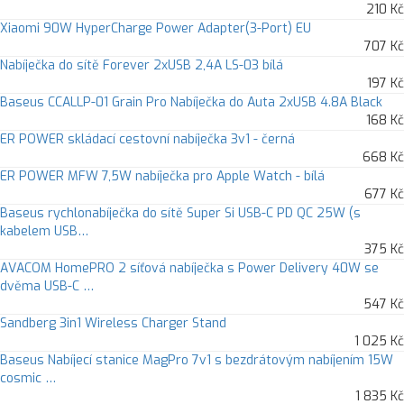
210 Kč
Xiaomi 90W HyperCharge Power Adapter(3-Port) EU
707 Kč
Nabíječka do sítě Forever 2xUSB 2,4A LS-03 bílá
197 Kč
Baseus CCALLP-01 Grain Pro Nabíječka do Auta 2xUSB 4.8A Black
168 Kč
ER POWER skládací cestovní nabíječka 3v1 - černá
668 Kč
ER POWER MFW 7,5W nabíječka pro Apple Watch - bílá
677 Kč
Baseus rychlonabíječka do sítě Super Si USB-C PD QC 25W (s
kabelem USB…
375 Kč
AVACOM HomePRO 2 síťová nabíječka s Power Delivery 40W se
dvěma USB-C …
547 Kč
Sandberg 3in1 Wireless Charger Stand
1 025 Kč
Baseus Nabíjecí stanice MagPro 7v1 s bezdrátovým nabíjením 15W
cosmic …
1 835 Kč