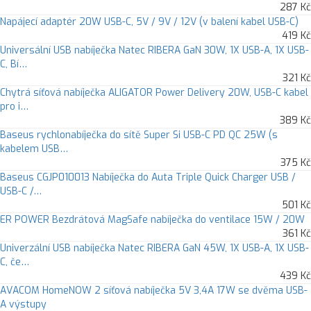
287 Kč
Napájecí adaptér 20W USB-C, 5V / 9V / 12V (v balení kabel USB-C)
419 Kč
Universální USB nabíječka Natec RIBERA GaN 30W, 1X USB-A, 1X USB-
C, Bí…
321 Kč
Chytrá síťová nabíječka ALIGATOR Power Delivery 20W, USB-C kabel
pro i…
389 Kč
Baseus rychlonabíječka do sítě Super Si USB-C PD QC 25W (s
kabelem USB…
375 Kč
Baseus CGJP010013 Nabíječka do Auta Triple Quick Charger USB /
USB-C /…
501 Kč
ER POWER Bezdrátová MagSafe nabíječka do ventilace 15W / 20W
361 Kč
Univerzální USB nabíječka Natec RIBERA GaN 45W, 1X USB-A, 1X USB-
C, če…
439 Kč
AVACOM HomeNOW 2 síťová nabíječka 5V 3,4A 17W se dvěma USB-
A výstupy