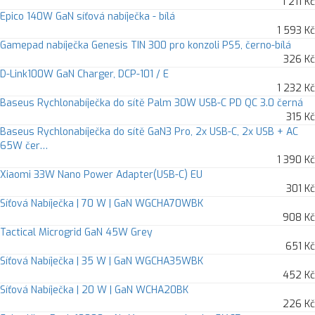
1 211 Kč
Epico 140W GaN síťová nabíječka - bílá
1 593 Kč
Gamepad nabíječka Genesis TIN 300 pro konzoli PS5, černo-bílá
326 Kč
D-Link100W GaN Charger, DCP-101 / E
1 232 Kč
Baseus Rychlonabíječka do sítě Palm 30W USB-C PD QC 3.0 černá
315 Kč
Baseus Rychlonabíječka do sítě GaN3 Pro, 2x USB-C, 2x USB + AC
65W čer…
1 390 Kč
Xiaomi 33W Nano Power Adapter(USB-C) EU
301 Kč
Síťová Nabíječka | 70 W | GaN WGCHA70WBK
908 Kč
Tactical Microgrid GaN 45W Grey
651 Kč
Síťová Nabíječka | 35 W | GaN WGCHA35WBK
452 Kč
Síťová Nabíječka | 20 W | GaN WCHA20BK
226 Kč