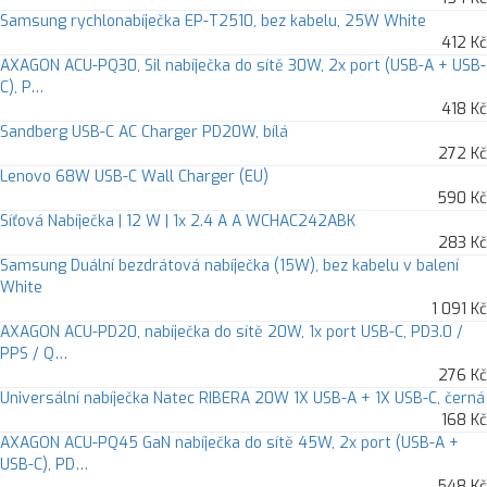
Samsung rychlonabíječka EP-T2510, bez kabelu, 25W White
412 Kč
AXAGON ACU-PQ30, Sil nabíječka do sítě 30W, 2x port (USB-A + USB-
C), P…
418 Kč
Sandberg USB-C AC Charger PD20W, bílá
272 Kč
Lenovo 68W USB-C Wall Charger (EU)
590 Kč
Síťová Nabíječka | 12 W | 1x 2.4 A A WCHAC242ABK
283 Kč
Samsung Duální bezdrátová nabíječka (15W), bez kabelu v balení
White
1 091 Kč
AXAGON ACU-PD20, nabíječka do sítě 20W, 1x port USB-C, PD3.0 /
PPS / Q…
276 Kč
Universální nabíječka Natec RIBERA 20W 1X USB-A + 1X USB-C, černá
168 Kč
AXAGON ACU-PQ45 GaN nabíječka do sítě 45W, 2x port (USB-A +
USB-C), PD…
548 Kč