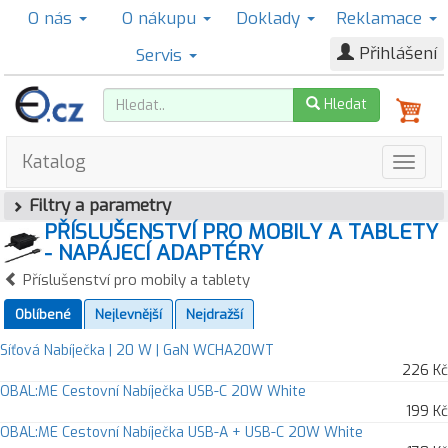
O nás
O nákupu
Doklady
Reklamace
Přihlášení
Servis
Hledat
Katalog
Filtry a parametry
PŘÍSLUŠENSTVÍ PRO MOBILY A TABLETY
- NAPÁJECÍ ADAPTÉRY
Příslušenství pro mobily a tablety
Oblíbené
Nejlevnější
Nejdražší
Síťová Nabíječka | 20 W | GaN WCHA20WT
226 Kč
OBAL:ME Cestovní Nabíječka USB-C 20W White
199 Kč
OBAL:ME Cestovní Nabíječka USB-A + USB-C 20W White