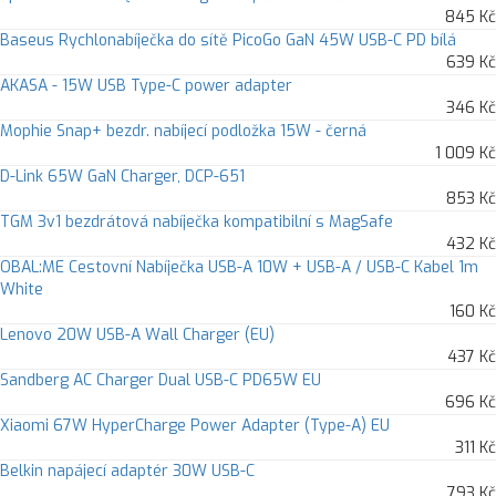
845 Kč
Baseus Rychlonabíječka do sítě PicoGo GaN 45W USB-C PD bílá
639 Kč
AKASA - 15W USB Type-C power adapter
346 Kč
Mophie Snap+ bezdr. nabíjecí podložka 15W - černá
1 009 Kč
D-Link 65W GaN Charger, DCP-651
853 Kč
TGM 3v1 bezdrátová nabíječka kompatibilní s MagSafe
432 Kč
OBAL:ME Cestovní Nabíječka USB-A 10W + USB-A / USB-C Kabel 1m
White
160 Kč
Lenovo 20W USB-A Wall Charger (EU)
437 Kč
Sandberg AC Charger Dual USB-C PD65W EU
696 Kč
Xiaomi 67W HyperCharge Power Adapter (Type-A) EU
311 Kč
Belkin napájecí adaptér 30W USB-C
793 Kč