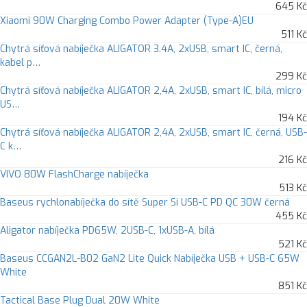
645 Kč
Xiaomi 90W Charging Combo Power Adapter (Type-A)EU
511 Kč
Chytrá síťová nabíječka ALIGATOR 3.4A, 2xUSB, smart IC, černá,
kabel p…
299 Kč
Chytrá síťová nabíječka ALIGATOR 2,4A, 2xUSB, smart IC, bílá, micro
US…
194 Kč
Chytrá síťová nabíječka ALIGATOR 2,4A, 2xUSB, smart IC, černá, USB-
C k…
216 Kč
VIVO 80W FlashCharge nabíječka
513 Kč
Baseus rychlonabíječka do sítě Super Si USB-C PD QC 30W černá
455 Kč
Aligator nabíječka PD65W, 2USB-C, 1xUSB-A, bílá
521 Kč
Baseus CCGAN2L-B02 GaN2 Lite Quick Nabíječka USB + USB-C 65W
White
851 Kč
Tactical Base Plug Dual 20W White