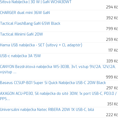
Síťová Nabíječka | 30 W | GaN WCHA30WT
294 Kč
CHARGER dual mini 36W GaN
392 Kč
Tactical FlashBang GaN 65W Black
799 Kč
Tactical Minimi GaN 20W
259 Kč
Hama USB nabíječka - SET (síťový + CL adaptér)
117 Kč
USB-c nabíječka 3A 15W
339 Kč
CANYON Bezdrátová nabíječka WS-303B, 3v1, vstup 9V/2A, 12V/2A,
výstup …
999 Kč
Baseus CCSUP-B01 Super Si Quick Nabíječka USB-C 20W Black
297 Kč
AXAGON ACU-PD30, Sil nabíječka do sítě 30W, 1x port USB-C, PD3.0 /
PPS…
351 Kč
Universální nabíječka Natec RIBERA 20W 1X USB-C, bílá
222 Kč