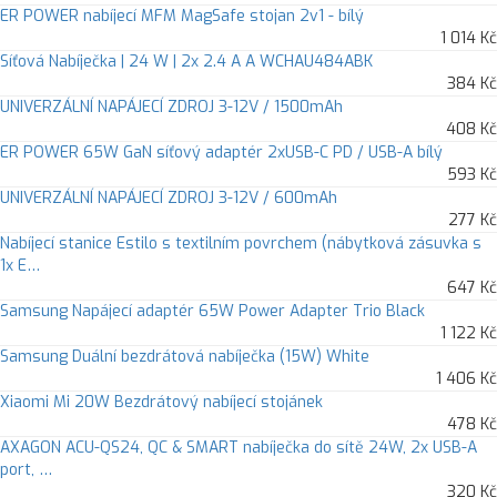
ER POWER nabíjecí MFM MagSafe stojan 2v1 - bílý
1 014 Kč
Síťová Nabíječka | 24 W | 2x 2.4 A A WCHAU484ABK
384 Kč
UNIVERZÁLNÍ NAPÁJECÍ ZDROJ 3-12V / 1500mAh
408 Kč
ER POWER 65W GaN síťový adaptér 2xUSB-C PD / USB-A bílý
593 Kč
UNIVERZÁLNÍ NAPÁJECÍ ZDROJ 3-12V / 600mAh
277 Kč
Nabíjecí stanice Estilo s textilním povrchem (nábytková zásuvka s
1x E…
647 Kč
Samsung Napájecí adaptér 65W Power Adapter Trio Black
1 122 Kč
Samsung Duální bezdrátová nabíječka (15W) White
1 406 Kč
Xiaomi Mi 20W Bezdrátový nabíjecí stojánek
478 Kč
AXAGON ACU-QS24, QC & SMART nabíječka do sítě 24W, 2x USB-A
port, …
320 Kč