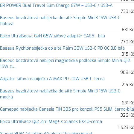
ER POWER Dual Travel Slim Charge 67W – USB-C / USB-A
739 Kč
Baseus bezdrátová nabíječka do sítě Simple Mini3 15W USB-C
fialová
631 Kč
Epico UltraBoost GaN 65W síťový adaptér EA65 - bílá
770 Kč
Baseus Rychlonabíječka do sítě Palm 30W USB-C PD QC 3.0 bílá
315 Kč
Baseus bezdrátová nabíjecí magnetická podložka Simple Mini4 Qi2
15W zl…
908 Kč
Aligator síťová nabíječka A-MAX PD 20W USB-C černá
214 Kč
Baseus bezdrátová nabíječka do sítě Simple Mini3 15W USB-C
modrá
631 Kč
Gamepad nabíječka Genesis TIN 305 pro konzoli PS5 SLIM, černo-bílá
326 Kč
Epico UltraBase Qi2 2in1 Mag+ stojánek EX40-černá
1 523 Kč
Xiaomi 80W Adaptive Wireless Charging Stand