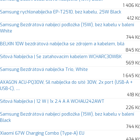
1 406 Kč
Samsung rychlonabíječka EP-T2510, bez kabelu, 25W Black
412 Kč
Samsung Bezdrátová nabíjecí podložka (15W), bez kabelu v balení
White
744 Kč
BELKIN 10W bezdrátová nabíječka se zdrojem a kabelem, bílá
845 Kč
Síťová Nabíječka | Se zatahovacím kabelem WCHARC30WBK
569 Kč
Samsung Bezdrátová nabíječka Trio, White
1 645 Kč
AXAGON ACU-PQ30W, Sil nabíječka do sítě 30W, 2x port (USB-A +
USB-C), …
418 Kč
Síťová Nabíječka | 12 W | 1x 2.4 A A WCHAU242AWT
226 Kč
Samsung Bezdrátová nabíjecí podložka (15W), bez kabelu v balení
Black
744 Kč
Xiaomi 67W Charging Combo (Type-A) EU
434 Kč