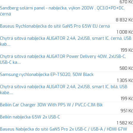
670 Kč
Sandberg solární panel - nabíječka, výkon 200W , QC3.0+PD+DC,
černá
8 832 Kč
Baseus Rychlonabíječka do sítě GaN5 Pro 65W EU černá
1 008 Kč
Chytrá síťová nabíječka ALIGATOR 2,4A, 2xUSB, smart IC, černá, USB
kab…
199 Kč
Chytrá síťová nabíječka ALIGATOR Power Delivery 40W, 2xUSB-C,
USB-C ka…
580 Kč
Samsung rychlonabíječka EP-T5020, 50W Black
1 305 Kč
Chytrá síťová nabíječka ALIGATOR 2,4A, 2xUSB, smart IC, bílá, USB
kabe…
199 Kč
Belkin Car Charger 30W With PPS W / PVC,C-C,1M Blk
951 Kč
Belkin nabíječka 65W 2x USB-C
1 582 Kč
Baseus Nabíječka do sítě GaN5 Pro 2x USB-C / USB-A / HDMI 67W