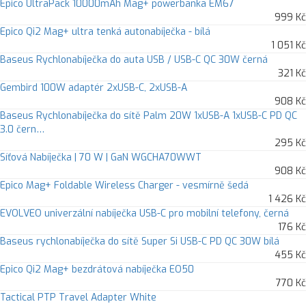
Epico UltraPack 10000mAh Mag+ powerbanka EM67
999 Kč
Epico Qi2 Mag+ ultra tenká autonabíječka - bílá
1 051 Kč
Baseus Rychlonabíječka do auta USB / USB-C QC 30W černá
321 Kč
Gembird 100W adaptér 2xUSB-C, 2xUSB-A
908 Kč
Baseus Rychlonabíječka do sítě Palm 20W 1xUSB-A 1xUSB-C PD QC
3.0 čern…
295 Kč
Síťová Nabíječka | 70 W | GaN WGCHA70WWT
908 Kč
Epico Mag+ Foldable Wireless Charger - vesmírně šedá
1 426 Kč
EVOLVEO univerzální nabíječka USB-C pro mobilní telefony, černá
176 Kč
Baseus rychlonabíječka do sítě Super Si USB-C PD QC 30W bílá
455 Kč
Epico Qi2 Mag+ bezdrátová nabíječka EO50
770 Kč
Tactical PTP Travel Adapter White