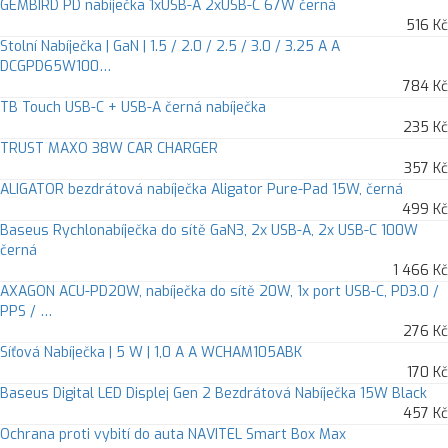
GEMBIRD PD nabíječka 1xUSB-A 2xUSB-C 67W černá
516 Kč
Stolní Nabíječka | GaN | 1.5 / 2.0 / 2.5 / 3.0 / 3.25 A A
DCGPD65W100…
784 Kč
TB Touch USB-C + USB-A černá nabíječka
235 Kč
TRUST MAXO 38W CAR CHARGER
357 Kč
ALIGATOR bezdrátová nabíječka Aligator Pure-Pad 15W, černá
499 Kč
Baseus Rychlonabíječka do sítě GaN3, 2x USB-A, 2x USB-C 100W
černá
1 466 Kč
AXAGON ACU-PD20W, nabíječka do sítě 20W, 1x port USB-C, PD3.0 /
PPS / …
276 Kč
Síťová Nabíječka | 5 W | 1,0 A A WCHAM105ABK
170 Kč
Baseus Digital LED Displej Gen 2 Bezdrátová Nabíječka 15W Black
457 Kč
Ochrana proti vybití do auta NAVITEL Smart Box Max