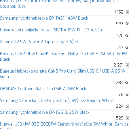
Baseus WXTE000101 Swan 3v1 Bezdrátový Magnetický Nabíjecí
Stojánek 15W…
1 152 Kč
Samsung rychlonabíječka EP-T4511, 45W Black
987 Kč
Universální nabíječka Natec RIBERA 18W 1X USB-A, bílá
120 Kč
Xiaomi 22.5W Power Adapter (Type-A) EU
217 Kč
Baseus CCGP100201 GaN5 Pro Fast Nabíječka USB + 2xUSB-C 140W
Black
2 271 Kč
Baseus Nabíječka do sítě GaN5 Pro Ultra Slim USB-C / USB-A 65 W
šedá
1 284 Kč
OBAL:ME Cestovní Nabíječka USB-A 18W Black
178 Kč
Samsung Nabíječka s USB-C portem(15W) bez Kabelu, White
224 Kč
Samsung rychlonabíječka EP-T2510, 25W Black
529 Kč
Huawei USB HW-050100E01W Cestovní nabíječka 5W White (Service