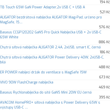
194 Kč
TB Touch 65W GaN Power Adapter,2x USB C + USB A
521 Kč
ALIGATOR bezdrátová nabíječka ALIGATOR Mag-Pad, určeno pro
MagSafe, 15…
576 Kč
Baseus CCGP120202 GaN5 Pro Quick Nabíječka USB + 2x USB-C
65W White
886 Kč
Chytrá síťová nabíječka ALIGATOR 2,4A, 2xUSB, smart IC, černá
186 Kč
Chytrá síťová nabíječka ALIGATOR Power Delivery 40W, 2xUSB-C,
bílá
488 Kč
ER POWER nabíjecí držák do ventilace s MagSafe 15W
673 Kč
VIVO 90W FlashCharge nabíječka
469 Kč
Baseus Rychlonabíječka do sítě GaN5 Mini 20W EU černá
395 Kč
AVACOM HomePRO+ síťová nabíječka s Power Delivery 65W s
výstupy USB-C …