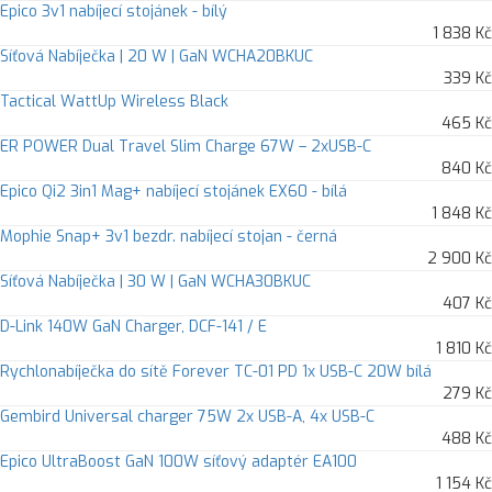
Epico 3v1 nabíjecí stojánek - bílý
1 838 Kč
Síťová Nabíječka | 20 W | GaN WCHA20BKUC
339 Kč
Tactical WattUp Wireless Black
465 Kč
ER POWER Dual Travel Slim Charge 67W – 2xUSB-C
840 Kč
Epico Qi2 3in1 Mag+ nabíjecí stojánek EX60 - bílá
1 848 Kč
Mophie Snap+ 3v1 bezdr. nabíjecí stojan - černá
2 900 Kč
Síťová Nabíječka | 30 W | GaN WCHA30BKUC
407 Kč
D-Link 140W GaN Charger, DCF-141 / E
1 810 Kč
Rychlonabíječka do sítě Forever TC-01 PD 1x USB-C 20W bílá
279 Kč
Gembird Universal charger 75W 2x USB-A, 4x USB-C
488 Kč
Epico UltraBoost GaN 100W síťový adaptér EA100
1 154 Kč