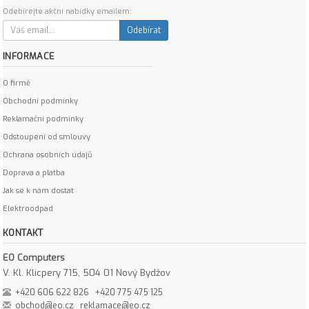
Odebírejte akční nabídky emailem:
Odebírat
INFORMACE
O firmě
Obchodní podmínky
Reklamační podmínky
Odstoupení od smlouvy
Ochrana osobních údajů
Doprava a platba
Jak se k nám dostat
Elektroodpad
KONTAKT
EO Computers
V. Kl. Klicpery 715, 504 01 Nový Bydžov
+420 606 622 826
+420 775 475 125
obchod@eo.cz
reklamace@eo.cz