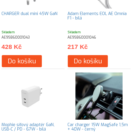
CHARGER dual mini 45W GaN
Adam Elements EOL AE Omnia
F1 - bílá
Skladem
Skladem
AE95860001043
AE95860001046
428 Kč
217 Kč
Do košíku
Do košíku
Mophie síťový adaptér GaN,
Car charger 15W MagSafe 1,5m
USB-C / PD - 67W - bílá
+ 40W - černý