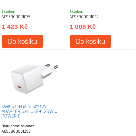
Skladem
Skladem
AE95860001075
AE95860001032
1 423 Kč
1 008 Kč
Do košíku
Do košíku
SWISSTEN MINI SÍŤOVÝ
ADAPTÉR GaN USB-C 25W
POWER D
Dostupnost: na dotaz
AE95860001293