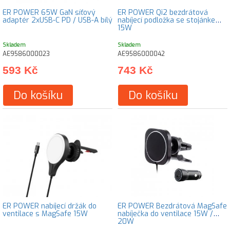
ER POWER 65W GaN síťový
ER POWER Qi2 bezdrátová
adaptér 2xUSB-C PD / USB-A bílý
nabíjecí podložka se stojánkem
15W
Skladem
Skladem
AE9586000023
AE9586000042
593 Kč
743 Kč
Do košíku
Do košíku
ER POWER nabíjecí držák do
ER POWER Bezdrátová MagSafe
ventilace s MagSafe 15W
nabíječka do ventilace 15W /
20W