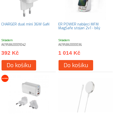
CHARGER dual mini 36W GaN
ER POWER nabíjecí MFM
MagSafe stojan 2v1 - bílý
Skladem
Skladem
AE95860001042
AE9586000036
392 Kč
1 014 Kč
Do košíku
Do košíku