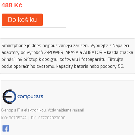
488 Kč
Do košíku
Smartphone je dnes nejpoužívanější zařízení. Vybírejte z Napájecí
adaptéry od výrobců 2-POWER, AKASA a ALIGATOR – každá značka
přináší jiný přístup k designu, softwaru i fotoaparátu. Filtrujte
podle operačního systému, kapacity baterie nebo podpory 5G.
E-shop s IT a elektronikou. Vždy najdeme řešení!
IČO: 86705342 | DIČ: CZ7702023098