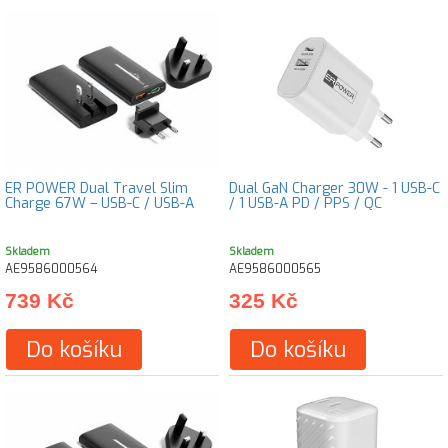
ER POWER Dual Travel Slim
Dual GaN Charger 30W - 1 USB-C
Charge 67W – USB-C / USB-A
/ 1 USB-A PD / PPS / QC
Skladem
Skladem
AE9586000564
AE9586000565
739 Kč
325 Kč
Do košíku
Do košíku