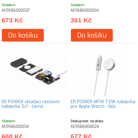
Skladem
Skladem
AE9586000037
AE9586000034
673 Kč
361 Kč
Do košíku
Do košíku
ER POWER skládací cestovní
ER POWER MFW 7,5W nabíječka
nabíječka 3v1 - černá
pro Apple Watch - bílá
Skladem
Dostupnost: na dotaz
AE9586000041
AE9586000024
668 Kč
677 Kč