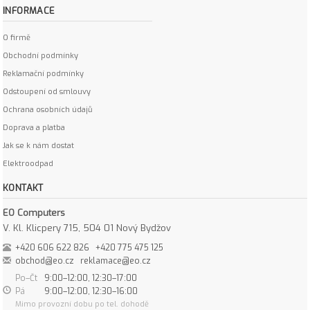
INFORMACE
O firmě
Obchodní podmínky
Reklamační podmínky
Odstoupení od smlouvy
Ochrana osobních údajů
Doprava a platba
Jak se k nám dostat
Elektroodpad
KONTAKT
EO Computers
V. Kl. Klicpery 715, 504 01 Nový Bydžov
+420 606 622 826
+420 775 475 125
obchod@eo.cz
reklamace@eo.cz
Po–Čt
9:00–12:00, 12:30–17:00
Pá
9:00–12:00, 12:30–16:00
Mimo provozní dobu po tel. dohodě