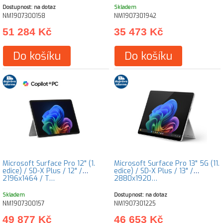
Dostupnost: na dotaz
Skladem
NM1907300158
NM1907301942
51 284 Kč
35 473 Kč
Do košíku
Do košíku
Microsoft Surface Pro 12" (1.
Microsoft Surface Pro 13" 5G (11.
edice) / SD-X Plus / 12" /
edice) / SD-X Plus / 13" /
2196x1464 / T…
2880x1920…
Skladem
Dostupnost: na dotaz
NM1907300157
NM1907301225
49 877 Kč
46 653 Kč