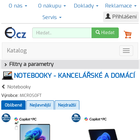
O nás
O nákupu
Doklady
Reklamace
Přihlášení
Servis
Hledat
Katalog
Filtry a parametry
NOTEBOOKY - KANCELÁŘSKÉ A DOMÁCÍ
Notebooky
Výrobce:
MICROSOFT
Oblíbené
Nejlevnější
Nejdražší