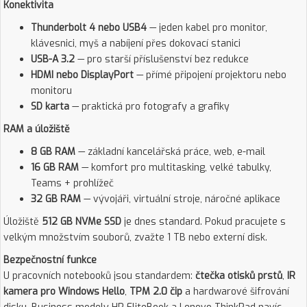
Konektivita
Thunderbolt 4 nebo USB4
— jeden kabel pro monitor,
klávesnici, myš a nabíjení přes dokovací stanici
USB-A 3.2
— pro starší příslušenství bez redukce
HDMI nebo DisplayPort
— přímé připojení projektoru nebo
monitoru
SD karta
— praktická pro fotografy a grafiky
RAM a úložiště
8 GB RAM
— základní kancelářská práce, web, e-mail
16 GB RAM
— komfort pro multitasking, velké tabulky,
Teams + prohlížeč
32 GB RAM
— vývojáři, virtuální stroje, náročné aplikace
Úložiště
512 GB NVMe SSD
je dnes standard. Pokud pracujete s
velkým množstvím souborů, zvažte 1 TB nebo externí disk.
Bezpečnostní funkce
U pracovních notebooků jsou standardem:
čtečka otisků prstů
,
IR
kamera pro Windows Hello
,
TPM 2.0 čip
a hardwarové šifrování