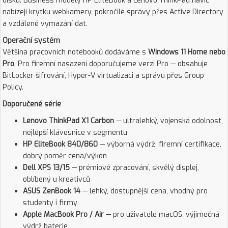
disku. Business modely HP EliteBook a Lenovo ThinkPad navíc
nabízejí krytku webkamery, pokročilé správy přes Active Directory
a vzdálené vymazání dat.
Operační systém
Většina pracovních notebooků dodáváme s
Windows 11 Home nebo
Pro
. Pro firemní nasazení doporučujeme verzi Pro — obsahuje
BitLocker šifrování, Hyper-V virtualizaci a správu přes Group
Policy.
Doporučené série
Lenovo ThinkPad X1 Carbon
— ultralehký, vojenská odolnost,
nejlepší klávesnice v segmentu
HP EliteBook 840/860
— výborná výdrž, firemní certifikace,
dobrý poměr cena/výkon
Dell XPS 13/15
— prémiové zpracování, skvělý displej,
oblíbený u kreativců
ASUS ZenBook 14
— lehký, dostupnější cena, vhodný pro
studenty i firmy
Apple MacBook Pro / Air
— pro uživatele macOS, výjimečná
výdrž baterie