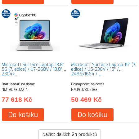
Microsoft Surface Laptop 13.8"
Microsoft Surface Laptop 15" (7.
5G (7. edice) / U7-268V / 13,8" /
edice) / U5-236V / 15" /
2304x…
2496x1664 / …
Dostupnost: na dotaz
Dostupnost: na dotaz
NM1907302214
NM1907302183
77 618 Kč
50 469 Kč
Do košíku
Do košíku
Načíst dalších
24
produktů