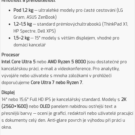
Hmotnost a přenositelnost
Pod 1,2 kg
— ultralehké modely pro časté cestování (LG
Gram, ASUS ZenBook)
1,2–1,5 kg
— standard prémiovýchultrabooků (ThinkPad X1,
HP Spectre, Dell XPS)
1,5–2 kg
— 15" modely s větším displejem, vhodné pro
domácí kancelář
Procesor
Intel Core Ultra 5
nebo
AMD Ryzen 5 8000
jsou dostatečné pro
kancelářskou práci, e-mail a videokonference. Pro analytiky,
vývojáře nebo uživatele s mnoha záložkami v prohlížeči
doporučujeme
Core Ultra 7 nebo Ryzen 7
.
Displej
14" nebo 15,6" Full HD IPS je kancelářský standard. Modely s
2K
(2560×1600)
nebo
OLED
panelem nabídnou ostřejší text a
přesnější barvy — ocení je grafici, redaktoři nebo uživatelé pracující
s dokumenty celý den. Anti-glare povrch je výhodou při práci u
okna.