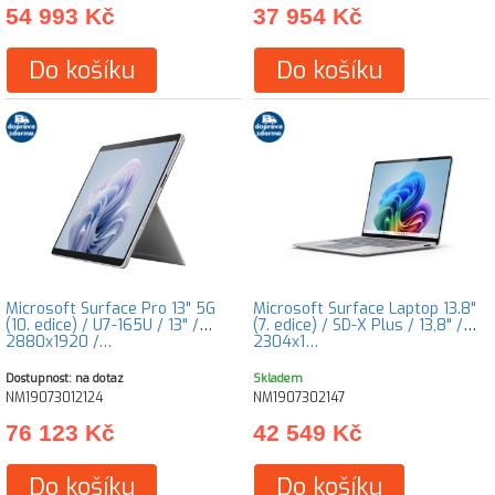
54 993 Kč
37 954 Kč
Do košíku
Do košíku
Microsoft Surface Pro 13" 5G
Microsoft Surface Laptop 13.8"
(10. edice) / U7-165U / 13" /
(7. edice) / SD-X Plus / 13,8" /
2880x1920 /…
2304x1…
Dostupnost: na dotaz
Skladem
NM19073012124
NM1907302147
76 123 Kč
42 549 Kč
Do košíku
Do košíku