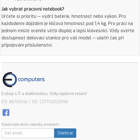
Jak vybrat pracovní notebook?
Určete si prioritu — výdrž baterie, hmotnost nebo výkon. Pro
každodenní dojíždění je klíčová hmotnost pod 1,4 kg. Pro práci na
jednom místě oceníte větší displej a lepší klávesnici. Vždy ověřte
dostupnost dokovací stanice pro váš model — ušetří čas při
připojování příslušenství.
E-shop s IT a elektronikou. Vždy najdeme řešení!
IČO: 86705342 | DIČ: CZ7702023098
Odebírejte akční nabídky emailem:
Odebírat