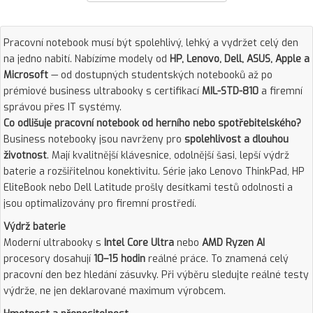
Pracovní notebook musí být spolehlivý, lehký a vydržet celý den
na jedno nabití. Nabízíme modely od
HP, Lenovo, Dell, ASUS, Apple a
Microsoft
— od dostupných studentských notebooků až po
prémiové business ultrabooky s certifikací
MIL-STD-810
a firemní
správou přes IT systémy.
Co odlišuje pracovní notebook od herního nebo spotřebitelského?
Business notebooky jsou navrženy pro
spolehlivost a dlouhou
životnost
. Mají kvalitnější klávesnice, odolnější šasi, lepší výdrž
baterie a rozšiřitelnou konektivitu. Série jako Lenovo ThinkPad, HP
EliteBook nebo Dell Latitude prošly desítkami testů odolnosti a
jsou optimalizovány pro firemní prostředí.
Výdrž baterie
Moderní ultrabooky s
Intel Core Ultra
nebo
AMD Ryzen AI
procesory dosahují
10–15 hodin
reálné práce. To znamená celý
pracovní den bez hledání zásuvky. Při výběru sledujte reálné testy
výdrže, ne jen deklarované maximum výrobcem.