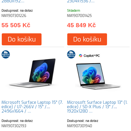
2880x192…
2304x1536 /…
Dostupnost: na dotaz
Skladem
NM1907301226
NM1907001425
55 505 Kč
45 849 Kč
Do košíku
Do košíku
Microsoft Surface Laptop 15" (7.
Microsoft Surface Laptop 13" (1.
edice) / U7-266V / 15" /
edice) / SD-X Plus / 13" /
2496x1664 / …
1920x1280 …
Dostupnost: na dotaz
Dostupnost: na dotaz
NM1907302193
NM1907301940