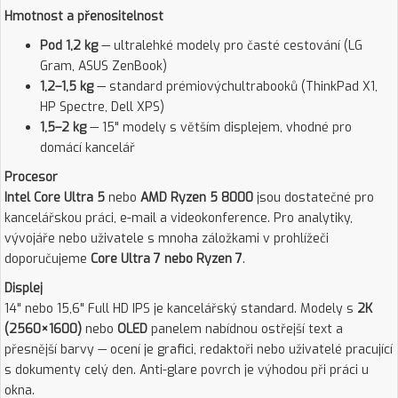
Hmotnost a přenositelnost
Pod 1,2 kg
— ultralehké modely pro časté cestování (LG
Gram, ASUS ZenBook)
1,2–1,5 kg
— standard prémiovýchultrabooků (ThinkPad X1,
HP Spectre, Dell XPS)
1,5–2 kg
— 15" modely s větším displejem, vhodné pro
domácí kancelář
Procesor
Intel Core Ultra 5
nebo
AMD Ryzen 5 8000
jsou dostatečné pro
kancelářskou práci, e-mail a videokonference. Pro analytiky,
vývojáře nebo uživatele s mnoha záložkami v prohlížeči
doporučujeme
Core Ultra 7 nebo Ryzen 7
.
Displej
14" nebo 15,6" Full HD IPS je kancelářský standard. Modely s
2K
(2560×1600)
nebo
OLED
panelem nabídnou ostřejší text a
přesnější barvy — ocení je grafici, redaktoři nebo uživatelé pracující
s dokumenty celý den. Anti-glare povrch je výhodou při práci u
okna.