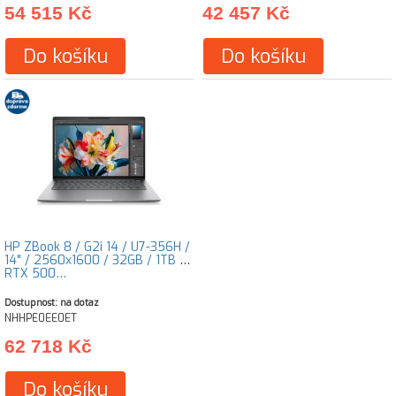
54 515 Kč
42 457 Kč
Do košíku
Do košíku
HP ZBook 8 / G2i 14 / U7-356H /
14" / 2560x1600 / 32GB / 1TB /
RTX 500…
Dostupnost: na dotaz
NHHPE0EE0ET
62 718 Kč
Do košíku