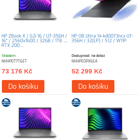
HP ZBook X / G2i 16 / U7-356H /
HP OB Ultra 14-kd0073ncx U7-
16" / 2560x1600 / 32GB / 1TB /
356H / 32(LP) / 512 / W11P
RTX 200…
Skladem
Dostupnost: na dotaz
NHHPDT7T6ET
NHHPE0PX6EA
73 176 Kč
52 299 Kč
Do košíku
Do košíku