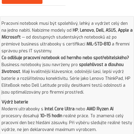
Pracovní notebook musí být spolehlivý, lehký a vydržet celý den
na jedno nabití. Nabízíme modely od
HP, Lenovo, Dell, ASUS, Apple a
Microsoft
— od dostupných studentských notebooků až po
prémiové business ultrabooky s certifikací
MIL-STD-810
a firemní
správou přes IT systémy.
Co odlišuje pracovní notebook od herního nebo spotřebitelského?
Business notebooky jsou navrženy pro
spolehlivost a dlouhou
životnost
. Mají kvalitnější klávesnice, odolnější šasi, lepší výdrž
baterie a rozšiřitelnou konektivitu. Série jako Lenovo ThinkPad, HP
EliteBook nebo Dell Latitude prošly desítkami testů odolnosti a
jsou optimalizovány pro firemní prostředí.
Výdrž baterie
Moderní ultrabooky s
Intel Core Ultra
nebo
AMD Ryzen AI
procesory dosahují
10–15 hodin
reálné práce. To znamená celý
pracovní den bez hledání zásuvky. Při výběru sledujte reálné testy
výdrže, ne jen deklarované maximum výrobcem.