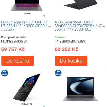
Lenovo Yoga Pro 9 / 16IPH11 /
ASUS ExpertBook Ultra /
U7-356H / 16" / 3200x2000 / T
B9406CAA-OLEDU7321BX / U7-
/ 32GB / 1…
356H / 14" / 2880x18…
Dostupnost: na dotaz
Skladem
NLLNN83SF001BCK
NA185B9OLEDU7321BX
59 757 Kč
60 252 Kč
Do košíku
Do košíku