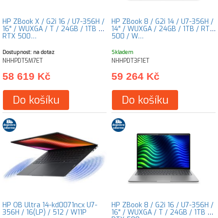
HP ZBook X / G2i 16 / U7-356H /
HP ZBook 8 / G2i 14 / U7-356H /
16" / WUXGA / T / 24GB / 1TB /
14" / WUXGA / 24GB / 1TB / RTX
RTX 500…
500 / W…
Dostupnost: na dotaz
Skladem
NHHPDT5M7ET
NHHPDT3F1ET
58 619 Kč
59 264 Kč
Do košíku
Do košíku
HP OB Ultra 14-kd0071ncx U7-
HP ZBook 8 / G2i 16 / U7-356H /
356H / 16(LP) / 512 / W11P
16" / WUXGA / T / 24GB / 1TB /