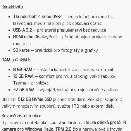
Konektivita
Thunderbolt 4 nebo USB4
— jeden kabel pro monitor,
klávesnici, myš a nabíjení přes dokovací stanici
USB-A 3.2
— pro starší příslušenství bez redukce
HDMI nebo DisplayPort
— přímé připojení projektoru nebo
monitoru
SD karta
— praktická pro fotografy a grafiky
RAM a úložiště
8 GB RAM
— základní kancelářská práce, web, e-mail
16 GB RAM
— komfort pro multitasking, velké tabulky,
Teams + prohlížeč
32 GB RAM
— vývojáři, virtuální stroje, náročné aplikace
Úložiště
512 GB NVMe SSD
je dnes standard. Pokud pracujete s
velkým množstvím souborů, zvažte 1 TB nebo externí disk.
Bezpečnostní funkce
U pracovních notebooků jsou standardem:
čtečka otisků prstů
,
IR
kamera pro Windows Hello
,
TPM 2.0 čip
a hardwarové šifrování