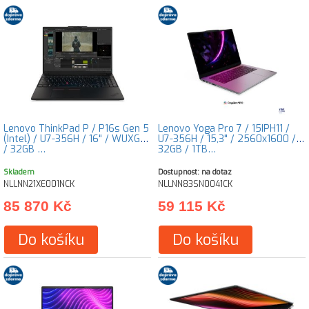
Lenovo ThinkPad P / P16s Gen 5
Lenovo Yoga Pro 7 / 15IPH11 /
(Intel) / U7-356H / 16" / WUXGA
U7-356H / 15,3" / 2560x1600 /
/ 32GB …
32GB / 1TB…
Skladem
Dostupnost: na dotaz
NLLNN21XE001NCK
NLLNN83SN0041CK
85 870 Kč
59 115 Kč
Do košíku
Do košíku