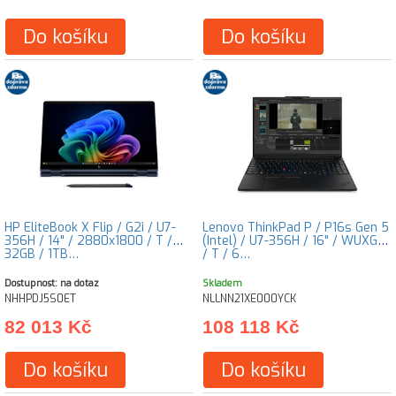
Do košíku
Do košíku
HP EliteBook X Flip / G2i / U7-
Lenovo ThinkPad P / P16s Gen 5
356H / 14" / 2880x1800 / T /
(Intel) / U7-356H / 16" / WUXGA
32GB / 1TB…
/ T / 6…
Dostupnost: na dotaz
Skladem
NHHPDJ5S0ET
NLLNN21XE000YCK
82 013 Kč
108 118 Kč
Do košíku
Do košíku