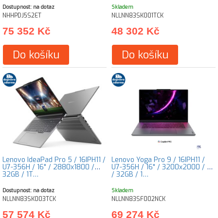
Dostupnost: na dotaz
Skladem
NHHPDJ5S2ET
NLLNN83SK001TCK
75 352 Kč
48 302 Kč
Do košíku
Do košíku
Lenovo IdeaPad Pro 5 / 16IPH11 /
Lenovo Yoga Pro 9 / 16IPH11 /
U7-356H / 16" / 2880x1800 /
U7-356H / 16" / 3200x2000 / T
32GB / 1T…
/ 32GB / 1…
Dostupnost: na dotaz
Skladem
NLLNN83SK003TCK
NLLNN83SF002NCK
57 574 Kč
69 274 Kč