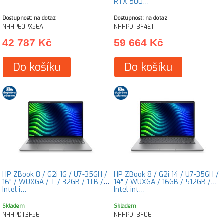
RTX 500…
Dostupnost: na dotaz
Dostupnost: na dotaz
NHHPE0PX5EA
NHHPDT3F4ET
42 787 Kč
59 664 Kč
Do košíku
Do košíku
HP ZBook 8 / G2i 16 / U7-356H /
HP ZBook 8 / G2i 14 / U7-356H /
16" / WUXGA / T / 32GB / 1TB /
14" / WUXGA / 16GB / 512GB /
Intel i…
Intel int…
Skladem
Skladem
NHHPDT3F5ET
NHHPDT3F0ET