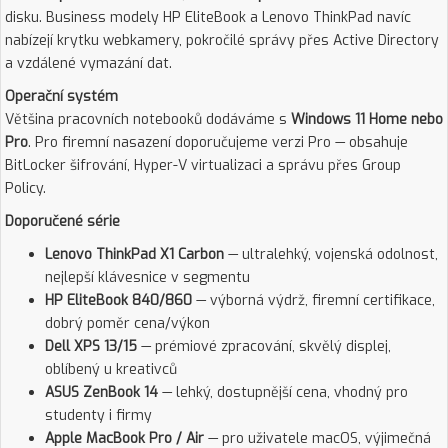
disku. Business modely HP EliteBook a Lenovo ThinkPad navíc
nabízejí krytku webkamery, pokročilé správy přes Active Directory
a vzdálené vymazání dat.
Operační systém
Většina pracovních notebooků dodáváme s
Windows 11 Home nebo
Pro
. Pro firemní nasazení doporučujeme verzi Pro — obsahuje
BitLocker šifrování, Hyper-V virtualizaci a správu přes Group
Policy.
Doporučené série
Lenovo ThinkPad X1 Carbon
— ultralehký, vojenská odolnost,
nejlepší klávesnice v segmentu
HP EliteBook 840/860
— výborná výdrž, firemní certifikace,
dobrý poměr cena/výkon
Dell XPS 13/15
— prémiové zpracování, skvělý displej,
oblíbený u kreativců
ASUS ZenBook 14
— lehký, dostupnější cena, vhodný pro
studenty i firmy
Apple MacBook Pro / Air
— pro uživatele macOS, výjimečná