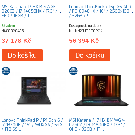
MSI Katana / 17 HX B14WGK-
Lenovo ThinkBook / 16p G6 ADR
026CZ / i7-14650HX / 17,3" /
/ R9-8940HX / 16" / 2560x1600
FHD / 16GB / 1T…
/ 32GB / 5…
Skladem
Dostupnost: na dotaz
NM18820435
NLLNN21U0000PCK
37 178 Kč
56 394 Kč
Do košíku
Do košíku
Lenovo ThinkPad P / P1 Gen 6 /
MSI Katana / 17 HX B14WGK-
i7-13700H / 16" / WUXGA / 64GB
025CZ / i9-14900HX / 17,3" /
/ 1TB SS…
QHD / 32GB / 1T…