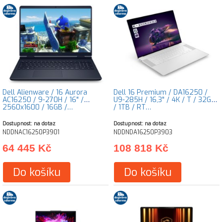
Dell Alienware / 16 Aurora
Dell 16 Premium / DA16250 /
AC16250 / 9-270H / 16" /
U9-285H / 16,3" / 4K / T / 32GB
2560x1600 / 16GB /…
/ 1TB / RT…
Dostupnost: na dotaz
Dostupnost: na dotaz
NDDNAC16250P3901
NDDNDA16250P3903
64 445 Kč
108 818 Kč
Do košíku
Do košíku