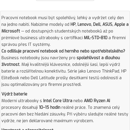
Pracovní notebook musí být spolehlivý, lehký a vydržet celý den
na jedno nabití. Nabízíme modely od
HP, Lenovo, Dell, ASUS, Apple a
Microsoft
— od dostupných studentských notebooků až po
prémiové business ultrabooky s certifikací
MIL-STD-810
a firemní
správou přes IT systémy.
Co odlišuje pracovní notebook od herního nebo spotřebitelského?
Business notebooky jsou navrženy pro
spolehlivost a dlouhou
životnost
. Mají kvalitnější klávesnice, odolnější šasi, lepší výdrž
baterie a rozšiřitelnou konektivitu. Série jako Lenovo ThinkPad, HP
EliteBook nebo Dell Latitude prošly desítkami testů odolnosti a
jsou optimalizovány pro firemní prostředí.
Výdrž baterie
Moderní ultrabooky s
Intel Core Ultra
nebo
AMD Ryzen AI
procesory dosahují
10–15 hodin
reálné práce. To znamená celý
pracovní den bez hledání zásuvky. Při výběru sledujte reálné testy
výdrže, ne jen deklarované maximum výrobcem.