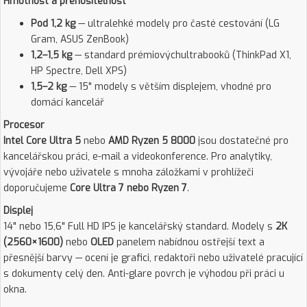
Hmotnost a přenositelnost
Pod 1,2 kg
— ultralehké modely pro časté cestování (LG
Gram, ASUS ZenBook)
1,2–1,5 kg
— standard prémiovýchultrabooků (ThinkPad X1,
HP Spectre, Dell XPS)
1,5–2 kg
— 15" modely s větším displejem, vhodné pro
domácí kancelář
Procesor
Intel Core Ultra 5
nebo
AMD Ryzen 5 8000
jsou dostatečné pro
kancelářskou práci, e-mail a videokonference. Pro analytiky,
vývojáře nebo uživatele s mnoha záložkami v prohlížeči
doporučujeme
Core Ultra 7 nebo Ryzen 7
.
Displej
14" nebo 15,6" Full HD IPS je kancelářský standard. Modely s
2K
(2560×1600)
nebo
OLED
panelem nabídnou ostřejší text a
přesnější barvy — ocení je grafici, redaktoři nebo uživatelé pracující
s dokumenty celý den. Anti-glare povrch je výhodou při práci u
okna.