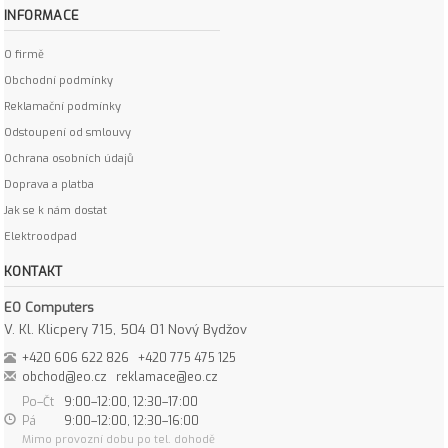
INFORMACE
O firmě
Obchodní podmínky
Reklamační podmínky
Odstoupení od smlouvy
Ochrana osobních údajů
Doprava a platba
Jak se k nám dostat
Elektroodpad
KONTAKT
EO Computers
V. Kl. Klicpery 715, 504 01 Nový Bydžov
+420 606 622 826
+420 775 475 125
obchod@eo.cz
reklamace@eo.cz
Po–Čt
9:00–12:00, 12:30–17:00
Pá
9:00–12:00, 12:30–16:00
Mimo provozní dobu po tel. dohodě