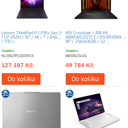
Lenovo ThinkPad P / P16v Gen 3
MSI Crosshair / A18 HX
/ U7-265H / 16" / 4K / T / 64GB
A8WGKG-027CZ / R9-8940HX /
/ 1TB /…
18" / 2560x1600 / 32…
Skladem
Skladem
NLLNN21RS000WCK
NM18820436
127 187 Kč
49 784 Kč
Do košíku
Do košíku