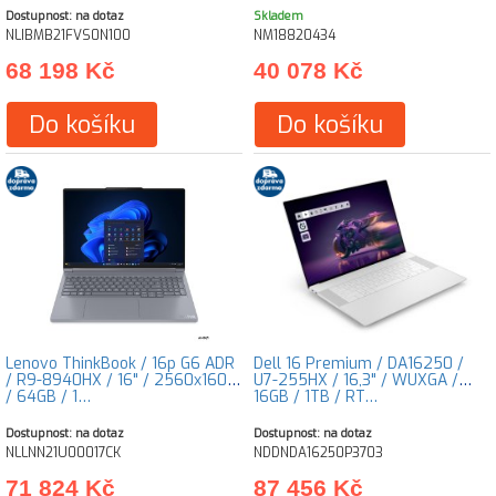
Dostupnost: na dotaz
Skladem
NLIBMB21FVS0N100
NM18820434
68 198 Kč
40 078 Kč
Do košíku
Do košíku
Lenovo ThinkBook / 16p G6 ADR
Dell 16 Premium / DA16250 /
/ R9-8940HX / 16" / 2560x1600
U7-255HX / 16,3" / WUXGA /
/ 64GB / 1…
16GB / 1TB / RT…
Dostupnost: na dotaz
Dostupnost: na dotaz
NLLNN21U00017CK
NDDNDA16250P3703
71 824 Kč
87 456 Kč