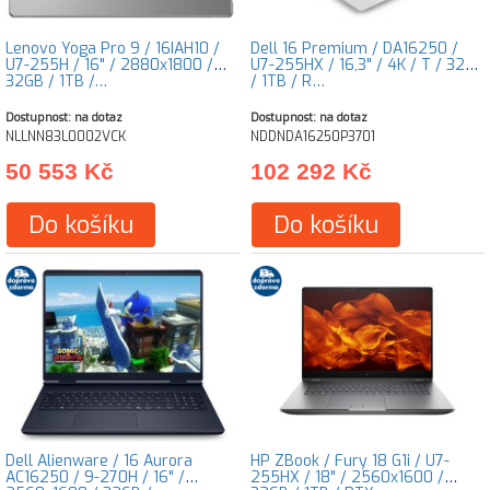
Lenovo Yoga Pro 9 / 16IAH10 /
Dell 16 Premium / DA16250 /
U7-255H / 16" / 2880x1800 /
U7-255HX / 16,3" / 4K / T / 32GB
32GB / 1TB /…
/ 1TB / R…
Dostupnost: na dotaz
Dostupnost: na dotaz
NLLNN83L0002VCK
NDDNDA16250P3701
50 553 Kč
102 292 Kč
Do košíku
Do košíku
Dell Alienware / 16 Aurora
HP ZBook / Fury 18 G1i / U7-
AC16250 / 9-270H / 16" /
255HX / 18" / 2560x1600 /