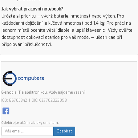
Jak vybrat pracovní notebook?
Určete si prioritu — výdrž baterie, hmotnost nebo výkon. Pro
každodenní dojíždění je klíčová hmotnost pod 1,4 kg. Pro práci na
jednom místě oceníte větší displej a lepší klávesnici. Vždy ověřte
dostupnost dokovací stanice pro váš model — ušetří čas při
připojování příslušenství.
E-shop s IT a elektronikou. Vždy najdeme řešení!
IČO: 86705342 | DIČ: CZ7702023098
Odebírejte akční nabídky emailem:
Odebírat