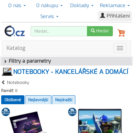
O nás
O nákupu
Doklady
Reklamace
Přihlášení
Servis
Hledat
Katalog
Filtry a parametry
NOTEBOOKY - KANCELÁŘSKÉ A DOMÁCÍ
Notebooky
Paměť:
8
Oblíbené
Nejlevnější
Nejdražší