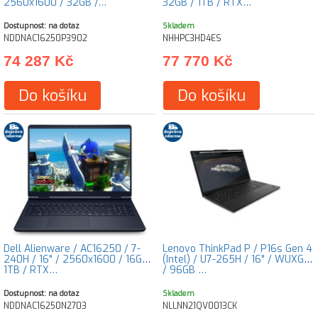
2560x1600 / 32GB /…
32GB / 1TB / RTX…
Dostupnost: na dotaz
Skladem
NDDNAC16250P3902
NHHPC3HD4ES
74 287 Kč
77 770 Kč
Do košíku
Do košíku
Dell Alienware / AC16250 / 7-
Lenovo ThinkPad P / P16s Gen 4
240H / 16" / 2560x1600 / 16GB /
(Intel) / U7-265H / 16" / WUXGA
1TB / RTX…
/ 96GB …
Dostupnost: na dotaz
Skladem
NDDNAC16250N2703
NLLNN21QV0013CK