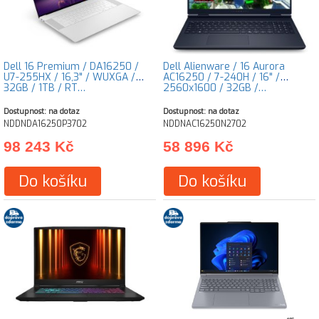
Dell 16 Premium / DA16250 /
Dell Alienware / 16 Aurora
U7-255HX / 16,3" / WUXGA /
AC16250 / 7-240H / 16" /
32GB / 1TB / RT…
2560x1600 / 32GB /…
Dostupnost: na dotaz
Dostupnost: na dotaz
NDDNDA16250P3702
NDDNAC16250N2702
98 243 Kč
58 896 Kč
Do košíku
Do košíku