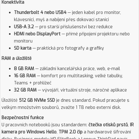
Konektivita
Thunderbolt 4 nebo USB4
— jeden kabel pro monitor,
klávesnici, myš a nabíjení přes dokovací stanici
USB-A 3.2
— pro starší příslušenství bez redukce
HDMI nebo DisplayPort
— přímé připojení projektoru nebo
monitoru
SD karta
— praktická pro fotografy a grafiky
RAM a úložiště
8 GB RAM
— základní kancelářská práce, web, e-mail
16 GB RAM
— komfort pro multitasking, velké tabulky,
Teams + prohlížeč
32 GB RAM
— vývojáři, virtuální stroje, náročné aplikace
Úložiště
512 GB NVMe SSD
je dnes standard. Pokud pracujete s
velkým množstvím souborů, zvažte 1 TB nebo externí disk.
Bezpečnostní funkce
U pracovních notebooků jsou standardem:
čtečka otisků prstů
,
IR
kamera pro Windows Hello
,
TPM 2.0 čip
a hardwarové šifrování