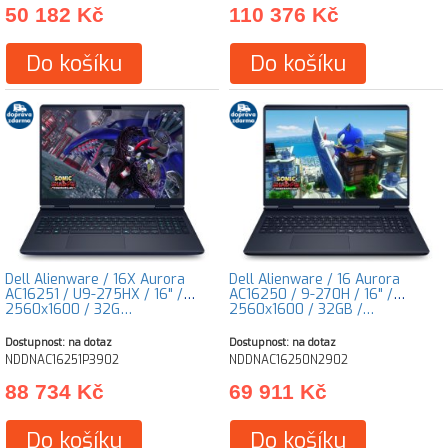
50 182 Kč
110 376 Kč
Do košíku
Do košíku
Dell Alienware / 16X Aurora
Dell Alienware / 16 Aurora
AC16251 / U9-275HX / 16" /
AC16250 / 9-270H / 16" /
2560x1600 / 32G…
2560x1600 / 32GB /…
Dostupnost: na dotaz
Dostupnost: na dotaz
NDDNAC16251P3902
NDDNAC16250N2902
88 734 Kč
69 911 Kč
Do košíku
Do košíku