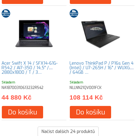
Acer Swift X 14 / SFX14-61G-
Lenovo ThinkPad P / P16s Gen 4
R542 / AI7-350 / 14,5" /
(Intel) / U7-265H / 16" / WUXGA
2880x1800 / T / 3…
/ 64GB …
Skladem
Skladem
NA18700310613232R542
NLLNN21QV001FCK
44 880 Kč
108 114 Kč
Do košíku
Do košíku
Načíst dalších
24
produktů