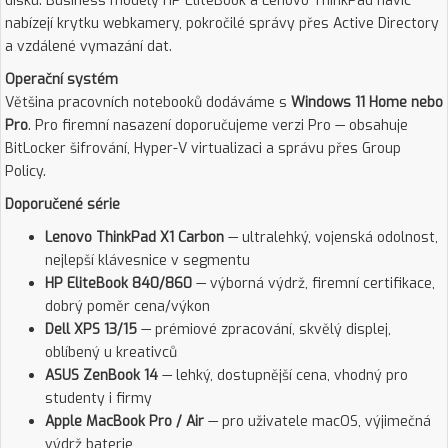
disku. Business modely HP EliteBook a Lenovo ThinkPad navíc
nabízejí krytku webkamery, pokročilé správy přes Active Directory
a vzdálené vymazání dat.
Operační systém
Většina pracovních notebooků dodáváme s
Windows 11 Home nebo
Pro
. Pro firemní nasazení doporučujeme verzi Pro — obsahuje
BitLocker šifrování, Hyper-V virtualizaci a správu přes Group
Policy.
Doporučené série
Lenovo ThinkPad X1 Carbon
— ultralehký, vojenská odolnost,
nejlepší klávesnice v segmentu
HP EliteBook 840/860
— výborná výdrž, firemní certifikace,
dobrý poměr cena/výkon
Dell XPS 13/15
— prémiové zpracování, skvělý displej,
oblíbený u kreativců
ASUS ZenBook 14
— lehký, dostupnější cena, vhodný pro
studenty i firmy
Apple MacBook Pro / Air
— pro uživatele macOS, výjimečná
výdrž baterie