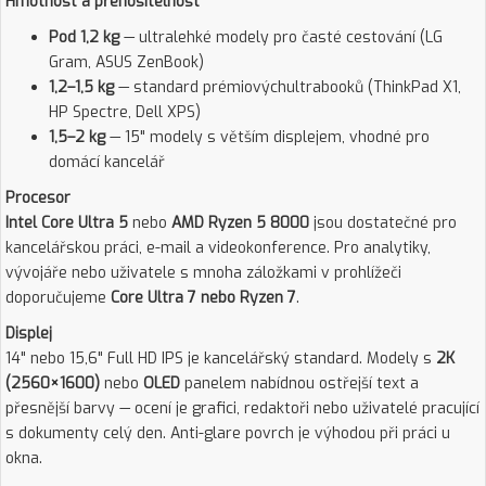
Hmotnost a přenositelnost
Pod 1,2 kg
— ultralehké modely pro časté cestování (LG
Gram, ASUS ZenBook)
1,2–1,5 kg
— standard prémiovýchultrabooků (ThinkPad X1,
HP Spectre, Dell XPS)
1,5–2 kg
— 15" modely s větším displejem, vhodné pro
domácí kancelář
Procesor
Intel Core Ultra 5
nebo
AMD Ryzen 5 8000
jsou dostatečné pro
kancelářskou práci, e-mail a videokonference. Pro analytiky,
vývojáře nebo uživatele s mnoha záložkami v prohlížeči
doporučujeme
Core Ultra 7 nebo Ryzen 7
.
Displej
14" nebo 15,6" Full HD IPS je kancelářský standard. Modely s
2K
(2560×1600)
nebo
OLED
panelem nabídnou ostřejší text a
přesnější barvy — ocení je grafici, redaktoři nebo uživatelé pracující
s dokumenty celý den. Anti-glare povrch je výhodou při práci u
okna.