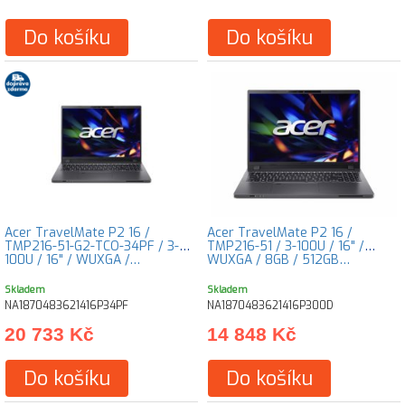
Do košíku
Do košíku
Acer TravelMate P2 16 /
Acer TravelMate P2 16 /
TMP216-51-G2-TCO-34PF / 3-
TMP216-51 / 3-100U / 16" /
100U / 16" / WUXGA /…
WUXGA / 8GB / 512GB…
Skladem
Skladem
NA1870483621416P34PF
NA1870483621416P300D
20 733 Kč
14 848 Kč
Do košíku
Do košíku