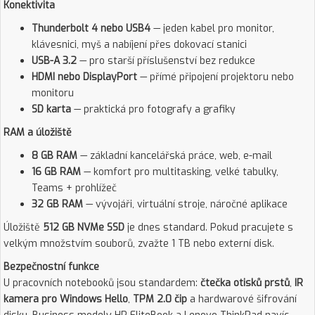
Konektivita
Thunderbolt 4 nebo USB4
— jeden kabel pro monitor,
klávesnici, myš a nabíjení přes dokovací stanici
USB-A 3.2
— pro starší příslušenství bez redukce
HDMI nebo DisplayPort
— přímé připojení projektoru nebo
monitoru
SD karta
— praktická pro fotografy a grafiky
RAM a úložiště
8 GB RAM
— základní kancelářská práce, web, e-mail
16 GB RAM
— komfort pro multitasking, velké tabulky,
Teams + prohlížeč
32 GB RAM
— vývojáři, virtuální stroje, náročné aplikace
Úložiště
512 GB NVMe SSD
je dnes standard. Pokud pracujete s
velkým množstvím souborů, zvažte 1 TB nebo externí disk.
Bezpečnostní funkce
U pracovních notebooků jsou standardem:
čtečka otisků prstů
,
IR
kamera pro Windows Hello
,
TPM 2.0 čip
a hardwarové šifrování