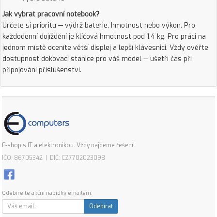
Jak vybrat pracovní notebook?
Určete si prioritu — výdrž baterie, hmotnost nebo výkon. Pro
každodenní dojíždění je klíčová hmotnost pod 1,4 kg. Pro práci na
jednom místě oceníte větší displej a lepší klávesnici. Vždy ověřte
dostupnost dokovací stanice pro váš model — ušetří čas při
připojování příslušenství.
E-shop s IT a elektronikou. Vždy najdeme řešení!
IČO: 86705342 | DIČ: CZ7702023098
Odebírejte akční nabídky emailem:
Odebírat