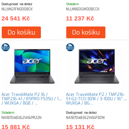
Dostupnost: na dotaz
Skladem
NLLNN21FN0008CK
NLLNN83GW00BCCK
24 541 Kč
11 237 Kč
Do košíku
Do košíku
Acer TravelMate P2 16 /
Acer TravelMate P2 / TMP216-
TMP216-41 / R5PRO-7535U / 16"
51-G2-TCO-301K / 3-100U / 16" /
/ WUXGA / 8GB / …
WUXGA / 8G…
Skladem
Dostupnost: na dotaz
NA1870483621416PR22N
NA1870483621416P301K
15 881 Kč
15 131 Kč