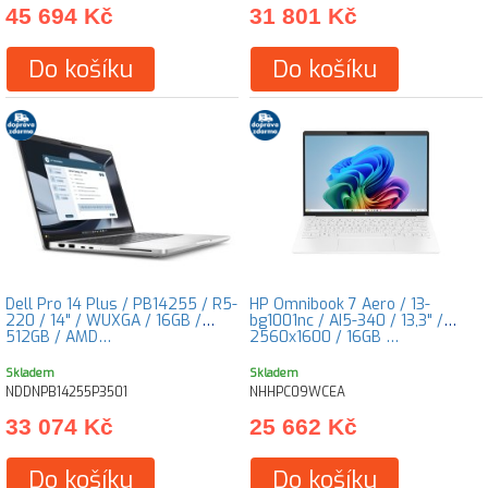
45 694 Kč
31 801 Kč
Do košíku
Do košíku
Dell Pro 14 Plus / PB14255 / R5-
HP Omnibook 7 Aero / 13-
220 / 14" / WUXGA / 16GB /
bg1001nc / AI5-340 / 13,3" /
512GB / AMD…
2560x1600 / 16GB …
Skladem
Skladem
NDDNPB14255P3501
NHHPC09WCEA
33 074 Kč
25 662 Kč
Do košíku
Do košíku