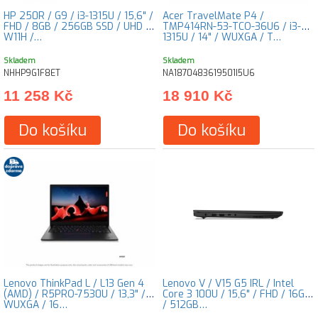
HP 250R / G9 / i3-1315U / 15,6" /
Acer TravelMate P4 /
FHD / 8GB / 256GB SSD / UHD /
TMP414RN-53-TCO-36U6 / i3-
W11H /…
1315U / 14" / WUXGA / T…
Skladem
Skladem
NHHP9G1F8ET
NA1870483619501I5U6
11 258 Kč
18 910 Kč
Do košíku
Do košíku
Lenovo ThinkPad L / L13 Gen 4
Lenovo V / V15 G5 IRL / Intel
(AMD) / R5PRO-7530U / 13,3" /
Core 3 100U / 15,6" / FHD / 16GB
WUXGA / 16…
/ 512GB…