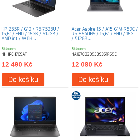
HP 255R / G10 / R5-7535U /
Acer Aspire 15 / A15-61M-R59C /
15,6" / FHD / 16GB / 512GB /
R5-8640HS / 15,6" / FHD / 16GB
AMD int / W11H…
/ 512GB…
Skladem
Skladem
NHHPCH7C9AT
NA18700309509351R59C
12 490 Kč
12 080 Kč
Do košíku
Do košíku