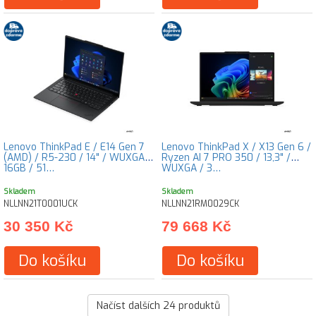
Lenovo ThinkPad E / E14 Gen 7
Lenovo ThinkPad X / X13 Gen 6 /
(AMD) / R5-230 / 14" / WUXGA /
Ryzen AI 7 PRO 350 / 13,3" /
16GB / 51…
WUXGA / 3…
Skladem
Skladem
NLLNN21T0001UCK
NLLNN21RM0029CK
30 350 Kč
79 668 Kč
Do košíku
Do košíku
Načíst dalších
24
produktů