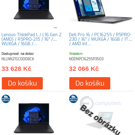
Lenovo ThinkPad L / L16 Gen 2
Dell Pro 16 / PC16255 / R5PRO-
(AMD) / R5PRO-215 / 16" /
230 / 16" / WUXGA / 16GB / 1TB
WUXGA / 16GB /…
/ AMD int…
Dostupnost: na dotaz
Skladem
NLLNN21SC0008CK
NDDNPC16255P3503
33 628 Kč
32 066 Kč
Do košíku
Do košíku