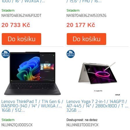
100U / 16" / WUXGA /…
/ 15,6" / FHD / 16…
Skladem
Skladem
NA1870483621416P32DT
NA1870483621415339Z6
20 733 Kč
20 177 Kč
Do košíku
Do košíku
Lenovo ThinkPad T / T14 Gen 6 /
Lenovo Yoga 7 2-in-1 / 14AGP11 /
RAI5PRO-340 / 14" / WUXGA /
AI7-445 / 14" / 2880x1800 / T /
16GB / 512…
32GB …
Skladem
Dostupnost: na dotaz
NLLNN21QJ000SCK
NLLNN83TD003YCK