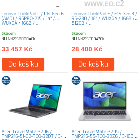
Lenovo ThinkPad L / L14 Gen 6
Lenovo ThinkPad E / E16 Gen 3 /
(AMD) / R5PRO-215 / 14" /
R5-230 / 16" / WUXGA / 16GB /
WUXGA / 16GB /…
512GB / …
Skladem
Skladem
NLLNN21S80004CK
NLLNN21ST0047CK
33 457 Kč
28 400 Kč
Do košíku
Do košíku
Acer TravelMate P2 16 /
Acer TravelMate P2 15 /
TMP216-51-G2-TCO-32DT / 3-
TMP215-55-TCO-39Z6 / 3-100U