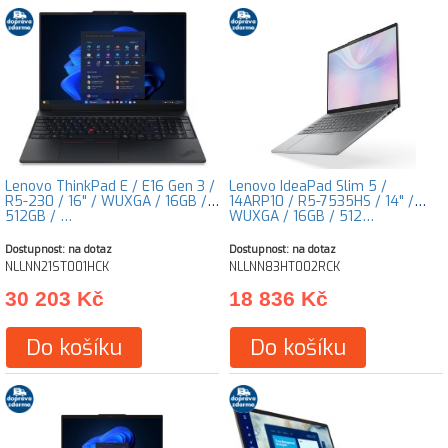
Lenovo ThinkPad E / E16 Gen 3 /
Lenovo IdeaPad Slim 5 /
R5-230 / 16" / WUXGA / 16GB /
14ARP10 / R5-7535HS / 14" /
512GB / …
WUXGA / 16GB / 512…
Dostupnost: na dotaz
Dostupnost: na dotaz
NLLNN21ST001HCK
NLLNN83HT002RCK
30 203 Kč
18 836 Kč
Do košíku
Do košíku