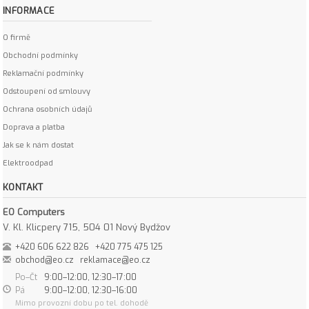
INFORMACE
O firmě
Obchodní podmínky
Reklamační podmínky
Odstoupení od smlouvy
Ochrana osobních údajů
Doprava a platba
Jak se k nám dostat
Elektroodpad
KONTAKT
EO Computers
V. Kl. Klicpery 715, 504 01 Nový Bydžov
+420 606 622 826
+420 775 475 125
obchod@eo.cz
reklamace@eo.cz
Po–Čt
9:00–12:00, 12:30–17:00
Pá
9:00–12:00, 12:30–16:00
Mimo provozní dobu po tel. dohodě