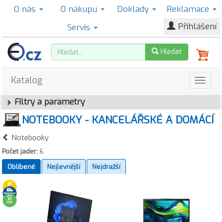
O nás
O nákupu
Doklady
Reklamace
Přihlášení
Servis
Hledat
Katalog
Filtry a parametry
NOTEBOOKY - KANCELÁŘSKÉ A DOMÁCÍ
Notebooky
Počet jader:
6
Oblíbené
Nejlevnější
Nejdražší