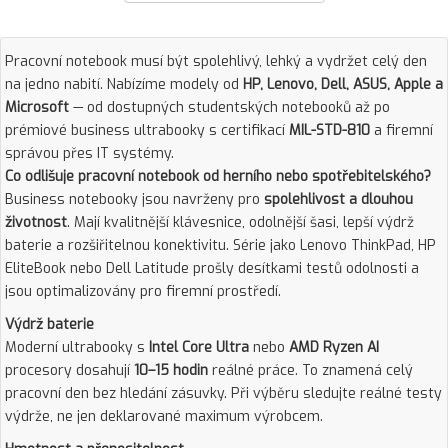
Pracovní notebook musí být spolehlivý, lehký a vydržet celý den
na jedno nabití. Nabízíme modely od
HP, Lenovo, Dell, ASUS, Apple a
Microsoft
— od dostupných studentských notebooků až po
prémiové business ultrabooky s certifikací
MIL-STD-810
a firemní
správou přes IT systémy.
Co odlišuje pracovní notebook od herního nebo spotřebitelského?
Business notebooky jsou navrženy pro
spolehlivost a dlouhou
životnost
. Mají kvalitnější klávesnice, odolnější šasi, lepší výdrž
baterie a rozšiřitelnou konektivitu. Série jako Lenovo ThinkPad, HP
EliteBook nebo Dell Latitude prošly desítkami testů odolnosti a
jsou optimalizovány pro firemní prostředí.
Výdrž baterie
Moderní ultrabooky s
Intel Core Ultra
nebo
AMD Ryzen AI
procesory dosahují
10–15 hodin
reálné práce. To znamená celý
pracovní den bez hledání zásuvky. Při výběru sledujte reálné testy
výdrže, ne jen deklarované maximum výrobcem.