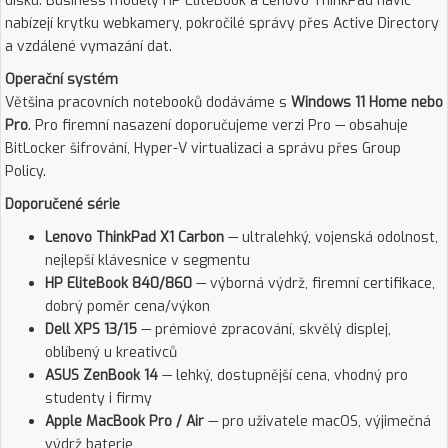
disku. Business modely HP EliteBook a Lenovo ThinkPad navíc
nabízejí krytku webkamery, pokročilé správy přes Active Directory
a vzdálené vymazání dat.
Operační systém
Většina pracovních notebooků dodáváme s
Windows 11 Home nebo
Pro
. Pro firemní nasazení doporučujeme verzi Pro — obsahuje
BitLocker šifrování, Hyper-V virtualizaci a správu přes Group
Policy.
Doporučené série
Lenovo ThinkPad X1 Carbon
— ultralehký, vojenská odolnost,
nejlepší klávesnice v segmentu
HP EliteBook 840/860
— výborná výdrž, firemní certifikace,
dobrý poměr cena/výkon
Dell XPS 13/15
— prémiové zpracování, skvělý displej,
oblíbený u kreativců
ASUS ZenBook 14
— lehký, dostupnější cena, vhodný pro
studenty i firmy
Apple MacBook Pro / Air
— pro uživatele macOS, výjimečná
výdrž baterie