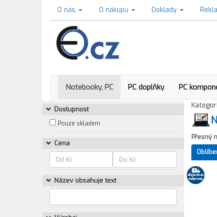
O nás
O nákupu
Doklady
Rekl
Notebooky, PC
PC doplňky
PC kompon
Kategori
Dostupnost
N
Pouze skladem
Přesný 
Cena
Oblíbe
Název obsahuje text