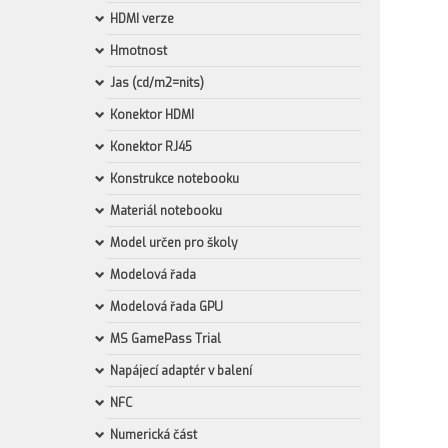
HDMI verze
Hmotnost
Jas (cd/m2=nits)
Konektor HDMI
Konektor RJ45
Konstrukce notebooku
Materiál notebooku
Model určen pro školy
Modelová řada
Modelová řada GPU
MS GamePass Trial
Napájecí adaptér v balení
NFC
Numerická část