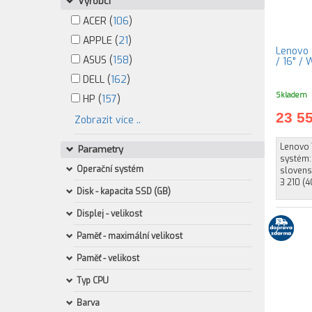
Výrobci
ACER (
106
)
APPLE (
21
)
Lenovo 
ASUS (
158
)
/ 16" /
DELL (
162
)
Skladem
HP (
157
)
23 5
Zobrazit více ..
Lenovo 
Parametry
systém:
Operační systém
slovens
3 210 (4
Disk - kapacita SSD (GB)
Displej - velikost
Paměť - maximální velikost
Paměť - velikost
Typ CPU
Barva