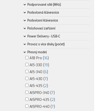
Podporované sítě (MHz)
Podsvícená klávesnice
Podsvícení klávesnice
Polohovací zařízení
Power Delivery - USB-C
Provoz s více disky (počet)
Přesný model
A18 Pro (
16
)
AI5-330 (
19
)
AI5-340 (
6
)
AI5-430 (
7
)
AI5-435 (
2
)
AI5PRO-340 (
7
)
AI5PRO-435 (
2
)
AI5PRO-440 (
7
)