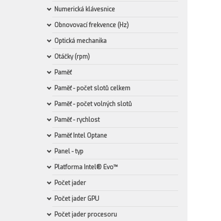
Numerická klávesnice
Obnovovací frekvence (Hz)
Optická mechanika
Otáčky (rpm)
Paměť
Paměť - počet slotů celkem
Paměť - počet volných slotů
Paměť - rychlost
Paměť Intel Optane
Panel - typ
Platforma Intel® Evo™
Počet jader
Počet jader GPU
Počet jader procesoru