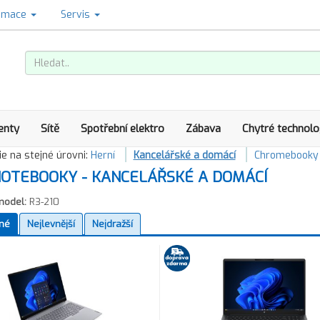
amace
Servis
enty
Sítě
Spotřební elektro
Zábava
Chytré technolo
e na stejné úrovni:
Herní
Kancelářské a domácí
Chromebooky
OTEBOOKY - KANCELÁŘSKÉ A DOMÁCÍ
model:
R3-210
né
Nejlevnější
Nejdražší