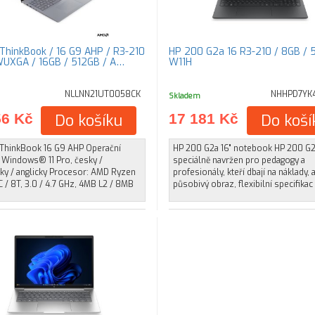
ThinkBook / 16 G9 AHP / R3-210
HP 200 G2a 16 R3-210 / 8GB / 
 WUXGA / 16GB / 512GB / A…
W11H
NLLNN21UT0058CK
NHHPD7YK
Skladem
56 Kč
Do košíku
17 181 Kč
Do koší
ThinkBook 16 G9 AHP Operační
HP 200 G2a 16" notebook HP 200 G2
 Windows® 11 Pro, česky /
speciálně navržen pro pedagogy a
ky / anglicky Procesor: AMD Ryzen
profesionály, kteří dbají na náklady, 
C / 8T, 3.0 / 4.7 GHz, 4MB L2 / 8MB
působivý obraz, flexibilní specifikac