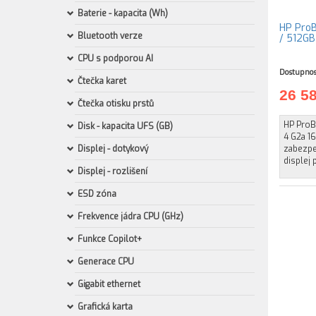
Baterie - kapacita (Wh)
HP ProB
Bluetooth verze
/ 512GB
CPU s podporou AI
Dostupnos
Čtečka karet
26 5
Čtečka otisku prstů
HP ProB
Disk - kapacita UFS (GB)
4 G2a 1
Displej - dotykový
zabezpeč
displej 
Displej - rozlišení
ESD zóna
Frekvence jádra CPU (GHz)
Funkce Copilot+
Generace CPU
Gigabit ethernet
Grafická karta