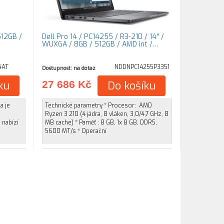
512GB /
Dell Pro 14 / PC14255 / R3-210 / 14" /
WUXGA / 8GB / 512GB / AMD int /…
4AT
NDDNPC14255P3351
Dostupnost: na dotaz
ku
27 686 Kč
Do košíku
a je
Technické parametry * Procesor: AMD
Ryzen 3 210 (4 jádra, 8 vláken, 3,0/4,7 GHz, 8
a nabízí
MB cache) * Paměť : 8 GB, 1x 8 GB, DDR5,
5600 MT/s * Operační