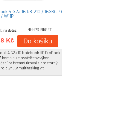
ook 4 G2a 16 R3-210 / 16GB(LP)
 / W11P
NHHPDJ8K8ET
t: na dotaz
88 Kč
Do košíku
ook 4 G2a 16 Notebook HP ProBook
6” kombinuje osvědčený výkon,
ení na firemní úrovni a prostorný
pro plynulý multitasking v t