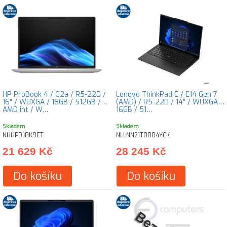
HP ProBook 4 / G2a / R5-220 /
Lenovo ThinkPad E / E14 Gen 7
16" / WUXGA / 16GB / 512GB /
(AMD) / R5-220 / 14" / WUXGA /
AMD int / W…
16GB / 51…
Skladem
Skladem
NHHPDJ8K9ET
NLLNN21T0004YCK
21 629 Kč
28 245 Kč
Do košíku
Do košíku