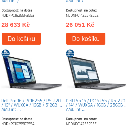
AMD int /…
AMD int /…
Dostupnost: na dotaz
Dostupnost: na dotaz
NDDNPC16255P3553
NDDNPC14255P3552
28 633 Kč
26 051 Kč
Do košíku
Do košíku
Dell Pro 16 / PC16255 / R5-220
Dell Pro 14 / PC14255 / R5-220
/ 16" / WUXGA / 16GB / 512GB /
/ 14" / WUXGA / 16GB / 256GB /
AMD int …
AMD int …
Dostupnost: na dotaz
Dostupnost: na dotaz
NDDNPC16255P3554
NDDNPC14255P3551