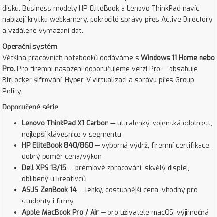
disku. Business modely HP EliteBook a Lenovo ThinkPad navíc
nabízejí krytku webkamery, pokročilé správy přes Active Directory
a vzdálené vymazání dat.
Operační systém
Většina pracovních notebooků dodáváme s
Windows 11 Home nebo
Pro
. Pro firemní nasazení doporučujeme verzi Pro — obsahuje
BitLocker šifrování, Hyper-V virtualizaci a správu přes Group
Policy.
Doporučené série
Lenovo ThinkPad X1 Carbon
— ultralehký, vojenská odolnost,
nejlepší klávesnice v segmentu
HP EliteBook 840/860
— výborná výdrž, firemní certifikace,
dobrý poměr cena/výkon
Dell XPS 13/15
— prémiové zpracování, skvělý displej,
oblíbený u kreativců
ASUS ZenBook 14
— lehký, dostupnější cena, vhodný pro
studenty i firmy
Apple MacBook Pro / Air
— pro uživatele macOS, výjimečná