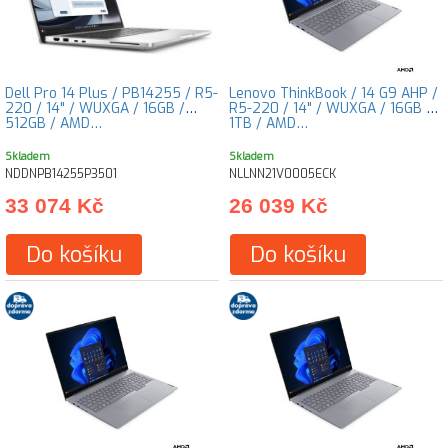
Dell Pro 14 Plus / PB14255 / R5-
Lenovo ThinkBook / 14 G9 AHP /
220 / 14" / WUXGA / 16GB /
R5-220 / 14" / WUXGA / 16GB /
512GB / AMD…
1TB / AMD…
Skladem
Skladem
NDDNPB14255P3501
NLLNN21V0005ECK
33 074 Kč
26 039 Kč
Do košíku
Do košíku