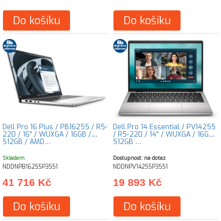
Do košíku
Do košíku
Dell Pro 16 Plus / PB16255 / R5-
Dell Pro 14 Essential / PV14255
220 / 16" / WUXGA / 16GB /
/ R5-220 / 14" / WUXGA / 16GB /
512GB / AMD…
512GB …
Skladem
Dostupnost: na dotaz
NDDNPB16255P3551
NDDNPV14255P3551
41 716 Kč
19 893 Kč
Do košíku
Do košíku