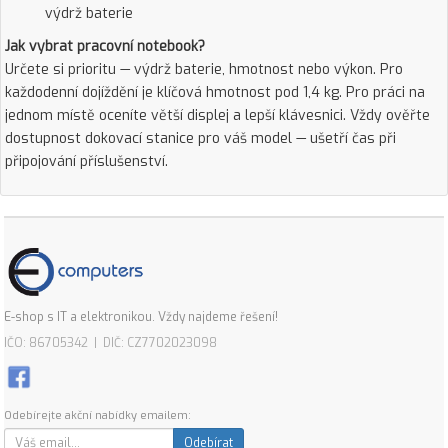
výdrž baterie
Jak vybrat pracovní notebook?
Určete si prioritu — výdrž baterie, hmotnost nebo výkon. Pro
každodenní dojíždění je klíčová hmotnost pod 1,4 kg. Pro práci na
jednom místě oceníte větší displej a lepší klávesnici. Vždy ověřte
dostupnost dokovací stanice pro váš model — ušetří čas při
připojování příslušenství.
E-shop s IT a elektronikou. Vždy najdeme řešení!
IČO: 86705342 | DIČ: CZ7702023098
Odebírejte akční nabídky emailem:
Odebírat