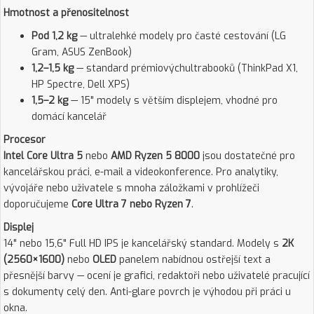
Hmotnost a přenositelnost
Pod 1,2 kg
— ultralehké modely pro časté cestování (LG
Gram, ASUS ZenBook)
1,2–1,5 kg
— standard prémiovýchultrabooků (ThinkPad X1,
HP Spectre, Dell XPS)
1,5–2 kg
— 15" modely s větším displejem, vhodné pro
domácí kancelář
Procesor
Intel Core Ultra 5
nebo
AMD Ryzen 5 8000
jsou dostatečné pro
kancelářskou práci, e-mail a videokonference. Pro analytiky,
vývojáře nebo uživatele s mnoha záložkami v prohlížeči
doporučujeme
Core Ultra 7 nebo Ryzen 7
.
Displej
14" nebo 15,6" Full HD IPS je kancelářský standard. Modely s
2K
(2560×1600)
nebo
OLED
panelem nabídnou ostřejší text a
přesnější barvy — ocení je grafici, redaktoři nebo uživatelé pracující
s dokumenty celý den. Anti-glare povrch je výhodou při práci u
okna.