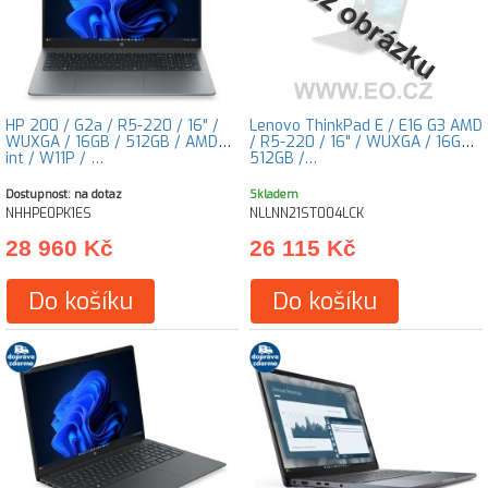
HP 200 / G2a / R5-220 / 16" /
Lenovo ThinkPad E / E16 G3 AMD
WUXGA / 16GB / 512GB / AMD
/ R5-220 / 16" / WUXGA / 16GB /
int / W11P / …
512GB /…
Dostupnost: na dotaz
Skladem
NHHPE0PK1ES
NLLNN21ST004LCK
28 960 Kč
26 115 Kč
Do košíku
Do košíku