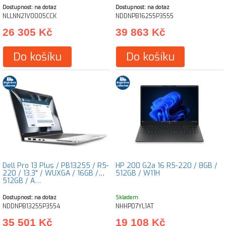
Dostupnost: na dotaz
Dostupnost: na dotaz
NLLNN21V0005CCK
NDDNPB16255P3555
26 305 Kč
39 863 Kč
Do košíku
Do košíku
Dell Pro 13 Plus / PB13255 / R5-
HP 200 G2a 16 R5-220 / 8GB /
220 / 13,3" / WUXGA / 16GB /
512GB / W11H
512GB / A…
Dostupnost: na dotaz
Skladem
NDDNPB13255P3554
NHHPD7YL1AT
35 501 Kč
19 108 Kč