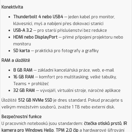
Konektivita
Thunderbolt 4 nebo USB4
— jeden kabel pro monitor,
klávesnici, myš a nabíjení přes dokovací stanici
USB-A 3.2
— pro starší příslušenství bez redukce
HDMI nebo DisplayPort
— přímé připojení projektoru nebo
monitoru
SD karta
— praktická pro fotografy a grafiky
RAM a úložiště
8 GB RAM
— základní kancelářská práce, web, e-mail
16 GB RAM
— komfort pro multitasking, velké tabulky,
Teams + prohlížeč
32 GB RAM
— vývojáři, virtuální stroje, náročné aplikace
Úložiště
512 GB NVMe SSD
je dnes standard. Pokud pracujete s
velkým množstvím souborů, zvažte 1 TB nebo externí disk.
Bezpečnostní funkce
U pracovních notebooků jsou standardem:
čtečka otisků prstů
,
IR
kamera pro Windows Hello
,
TPM 2.0 čip
a hardwarové šifrování