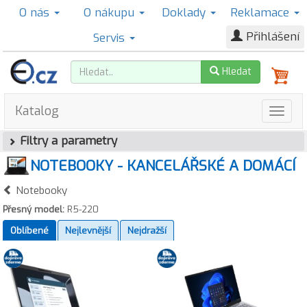
O nás
O nákupu
Doklady
Reklamace
Přihlášení
Servis
Hledat
Katalog
Filtry a parametry
NOTEBOOKY - KANCELÁŘSKÉ A DOMÁCÍ
Notebooky
Přesný model:
R5-220
Oblíbené
Nejlevnější
Nejdražší