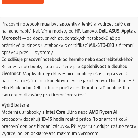
Pracovní notebook musí být spolehlivý, lehký a vydržet celý den
na jedno nabití. Nabízíme modely od
HP, Lenovo, Dell, ASUS, Apple a
Microsoft
— od dostupných studentských notebooků až po
prémiové business ultrabooky s certifikací
MIL-STD-810
a firemní
správou přes IT systémy.
Co odlišuje pracovní notebook od herního nebo spotřebitelského?
Business notebooky jsou navrženy pro
spolehlivost a dlouhou
životnost
. Mají kvalitnější klávesnice, odolnější šasi, lepší výdrž
baterie a rozšiřitelnou konektivitu. Série jako Lenovo ThinkPad, HP
EliteBook nebo Dell Latitude prošly desítkami testů odolnosti a
jsou optimalizovány pro firemní prostředí.
Výdrž baterie
Moderní ultrabooky s
Intel Core Ultra
nebo
AMD Ryzen AI
procesory dosahují
10–15 hodin
reálné práce. To znamená celý
pracovní den bez hledání zásuvky. Při výběru sledujte reálné testy
výdrže, ne jen deklarované maximum výrobcem.