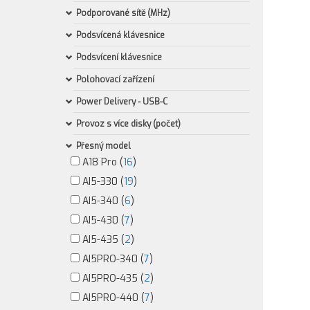
Podporované sítě (MHz)
Podsvícená klávesnice
Podsvícení klávesnice
Polohovací zařízení
Power Delivery - USB-C
Provoz s více disky (počet)
Přesný model
A18 Pro (
16
)
AI5-330 (
19
)
AI5-340 (
6
)
AI5-430 (
7
)
AI5-435 (
2
)
AI5PRO-340 (
7
)
AI5PRO-435 (
2
)
AI5PRO-440 (
7
)