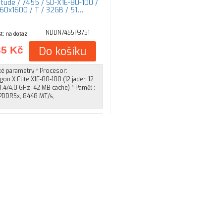
titude / 7455 / SD-X1E-80-100 /
560x1600 / T / 32GB / 51…
NDDN7455P3751
t: na dotaz
35 Kč
Do košíku
ké parametry * Procesor:
on X Elite X1E-80-100 (12 jader, 12
3,4/4,0 GHz, 42 MB cache) * Paměť :
PDDR5x, 8448 MT/s,