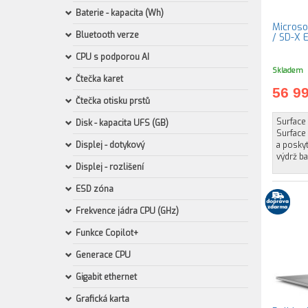
Baterie - kapacita (Wh)
Microsof
Bluetooth verze
/ SD-X 
CPU s podporou AI
Skladem
Čtečka karet
56 9
Čtečka otisku prstů
Surface 
Disk - kapacita UFS (GB)
Surface 
Displej - dotykový
a posky
výdrž ba
Displej - rozlišení
ESD zóna
Frekvence jádra CPU (GHz)
Funkce Copilot+
Generace CPU
Gigabit ethernet
Grafická karta