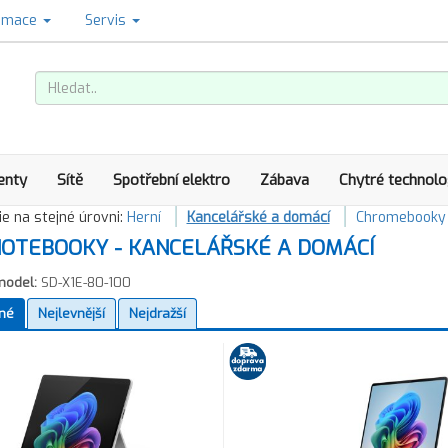
amace
Servis
enty
Sítě
Spotřební elektro
Zábava
Chytré technolo
e na stejné úrovni:
Herní
Kancelářské a domácí
Chromebooky
OTEBOOKY - KANCELÁŘSKÉ A DOMÁCÍ
model:
SD-X1E-80-100
né
Nejlevnější
Nejdražší