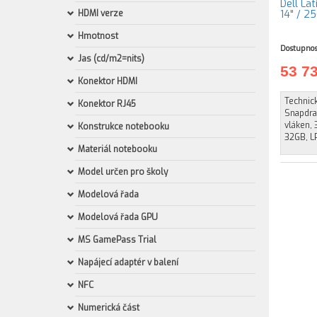
Dell La
HDMI verze
14" / 2
Hmotnost
Dostupnos
Jas (cd/m2=nits)
53 7
Konektor HDMI
Technic
Konektor RJ45
Snapdrag
vláken, 
Konstrukce notebooku
32GB, L
Materiál notebooku
Model určen pro školy
Modelová řada
Modelová řada GPU
MS GamePass Trial
Napájecí adaptér v balení
NFC
Numerická část