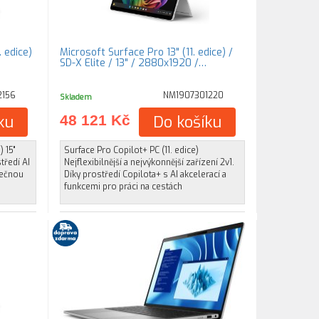
 edice)
Microsoft Surface Pro 13" (11. edice) /
SD-X Elite / 13" / 2880x1920 /…
2156
NM1907301220
Skladem
ku
48 121 Kč
Do košíku
) 15"
Surface Pro Copilot+ PC (11. edice)
tředí AI
Nejflexibilnější a nejvýkonnější zařízení 2v1.
mečnou
Díky prostředí Copilota+ s AI akcelerací a
funkcemi pro práci na cestách