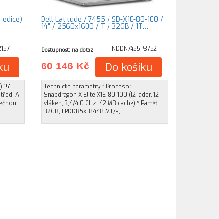
 edice)
Dell Latitude / 7455 / SD-X1E-80-100 /
14" / 2560x1600 / T / 32GB / 1T…
157
NDDN7455P3752
Dostupnost: na dotaz
ku
60 146 Kč
Do košíku
) 15"
Technické parametry * Procesor:
tředí AI
Snapdragon X Elite X1E-80-100 (12 jader, 12
mečnou
vláken, 3,4/4,0 GHz, 42 MB cache) * Paměť :
32GB, LPDDR5x, 8448 MT/s,