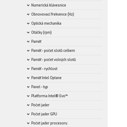
Numerická klávesnice
Obnovovací frekvence (Hz)
Optická mechanika
Otáčky (rpm)
Paměť
Paměť - počet slotů celkem
Paměť - počet volných slotů
Paměť - rychlost
Paměť Intel Optane
Panel - typ
Platforma Intel® Evo™
Počet jader
Počet jader GPU
Počet jader procesoru