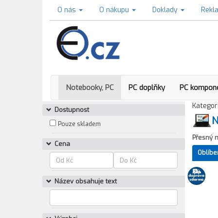
O nás
O nákupu
Doklady
Rekl
Notebooky, PC
PC doplňky
PC kompon
Kategori
Dostupnost
N
Pouze skladem
Přesný 
Cena
Oblíbe
Název obsahuje text