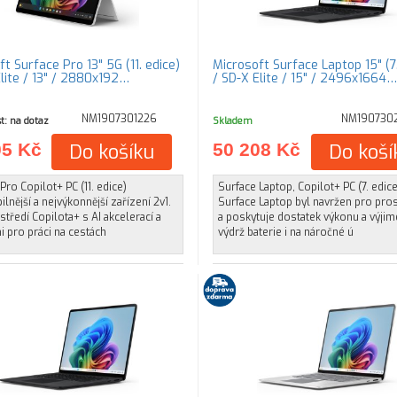
t Surface Pro 13" 5G (11. edice)
Microsoft Surface Laptop 15" (7.
Elite / 13" / 2880x192…
/ SD-X Elite / 15" / 2496x1664…
NM1907301226
NM190730
t: na dotaz
Skladem
05 Kč
Do košíku
50 208 Kč
Do koší
Pro Copilot+ PC (11. edice)
Surface Laptop, Copilot+ PC (7. edice
bilnější a nejvýkonnější zařízení 2v1.
Surface Laptop byl navržen pro pros
středí Copilota+ s AI akcelerací a
a poskytuje dostatek výkonu a výji
 pro práci na cestách
výdrž baterie i na náročné ú