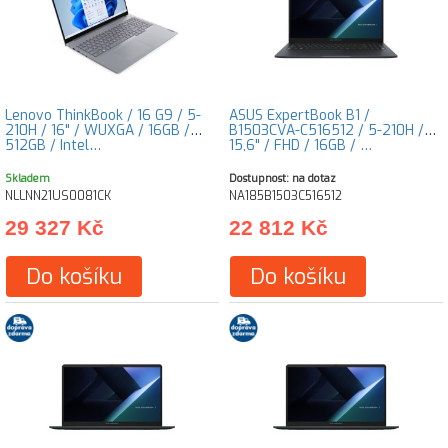
Lenovo ThinkBook / 16 G9 / 5-
ASUS ExpertBook B1 /
210H / 16" / WUXGA / 16GB /
B1503CVA-C516512 / 5-210H /
512GB / Intel…
15,6" / FHD / 16GB / …
Skladem
Dostupnost: na dotaz
NLLNN21US0081CK
NA185B1503C516512
29 327 Kč
22 812 Kč
Do košíku
Do košíku