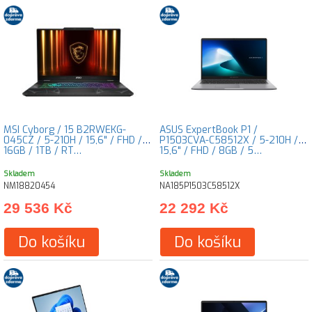
MSI Cyborg / 15 B2RWEKG-
ASUS ExpertBook P1 /
045CZ / 5-210H / 15,6" / FHD /
P1503CVA-C58512X / 5-210H /
16GB / 1TB / RT…
15,6" / FHD / 8GB / 5…
Skladem
Skladem
NM18820454
NA185P1503C58512X
29 536 Kč
22 292 Kč
Do košíku
Do košíku