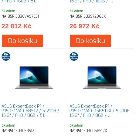
/ FHD / 16GB / 51…
15,6" / FHD / 16GB / …
Skladem
Skladem
NA185P1503CVAS7C51
NA185P1503S72965X
22 812 Kč
26 972 Kč
Do košíku
Do košíku
ASUS ExpertBook P1 /
ASUS ExpertBook P1 /
P1503CVA-C58512 / 5-210H /
P1503CVA-C058512X / 5-210H /
15,6" / FHD / 8GB / 51…
15,6" / FHD / 8GB / …
Skladem
Skladem
NA185P1503C58512
NA185P1503C058512X