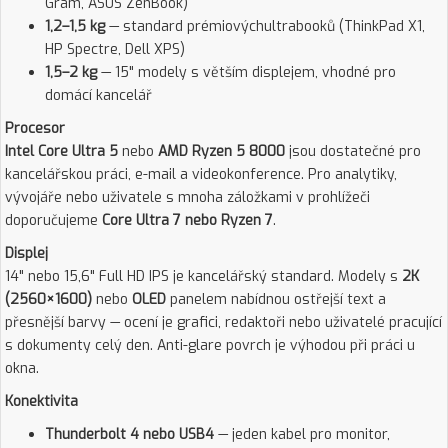
Gram, ASUS ZenBook)
1,2–1,5 kg
— standard prémiovýchultrabooků (ThinkPad X1,
HP Spectre, Dell XPS)
1,5–2 kg
— 15" modely s větším displejem, vhodné pro
domácí kancelář
Procesor
Intel Core Ultra 5
nebo
AMD Ryzen 5 8000
jsou dostatečné pro
kancelářskou práci, e-mail a videokonference. Pro analytiky,
vývojáře nebo uživatele s mnoha záložkami v prohlížeči
doporučujeme
Core Ultra 7 nebo Ryzen 7
.
Displej
14" nebo 15,6" Full HD IPS je kancelářský standard. Modely s
2K
(2560×1600)
nebo
OLED
panelem nabídnou ostřejší text a
přesnější barvy — ocení je grafici, redaktoři nebo uživatelé pracující
s dokumenty celý den. Anti-glare povrch je výhodou při práci u
okna.
Konektivita
Thunderbolt 4 nebo USB4
— jeden kabel pro monitor,