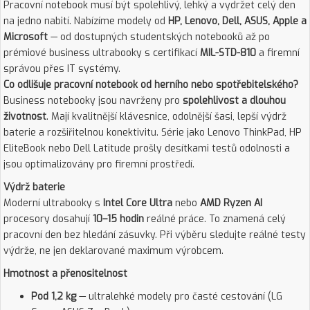
Pracovní notebook musí být spolehlivý, lehký a vydržet celý den
na jedno nabití. Nabízíme modely od
HP, Lenovo, Dell, ASUS, Apple a
Microsoft
— od dostupných studentských notebooků až po
prémiové business ultrabooky s certifikací
MIL-STD-810
a firemní
správou přes IT systémy.
Co odlišuje pracovní notebook od herního nebo spotřebitelského?
Business notebooky jsou navrženy pro
spolehlivost a dlouhou
životnost
. Mají kvalitnější klávesnice, odolnější šasi, lepší výdrž
baterie a rozšiřitelnou konektivitu. Série jako Lenovo ThinkPad, HP
EliteBook nebo Dell Latitude prošly desítkami testů odolnosti a
jsou optimalizovány pro firemní prostředí.
Výdrž baterie
Moderní ultrabooky s
Intel Core Ultra
nebo
AMD Ryzen AI
procesory dosahují
10–15 hodin
reálné práce. To znamená celý
pracovní den bez hledání zásuvky. Při výběru sledujte reálné testy
výdrže, ne jen deklarované maximum výrobcem.
Hmotnost a přenositelnost
Pod 1,2 kg
— ultralehké modely pro časté cestování (LG