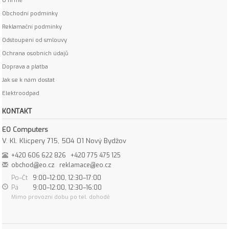
O firmě
Obchodní podmínky
Reklamační podmínky
Odstoupení od smlouvy
Ochrana osobních údajů
Doprava a platba
Jak se k nám dostat
Elektroodpad
KONTAKT
EO Computers
V. Kl. Klicpery 715, 504 01 Nový Bydžov
+420 606 622 826
+420 775 475 125
obchod@eo.cz
reklamace@eo.cz
Po–Čt
9:00–12:00, 12:30–17:00
Pá
9:00–12:00, 12:30–16:00
Mimo provozní dobu po tel. dohodě