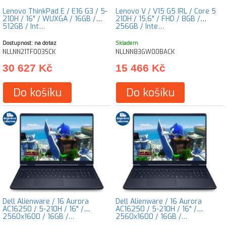
Lenovo ThinkPad E / E16 G3 / 5-
Lenovo V / V15 G5 IRL / Core 5
210H / 16" / WUXGA / 16GB /
210H / 15,6" / FHD / 8GB /
512GB / Int…
256GB / Inte…
Dostupnost: na dotaz
Skladem
NLLNN21TF0035CK
NLLNN83GW00BACK
30 627 Kč
15 466 Kč
Do košíku
Do košíku
Dell Alienware / 16 Aurora
Dell Alienware / 16 Aurora
AC16250 / 5-210H / 16" /
AC16250 / 5-210H / 16" /
2560x1600 / 16GB /…
2560x1600 / 16GB /…