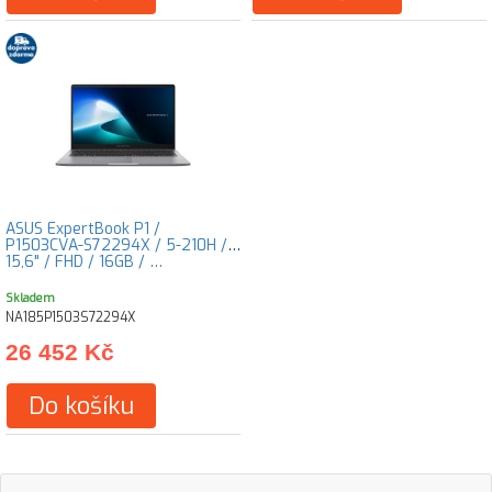
ASUS ExpertBook P1 /
P1503CVA-S72294X / 5-210H /
15,6" / FHD / 16GB / …
Skladem
NA185P1503S72294X
26 452 Kč
Do košíku