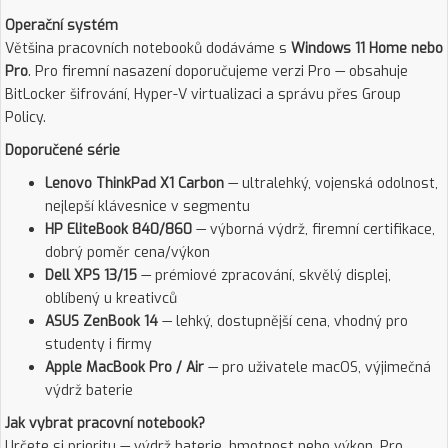
Operační systém
Většina pracovních notebooků dodáváme s
Windows 11 Home nebo
Pro
. Pro firemní nasazení doporučujeme verzi Pro — obsahuje
BitLocker šifrování, Hyper-V virtualizaci a správu přes Group
Policy.
Doporučené série
Lenovo ThinkPad X1 Carbon
— ultralehký, vojenská odolnost,
nejlepší klávesnice v segmentu
HP EliteBook 840/860
— výborná výdrž, firemní certifikace,
dobrý poměr cena/výkon
Dell XPS 13/15
— prémiové zpracování, skvělý displej,
oblíbený u kreativců
ASUS ZenBook 14
— lehký, dostupnější cena, vhodný pro
studenty i firmy
Apple MacBook Pro / Air
— pro uživatele macOS, výjimečná
výdrž baterie
Jak vybrat pracovní notebook?
Určete si prioritu — výdrž baterie, hmotnost nebo výkon. Pro