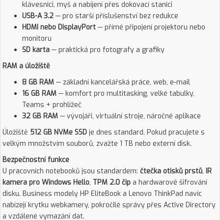
klávesnici, myš a nabíjení přes dokovací stanici
USB-A 3.2
— pro starší příslušenství bez redukce
HDMI nebo DisplayPort
— přímé připojení projektoru nebo
monitoru
SD karta
— praktická pro fotografy a grafiky
RAM a úložiště
8 GB RAM
— základní kancelářská práce, web, e-mail
16 GB RAM
— komfort pro multitasking, velké tabulky,
Teams + prohlížeč
32 GB RAM
— vývojáři, virtuální stroje, náročné aplikace
Úložiště
512 GB NVMe SSD
je dnes standard. Pokud pracujete s
velkým množstvím souborů, zvažte 1 TB nebo externí disk.
Bezpečnostní funkce
U pracovních notebooků jsou standardem:
čtečka otisků prstů
,
IR
kamera pro Windows Hello
,
TPM 2.0 čip
a hardwarové šifrování
disku. Business modely HP EliteBook a Lenovo ThinkPad navíc
nabízejí krytku webkamery, pokročilé správy přes Active Directory
a vzdálené vymazání dat.