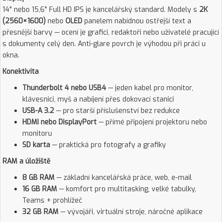
14" nebo 15,6" Full HD IPS je kancelářský standard. Modely s
2K
(2560×1600)
nebo
OLED
panelem nabídnou ostřejší text a
přesnější barvy — ocení je grafici, redaktoři nebo uživatelé pracující
s dokumenty celý den. Anti-glare povrch je výhodou při práci u
okna.
Konektivita
Thunderbolt 4 nebo USB4
— jeden kabel pro monitor,
klávesnici, myš a nabíjení přes dokovací stanici
USB-A 3.2
— pro starší příslušenství bez redukce
HDMI nebo DisplayPort
— přímé připojení projektoru nebo
monitoru
SD karta
— praktická pro fotografy a grafiky
RAM a úložiště
8 GB RAM
— základní kancelářská práce, web, e-mail
16 GB RAM
— komfort pro multitasking, velké tabulky,
Teams + prohlížeč
32 GB RAM
— vývojáři, virtuální stroje, náročné aplikace