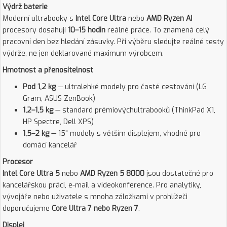
Výdrž baterie
Moderní ultrabooky s
Intel Core Ultra
nebo
AMD Ryzen AI
procesory dosahují
10–15 hodin
reálné práce. To znamená celý
pracovní den bez hledání zásuvky. Při výběru sledujte reálné testy
výdrže, ne jen deklarované maximum výrobcem.
Hmotnost a přenositelnost
Pod 1,2 kg
— ultralehké modely pro časté cestování (LG
Gram, ASUS ZenBook)
1,2–1,5 kg
— standard prémiovýchultrabooků (ThinkPad X1,
HP Spectre, Dell XPS)
1,5–2 kg
— 15" modely s větším displejem, vhodné pro
domácí kancelář
Procesor
Intel Core Ultra 5
nebo
AMD Ryzen 5 8000
jsou dostatečné pro
kancelářskou práci, e-mail a videokonference. Pro analytiky,
vývojáře nebo uživatele s mnoha záložkami v prohlížeči
doporučujeme
Core Ultra 7 nebo Ryzen 7
.
Displej