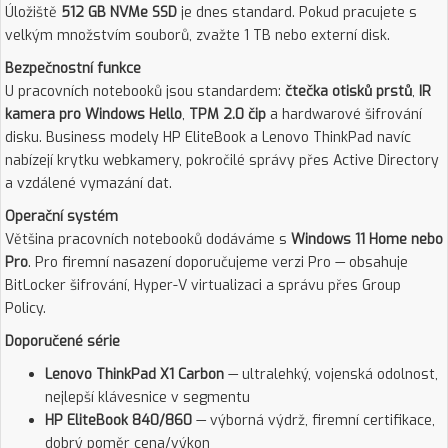
Úložiště
512 GB NVMe SSD
je dnes standard. Pokud pracujete s
velkým množstvím souborů, zvažte 1 TB nebo externí disk.
Bezpečnostní funkce
U pracovních notebooků jsou standardem:
čtečka otisků prstů
,
IR
kamera pro Windows Hello
,
TPM 2.0 čip
a hardwarové šifrování
disku. Business modely HP EliteBook a Lenovo ThinkPad navíc
nabízejí krytku webkamery, pokročilé správy přes Active Directory
a vzdálené vymazání dat.
Operační systém
Většina pracovních notebooků dodáváme s
Windows 11 Home nebo
Pro
. Pro firemní nasazení doporučujeme verzi Pro — obsahuje
BitLocker šifrování, Hyper-V virtualizaci a správu přes Group
Policy.
Doporučené série
Lenovo ThinkPad X1 Carbon
— ultralehký, vojenská odolnost,
nejlepší klávesnice v segmentu
HP EliteBook 840/860
— výborná výdrž, firemní certifikace,
dobrý poměr cena/výkon