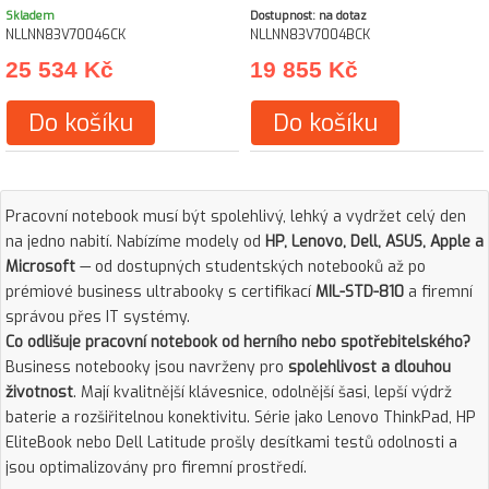
Skladem
Dostupnost: na dotaz
NLLNN83V70046CK
NLLNN83V7004BCK
25 534 Kč
19 855 Kč
Do košíku
Do košíku
Pracovní notebook musí být spolehlivý, lehký a vydržet celý den
na jedno nabití. Nabízíme modely od
HP, Lenovo, Dell, ASUS, Apple a
Microsoft
— od dostupných studentských notebooků až po
prémiové business ultrabooky s certifikací
MIL-STD-810
a firemní
správou přes IT systémy.
Co odlišuje pracovní notebook od herního nebo spotřebitelského?
Business notebooky jsou navrženy pro
spolehlivost a dlouhou
životnost
. Mají kvalitnější klávesnice, odolnější šasi, lepší výdrž
baterie a rozšiřitelnou konektivitu. Série jako Lenovo ThinkPad, HP
EliteBook nebo Dell Latitude prošly desítkami testů odolnosti a
jsou optimalizovány pro firemní prostředí.