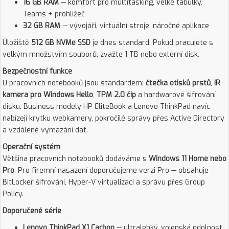
16 GB RAM
— komfort pro multitasking, velké tabulky,
Teams + prohlížeč
32 GB RAM
— vývojáři, virtuální stroje, náročné aplikace
Úložiště
512 GB NVMe SSD
je dnes standard. Pokud pracujete s
velkým množstvím souborů, zvažte 1 TB nebo externí disk.
Bezpečnostní funkce
U pracovních notebooků jsou standardem:
čtečka otisků prstů
,
IR
kamera pro Windows Hello
,
TPM 2.0 čip
a hardwarové šifrování
disku. Business modely HP EliteBook a Lenovo ThinkPad navíc
nabízejí krytku webkamery, pokročilé správy přes Active Directory
a vzdálené vymazání dat.
Operační systém
Většina pracovních notebooků dodáváme s
Windows 11 Home nebo
Pro
. Pro firemní nasazení doporučujeme verzi Pro — obsahuje
BitLocker šifrování, Hyper-V virtualizaci a správu přes Group
Policy.
Doporučené série
Lenovo ThinkPad X1 Carbon
— ultralehký, vojenská odolnost,