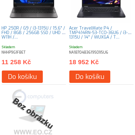
HP 250R / G9 / i3-1315U / 15,6" /
Acer TravelMate P4 /
FHD / 8GB / 256GB SSD / UHD /
TMP414RN-53-TCO-36U6 / i3-
W11H /…
1315U / 14" / WUXGA / T…
Skladem
Skladem
NHHP9G1F8ET
NA1870483619501I5U6
11 258 Kč
18 952 Kč
Do košíku
Do košíku