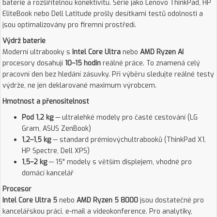
baterie a rozšiřitelnou konektivitu. Série jako Lenovo ThinkPad, HP
EliteBook nebo Dell Latitude prošly desítkami testů odolnosti a
jsou optimalizovány pro firemní prostředí.
Výdrž baterie
Moderní ultrabooky s
Intel Core Ultra
nebo
AMD Ryzen AI
procesory dosahují
10–15 hodin
reálné práce. To znamená celý
pracovní den bez hledání zásuvky. Při výběru sledujte reálné testy
výdrže, ne jen deklarované maximum výrobcem.
Hmotnost a přenositelnost
Pod 1,2 kg
— ultralehké modely pro časté cestování (LG
Gram, ASUS ZenBook)
1,2–1,5 kg
— standard prémiovýchultrabooků (ThinkPad X1,
HP Spectre, Dell XPS)
1,5–2 kg
— 15" modely s větším displejem, vhodné pro
domácí kancelář
Procesor
Intel Core Ultra 5
nebo
AMD Ryzen 5 8000
jsou dostatečné pro
kancelářskou práci, e-mail a videokonference. Pro analytiky,