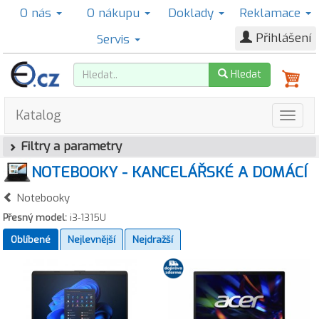
O nás
O nákupu
Doklady
Reklamace
Přihlášení
Servis
Hledat
Katalog
Filtry a parametry
NOTEBOOKY - KANCELÁŘSKÉ A DOMÁCÍ
Notebooky
Přesný model:
i3-1315U
Oblíbené
Nejlevnější
Nejdražší