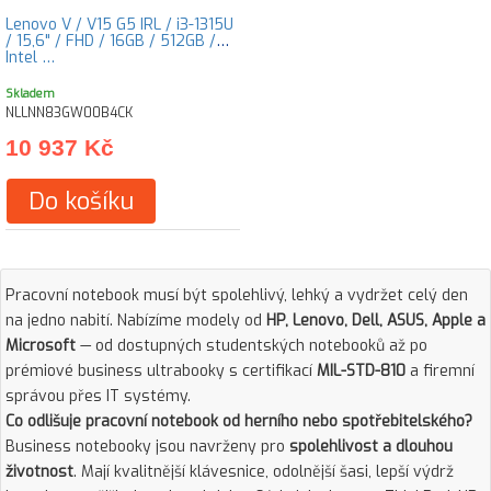
Lenovo V / V15 G5 IRL / i3-1315U
/ 15,6" / FHD / 16GB / 512GB /
Intel …
Skladem
NLLNN83GW00B4CK
10 937 Kč
Do košíku
Pracovní notebook musí být spolehlivý, lehký a vydržet celý den
na jedno nabití. Nabízíme modely od
HP, Lenovo, Dell, ASUS, Apple a
Microsoft
— od dostupných studentských notebooků až po
prémiové business ultrabooky s certifikací
MIL-STD-810
a firemní
správou přes IT systémy.
Co odlišuje pracovní notebook od herního nebo spotřebitelského?
Business notebooky jsou navrženy pro
spolehlivost a dlouhou
životnost
. Mají kvalitnější klávesnice, odolnější šasi, lepší výdrž