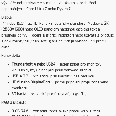
vývojáře nebo uživatele s mnoha záložkami v prohlížeči
doporučujeme
Core Ultra 7 nebo Ryzen 7
.
Displej
14" nebo 15,6" Full HD IPS je kancelářský standard. Modely s
2K
(2560×1600)
nebo
OLED
panelem nabídnou ostřejší text a
přesnější barvy — ocení je grafici, redaktoři nebo uživatelé pracující
s dokumenty celý den. Anti-glare povrch je výhodou při práci u
okna.
Konektivita
Thunderbolt 4 nebo USB4
— jeden kabel pro monitor,
klávesnici, myš a nabíjení přes dokovací stanici
USB-A 3.2
— pro starší příslušenství bez redukce
HDMI nebo DisplayPort
— přímé připojení projektoru nebo
monitoru
SD karta
— praktická pro fotografy a grafiky
RAM a úložiště
8 GB RAM
— základní kancelářská práce, web, e-mail