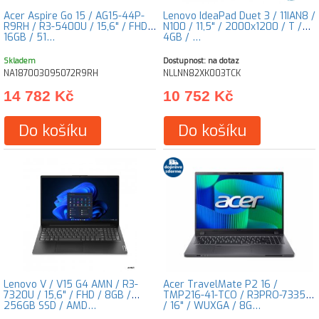
Acer Aspire Go 15 / AG15-44P-
Lenovo IdeaPad Duet 3 / 11IAN8 /
R9RH / R3-5400U / 15,6" / FHD /
N100 / 11,5" / 2000x1200 / T /
16GB / 51…
4GB / …
Skladem
Dostupnost: na dotaz
NA187003095072R9RH
NLLNN82XK003TCK
14 782 Kč
10 752 Kč
Do košíku
Do košíku
Lenovo V / V15 G4 AMN / R3-
Acer TravelMate P2 16 /
7320U / 15,6" / FHD / 8GB /
TMP216-41-TCO / R3PRO-7335U
256GB SSD / AMD…
/ 16" / WUXGA / 8G…