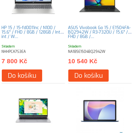
HP 15 / 15-fd0011nc / N100 /
ASUS Vivobook Go 15 / E1504FA-
15,6" / FHD / 8GB / 128GB / Intel
BQ2942W / R3-7320U / 15,6" /
int / W…
FHD / 8GB /…
Skladem
Skladem
NHHPCA7S3EA
NA185E1504BQ2942W
7 800 Kč
10 540 Kč
Do košíku
Do košíku