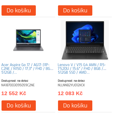
Do košíku
Do košíku
Acer Aspire Go 17 / AG17-31P-
Lenovo V / V15 G4 AMN / R5-
C2NE / N150 / 17,3" / FHD / 8GB /
7520U / 15,6" / FHD / 8GB /
512GB /…
512GB SSD / AMD…
Dostupnost: na dotaz
Dostupnost: na dotaz
NA187003095059C2NE
NLLNN82YU012KCK
12 552 Kč
12 083 Kč
Do košíku
Do košíku