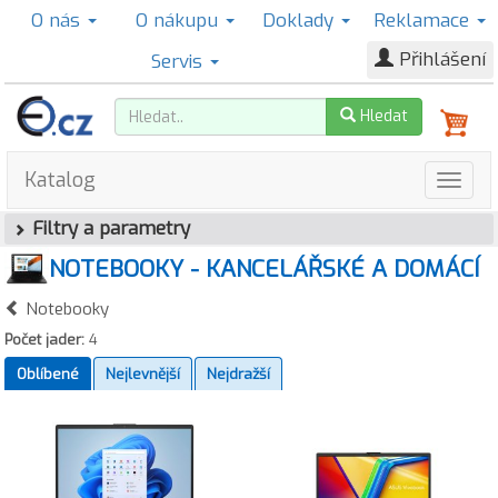
O nás
O nákupu
Doklady
Reklamace
Přihlášení
Servis
Hledat
Katalog
Filtry a parametry
NOTEBOOKY - KANCELÁŘSKÉ A DOMÁCÍ
Notebooky
Počet jader:
4
Oblíbené
Nejlevnější
Nejdražší