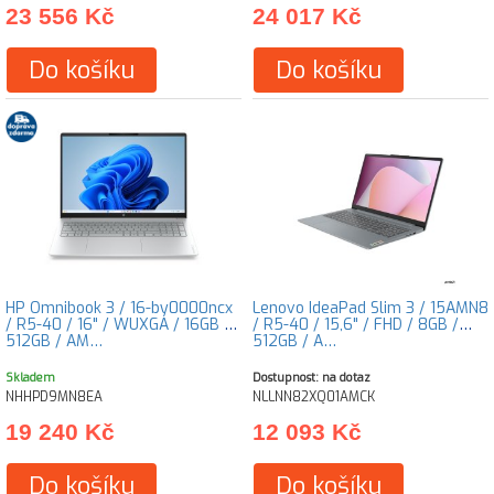
23 556 Kč
24 017 Kč
Do košíku
Do košíku
HP Omnibook 3 / 16-by0000ncx
Lenovo IdeaPad Slim 3 / 15AMN8
/ R5-40 / 16" / WUXGA / 16GB /
/ R5-40 / 15,6" / FHD / 8GB /
512GB / AM…
512GB / A…
Skladem
Dostupnost: na dotaz
NHHPD9MN8EA
NLLNN82XQ01AMCK
19 240 Kč
12 093 Kč
Do košíku
Do košíku