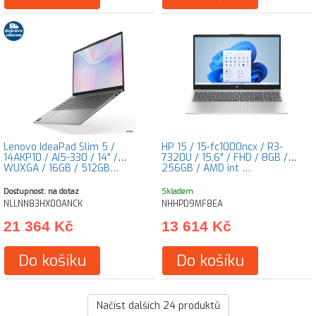
Lenovo IdeaPad Slim 5 /
HP 15 / 15-fc1000ncx / R3-
14AKP10 / AI5-330 / 14" /
7320U / 15,6" / FHD / 8GB /
WUXGA / 16GB / 512GB…
256GB / AMD int …
Dostupnost: na dotaz
Skladem
NLLNN83HX00ANCK
NHHPD9MF8EA
21 364 Kč
13 614 Kč
Do košíku
Do košíku
Načíst dalších
24
produktů