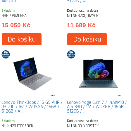
AMD int …
512GB / A…
Skladem
Dostupnost: na dotaz
NHHPD9ML6EA
NLLNN82XQ01AYCK
15 050 Kč
11 689 Kč
Do košíku
Do košíku
Lenovo ThinkBook / 16 G9 AHP /
Lenovo Yoga Slim 7 / 14AKP10 /
R3-210 / 16" / WUXGA / 16GB /
AI5-330 / 14" / WUXGA / 16GB /
512GB / A…
512GB / …
Skladem
Dostupnost: na dotaz
NLLNN21UT0058CK
NLLNN83JY009TCK