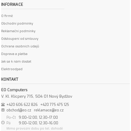
INFORMACE
O firmě
Obchodní podmínky
Reklamační podmínky
Odstoupení od smlouvy
Ochrana osobních údajů
Doprava a platba
Jak se k nám dostat
Elektroodpad
KONTAKT
EO Computers
V. Kl. Klicpery 715, 504 01 Nový Bydžov
+420 606 622 826
+420 775 475 125
obchod@eo.cz
reklamace@eo.cz
Po–Čt
9:00–12:00, 12:30–17:00
Pá
9:00–12:00, 12:30–16:00
Mimo provozní dobu po tel. dohodě