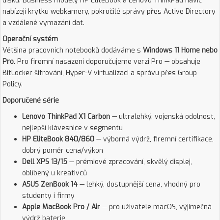
disku. Business modely HP EliteBook a Lenovo ThinkPad navíc
nabízejí krytku webkamery, pokročilé správy přes Active Directory
a vzdálené vymazání dat.
Operační systém
Většina pracovních notebooků dodáváme s
Windows 11 Home nebo
Pro
. Pro firemní nasazení doporučujeme verzi Pro — obsahuje
BitLocker šifrování, Hyper-V virtualizaci a správu přes Group
Policy.
Doporučené série
Lenovo ThinkPad X1 Carbon
— ultralehký, vojenská odolnost,
nejlepší klávesnice v segmentu
HP EliteBook 840/860
— výborná výdrž, firemní certifikace,
dobrý poměr cena/výkon
Dell XPS 13/15
— prémiové zpracování, skvělý displej,
oblíbený u kreativců
ASUS ZenBook 14
— lehký, dostupnější cena, vhodný pro
studenty i firmy
Apple MacBook Pro / Air
— pro uživatele macOS, výjimečná
výdrž baterie