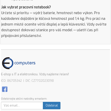
Jak vybrat pracovní notebook?
Určete si prioritu — výdrž baterie, hmotnost nebo výkon. Pro
každodenní dojíždění je klíčová hmotnost pod 1,4 kg. Pro práci na
jednom místě oceníte větší displej a lepší klávesnici. Vždy ověřte
dostupnost dokovací stanice pro váš model — ušetří čas při
připojování příslušenství.
E-shop s IT a elektronikou. Vždy najdeme řešení!
IČO: 86705342 | DIČ: CZ7702023098
Odebírejte akční nabídky emailem:
Odebírat