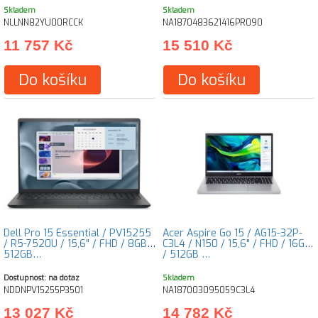
Skladem
Skladem
NLLNN82YU00RCCK
NA1870483621416PR090
11 757 Kč
15 510 Kč
Do košíku
Do košíku
Dell Pro 15 Essential / PV15255
Acer Aspire Go 15 / AG15-32P-
/ R5-7520U / 15,6" / FHD / 8GB /
C3L4 / N150 / 15,6" / FHD / 16GB
512GB…
/ 512GB …
Dostupnost: na dotaz
Skladem
NDDNPV15255P3501
NA187003095059C3L4
13 027 Kč
14 782 Kč