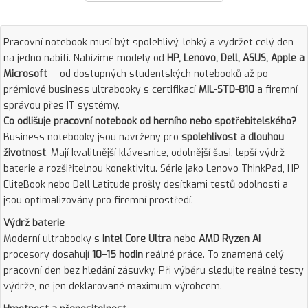
Pracovní notebook musí být spolehlivý, lehký a vydržet celý den
na jedno nabití. Nabízíme modely od
HP, Lenovo, Dell, ASUS, Apple a
Microsoft
— od dostupných studentských notebooků až po
prémiové business ultrabooky s certifikací
MIL-STD-810
a firemní
správou přes IT systémy.
Co odlišuje pracovní notebook od herního nebo spotřebitelského?
Business notebooky jsou navrženy pro
spolehlivost a dlouhou
životnost
. Mají kvalitnější klávesnice, odolnější šasi, lepší výdrž
baterie a rozšiřitelnou konektivitu. Série jako Lenovo ThinkPad, HP
EliteBook nebo Dell Latitude prošly desítkami testů odolnosti a
jsou optimalizovány pro firemní prostředí.
Výdrž baterie
Moderní ultrabooky s
Intel Core Ultra
nebo
AMD Ryzen AI
procesory dosahují
10–15 hodin
reálné práce. To znamená celý
pracovní den bez hledání zásuvky. Při výběru sledujte reálné testy
výdrže, ne jen deklarované maximum výrobcem.