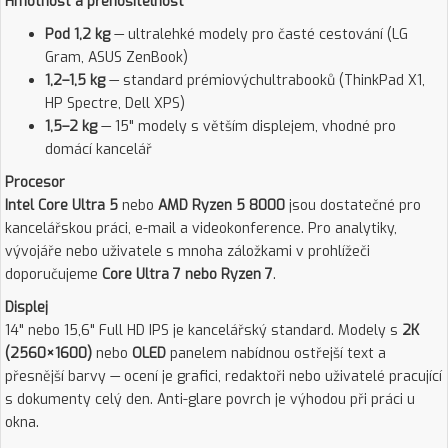
Hmotnost a přenositelnost
Pod 1,2 kg
— ultralehké modely pro časté cestování (LG
Gram, ASUS ZenBook)
1,2–1,5 kg
— standard prémiovýchultrabooků (ThinkPad X1,
HP Spectre, Dell XPS)
1,5–2 kg
— 15" modely s větším displejem, vhodné pro
domácí kancelář
Procesor
Intel Core Ultra 5
nebo
AMD Ryzen 5 8000
jsou dostatečné pro
kancelářskou práci, e-mail a videokonference. Pro analytiky,
vývojáře nebo uživatele s mnoha záložkami v prohlížeči
doporučujeme
Core Ultra 7 nebo Ryzen 7
.
Displej
14" nebo 15,6" Full HD IPS je kancelářský standard. Modely s
2K
(2560×1600)
nebo
OLED
panelem nabídnou ostřejší text a
přesnější barvy — ocení je grafici, redaktoři nebo uživatelé pracující
s dokumenty celý den. Anti-glare povrch je výhodou při práci u
okna.