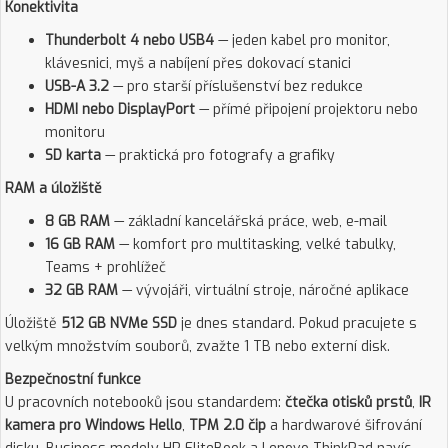
Konektivita
Thunderbolt 4 nebo USB4
— jeden kabel pro monitor,
klávesnici, myš a nabíjení přes dokovací stanici
USB-A 3.2
— pro starší příslušenství bez redukce
HDMI nebo DisplayPort
— přímé připojení projektoru nebo
monitoru
SD karta
— praktická pro fotografy a grafiky
RAM a úložiště
8 GB RAM
— základní kancelářská práce, web, e-mail
16 GB RAM
— komfort pro multitasking, velké tabulky,
Teams + prohlížeč
32 GB RAM
— vývojáři, virtuální stroje, náročné aplikace
Úložiště
512 GB NVMe SSD
je dnes standard. Pokud pracujete s
velkým množstvím souborů, zvažte 1 TB nebo externí disk.
Bezpečnostní funkce
U pracovních notebooků jsou standardem:
čtečka otisků prstů
,
IR
kamera pro Windows Hello
,
TPM 2.0 čip
a hardwarové šifrování