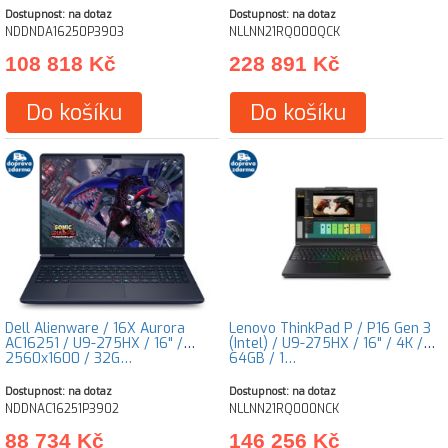
Dostupnost: na dotaz
Dostupnost: na dotaz
NDDNDA16250P3903
NLLNN21RQ000QCK
108 818 Kč
228 891 Kč
Do košíku
Do košíku
Dell Alienware / 16X Aurora
Lenovo ThinkPad P / P16 Gen 3
AC16251 / U9-275HX / 16" /
(Intel) / U9-275HX / 16" / 4K /
2560x1600 / 32G…
64GB / 1…
Dostupnost: na dotaz
Dostupnost: na dotaz
NDDNAC16251P3902
NLLNN21RQ000NCK
88 734 Kč
146 256 Kč