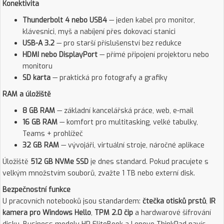
Konektivita
Thunderbolt 4 nebo USB4
— jeden kabel pro monitor,
klávesnici, myš a nabíjení přes dokovací stanici
USB-A 3.2
— pro starší příslušenství bez redukce
HDMI nebo DisplayPort
— přímé připojení projektoru nebo
monitoru
SD karta
— praktická pro fotografy a grafiky
RAM a úložiště
8 GB RAM
— základní kancelářská práce, web, e-mail
16 GB RAM
— komfort pro multitasking, velké tabulky,
Teams + prohlížeč
32 GB RAM
— vývojáři, virtuální stroje, náročné aplikace
Úložiště
512 GB NVMe SSD
je dnes standard. Pokud pracujete s
velkým množstvím souborů, zvažte 1 TB nebo externí disk.
Bezpečnostní funkce
U pracovních notebooků jsou standardem:
čtečka otisků prstů
,
IR
kamera pro Windows Hello
,
TPM 2.0 čip
a hardwarové šifrování