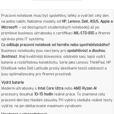
Pracovní notebook musí být spolehlivý, lehký a vydržet celý den
na jedno nabití. Nabízíme modely od
HP, Lenovo, Dell, ASUS, Apple a
Microsoft
— od dostupných studentských notebooků až po
prémiové business ultrabooky s certifikací
MIL-STD-810
a firemní
správou přes IT systémy.
Co odlišuje pracovní notebook od herního nebo spotřebitelského?
Business notebooky jsou navrženy pro
spolehlivost a dlouhou
životnost
. Mají kvalitnější klávesnice, odolnější šasi, lepší výdrž
baterie a rozšiřitelnou konektivitu. Série jako Lenovo ThinkPad, HP
EliteBook nebo Dell Latitude prošly desítkami testů odolnosti a
jsou optimalizovány pro firemní prostředí.
Výdrž baterie
Moderní ultrabooky s
Intel Core Ultra
nebo
AMD Ryzen AI
procesory dosahují
10–15 hodin
reálné práce. To znamená celý
pracovní den bez hledání zásuvky. Při výběru sledujte reálné testy
výdrže, ne jen deklarované maximum výrobcem.