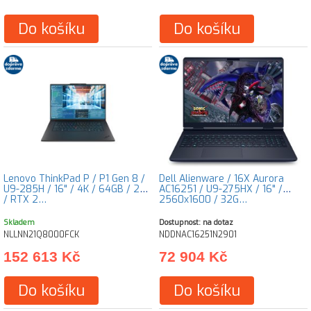
Do košíku
Do košíku
Lenovo ThinkPad P / P1 Gen 8 /
Dell Alienware / 16X Aurora
U9-285H / 16" / 4K / 64GB / 2TB
AC16251 / U9-275HX / 16" /
/ RTX 2…
2560x1600 / 32G…
Skladem
Dostupnost: na dotaz
NLLNN21Q8000FCK
NDDNAC16251N2901
152 613 Kč
72 904 Kč
Do košíku
Do košíku