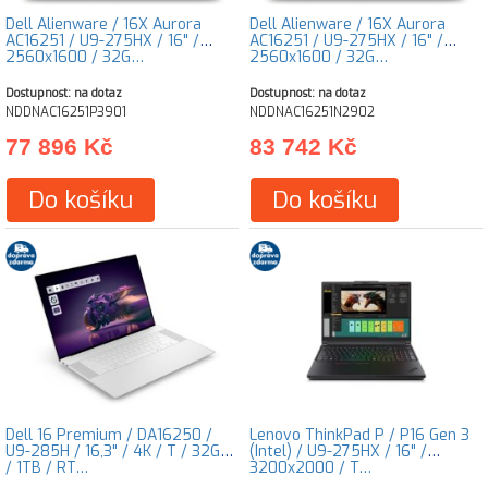
Dell Alienware / 16X Aurora
Dell Alienware / 16X Aurora
AC16251 / U9-275HX / 16" /
AC16251 / U9-275HX / 16" /
2560x1600 / 32G…
2560x1600 / 32G…
Dostupnost: na dotaz
Dostupnost: na dotaz
NDDNAC16251P3901
NDDNAC16251N2902
77 896 Kč
83 742 Kč
Do košíku
Do košíku
Dell 16 Premium / DA16250 /
Lenovo ThinkPad P / P16 Gen 3
U9-285H / 16,3" / 4K / T / 32GB
(Intel) / U9-275HX / 16" /
/ 1TB / RT…
3200x2000 / T…