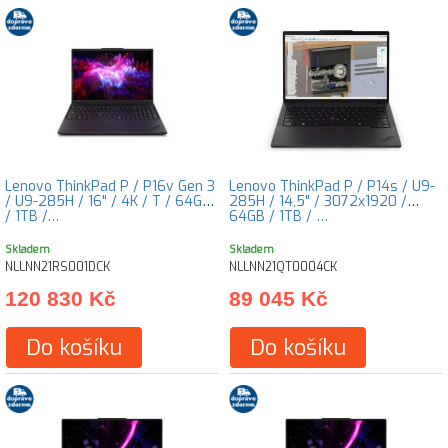
Lenovo ThinkPad P / P16v Gen 3
Lenovo ThinkPad P / P14s / U9-
/ U9-285H / 16" / 4K / T / 64GB
285H / 14,5" / 3072x1920 /
/ 1TB /…
64GB / 1TB / …
Skladem
Skladem
NLLNN21RS001DCK
NLLNN21QT0004CK
120 830 Kč
89 045 Kč
Do košíku
Do košíku