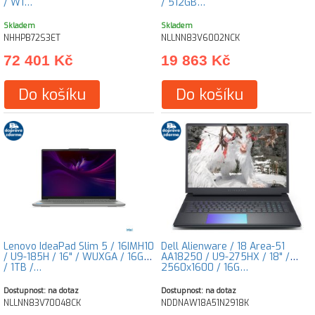
/ W1…
/ 512GB…
Skladem
Skladem
NHHPB72S3ET
NLLNN83V6002NCK
72 401 Kč
19 863 Kč
Do košíku
Do košíku
Lenovo IdeaPad Slim 5 / 16IMH10
Dell Alienware / 18 Area-51
/ U9-185H / 16" / WUXGA / 16GB
AA18250 / U9-275HX / 18" /
/ 1TB /…
2560x1600 / 16G…
Dostupnost: na dotaz
Dostupnost: na dotaz
NLLNN83V70048CK
NDDNAW18A51N2918K