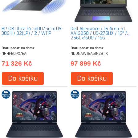
HP OB Ultra 14-kd0075ncx U9-
Dell Alienware / 16 Area-51
386H / 32(LP) / 2 / W11P
AA16250 / U9-275HX / 16" /
2560x1600 / 16G…
Dostupnost: na dotaz
Dostupnost: na dotaz
NHHPE0PX7EA
NDDNAW16A51N2911K
71 326 Kč
97 899 Kč
Do košíku
Do košíku