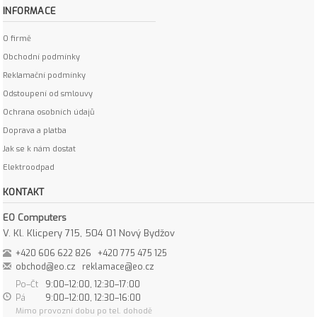
INFORMACE
O firmě
Obchodní podmínky
Reklamační podmínky
Odstoupení od smlouvy
Ochrana osobních údajů
Doprava a platba
Jak se k nám dostat
Elektroodpad
KONTAKT
EO Computers
V. Kl. Klicpery 715, 504 01 Nový Bydžov
+420 606 622 826
+420 775 475 125
obchod@eo.cz
reklamace@eo.cz
Po–Čt
9:00–12:00, 12:30–17:00
Pá
9:00–12:00, 12:30–16:00
Mimo provozní dobu po tel. dohodě