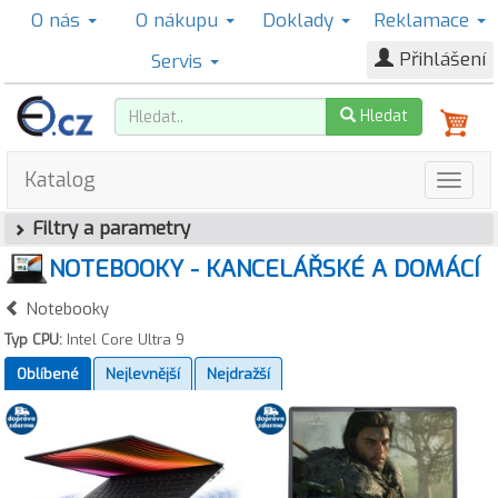
O nás
O nákupu
Doklady
Reklamace
Přihlášení
Servis
Hledat
Katalog
Filtry a parametry
NOTEBOOKY - KANCELÁŘSKÉ A DOMÁCÍ
Notebooky
Typ CPU:
Intel Core Ultra 9
Oblíbené
Nejlevnější
Nejdražší