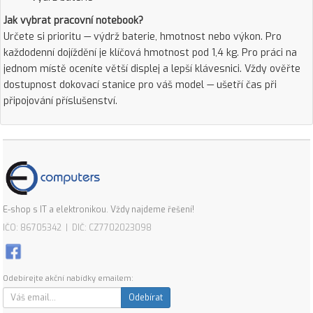
Jak vybrat pracovní notebook?
Určete si prioritu — výdrž baterie, hmotnost nebo výkon. Pro
každodenní dojíždění je klíčová hmotnost pod 1,4 kg. Pro práci na
jednom místě oceníte větší displej a lepší klávesnici. Vždy ověřte
dostupnost dokovací stanice pro váš model — ušetří čas při
připojování příslušenství.
E-shop s IT a elektronikou. Vždy najdeme řešení!
IČO: 86705342 | DIČ: CZ7702023098
Odebírejte akční nabídky emailem:
Odebírat