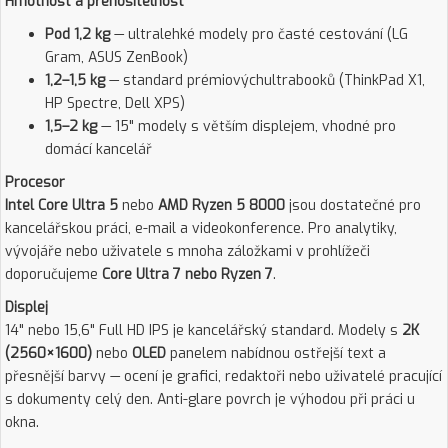
Hmotnost a přenositelnost
Pod 1,2 kg
— ultralehké modely pro časté cestování (LG
Gram, ASUS ZenBook)
1,2–1,5 kg
— standard prémiovýchultrabooků (ThinkPad X1,
HP Spectre, Dell XPS)
1,5–2 kg
— 15" modely s větším displejem, vhodné pro
domácí kancelář
Procesor
Intel Core Ultra 5
nebo
AMD Ryzen 5 8000
jsou dostatečné pro
kancelářskou práci, e-mail a videokonference. Pro analytiky,
vývojáře nebo uživatele s mnoha záložkami v prohlížeči
doporučujeme
Core Ultra 7 nebo Ryzen 7
.
Displej
14" nebo 15,6" Full HD IPS je kancelářský standard. Modely s
2K
(2560×1600)
nebo
OLED
panelem nabídnou ostřejší text a
přesnější barvy — ocení je grafici, redaktoři nebo uživatelé pracující
s dokumenty celý den. Anti-glare povrch je výhodou při práci u
okna.