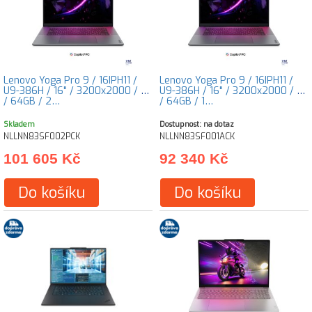
Lenovo Yoga Pro 9 / 16IPH11 /
Lenovo Yoga Pro 9 / 16IPH11 /
U9-386H / 16" / 3200x2000 / T
U9-386H / 16" / 3200x2000 / T
/ 64GB / 2…
/ 64GB / 1…
Skladem
Dostupnost: na dotaz
NLLNN83SF002PCK
NLLNN83SF001ACK
101 605 Kč
92 340 Kč
Do košíku
Do košíku