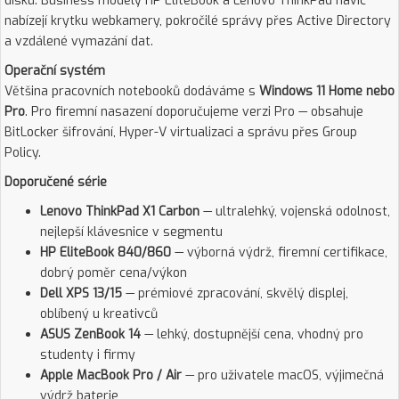
disku. Business modely HP EliteBook a Lenovo ThinkPad navíc
nabízejí krytku webkamery, pokročilé správy přes Active Directory
a vzdálené vymazání dat.
Operační systém
Většina pracovních notebooků dodáváme s
Windows 11 Home nebo
Pro
. Pro firemní nasazení doporučujeme verzi Pro — obsahuje
BitLocker šifrování, Hyper-V virtualizaci a správu přes Group
Policy.
Doporučené série
Lenovo ThinkPad X1 Carbon
— ultralehký, vojenská odolnost,
nejlepší klávesnice v segmentu
HP EliteBook 840/860
— výborná výdrž, firemní certifikace,
dobrý poměr cena/výkon
Dell XPS 13/15
— prémiové zpracování, skvělý displej,
oblíbený u kreativců
ASUS ZenBook 14
— lehký, dostupnější cena, vhodný pro
studenty i firmy
Apple MacBook Pro / Air
— pro uživatele macOS, výjimečná
výdrž baterie