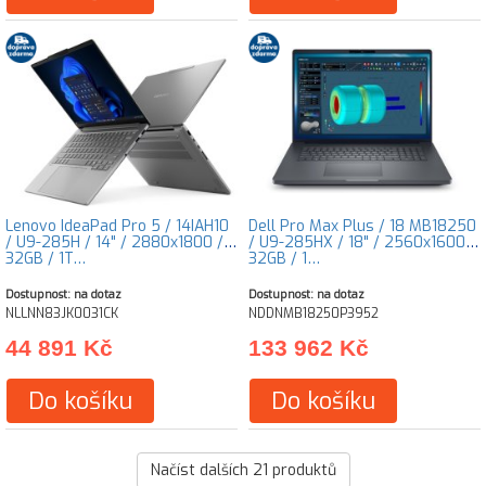
Lenovo IdeaPad Pro 5 / 14IAH10
Dell Pro Max Plus / 18 MB18250
/ U9-285H / 14" / 2880x1800 /
/ U9-285HX / 18" / 2560x1600 /
32GB / 1T…
32GB / 1…
Dostupnost: na dotaz
Dostupnost: na dotaz
NLLNN83JK0031CK
NDDNMB18250P3952
44 891 Kč
133 962 Kč
Do košíku
Do košíku
Načíst dalších
21
produktů