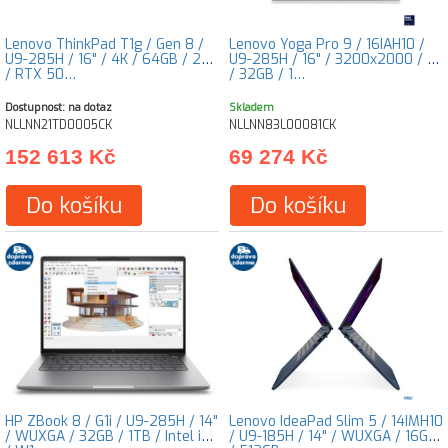
Lenovo ThinkPad T1g / Gen 8 /
Lenovo Yoga Pro 9 / 16IAH10 /
U9-285H / 16" / 4K / 64GB / 2TB
U9-285H / 16" / 3200x2000 / T
/ RTX 50…
/ 32GB / 1…
Dostupnost: na dotaz
Skladem
NLLNN21TD0005CK
NLLNN83L00081CK
152 613 Kč
69 274 Kč
Do košíku
Do košíku
HP ZBook 8 / G1i / U9-285H / 14"
Lenovo IdeaPad Slim 5 / 14IMH10
/ WUXGA / 32GB / 1TB / Intel int
/ U9-185H / 14" / WUXGA / 16GB