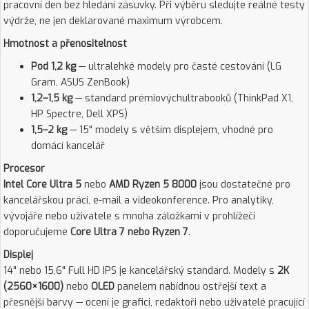
pracovní den bez hledání zásuvky. Při výběru sledujte reálné testy
výdrže, ne jen deklarované maximum výrobcem.
Hmotnost a přenositelnost
Pod 1,2 kg
— ultralehké modely pro časté cestování (LG
Gram, ASUS ZenBook)
1,2–1,5 kg
— standard prémiovýchultrabooků (ThinkPad X1,
HP Spectre, Dell XPS)
1,5–2 kg
— 15" modely s větším displejem, vhodné pro
domácí kancelář
Procesor
Intel Core Ultra 5
nebo
AMD Ryzen 5 8000
jsou dostatečné pro
kancelářskou práci, e-mail a videokonference. Pro analytiky,
vývojáře nebo uživatele s mnoha záložkami v prohlížeči
doporučujeme
Core Ultra 7 nebo Ryzen 7
.
Displej
14" nebo 15,6" Full HD IPS je kancelářský standard. Modely s
2K
(2560×1600)
nebo
OLED
panelem nabídnou ostřejší text a
přesnější barvy — ocení je grafici, redaktoři nebo uživatelé pracující