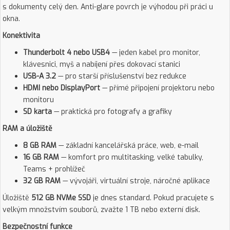
s dokumenty celý den. Anti-glare povrch je výhodou při práci u
okna.
Konektivita
Thunderbolt 4 nebo USB4
— jeden kabel pro monitor,
klávesnici, myš a nabíjení přes dokovací stanici
USB-A 3.2
— pro starší příslušenství bez redukce
HDMI nebo DisplayPort
— přímé připojení projektoru nebo
monitoru
SD karta
— praktická pro fotografy a grafiky
RAM a úložiště
8 GB RAM
— základní kancelářská práce, web, e-mail
16 GB RAM
— komfort pro multitasking, velké tabulky,
Teams + prohlížeč
32 GB RAM
— vývojáři, virtuální stroje, náročné aplikace
Úložiště
512 GB NVMe SSD
je dnes standard. Pokud pracujete s
velkým množstvím souborů, zvažte 1 TB nebo externí disk.
Bezpečnostní funkce