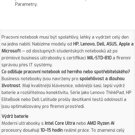
Parametry.
Pracovní notebook musí být spolehlivý, lehký a vydržet celý den
na jedno nabití. Nabízíme modely od
HP, Lenovo, Dell, ASUS, Apple a
Microsoft
— od dostupných studentských notebooků až po
prémiové business ultrabooky s certifikací
MIL-STD-810
a firemní
správou přes IT systémy.
Co odlišuje pracovní notebook od herního nebo spotřebitelského?
Business notebooky jsou navrženy pro
spolehlivost a dlouhou
životnost
. Mají kvalitnější klávesnice, odolnější šasi, lepší výdrž
baterie a rozšiřitelnou konektivitu. Série jako Lenovo ThinkPad, HP
EliteBook nebo Dell Latitude prošly desítkami testů odolnosti a
jsou optimalizovány pro firemní prostředí.
Výdrž baterie
Moderní ultrabooky s
Intel Core Ultra
nebo
AMD Ryzen AI
procesory dosahují
10–15 hodin
reálné práce. To znamená celý