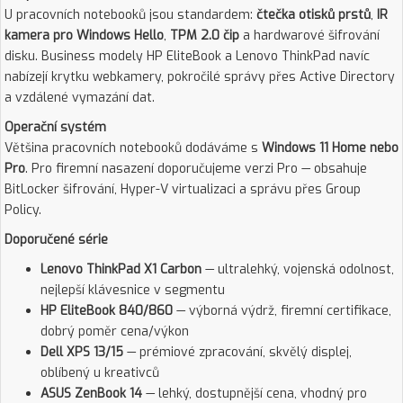
U pracovních notebooků jsou standardem:
čtečka otisků prstů
,
IR
kamera pro Windows Hello
,
TPM 2.0 čip
a hardwarové šifrování
disku. Business modely HP EliteBook a Lenovo ThinkPad navíc
nabízejí krytku webkamery, pokročilé správy přes Active Directory
a vzdálené vymazání dat.
Operační systém
Většina pracovních notebooků dodáváme s
Windows 11 Home nebo
Pro
. Pro firemní nasazení doporučujeme verzi Pro — obsahuje
BitLocker šifrování, Hyper-V virtualizaci a správu přes Group
Policy.
Doporučené série
Lenovo ThinkPad X1 Carbon
— ultralehký, vojenská odolnost,
nejlepší klávesnice v segmentu
HP EliteBook 840/860
— výborná výdrž, firemní certifikace,
dobrý poměr cena/výkon
Dell XPS 13/15
— prémiové zpracování, skvělý displej,
oblíbený u kreativců
ASUS ZenBook 14
— lehký, dostupnější cena, vhodný pro