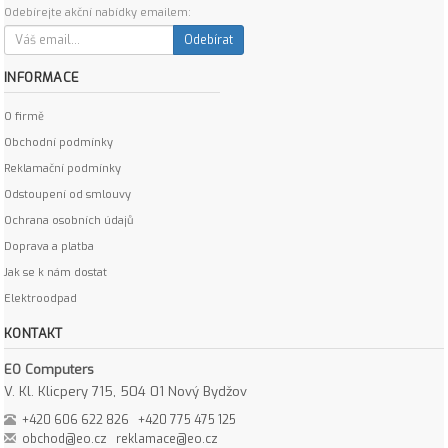
Odebírejte akční nabídky emailem:
Odebírat
INFORMACE
O firmě
Obchodní podmínky
Reklamační podmínky
Odstoupení od smlouvy
Ochrana osobních údajů
Doprava a platba
Jak se k nám dostat
Elektroodpad
KONTAKT
EO Computers
V. Kl. Klicpery 715, 504 01 Nový Bydžov
+420 606 622 826
+420 775 475 125
obchod@eo.cz
reklamace@eo.cz