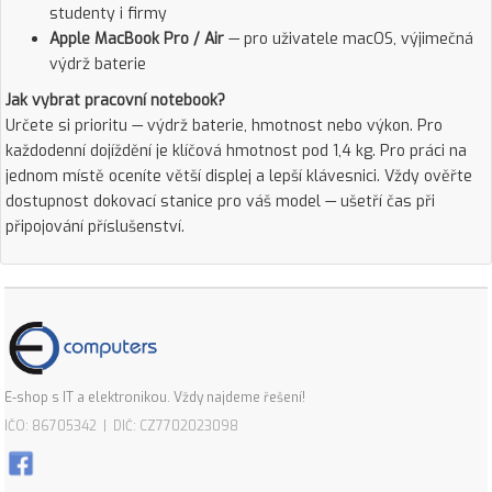
studenty i firmy
Apple MacBook Pro / Air
— pro uživatele macOS, výjimečná
výdrž baterie
Jak vybrat pracovní notebook?
Určete si prioritu — výdrž baterie, hmotnost nebo výkon. Pro
každodenní dojíždění je klíčová hmotnost pod 1,4 kg. Pro práci na
jednom místě oceníte větší displej a lepší klávesnici. Vždy ověřte
dostupnost dokovací stanice pro váš model — ušetří čas při
připojování příslušenství.
E-shop s IT a elektronikou. Vždy najdeme řešení!
IČO: 86705342 | DIČ: CZ7702023098