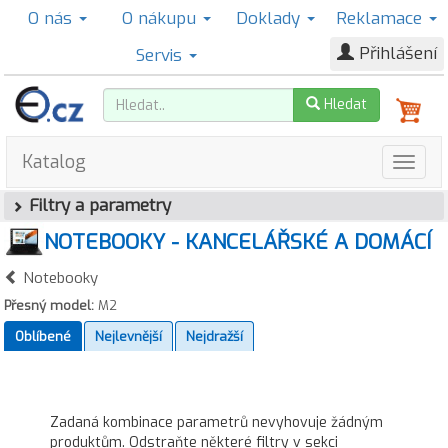
O nás
O nákupu
Doklady
Reklamace
Přihlášení
Servis
Hledat
Katalog
Filtry a parametry
NOTEBOOKY - KANCELÁŘSKÉ A DOMÁCÍ
Notebooky
Přesný model:
M2
Oblíbené
Nejlevnější
Nejdražší
Zadaná kombinace parametrů nevyhovuje žádným
produktům. Odstraňte některé filtry v sekci