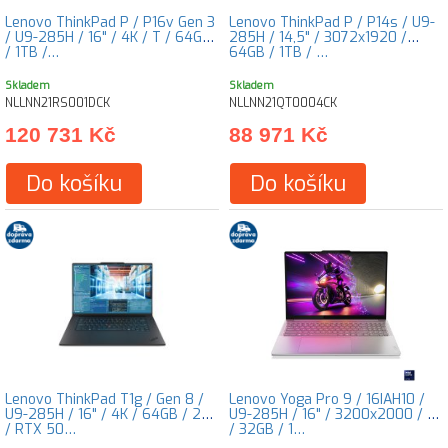
Lenovo ThinkPad P / P16v Gen 3
Lenovo ThinkPad P / P14s / U9-
/ U9-285H / 16" / 4K / T / 64GB
285H / 14,5" / 3072x1920 /
/ 1TB /…
64GB / 1TB / …
Skladem
Skladem
NLLNN21RS001DCK
NLLNN21QT0004CK
120 731 Kč
88 971 Kč
Do košíku
Do košíku
Lenovo ThinkPad T1g / Gen 8 /
Lenovo Yoga Pro 9 / 16IAH10 /
U9-285H / 16" / 4K / 64GB / 2TB
U9-285H / 16" / 3200x2000 / T
/ RTX 50…
/ 32GB / 1…