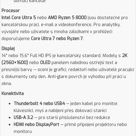
domácí kancelář
Procesor
Intel Core Ultra 5
nebo
AMD Ryzen 5 8000
jsou dostatečné pro
kancelářskou práci, e-mail a videokonference. Pro analytiky,
vývojáře nebo uživatele s mnoha záložkami v prohlížeči
doporučujeme
Core Ultra 7 nebo Ryzen 7
.
Displej
14" nebo 15,6" Full HD IPS je kancelářský standard. Modely s
2K
(2560×1600)
nebo
OLED
panelem nabídnou ostřejší text a
přesnější barvy — ocení je grafici, redaktoři nebo uživatelé pracující
s dokumenty celý den. Anti-glare povrch je výhodou při práci u
okna.
Konektivita
Thunderbolt 4 nebo USB4
— jeden kabel pro monitor,
klávesnici, myš a nabíjení přes dokovací stanici
USB-A 3.2
— pro starší příslušenství bez redukce
HDMI nebo DisplayPort
— přímé připojení projektoru nebo
monitoru