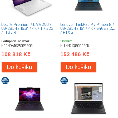
Dell 16 Premium / DA16250 /
Lenovo ThinkPad P / P1 Gen 8 /
U9-285H / 16,3" / 4K / T / 32GB
U9-285H / 16" / 4K / 64GB / 2TB
/ 1TB / RT…
/ RTX 2…
Dostupnost: na dotaz
Skladem
NDDNDA16250P3903
NLLNN21Q8000FCK
108 818 Kč
152 486 Kč
Do košíku
Do košíku