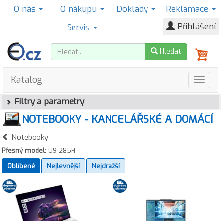
O nás
O nákupu
Doklady
Reklamace
Přihlášení
Servis
Hledat
Katalog
Filtry a parametry
NOTEBOOKY - KANCELÁŘSKÉ A DOMÁCÍ
Notebooky
Přesný model:
U9-285H
Oblíbené
Nejlevnější
Nejdražší