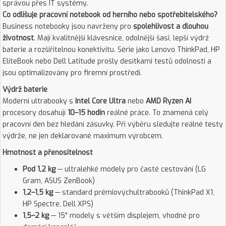
správou přes IT systémy.
Co odlišuje pracovní notebook od herního nebo spotřebitelského?
Business notebooky jsou navrženy pro
spolehlivost a dlouhou
životnost
. Mají kvalitnější klávesnice, odolnější šasi, lepší výdrž
baterie a rozšiřitelnou konektivitu. Série jako Lenovo ThinkPad, HP
EliteBook nebo Dell Latitude prošly desítkami testů odolnosti a
jsou optimalizovány pro firemní prostředí.
Výdrž baterie
Moderní ultrabooky s
Intel Core Ultra
nebo
AMD Ryzen AI
procesory dosahují
10–15 hodin
reálné práce. To znamená celý
pracovní den bez hledání zásuvky. Při výběru sledujte reálné testy
výdrže, ne jen deklarované maximum výrobcem.
Hmotnost a přenositelnost
Pod 1,2 kg
— ultralehké modely pro časté cestování (LG
Gram, ASUS ZenBook)
1,2–1,5 kg
— standard prémiovýchultrabooků (ThinkPad X1,
HP Spectre, Dell XPS)
1,5–2 kg
— 15" modely s větším displejem, vhodné pro