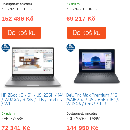
Dostupnost: na dotaz
Skladem
NLLNN21TD0005CK
NLLNN83L00081CK
152 486 Kč
69 217 Kč
Do košíku
Do košíku
HP ZBook 8 / G1i / U9-285H / 14"
Dell Pro Max Premium / 16
/ WUXGA / 32GB / 1TB / Intel int
MA16250 / U9-285H / 16" /
/ W1…
WUXGA / 64GB / 1TB…
Skladem
Dostupnost: na dotaz
NHHPB72S3ET
NDDNMA16250P3951
72 341 Kč
144 950 Kč