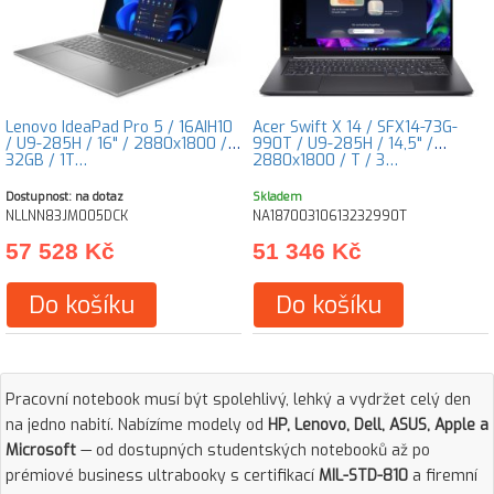
Lenovo IdeaPad Pro 5 / 16AIH10
Acer Swift X 14 / SFX14-73G-
/ U9-285H / 16" / 2880x1800 /
990T / U9-285H / 14,5" /
32GB / 1T…
2880x1800 / T / 3…
Dostupnost: na dotaz
Skladem
NLLNN83JM005DCK
NA18700310613232990T
57 528 Kč
51 346 Kč
Do košíku
Do košíku
Pracovní notebook musí být spolehlivý, lehký a vydržet celý den
na jedno nabití. Nabízíme modely od
HP, Lenovo, Dell, ASUS, Apple a
Microsoft
— od dostupných studentských notebooků až po
prémiové business ultrabooky s certifikací
MIL-STD-810
a firemní