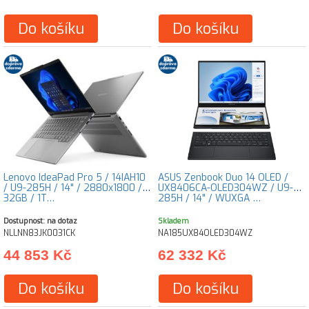
Do košíku
Do košíku
Lenovo IdeaPad Pro 5 / 14IAH10
ASUS Zenbook Duo 14 OLED /
/ U9-285H / 14" / 2880x1800 /
UX8406CA-OLED304WZ / U9-
32GB / 1T…
285H / 14" / WUXGA …
Dostupnost: na dotaz
Skladem
NLLNN83JK0031CK
NA185UX84OLED304WZ
44 853 Kč
62 332 Kč
Do košíku
Do košíku