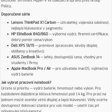
BitLocker šifrování, Hyper-V virtualizaci a správu přes Group
Policy.
Doporučené série
Lenovo ThinkPad X1 Carbon
— ultralehký, vojenská odolnost,
nejlepší klávesnice v segmentu
HP EliteBook 840/860
— výborná výdrž, firemní certifikace,
dobrý poměr cena/výkon
Dell XPS 13/15
— prémiové zpracování, skvělý displej,
oblíbený u kreativců
ASUS ZenBook 14
— lehký, dostupnější cena, vhodný pro
studenty i firmy
Apple MacBook Pro / Air
— pro uživatele macOS, výjimečná
výdrž baterie
Jak vybrat pracovní notebook?
Určete si prioritu — výdrž baterie, hmotnost nebo výkon. Pro
každodenní dojíždění je klíčová hmotnost pod 1,4 kg. Pro práci na
jednom místě oceníte větší displej a lepší klávesnici. Vždy ověřte
dostupnost dokovací stanice pro váš model — ušetří čas při
připojování příslušenství.