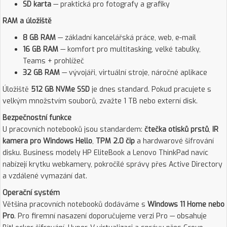
SD karta
— praktická pro fotografy a grafiky
RAM a úložiště
8 GB RAM
— základní kancelářská práce, web, e-mail
16 GB RAM
— komfort pro multitasking, velké tabulky,
Teams + prohlížeč
32 GB RAM
— vývojáři, virtuální stroje, náročné aplikace
Úložiště
512 GB NVMe SSD
je dnes standard. Pokud pracujete s
velkým množstvím souborů, zvažte 1 TB nebo externí disk.
Bezpečnostní funkce
U pracovních notebooků jsou standardem:
čtečka otisků prstů
,
IR
kamera pro Windows Hello
,
TPM 2.0 čip
a hardwarové šifrování
disku. Business modely HP EliteBook a Lenovo ThinkPad navíc
nabízejí krytku webkamery, pokročilé správy přes Active Directory
a vzdálené vymazání dat.
Operační systém
Většina pracovních notebooků dodáváme s
Windows 11 Home nebo
Pro
. Pro firemní nasazení doporučujeme verzi Pro — obsahuje