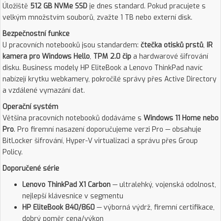
Úložiště
512 GB NVMe SSD
je dnes standard. Pokud pracujete s
velkým množstvím souborů, zvažte 1 TB nebo externí disk.
Bezpečnostní funkce
U pracovních notebooků jsou standardem:
čtečka otisků prstů
,
IR
kamera pro Windows Hello
,
TPM 2.0 čip
a hardwarové šifrování
disku. Business modely HP EliteBook a Lenovo ThinkPad navíc
nabízejí krytku webkamery, pokročilé správy přes Active Directory
a vzdálené vymazání dat.
Operační systém
Většina pracovních notebooků dodáváme s
Windows 11 Home nebo
Pro
. Pro firemní nasazení doporučujeme verzi Pro — obsahuje
BitLocker šifrování, Hyper-V virtualizaci a správu přes Group
Policy.
Doporučené série
Lenovo ThinkPad X1 Carbon
— ultralehký, vojenská odolnost,
nejlepší klávesnice v segmentu
HP EliteBook 840/860
— výborná výdrž, firemní certifikace,
dobrý poměr cena/výkon