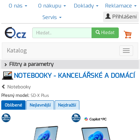
O nás
O nákupu
Doklady
Reklamace
Přihlášení
Servis
Hledat
Katalog
Filtry a parametry
NOTEBOOKY - KANCELÁŘSKÉ A DOMÁCÍ
Notebooky
Přesný model:
SD-X Plus
Oblíbené
Nejlevnější
Nejdražší