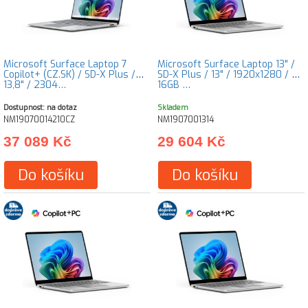
Microsoft Surface Laptop 7
Microsoft Surface Laptop 13" /
Copilot+ (CZ.SK) / SD-X Plus /
SD-X Plus / 13" / 1920x1280 / T /
13,8" / 2304…
16GB …
Dostupnost: na dotaz
Skladem
NM19070014210CZ
NM1907001314
37 089 Kč
29 604 Kč
Do košíku
Do košíku