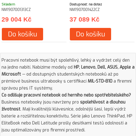
Skladem
Dostupnost: na dotaz
NM1907001313CZ
NM1907001422CZ
29 004 Kč
37 089 Kč
Do košíku
Do košíku
Pracovní notebook musí být spolehlivý, lehký a vydržet celý den
na jedno nabití. Nabízíme modely od
HP, Lenovo, Dell, ASUS, Apple a
Microsoft
— od dostupných studentských notebooků až po
prémiové business ultrabooky s certifikací
MIL-STD-810
a firemní
správou přes IT systémy.
Co odlišuje pracovní notebook od herního nebo spotřebitelského?
Business notebooky jsou navrženy pro
spolehlivost a dlouhou
životnost
. Mají kvalitnější klávesnice, odolnější šasi, lepší výdrž
baterie a rozšiřitelnou konektivitu. Série jako Lenovo ThinkPad, HP
EliteBook nebo Dell Latitude prošly desítkami testů odolnosti a
jsou optimalizovány pro firemní prostředí.