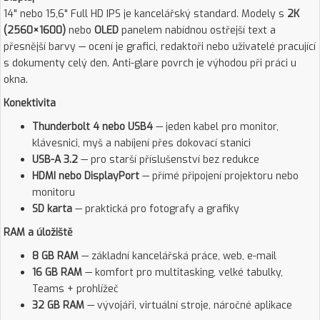
14" nebo 15,6" Full HD IPS je kancelářský standard. Modely s
2K
(2560×1600)
nebo
OLED
panelem nabídnou ostřejší text a
přesnější barvy — ocení je grafici, redaktoři nebo uživatelé pracující
s dokumenty celý den. Anti-glare povrch je výhodou při práci u
okna.
Konektivita
Thunderbolt 4 nebo USB4
— jeden kabel pro monitor,
klávesnici, myš a nabíjení přes dokovací stanici
USB-A 3.2
— pro starší příslušenství bez redukce
HDMI nebo DisplayPort
— přímé připojení projektoru nebo
monitoru
SD karta
— praktická pro fotografy a grafiky
RAM a úložiště
8 GB RAM
— základní kancelářská práce, web, e-mail
16 GB RAM
— komfort pro multitasking, velké tabulky,
Teams + prohlížeč
32 GB RAM
— vývojáři, virtuální stroje, náročné aplikace