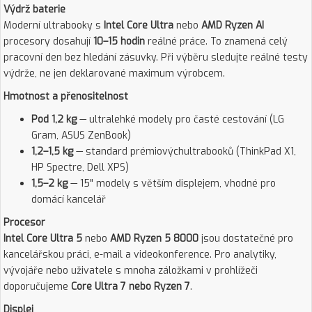
Výdrž baterie
Moderní ultrabooky s
Intel Core Ultra
nebo
AMD Ryzen AI
procesory dosahují
10–15 hodin
reálné práce. To znamená celý
pracovní den bez hledání zásuvky. Při výběru sledujte reálné testy
výdrže, ne jen deklarované maximum výrobcem.
Hmotnost a přenositelnost
Pod 1,2 kg
— ultralehké modely pro časté cestování (LG
Gram, ASUS ZenBook)
1,2–1,5 kg
— standard prémiovýchultrabooků (ThinkPad X1,
HP Spectre, Dell XPS)
1,5–2 kg
— 15" modely s větším displejem, vhodné pro
domácí kancelář
Procesor
Intel Core Ultra 5
nebo
AMD Ryzen 5 8000
jsou dostatečné pro
kancelářskou práci, e-mail a videokonference. Pro analytiky,
vývojáře nebo uživatele s mnoha záložkami v prohlížeči
doporučujeme
Core Ultra 7 nebo Ryzen 7
.
Displej