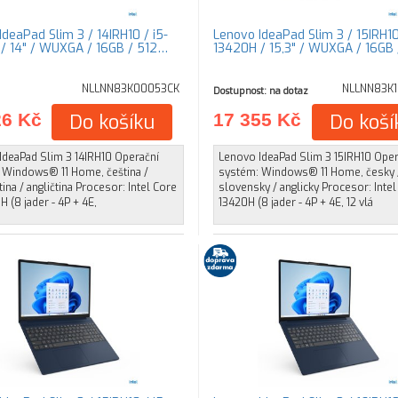
deaPad Slim 3 / 14IRH10 / i5-
Lenovo IdeaPad Slim 3 / 15IRH10
/ 14" / WUXGA / 16GB / 512…
13420H / 15,3" / WUXGA / 16GB
NLLNN83K00053CK
NLLNN83K
Dostupnost: na dotaz
26 Kč
Do košíku
17 355 Kč
Do koší
IdeaPad Slim 3 14IRH10 Operační
Lenovo IdeaPad Slim 3 15IRH10 Oper
 Windows® 11 Home, čeština /
systém: Windows® 11 Home, česky 
ina / angličtina Procesor: Intel Core
slovensky / anglicky Procesor: Intel
H (8 jader - 4P + 4E,
13420H (8 jader - 4P + 4E, 12 vlá