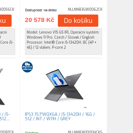
00056CK
NLLNN83GW0062CK
Dostupnost: na dotaz
ku
20 578 Kč
Do košíku
ační
Model: Lenovo V15 G5 IRL Operační systém:
/
Windows 11 Pro, Czech / Slovak / English
 Core i5-
Procesor: Intel® Core i5-13420H, 8C (4P +
4E) / 12 vláken, P-core 2
 / i5-
IPS3 15.1"WQXGA / i5-13420H / 16G /
 512…
512 / INT / W11H / GREY
20087CK
NLLNN83K100DHCKS