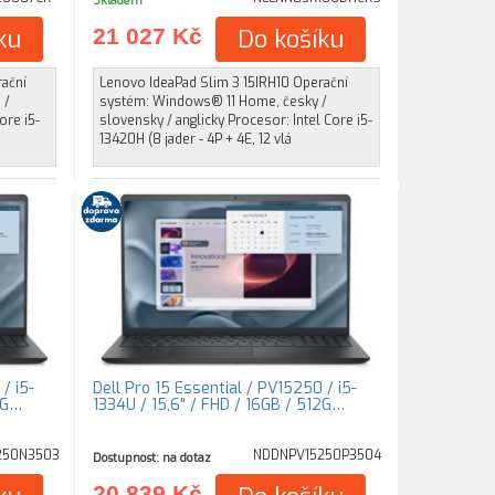
Skladem
ku
21 027 Kč
Do košíku
rační
Lenovo IdeaPad Slim 3 15IRH10 Operační
 /
systém: Windows® 11 Home, česky /
ore i5-
slovensky / anglicky Procesor: Intel Core i5-
13420H (8 jader - 4P + 4E, 12 vlá
/ i5-
Dell Pro 15 Essential / PV15250 / i5-
2G…
1334U / 15,6" / FHD / 16GB / 512G…
250N3503
NDDNPV15250P3504
Dostupnost: na dotaz
20 839 Kč