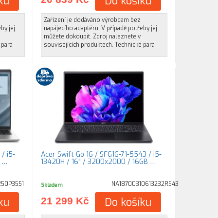
ku
Do košíku
Zařízení je dodáváno výrobcem bez
by jej
napájecího adaptéru. V případě potřeby jej
můžete dokoupit. Zdroj naleznete v
 para
souvisejících produktech. Technické para
/ i5-
Acer Swift Go 16 / SFG16-71-5543 / i5-
B …
13420H / 16" / 3200x2000 / 16GB …
50P3551
NA18700310613232R543
Skladem
ku
21 299 Kč
Do košíku