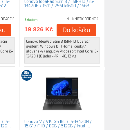
 / i5-
Lenovo IdeaPad Slim 3 / 15IRH10 / i5-
 512…
13420H / 15,1" / 2560x1600 / 16GB…
20040CK
NLLNN83K100DNCK
Skladem
ku
19 826 Kč
Do košíku
rační
Lenovo IdeaPad Slim 3 15IRH10 Operační
/
systém: Windows® 11 Home, česky /
 Core i5-
slovensky / anglicky Procesor: Intel Core i5-
13420H (8 jader - 4P + 4E, 12 vlá
 / i5-
Lenovo V / V15 G5 IRL / i5-13420H /
 512G…
15,6" / FHD / 8GB / 512GB / Intel …