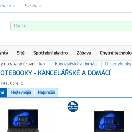
amace
Servis
enty
Sítě
Spotřební elektro
Zábava
Chytré technolo
e na stejné úrovni:
Herní
Kancelářské a domácí
Chromebooky
OTEBOOKY - KANCELÁŘSKÉ A DOMÁCÍ
Intel Core i5
né
Nejlevnější
Nejdražší