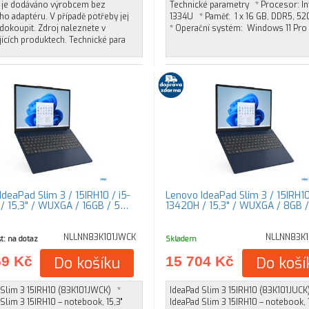
í je dodáváno výrobcem bez
Technické parametry * Procesor: Int
ho adaptéru. V případě potřeby jej
1334U * Paměť: 1 x 16 GB, DDR5, 5
dokoupit. Zdroj naleznete v
* Operační systém: Windows 11 Pro
ících produktech. Technické para
deaPad Slim 3 / 15IRH10 / i5-
Lenovo IdeaPad Slim 3 / 15IRH10
/ 15,3" / WUXGA / 16GB / 5…
13420H / 15,3" / WUXGA / 8GB 
NLLNN83K101JWCK
NLLNN83K1
t: na dotaz
Skladem
69 Kč
Do košíku
15 704 Kč
Do koší
 Slim 3 15IRH10 (83K101JWCK) *
IdeaPad Slim 3 15IRH10 (83K101JUCK
Slim 3 15IRH10 – notebook, 15,3"
IdeaPad Slim 3 15IRH10 – notebook, 1