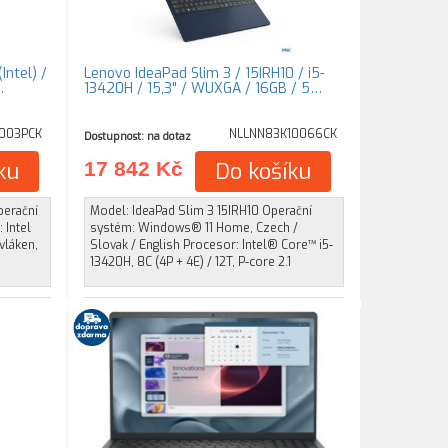
Intel) /
Lenovo IdeaPad Slim 3 / 15IRH10 / i5-
…
13420H / 15,3" / WUXGA / 16GB / 5…
003PCK
NLLNN83K10066CK
Dostupnost: na dotaz
ku
17 842 Kč
Do košíku
perační
Model: IdeaPad Slim 3 15IRH10 Operační
 Intel
systém: Windows® 11 Home, Czech /
 vláken,
Slovak / English Procesor: Intel® Core™ i5-
13420H, 8C (4P + 4E) / 12T, P-core 2.1