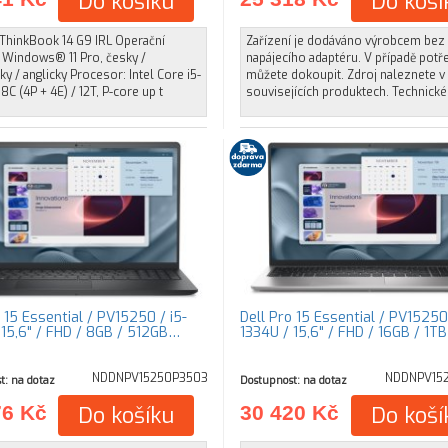
Do košíku
Do koší
ThinkBook 14 G9 IRL Operační
Zařízení je dodáváno výrobcem bez
 Windows® 11 Pro, česky /
napájecího adaptéru. V případě potře
y / anglicky Procesor: Intel Core i5-
můžete dokoupit. Zdroj naleznete v
8C (4P + 4E) / 12T, P-core up t
souvisejících produktech. Technické
 15 Essential / PV15250 / i5-
Dell Pro 15 Essential / PV15250 
 15,6" / FHD / 8GB / 512GB…
1334U / 15,6" / FHD / 16GB / 1T
NDDNPV15250P3503
NDDNPV152
t: na dotaz
Dostupnost: na dotaz
76 Kč
Do košíku
30 420 Kč
Do koší