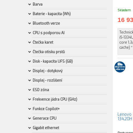
Barva
Skladem
Baterie - kapacita (Wh)
16 9
Bluetooth verze
Technick
CPU s podporou AI
i5-1334U
Čtečka karet
core 1,3
cache) *
Čtečka otisku prstů
Disk - kapacita UFS (GB)
Displej - dotykový
Displej - rozlišení
ESD zóna
Frekvence jádra CPU (GHz)
Funkce Copilot+
Lenovo I
Generace CPU
13420H 
Gigabit ethernet