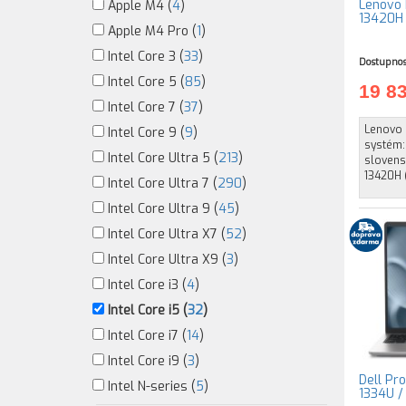
Lenovo I
Apple M4 (
4
)
13420H 
Apple M4 Pro (
1
)
Intel Core 3 (
33
)
Dostupnos
Intel Core 5 (
85
)
19 8
Intel Core 7 (
37
)
Lenovo 
Intel Core 9 (
9
)
systém:
Intel Core Ultra 5 (
213
)
slovensk
13420H (
Intel Core Ultra 7 (
290
)
Intel Core Ultra 9 (
45
)
Intel Core Ultra X7 (
52
)
Intel Core Ultra X9 (
3
)
Intel Core i3 (
4
)
Intel Core i5 (
32
)
Intel Core i7 (
14
)
Intel Core i9 (
3
)
Dell Pro
Intel N-series (
5
)
1334U / 