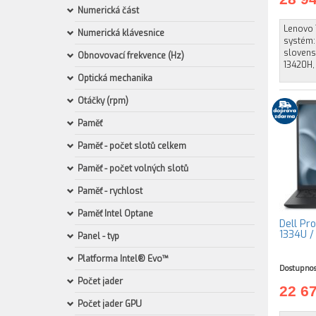
Numerická část
Lenovo 
Numerická klávesnice
systém:
slovensk
Obnovovací frekvence (Hz)
13420H, 
Optická mechanika
Otáčky (rpm)
Paměť
Paměť - počet slotů celkem
Paměť - počet volných slotů
Paměť - rychlost
Paměť Intel Optane
Dell Pro
1334U /
Panel - typ
Platforma Intel® Evo™
Dostupnos
Počet jader
22 6
Počet jader GPU