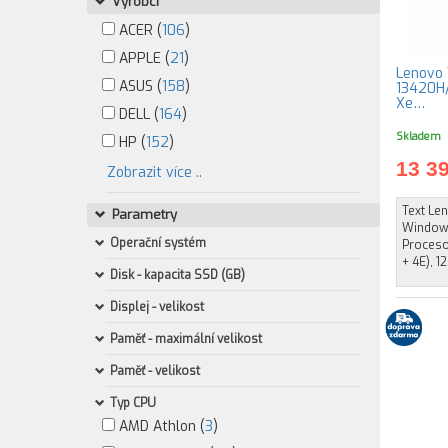
Výrobci
ACER (
106
)
APPLE (
21
)
Lenovo 
ASUS (
158
)
13420H/
Xe…
DELL (
164
)
Skladem
HP (
152
)
13 3
Zobrazit více ..
Text Le
Parametry
Windows
Operační systém
Procesor
+ 4E), 12
Disk - kapacita SSD (GB)
Displej - velikost
Paměť - maximální velikost
Paměť - velikost
Typ CPU
AMD Athlon (
3
)