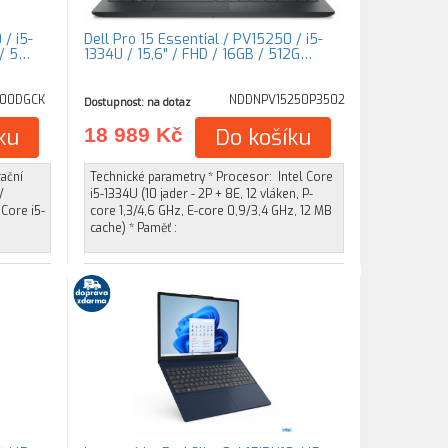
 / i5-
Dell Pro 15 Essential / PV15250 / i5-
 / 5…
1334U / 15,6" / FHD / 16GB / 512G…
100DGCK
NDDNPV15250P3502
Dostupnost: na dotaz
ku
18 989 Kč
Do košíku
ační
Technické parametry * Procesor: Intel Core
/
i5-1334U (10 jader - 2P + 8E, 12 vláken, P-
 Core i5-
core 1,3/4,6 GHz, E-core 0,9/3,4 GHz, 12 MB
cache) * Paměť :