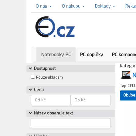
O nás
O nákupu
Doklady
Rekl
Notebooky, PC
PC doplňky
PC kompon
Kategori
Dostupnost
N
Pouze skladem
Typ CPU:
Cena
Oblíbe
Název obsahuje text