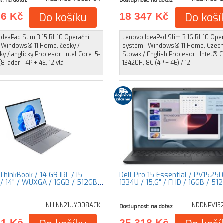
t: na dotaz
Dostupnost: na dotaz
26 Kč
Do košíku
18 347 Kč
Do koší
IdeaPad Slim 3 15IRH10 Operační
Lenovo IdeaPad Slim 3 16IRH10 Ope
 Windows® 11 Home, česky /
systém: Windows® 11 Home, Czech
y / anglicky Procesor: Intel Core i5-
Slovak / English Procesor: Intel® C
8 jader - 4P + 4E, 12 vlá
13420H, 8C (4P + 4E) / 12T
hinkBook / 14 G9 IRL / i5-
Dell Pro 15 Essential / PV15250 
/ 14" / WUXGA / 16GB / 512GB
1334U / 15,6" / FHD / 16GB / 51
NLLNN21UY008ACK
NDDNPV15
Dostupnost: na dotaz
41 Kč
25 318 Kč