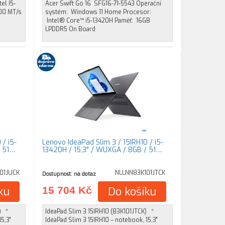
el I5-
Acer Swift Go 16 SFG16-71-5543 Operační
200 MT/s
systém: Windows 11 Home Procesor:
Intel® Core™ i5-13420H Paměť: 16GB
LPDDR5 On Board
 / i5-
Lenovo IdeaPad Slim 3 / 15IRH10 / i5-
/ 51…
13420H / 15,3" / WUXGA / 8GB / 51…
01JUCK
NLLNN83K101JTCK
Dostupnost: na dotaz
ku
15 704 Kč
Do košíku
) *
IdeaPad Slim 3 15IRH10 (83K101JTCK) *
5,3"
IdeaPad Slim 3 15IRH10 – notebook, 15,3"