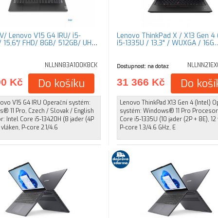
V/ Lenovo V15 G4 IRU/ i5-
Lenovo ThinkPad X / X13 Gen 4 (
 15,6"/ FHD/ 8GB/ 512GB/ UHD
i5-1335U / 13,3" / WUXGA / 16G
NLLNN83A100K8CK
NLLNN21EX
Dostupnost: na dotaz
90 Kč
Do košíku
31 366 Kč
Do koší
novo V15 G4 IRU Operační systém:
Lenovo ThinkPad X13 Gen 4 (Intel) O
® 11 Pro, Czech / Slovak / English
systém: Windows® 11 Pro Procesor:
: Intel Core i5-13420H (8 jader (4P
Core i5-1335U (10 jader (2P + 8E), 12
 vláken, P-core 2.1/4.6
P-core 1.3/4.6 GHz, E