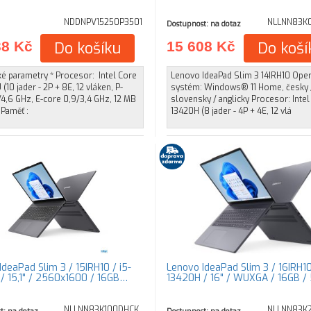
NDDNPV15250P3501
NLLNN83K
Dostupnost: na dotaz
38 Kč
Do košíku
15 608 Kč
Do koší
é parametry * Procesor: Intel Core
Lenovo IdeaPad Slim 3 14IRH10 Oper
 (10 jader - 2P + 8E, 12 vláken, P-
systém: Windows® 11 Home, česky 
/4,6 GHz, E-core 0,9/3,4 GHz, 12 MB
slovensky / anglicky Procesor: Intel
 Paměť :
13420H (8 jader - 4P + 4E, 12 vlá
deaPad Slim 3 / 15IRH10 / i5-
Lenovo IdeaPad Slim 3 / 16IRH10
/ 15,1" / 2560x1600 / 16GB…
13420H / 16" / WUXGA / 16GB /
NLLNN83K100DHCK
NLLNN83K