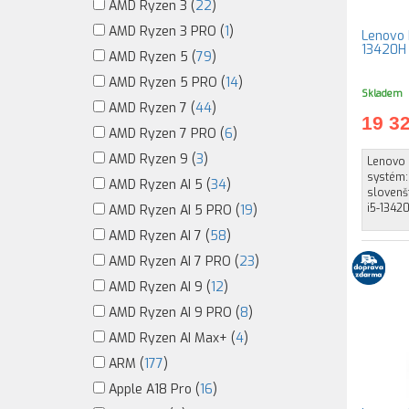
AMD Ryzen 3 (
22
)
AMD Ryzen 3 PRO (
1
)
Lenovo I
13420H 
AMD Ryzen 5 (
79
)
AMD Ryzen 5 PRO (
14
)
Skladem
AMD Ryzen 7 (
44
)
19 3
AMD Ryzen 7 PRO (
6
)
AMD Ryzen 9 (
3
)
Lenovo 
systém:
AMD Ryzen AI 5 (
34
)
slovenšt
i5-13420
AMD Ryzen AI 5 PRO (
19
)
AMD Ryzen AI 7 (
58
)
AMD Ryzen AI 7 PRO (
23
)
AMD Ryzen AI 9 (
12
)
AMD Ryzen AI 9 PRO (
8
)
AMD Ryzen AI Max+ (
4
)
ARM (
177
)
Apple A18 Pro (
16
)