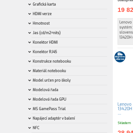
Dostupnos
Grafická karta
19 8
HDMI verze
Lenovo 
Hmotnost
systém:
slovensk
Jas (cd/m2=nits)
13420H (
Konektor HDMI
Konektor RJ45
Konstrukce notebooku
Materiál notebooku
Model určen pro školy
Modelová řada
Modelová řada GPU
Lenovo T
13420H 
MS GamePass Trial
…
Napájecí adaptér v balení
Skladem
NFC
28 9