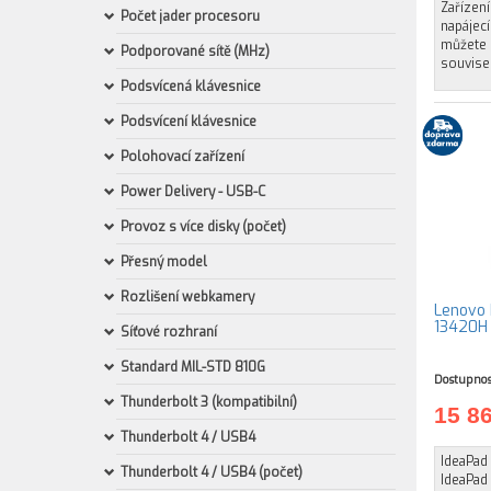
Zařízen
Počet jader procesoru
napájecí
můžete 
Podporované sítě (MHz)
souvisej
Podsvícená klávesnice
Podsvícení klávesnice
Polohovací zařízení
Power Delivery - USB-C
Provoz s více disky (počet)
Přesný model
Rozlišení webkamery
Lenovo I
13420H 
Síťové rozhraní
Standard MIL-STD 810G
Dostupnos
Thunderbolt 3 (kompatibilní)
15 8
Thunderbolt 4 / USB4
IdeaPad
Thunderbolt 4 / USB4 (počet)
IdeaPad 