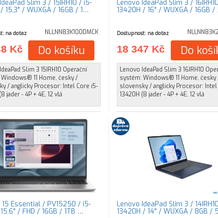
deaPad Slim 3 / 15IRH10 / i5-
Lenovo IdeaPad Slim 3 / 16IRH10
/ 15,3" / WUXGA / 16GB / 1…
13420H / 16" / WUXGA / 16GB /
NLLNN83K100DMCK
NLLNN83K
t: na dotaz
Dostupnost: na dotaz
38 Kč
Do košíku
18 347 Kč
Do koší
IdeaPad Slim 3 15IRH10 Operační
Lenovo IdeaPad Slim 3 16IRH10 Ope
 Windows® 11 Home, česky /
systém: Windows® 11 Home, česky 
y / anglicky Procesor: Intel Core i5-
slovensky / anglicky Procesor: Intel
8 jader - 4P + 4E, 12 vlá
13420H (8 jader - 4P + 4E, 12 vlá
 15 Essential / PV15250 / i5-
Lenovo IdeaPad Slim 3 / 14IRH10
15,6" / FHD / 16GB / 1TB …
13420H / 14" / WUXGA / 8GB /