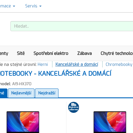
amace
Servis
enty
Sítě
Spotřební elektro
Zábava
Chytré technolo
e na stejné úrovni:
Herní
Kancelářské a domácí
Chromebooky
OTEBOOKY - KANCELÁŘSKÉ A DOMÁCÍ
model:
AI9-HX370
né
Nejlevnější
Nejdražší