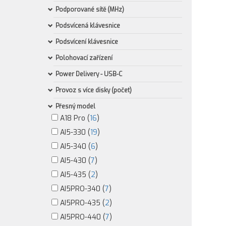
Podporované sítě (MHz)
Podsvícená klávesnice
Podsvícení klávesnice
Polohovací zařízení
Power Delivery - USB-C
Provoz s více disky (počet)
Přesný model
A18 Pro (
16
)
AI5-330 (
19
)
AI5-340 (
6
)
AI5-430 (
7
)
AI5-435 (
2
)
AI5PRO-340 (
7
)
AI5PRO-435 (
2
)
AI5PRO-440 (
7
)