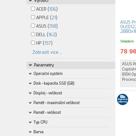
Výrobci
ACER (
106
)
APPLE (
21
)
ASUS P
ASUS (
158
)
OLED122
2880x1
DELL (
162
)
Skladem
HP (
157
)
78 9
Zobrazit více ..
ASUS Pr
Parametry
Copilot
Operační systém
810H Op
Procesor
Disk - kapacita SSD (GB)
Displej - velikost
Paměť - maximální velikost
Paměť - velikost
Typ CPU
Barva