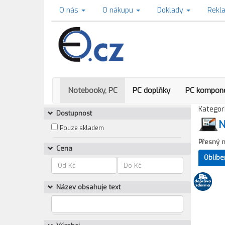
O nás
O nákupu
Doklady
Rekl
Notebooky, PC
PC doplňky
PC kompon
Kategori
Dostupnost
N
Pouze skladem
Přesný 
Cena
Oblíbe
Název obsahuje text