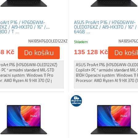
roArt P16 / H7606WM-
ASUS ProArt P16 / H7606WW-
XZ / AI9-HX370 / 16" /
OLED076XZ / AI9-HX370 / 16" / 
800 / T …
64GB …
NA185H760OLED122XZ
NA185H76
Skladem
68 Kč
Do košíku
135 128 Kč
Do koší
oArt P16 (H7606WM-OLED122XZ)
ASUS ProArt P16 (H7606WW-OLED
+ PC * armádní standard MIL-STD
Copilot+ PC * armádní standard MIL
erační systém: Windows 11 Pro
810H Operační systém: Windows 11 
: AMD Ryzen AI 9 HX 370 (12 j
Procesor: AMD Ryzen AI 9 HX 370 (1