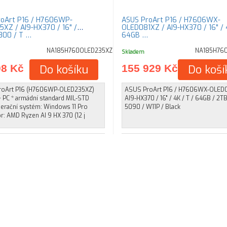
oArt P16 / H7606WP-
ASUS ProArt P16 / H7606WX-
XZ / AI9-HX370 / 16" /
OLED081XZ / AI9-HX370 / 16" / 
800 / T …
64GB …
NA185H760OLED235XZ
NA185H76
Skladem
08 Kč
Do košíku
155 929 Kč
Do koší
oArt P16 (H7606WP-OLED235XZ)
ASUS ProArt P16 / H7606WX-OLED0
+ PC * armádní standard MIL-STD
AI9-HX370 / 16" / 4K / T / 64GB / 2T
erační systém: Windows 11 Pro
5090 / W11P / Black
: AMD Ryzen AI 9 HX 370 (12 j