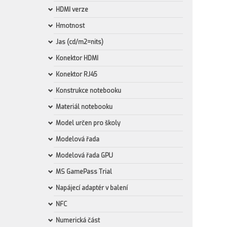
HDMI verze
Hmotnost
Jas (cd/m2=nits)
Konektor HDMI
Konektor RJ45
Konstrukce notebooku
Materiál notebooku
Model určen pro školy
Modelová řada
Modelová řada GPU
MS GamePass Trial
Napájecí adaptér v balení
NFC
Numerická část