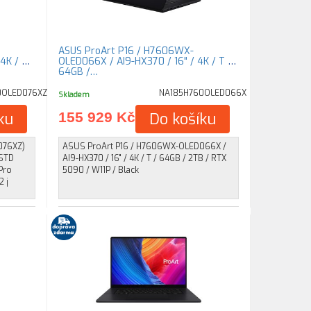
ASUS ProArt P16 / H7606WX-
4K / T /
OLED066X / AI9-HX370 / 16" / 4K / T /
64GB /…
0OLED076XZ
NA185H760OLED066X
Skladem
ku
155 929 Kč
Do košíku
076XZ)
ASUS ProArt P16 / H7606WX-OLED066X /
-STD
AI9-HX370 / 16" / 4K / T / 64GB / 2TB / RTX
Pro
5090 / W11P / Black
2 j