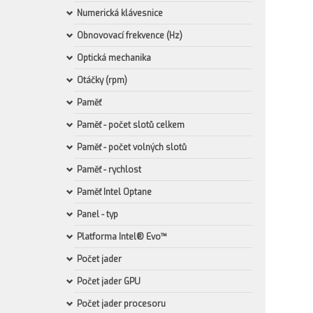
Numerická klávesnice
Obnovovací frekvence (Hz)
Optická mechanika
Otáčky (rpm)
Paměť
Paměť - počet slotů celkem
Paměť - počet volných slotů
Paměť - rychlost
Paměť Intel Optane
Panel - typ
Platforma Intel® Evo™
Počet jader
Počet jader GPU
Počet jader procesoru