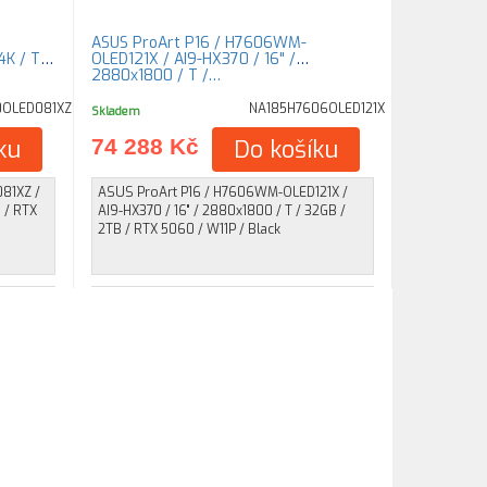
ASUS ProArt P16 / H7606WM-
4K / T /
OLED121X / AI9-HX370 / 16" /
2880x1800 / T /…
0OLED081XZ
NA185H7606OLED121X
Skladem
ku
74 288 Kč
Do košíku
81XZ /
ASUS ProArt P16 / H7606WM-OLED121X /
B / RTX
AI9-HX370 / 16" / 2880x1800 / T / 32GB /
2TB / RTX 5060 / W11P / Black