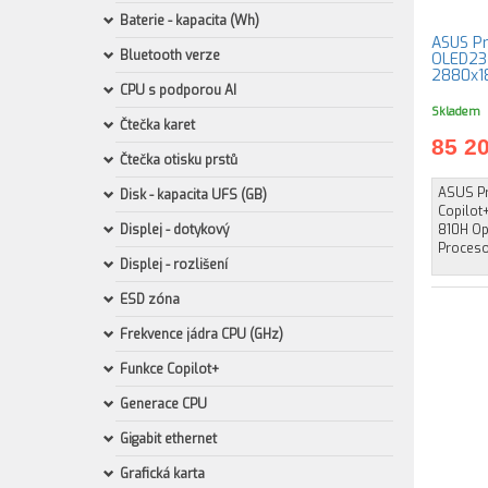
Baterie - kapacita (Wh)
ASUS Pr
Bluetooth verze
OLED235
2880x1
CPU s podporou AI
Skladem
Čtečka karet
85 2
Čtečka otisku prstů
ASUS Pr
Disk - kapacita UFS (GB)
Copilot
Displej - dotykový
810H Op
Procesor
Displej - rozlišení
ESD zóna
Frekvence jádra CPU (GHz)
Funkce Copilot+
Generace CPU
Gigabit ethernet
Grafická karta