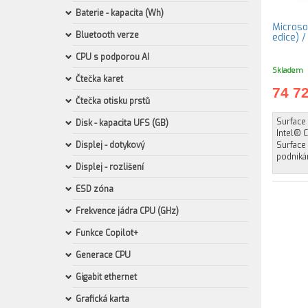
Baterie - kapacita (Wh)
Microsof
Bluetooth verze
edice) 
CPU s podporou AI
Skladem
Čtečka karet
74 7
Čtečka otisku prstů
Surface 
Disk - kapacita UFS (GB)
Intel® 
Displej - dotykový
Surface 
podnikán
Displej - rozlišení
ESD zóna
Frekvence jádra CPU (GHz)
Funkce Copilot+
Generace CPU
Gigabit ethernet
Grafická karta