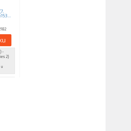
7.
4x153…
2182
ku
) -
ies 2)
 u