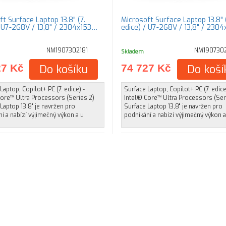
t Surface Laptop 13.8" (7.
Microsoft Surface Laptop 13.8" (
/ U7-268V / 13,8" / 2304x153…
edice) / U7-268V / 13,8" / 230
NM1907302181
NM190730
Skladem
27 Kč
Do košíku
74 727 Kč
Do koší
Laptop, Copilot+ PC (7. edice) -
Surface Laptop, Copilot+ PC (7. edice
Core™ Ultra Processors (Series 2)
Intel® Core™ Ultra Processors (Ser
Laptop 13,8" je navržen pro
Surface Laptop 13,8" je navržen pro
í a nabízí výjimečný výkon a u
podnikání a nabízí výjimečný výkon a