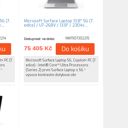
5G (7.
Microsoft Surface Laptop 13.8" 5G (7.
4x…
edice) / U7-268V / 13,8" / 2304x…
214
NM1907302215
Dostupnost: na dotaz
ku
75 405 Kč
Do košíku
+ PC (7.
Microsoft Surface Laptop 5G, Copilot+ PC (7.
ors
edice) - Intel® Core™ Ultra Processors
 *
(Series 2) první Surface Laptop s 5G *
vysoce kontrastní dotyková obr