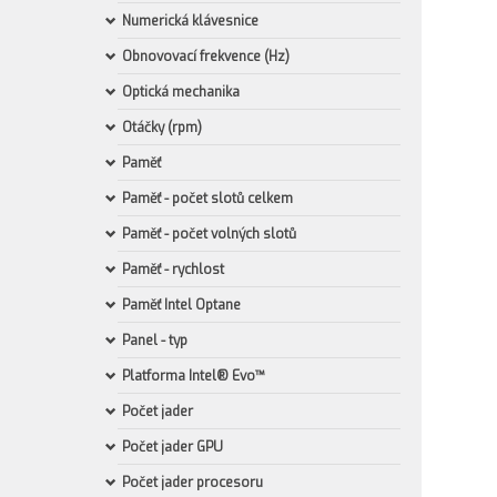
Numerická klávesnice
Obnovovací frekvence (Hz)
Optická mechanika
Otáčky (rpm)
Paměť
Paměť - počet slotů celkem
Paměť - počet volných slotů
Paměť - rychlost
Paměť Intel Optane
Panel - typ
Platforma Intel® Evo™
Počet jader
Počet jader GPU
Počet jader procesoru