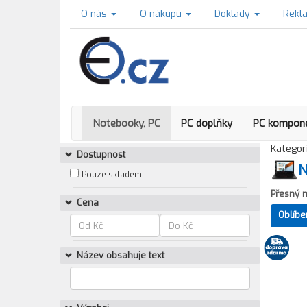
O nás
O nákupu
Doklady
Rekl
Notebooky, PC
PC doplňky
PC kompon
Kategori
Dostupnost
N
Pouze skladem
Přesný 
Cena
Oblíbe
Název obsahuje text