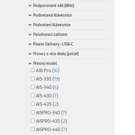
Podporované sítě (MHz)
Podsvícená klávesnice
Podsvícení klávesnice
Polohovací zařízení
Power Delivery - USB-C
Provoz s více disky (počet)
Přesný model
A18 Pro (
16
)
AI5-330 (
19
)
AI5-340 (
6
)
AI5-430 (
7
)
AI5-435 (
2
)
AI5PRO-340 (
7
)
AI5PRO-435 (
2
)
AI5PRO-440 (
7
)