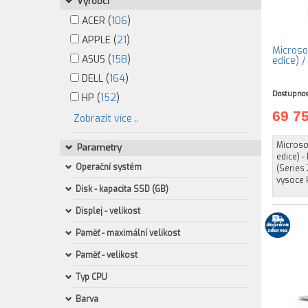
Výrobci
ACER (
106
)
APPLE (
21
)
Microso
ASUS (
158
)
edice) 
DELL (
164
)
Dostupnos
HP (
152
)
69 7
Zobrazit více ..
Microsof
Parametry
edice) -
Operační systém
(Series 
vysoce 
Disk - kapacita SSD (GB)
Displej - velikost
Paměť - maximální velikost
Paměť - velikost
Typ CPU
Barva