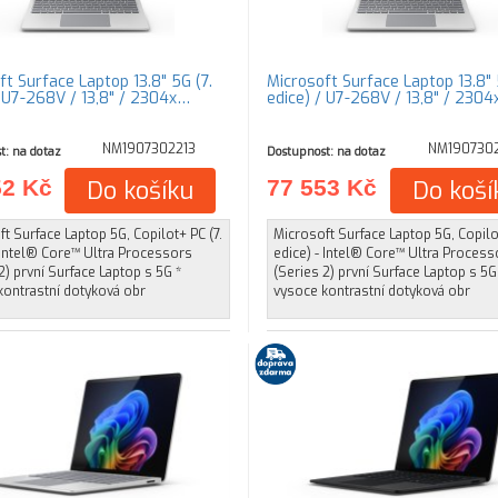
ft Surface Laptop 13.8" 5G (7.
Microsoft Surface Laptop 13.8" 
/ U7-268V / 13,8" / 2304x…
edice) / U7-268V / 13,8" / 230
NM1907302213
NM1907302
t: na dotaz
Dostupnost: na dotaz
52 Kč
Do košíku
77 553 Kč
Do koší
t Surface Laptop 5G, Copilot+ PC (7.
Microsoft Surface Laptop 5G, Copilot
 Intel® Core™ Ultra Processors
edice) - Intel® Core™ Ultra Process
2) první Surface Laptop s 5G *
(Series 2) první Surface Laptop s 5G
kontrastní dotyková obr
vysoce kontrastní dotyková obr