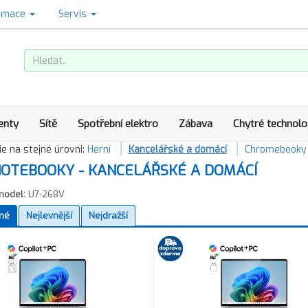
amace
Servis
enty
Sítě
Spotřební elektro
Zábava
Chytré technolo
e na stejné úrovni:
Herní
Kancelářské a domácí
Chromebooky
OTEBOOKY - KANCELÁŘSKÉ A DOMÁCÍ
model:
U7-268V
né
Nejlevnější
Nejdražší