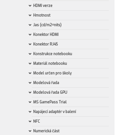
HDMI verze
Hmotnost
Jas (cd/m2=nits)
Konektor HDMI
Konektor RJ45
Konstrukce notebooku
Materiál notebooku
Model určen pro školy
Modelová řada
Modelová řada GPU
MS GamePass Trial
Napájecí adaptér v balení
NFC
Numerická část