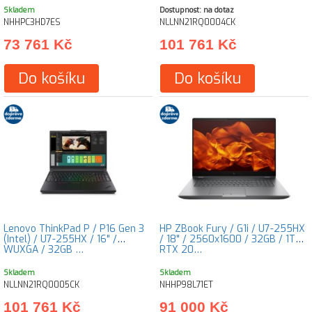
Skladem
Dostupnost: na dotaz
NHHPC3HD7ES
NLLNN21RQ0004CK
73 761 Kč
101 761 Kč
Do košíku
Do košíku
Lenovo ThinkPad P / P16 Gen 3
HP ZBook Fury / G1i / U7-255HX
(Intel) / U7-255HX / 16" /
/ 18" / 2560x1600 / 32GB / 1TB /
WUXGA / 32GB …
RTX 20…
Skladem
Skladem
NLLNN21RQ0005CK
NHHP98L71ET
101 761 Kč
91 000 Kč