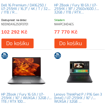
Dell 16 Premium / DA16250 /
HP ZBook / Fury 18 G1i / U7-
U7-255HX / 16,3" / 4K / T / 32GB
255HX / 18" / 2560x1600 /
/ 1TB / R…
32GB / 1TB / RTX…
Dostupnost: na dotaz
Skladem
NDDNDA16250P3701
NHHPC3HD4ES
102 292 Kč
77 770 Kč
Do košíku
Do košíku
HP ZBook / Fury 16 G1i / U7-
Lenovo ThinkPad P / P16 Gen 3
255HX / 16" / WUXGA / 32GB /
(Intel) / U7-255HX / 16" /
1TB / RTX 100…
WUXGA / 32GB …