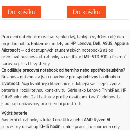
Do košíku
Do košíku
Pracovní notebook musí být spolehlivý, lehký a vydržet celý den
na jedno nabití. Nabízíme modely od
HP, Lenovo, Dell, ASUS, Apple a
Microsoft
— od dostupných studentských notebooků až po
prémiové business ultrabooky s certifikací
MIL-STD-810
a firemní
správou přes IT systémy.
Co odlišuje pracovní notebook od herního nebo spotřebitelského?
Business notebooky jsou navrženy pro
spolehlivost a dlouhou
životnost
. Mají kvalitnější klávesnice, odolnější šasi, lepší výdrž
baterie a rozšiřitelnou konektivitu. Série jako Lenovo ThinkPad, HP
EliteBook nebo Dell Latitude prošly desítkami testů odolnosti a
jsou optimalizovány pro firemní prostředí.
Výdrž baterie
Moderní ultrabooky s
Intel Core Ultra
nebo
AMD Ryzen AI
procesory dosahují
10–15 hodin
reálné práce. To znamená celý