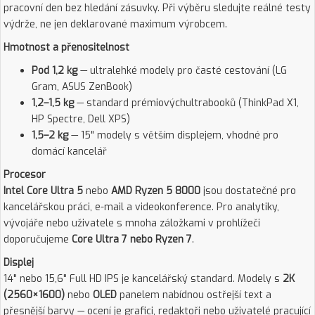
pracovní den bez hledání zásuvky. Při výběru sledujte reálné testy
výdrže, ne jen deklarované maximum výrobcem.
Hmotnost a přenositelnost
Pod 1,2 kg
— ultralehké modely pro časté cestování (LG
Gram, ASUS ZenBook)
1,2–1,5 kg
— standard prémiovýchultrabooků (ThinkPad X1,
HP Spectre, Dell XPS)
1,5–2 kg
— 15" modely s větším displejem, vhodné pro
domácí kancelář
Procesor
Intel Core Ultra 5
nebo
AMD Ryzen 5 8000
jsou dostatečné pro
kancelářskou práci, e-mail a videokonference. Pro analytiky,
vývojáře nebo uživatele s mnoha záložkami v prohlížeči
doporučujeme
Core Ultra 7 nebo Ryzen 7
.
Displej
14" nebo 15,6" Full HD IPS je kancelářský standard. Modely s
2K
(2560×1600)
nebo
OLED
panelem nabídnou ostřejší text a
přesnější barvy — ocení je grafici, redaktoři nebo uživatelé pracující