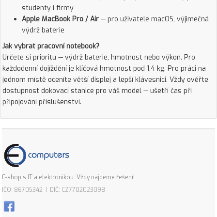
studenty i firmy
Apple MacBook Pro / Air
— pro uživatele macOS, výjimečná
výdrž baterie
Jak vybrat pracovní notebook?
Určete si prioritu — výdrž baterie, hmotnost nebo výkon. Pro
každodenní dojíždění je klíčová hmotnost pod 1,4 kg. Pro práci na
jednom místě oceníte větší displej a lepší klávesnici. Vždy ověřte
dostupnost dokovací stanice pro váš model — ušetří čas při
připojování příslušenství.
E-shop s IT a elektronikou. Vždy najdeme řešení!
IČO: 86705342 | DIČ: CZ7702023098