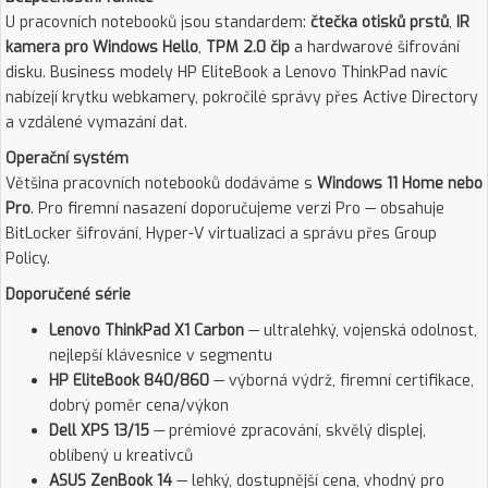
U pracovních notebooků jsou standardem:
čtečka otisků prstů
,
IR
kamera pro Windows Hello
,
TPM 2.0 čip
a hardwarové šifrování
disku. Business modely HP EliteBook a Lenovo ThinkPad navíc
nabízejí krytku webkamery, pokročilé správy přes Active Directory
a vzdálené vymazání dat.
Operační systém
Většina pracovních notebooků dodáváme s
Windows 11 Home nebo
Pro
. Pro firemní nasazení doporučujeme verzi Pro — obsahuje
BitLocker šifrování, Hyper-V virtualizaci a správu přes Group
Policy.
Doporučené série
Lenovo ThinkPad X1 Carbon
— ultralehký, vojenská odolnost,
nejlepší klávesnice v segmentu
HP EliteBook 840/860
— výborná výdrž, firemní certifikace,
dobrý poměr cena/výkon
Dell XPS 13/15
— prémiové zpracování, skvělý displej,
oblíbený u kreativců
ASUS ZenBook 14
— lehký, dostupnější cena, vhodný pro