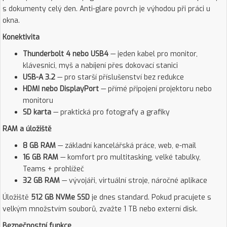
s dokumenty celý den. Anti-glare povrch je výhodou při práci u
okna.
Konektivita
Thunderbolt 4 nebo USB4
— jeden kabel pro monitor,
klávesnici, myš a nabíjení přes dokovací stanici
USB-A 3.2
— pro starší příslušenství bez redukce
HDMI nebo DisplayPort
— přímé připojení projektoru nebo
monitoru
SD karta
— praktická pro fotografy a grafiky
RAM a úložiště
8 GB RAM
— základní kancelářská práce, web, e-mail
16 GB RAM
— komfort pro multitasking, velké tabulky,
Teams + prohlížeč
32 GB RAM
— vývojáři, virtuální stroje, náročné aplikace
Úložiště
512 GB NVMe SSD
je dnes standard. Pokud pracujete s
velkým množstvím souborů, zvažte 1 TB nebo externí disk.
Bezpečnostní funkce