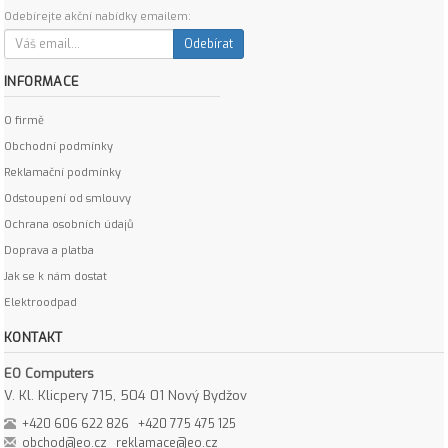
Odebírejte akční nabídky emailem:
Odebírat
INFORMACE
O firmě
Obchodní podmínky
Reklamační podmínky
Odstoupení od smlouvy
Ochrana osobních údajů
Doprava a platba
Jak se k nám dostat
Elektroodpad
KONTAKT
EO Computers
V. Kl. Klicpery 715, 504 01 Nový Bydžov
+420 606 622 826
+420 775 475 125
obchod@eo.cz
reklamace@eo.cz