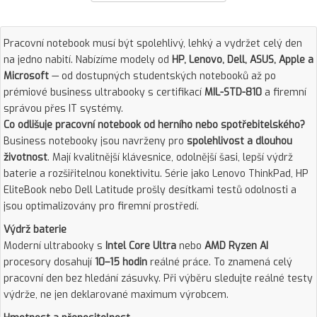
Pracovní notebook musí být spolehlivý, lehký a vydržet celý den
na jedno nabití. Nabízíme modely od
HP, Lenovo, Dell, ASUS, Apple a
Microsoft
— od dostupných studentských notebooků až po
prémiové business ultrabooky s certifikací
MIL-STD-810
a firemní
správou přes IT systémy.
Co odlišuje pracovní notebook od herního nebo spotřebitelského?
Business notebooky jsou navrženy pro
spolehlivost a dlouhou
životnost
. Mají kvalitnější klávesnice, odolnější šasi, lepší výdrž
baterie a rozšiřitelnou konektivitu. Série jako Lenovo ThinkPad, HP
EliteBook nebo Dell Latitude prošly desítkami testů odolnosti a
jsou optimalizovány pro firemní prostředí.
Výdrž baterie
Moderní ultrabooky s
Intel Core Ultra
nebo
AMD Ryzen AI
procesory dosahují
10–15 hodin
reálné práce. To znamená celý
pracovní den bez hledání zásuvky. Při výběru sledujte reálné testy
výdrže, ne jen deklarované maximum výrobcem.