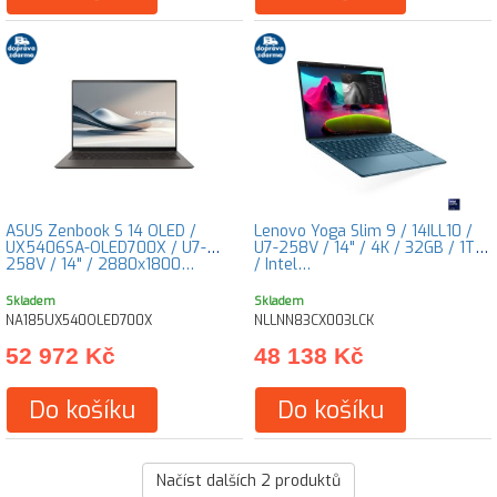
ASUS Zenbook S 14 OLED /
Lenovo Yoga Slim 9 / 14ILL10 /
UX5406SA-OLED700X / U7-
U7-258V / 14" / 4K / 32GB / 1TB
258V / 14" / 2880x1800…
/ Intel…
Skladem
Skladem
NA185UX540OLED700X
NLLNN83CX003LCK
52 972 Kč
48 138 Kč
Do košíku
Do košíku
Načíst dalších
2
produktů