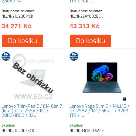
258V / 14"…
1TB / Inte…
Dostupnost: na dotaz
Dostupnost: na dotaz
NLLNN21U2001YCK
NLLNN22AY0028CK
34 271 Kč
43 313 Kč
Do košíku
Do košíku
Lenovo ThinkPad E / E14 Gen 7
Lenovo Yoga Slim 9 / 14ILL10 /
(intel) / U7-258V / 14" /
U7-258V / 14" / 4K / T / 32GB /
2880x1800 / 32…
1TB / I…
Skladem
Skladem
NLLNN21U20055CK
NLLNN83CX003MCK