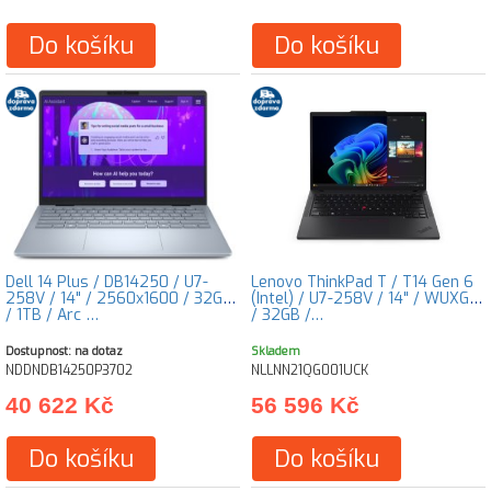
Do košíku
Do košíku
Dell 14 Plus / DB14250 / U7-
Lenovo ThinkPad T / T14 Gen 6
258V / 14" / 2560x1600 / 32GB
(Intel) / U7-258V / 14" / WUXGA
/ 1TB / Arc …
/ 32GB /…
Dostupnost: na dotaz
Skladem
NDDNDB14250P3702
NLLNN21QG001UCK
40 622 Kč
56 596 Kč
Do košíku
Do košíku