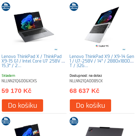
Lenovo ThinkPad X / ThinkPad
Lenovo ThinkPad X9 / X9-14 Gen
X9-15 G1 / Intel Core U7 258V /
1 / U7-258V / 14" / 2880x1800 /
15,3" / 2…
T / 32G…
Skladem
Dostupnost: na dotaz
NLLNN21Q6006XCKS
NLLNN21QA0085CK
59 170 Kč
68 637 Kč
Do košíku
Do košíku