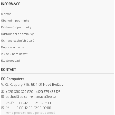
INFORMACE
O firmě
Obchodní podmínky
Reklamační podmínky
Odstoupení od smlouvy
Ochrana osobních údajů
Doprava a platba
Jak se k nám dostat
Elektroodpad
KONTAKT
EO Computers
V. Kl. Klicpery 715, 504 01 Nový Bydžov
+420 606 622 826
+420 775 475 125
obchod@eo.cz
reklamace@eo.cz
Po–Čt
9:00–12:00, 12:30–17:00
Pá
9:00–12:00, 12:30–16:00
Mimo provozní dobu po tel. dohodě