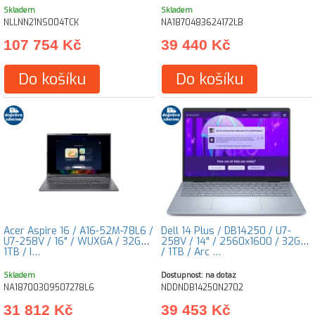
Skladem
Skladem
NLLNN21NS004TCK
NA1870483624172LB
107 754 Kč
39 440 Kč
Do košíku
Do košíku
Acer Aspire 16 / A16-52M-78L6 /
Dell 14 Plus / DB14250 / U7-
U7-258V / 16" / WUXGA / 32GB /
258V / 14" / 2560x1600 / 32GB
1TB / I…
/ 1TB / Arc …
Skladem
Dostupnost: na dotaz
NA18700309507278L6
NDDNDB14250N2702
31 812 Kč
39 453 Kč