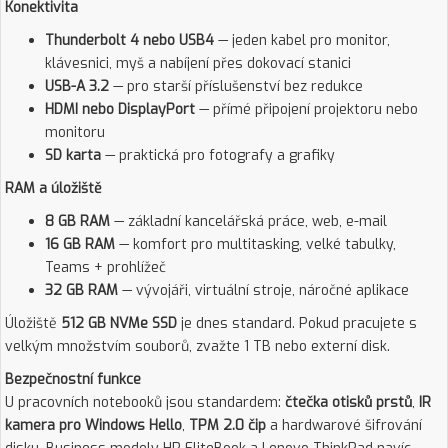
Konektivita
Thunderbolt 4 nebo USB4
— jeden kabel pro monitor,
klávesnici, myš a nabíjení přes dokovací stanici
USB-A 3.2
— pro starší příslušenství bez redukce
HDMI nebo DisplayPort
— přímé připojení projektoru nebo
monitoru
SD karta
— praktická pro fotografy a grafiky
RAM a úložiště
8 GB RAM
— základní kancelářská práce, web, e-mail
16 GB RAM
— komfort pro multitasking, velké tabulky,
Teams + prohlížeč
32 GB RAM
— vývojáři, virtuální stroje, náročné aplikace
Úložiště
512 GB NVMe SSD
je dnes standard. Pokud pracujete s
velkým množstvím souborů, zvažte 1 TB nebo externí disk.
Bezpečnostní funkce
U pracovních notebooků jsou standardem:
čtečka otisků prstů
,
IR
kamera pro Windows Hello
,
TPM 2.0 čip
a hardwarové šifrování