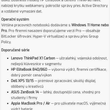
disku. Business modely HP EliteBook a Lenovo ThinkPad navíc
nabízejí krytku webkamery, pokročilé správy přes Active Directory
a vzdálené vymazání dat.
Operační systém
Většina pracovních notebooků dodáváme s
Windows 11 Home nebo
Pro
. Pro firemní nasazení doporučujeme verzi Pro — obsahuje
BitLocker šifrování, Hyper-V virtualizaci a správu přes Group
Policy.
Doporučené série
Lenovo ThinkPad X1 Carbon
— ultralehký, vojenská odolnost,
nejlepší klávesnice v segmentu
HP EliteBook 840/860
— výborná výdrž, firemní certifikace,
dobrý poměr cena/výkon
Dell XPS 13/15
— prémiové zpracování, skvělý displej,
oblíbený u kreativců
ASUS ZenBook 14
— lehký, dostupnější cena, vhodný pro
studenty i firmy
Apple MacBook Pro / Air
— pro uživatele macOS, výjimečná
výdrž baterie