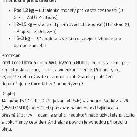
Hmotnost a přenositelnost
Pod 1,2 kg
— ultralehké modely pro časté cestování (LG
Gram, ASUS ZenBook)
1,2–1,5 kg
— standard prémiovýchultrabooků (ThinkPad X1,
HP Spectre, Dell XPS)
1,5–2 kg
— 15" modely s větším displejem, vhodné pro
domácí kancelář
Procesor
Intel Core Ultra 5
nebo
AMD Ryzen 5 8000
jsou dostatečné pro
kancelářskou práci, e-mail a videokonference. Pro analytiky,
vývojáře nebo uživatele s mnoha záložkami v prohlížeči
doporučujeme
Core Ultra 7 nebo Ryzen 7
.
Displej
14" nebo 15,6" Full HD IPS je kancelářský standard. Modely s
2K
(2560×1600)
nebo
OLED
panelem nabídnou ostřejší text a
přesnější barvy — ocení je grafici, redaktoři nebo uživatelé pracující
s dokumenty celý den. Anti-glare povrch je výhodou při práci u
okna.