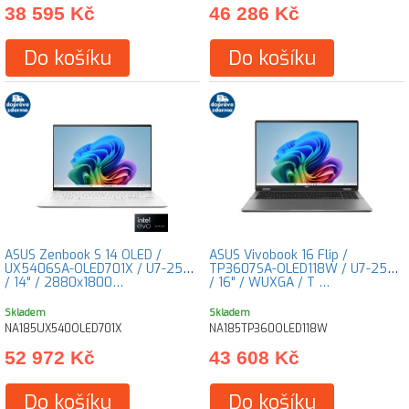
38 595 Kč
46 286 Kč
Do košíku
Do košíku
ASUS Zenbook S 14 OLED /
ASUS Vivobook 16 Flip /
UX5406SA-OLED701X / U7-258V
TP3607SA-OLED118W / U7-258V
/ 14" / 2880x1800…
/ 16" / WUXGA / T …
Skladem
Skladem
NA185UX540OLED701X
NA185TP360OLED118W
52 972 Kč
43 608 Kč
Do košíku
Do košíku