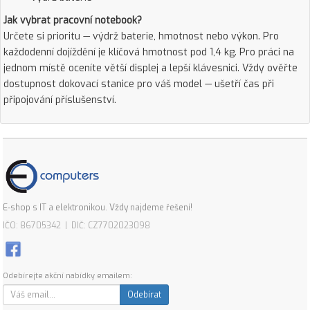
Jak vybrat pracovní notebook?
Určete si prioritu — výdrž baterie, hmotnost nebo výkon. Pro
každodenní dojíždění je klíčová hmotnost pod 1,4 kg. Pro práci na
jednom místě oceníte větší displej a lepší klávesnici. Vždy ověřte
dostupnost dokovací stanice pro váš model — ušetří čas při
připojování příslušenství.
E-shop s IT a elektronikou. Vždy najdeme řešení!
IČO: 86705342 | DIČ: CZ7702023098
Odebírejte akční nabídky emailem:
Odebírat