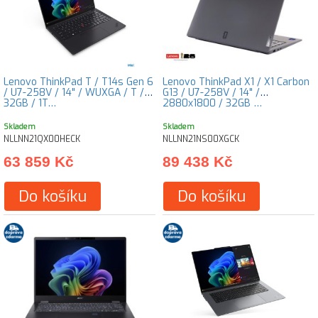
Lenovo ThinkPad T / T14s Gen 6
Lenovo ThinkPad X1 / X1 Carbon
/ U7-258V / 14" / WUXGA / T /
G13 / U7-258V / 14" /
32GB / 1T…
2880x1800 / 32GB …
Skladem
Skladem
NLLNN21QX00HECK
NLLNN21NS00XGCK
63 859 Kč
89 438 Kč
Do košíku
Do košíku