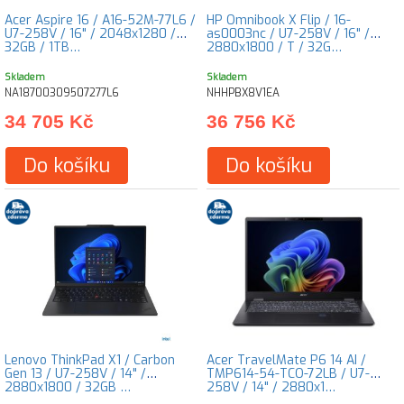
Acer Aspire 16 / A16-52M-77L6 /
HP Omnibook X Flip / 16-
U7-258V / 16" / 2048x1280 /
as0003nc / U7-258V / 16" /
32GB / 1TB…
2880x1800 / T / 32G…
Skladem
Skladem
NA18700309507277L6
NHHPBX8V1EA
34 705 Kč
36 756 Kč
Do košíku
Do košíku
Lenovo ThinkPad X1 / Carbon
Acer TravelMate P6 14 AI /
Gen 13 / U7-258V / 14" /
TMP614-54-TCO-72LB / U7-
2880x1800 / 32GB …
258V / 14" / 2880x1…