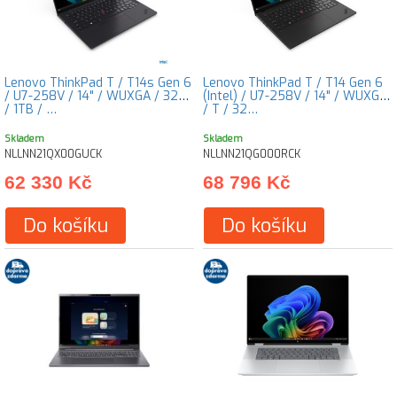
Lenovo ThinkPad T / T14s Gen 6
Lenovo ThinkPad T / T14 Gen 6
/ U7-258V / 14" / WUXGA / 32GB
(Intel) / U7-258V / 14" / WUXGA
/ 1TB / …
/ T / 32…
Skladem
Skladem
NLLNN21QX00GUCK
NLLNN21QG000RCK
62 330 Kč
68 796 Kč
Do košíku
Do košíku