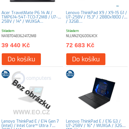
Acer TravelMate P6 14 AI /
Lenovo ThinkPad X9 / X9-15 G1 /
TMP614-54T-TCO-72M8 / U7-
U7-258V / 15,3" / 2880x1800 / T
258V / 14" / WUXGA…
/ 32GB…
Skladem
Skladem
NA1870483624172M8
NLLNN21Q6006XCK
39 440 Kč
72 683 Kč
Do košíku
Do košíku
Lenovo ThinkPad E / E14 Gen 7
Lenovo ThinkPad E / E16 G3 /
(intel) / Intel Core™ Ultra 7
U7-258V / 16" / WUXGA / 32GB /