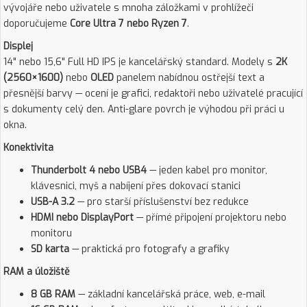
vývojáře nebo uživatele s mnoha záložkami v prohlížeči
doporučujeme
Core Ultra 7 nebo Ryzen 7
.
Displej
14" nebo 15,6" Full HD IPS je kancelářský standard. Modely s
2K
(2560×1600)
nebo
OLED
panelem nabídnou ostřejší text a
přesnější barvy — ocení je grafici, redaktoři nebo uživatelé pracující
s dokumenty celý den. Anti-glare povrch je výhodou při práci u
okna.
Konektivita
Thunderbolt 4 nebo USB4
— jeden kabel pro monitor,
klávesnici, myš a nabíjení přes dokovací stanici
USB-A 3.2
— pro starší příslušenství bez redukce
HDMI nebo DisplayPort
— přímé připojení projektoru nebo
monitoru
SD karta
— praktická pro fotografy a grafiky
RAM a úložiště
8 GB RAM
— základní kancelářská práce, web, e-mail