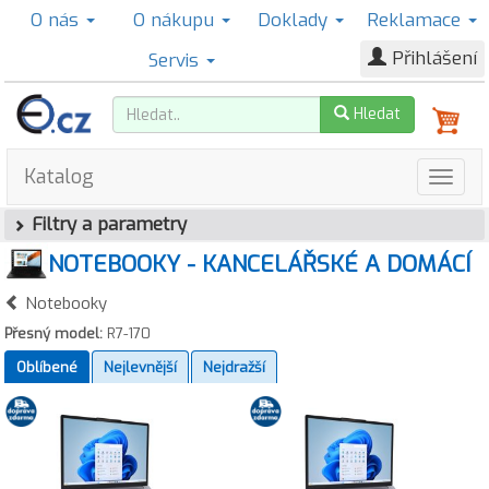
O nás
O nákupu
Doklady
Reklamace
Přihlášení
Servis
Hledat
Katalog
Filtry a parametry
NOTEBOOKY - KANCELÁŘSKÉ A DOMÁCÍ
Notebooky
Přesný model:
R7-170
Oblíbené
Nejlevnější
Nejdražší