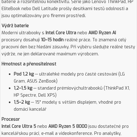
baterie a rozšiřitelnou konektivitu. Série jako Lenovo ThinkPad, HP
EliteBook nebo Dell Latitude prošly desítkami testů odolnosti a
jsou optimalizovány pro firemní prostředí.
Výdrž baterie
Moderní ultrabooky s
Intel Core Ultra
nebo
AMD Ryzen AI
procesory dosahují
10–15 hodin
reálné práce. To znamená celý
pracovní den bez hledání zásuvky. Při výběru sledujte reálné testy
výdrže, ne jen deklarované maximum výrobcem.
Hmotnost a přenositelnost
Pod 1,2 kg
— ultralehké modely pro časté cestování (LG
Gram, ASUS ZenBook)
1,2–1,5 kg
— standard prémiovýchultrabooků (ThinkPad X1,
HP Spectre, Dell XPS)
1,5–2 kg
— 15" modely s větším displejem, vhodné pro
domácí kancelář
Procesor
Intel Core Ultra 5
nebo
AMD Ryzen 5 8000
jsou dostatečné pro
kancelářskou práci, e-mail a videokonference. Pro analytiky,