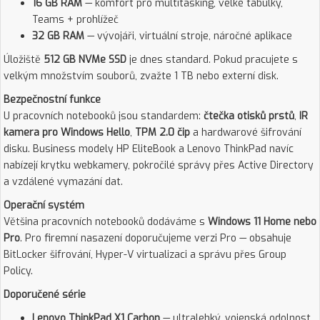
16 GB RAM
— komfort pro multitasking, velké tabulky,
Teams + prohlížeč
32 GB RAM
— vývojáři, virtuální stroje, náročné aplikace
Úložiště
512 GB NVMe SSD
je dnes standard. Pokud pracujete s
velkým množstvím souborů, zvažte 1 TB nebo externí disk.
Bezpečnostní funkce
U pracovních notebooků jsou standardem:
čtečka otisků prstů
,
IR
kamera pro Windows Hello
,
TPM 2.0 čip
a hardwarové šifrování
disku. Business modely HP EliteBook a Lenovo ThinkPad navíc
nabízejí krytku webkamery, pokročilé správy přes Active Directory
a vzdálené vymazání dat.
Operační systém
Většina pracovních notebooků dodáváme s
Windows 11 Home nebo
Pro
. Pro firemní nasazení doporučujeme verzi Pro — obsahuje
BitLocker šifrování, Hyper-V virtualizaci a správu přes Group
Policy.
Doporučené série
Lenovo ThinkPad X1 Carbon
— ultralehký, vojenská odolnost,