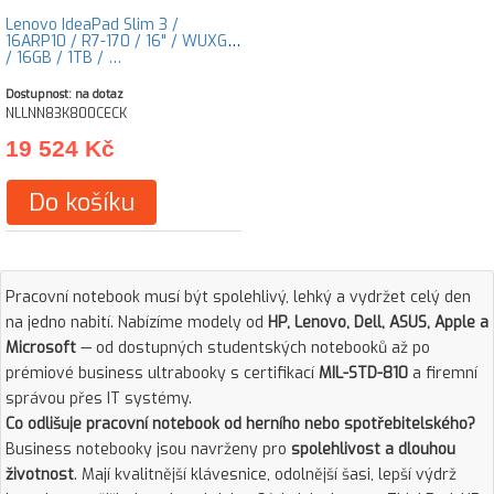
Lenovo IdeaPad Slim 3 /
16ARP10 / R7-170 / 16" / WUXGA
/ 16GB / 1TB / …
Dostupnost: na dotaz
NLLNN83K800CECK
19 524 Kč
Do košíku
Pracovní notebook musí být spolehlivý, lehký a vydržet celý den
na jedno nabití. Nabízíme modely od
HP, Lenovo, Dell, ASUS, Apple a
Microsoft
— od dostupných studentských notebooků až po
prémiové business ultrabooky s certifikací
MIL-STD-810
a firemní
správou přes IT systémy.
Co odlišuje pracovní notebook od herního nebo spotřebitelského?
Business notebooky jsou navrženy pro
spolehlivost a dlouhou
životnost
. Mají kvalitnější klávesnice, odolnější šasi, lepší výdrž