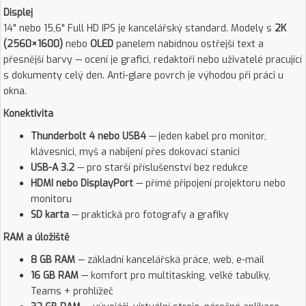
Displej
14" nebo 15,6" Full HD IPS je kancelářský standard. Modely s
2K
(2560×1600)
nebo
OLED
panelem nabídnou ostřejší text a
přesnější barvy — ocení je grafici, redaktoři nebo uživatelé pracující
s dokumenty celý den. Anti-glare povrch je výhodou při práci u
okna.
Konektivita
Thunderbolt 4 nebo USB4
— jeden kabel pro monitor,
klávesnici, myš a nabíjení přes dokovací stanici
USB-A 3.2
— pro starší příslušenství bez redukce
HDMI nebo DisplayPort
— přímé připojení projektoru nebo
monitoru
SD karta
— praktická pro fotografy a grafiky
RAM a úložiště
8 GB RAM
— základní kancelářská práce, web, e-mail
16 GB RAM
— komfort pro multitasking, velké tabulky,
Teams + prohlížeč