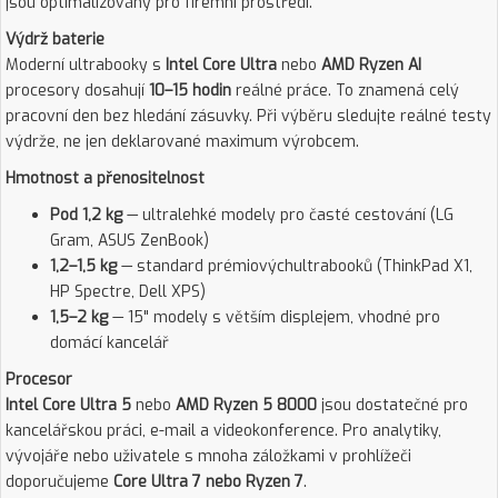
jsou optimalizovány pro firemní prostředí.
Výdrž baterie
Moderní ultrabooky s
Intel Core Ultra
nebo
AMD Ryzen AI
procesory dosahují
10–15 hodin
reálné práce. To znamená celý
pracovní den bez hledání zásuvky. Při výběru sledujte reálné testy
výdrže, ne jen deklarované maximum výrobcem.
Hmotnost a přenositelnost
Pod 1,2 kg
— ultralehké modely pro časté cestování (LG
Gram, ASUS ZenBook)
1,2–1,5 kg
— standard prémiovýchultrabooků (ThinkPad X1,
HP Spectre, Dell XPS)
1,5–2 kg
— 15" modely s větším displejem, vhodné pro
domácí kancelář
Procesor
Intel Core Ultra 5
nebo
AMD Ryzen 5 8000
jsou dostatečné pro
kancelářskou práci, e-mail a videokonference. Pro analytiky,
vývojáře nebo uživatele s mnoha záložkami v prohlížeči
doporučujeme
Core Ultra 7 nebo Ryzen 7
.