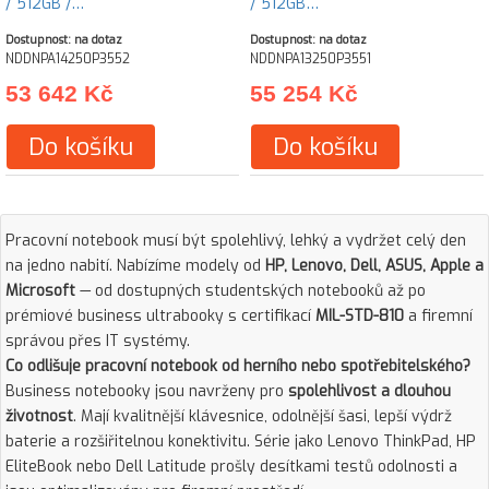
/ 512GB /…
/ 512GB…
Dostupnost: na dotaz
Dostupnost: na dotaz
NDDNPA14250P3552
NDDNPA13250P3551
53 642 Kč
55 254 Kč
Do košíku
Do košíku
Pracovní notebook musí být spolehlivý, lehký a vydržet celý den
na jedno nabití. Nabízíme modely od
HP, Lenovo, Dell, ASUS, Apple a
Microsoft
— od dostupných studentských notebooků až po
prémiové business ultrabooky s certifikací
MIL-STD-810
a firemní
správou přes IT systémy.
Co odlišuje pracovní notebook od herního nebo spotřebitelského?
Business notebooky jsou navrženy pro
spolehlivost a dlouhou
životnost
. Mají kvalitnější klávesnice, odolnější šasi, lepší výdrž
baterie a rozšiřitelnou konektivitu. Série jako Lenovo ThinkPad, HP
EliteBook nebo Dell Latitude prošly desítkami testů odolnosti a