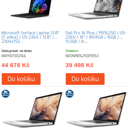
Microsoft Surface Laptop 13.8"
Dell Pro 16 Plus / PB16250 / U5-
(7. edice) / U5-236V / 13,8" /
236V / 16" / WUXGA / 16GB /
2304x153…
512GB / In…
Dostupnost: na dotaz
Skladem
NM1907302166
NDDNPB16250P3553
44 678 Kč
39 498 Kč
Do košíku
Do košíku