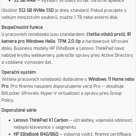
32 GB RAM
— vývojáři, virtuální stroje, náročné aplikace
Úložiště
512 GB NVMe SSD
je dnes standard. Pokud pracujete s
velkým množstvím souborů, zvažte 1 TB nebo externí disk.
Bezpečnostní funkce
U pracovních notebooků jsou standardem:
čtečka otisků prstů
,
IR
kamera pro Windows Hello
,
TPM 2.0 čip
a hardwarové šifrování
disku. Business modely HP EliteBook a Lenovo ThinkPad navíc
nabízejí krytku webkamery, pokročilé správy přes Active Directory
a vzdálené vymazání dat.
Operační systém
Většina pracovních notebooků dodáváme s
Windows 11 Home nebo
Pro
. Pro firemní nasazení doporučujeme verzi Pro — obsahuje
BitLocker šifrování, Hyper-V virtualizaci a správu přes Group
Policy.
Doporučené série
Lenovo ThinkPad X1 Carbon
— ultralehký, vojenská odolnost,
nejlepší klávesnice v segmentu
HP EliteBook 840/860
— výborná výdrž, firemní certifikace,