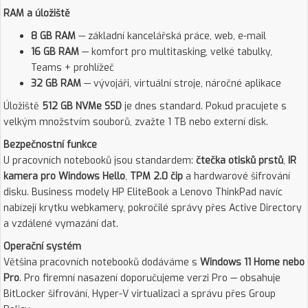
RAM a úložiště
8 GB RAM
— základní kancelářská práce, web, e-mail
16 GB RAM
— komfort pro multitasking, velké tabulky,
Teams + prohlížeč
32 GB RAM
— vývojáři, virtuální stroje, náročné aplikace
Úložiště
512 GB NVMe SSD
je dnes standard. Pokud pracujete s
velkým množstvím souborů, zvažte 1 TB nebo externí disk.
Bezpečnostní funkce
U pracovních notebooků jsou standardem:
čtečka otisků prstů
,
IR
kamera pro Windows Hello
,
TPM 2.0 čip
a hardwarové šifrování
disku. Business modely HP EliteBook a Lenovo ThinkPad navíc
nabízejí krytku webkamery, pokročilé správy přes Active Directory
a vzdálené vymazání dat.
Operační systém
Většina pracovních notebooků dodáváme s
Windows 11 Home nebo
Pro
. Pro firemní nasazení doporučujeme verzi Pro — obsahuje
BitLocker šifrování, Hyper-V virtualizaci a správu přes Group