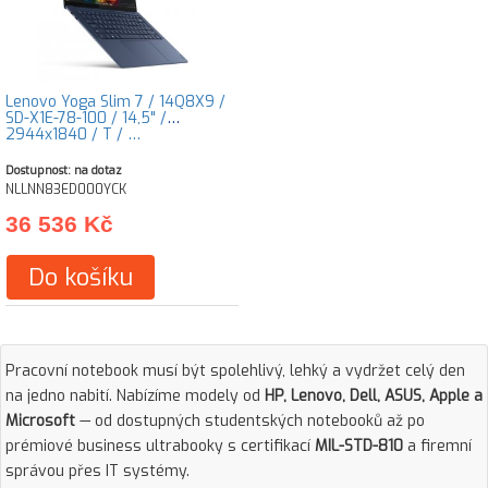
Lenovo Yoga Slim 7 / 14Q8X9 /
SD-X1E-78-100 / 14,5" /
2944x1840 / T / …
Dostupnost: na dotaz
NLLNN83ED000YCK
36 536 Kč
Do košíku
Pracovní notebook musí být spolehlivý, lehký a vydržet celý den
na jedno nabití. Nabízíme modely od
HP, Lenovo, Dell, ASUS, Apple a
Microsoft
— od dostupných studentských notebooků až po
prémiové business ultrabooky s certifikací
MIL-STD-810
a firemní
správou přes IT systémy.