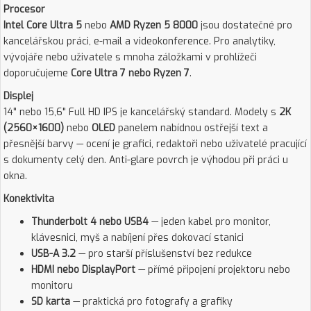
Procesor
Intel Core Ultra 5
nebo
AMD Ryzen 5 8000
jsou dostatečné pro
kancelářskou práci, e-mail a videokonference. Pro analytiky,
vývojáře nebo uživatele s mnoha záložkami v prohlížeči
doporučujeme
Core Ultra 7 nebo Ryzen 7
.
Displej
14" nebo 15,6" Full HD IPS je kancelářský standard. Modely s
2K
(2560×1600)
nebo
OLED
panelem nabídnou ostřejší text a
přesnější barvy — ocení je grafici, redaktoři nebo uživatelé pracující
s dokumenty celý den. Anti-glare povrch je výhodou při práci u
okna.
Konektivita
Thunderbolt 4 nebo USB4
— jeden kabel pro monitor,
klávesnici, myš a nabíjení přes dokovací stanici
USB-A 3.2
— pro starší příslušenství bez redukce
HDMI nebo DisplayPort
— přímé připojení projektoru nebo
monitoru
SD karta
— praktická pro fotografy a grafiky