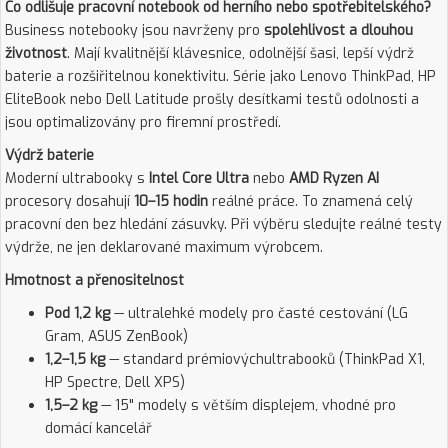
Co odlišuje pracovní notebook od herního nebo spotřebitelského?
Business notebooky jsou navrženy pro
spolehlivost a dlouhou
životnost
. Mají kvalitnější klávesnice, odolnější šasi, lepší výdrž
baterie a rozšiřitelnou konektivitu. Série jako Lenovo ThinkPad, HP
EliteBook nebo Dell Latitude prošly desítkami testů odolnosti a
jsou optimalizovány pro firemní prostředí.
Výdrž baterie
Moderní ultrabooky s
Intel Core Ultra
nebo
AMD Ryzen AI
procesory dosahují
10–15 hodin
reálné práce. To znamená celý
pracovní den bez hledání zásuvky. Při výběru sledujte reálné testy
výdrže, ne jen deklarované maximum výrobcem.
Hmotnost a přenositelnost
Pod 1,2 kg
— ultralehké modely pro časté cestování (LG
Gram, ASUS ZenBook)
1,2–1,5 kg
— standard prémiovýchultrabooků (ThinkPad X1,
HP Spectre, Dell XPS)
1,5–2 kg
— 15" modely s větším displejem, vhodné pro
domácí kancelář