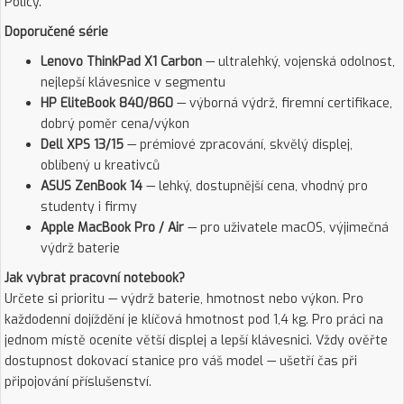
Policy.
Doporučené série
Lenovo ThinkPad X1 Carbon
— ultralehký, vojenská odolnost,
nejlepší klávesnice v segmentu
HP EliteBook 840/860
— výborná výdrž, firemní certifikace,
dobrý poměr cena/výkon
Dell XPS 13/15
— prémiové zpracování, skvělý displej,
oblíbený u kreativců
ASUS ZenBook 14
— lehký, dostupnější cena, vhodný pro
studenty i firmy
Apple MacBook Pro / Air
— pro uživatele macOS, výjimečná
výdrž baterie
Jak vybrat pracovní notebook?
Určete si prioritu — výdrž baterie, hmotnost nebo výkon. Pro
každodenní dojíždění je klíčová hmotnost pod 1,4 kg. Pro práci na
jednom místě oceníte větší displej a lepší klávesnici. Vždy ověřte
dostupnost dokovací stanice pro váš model — ušetří čas při
připojování příslušenství.