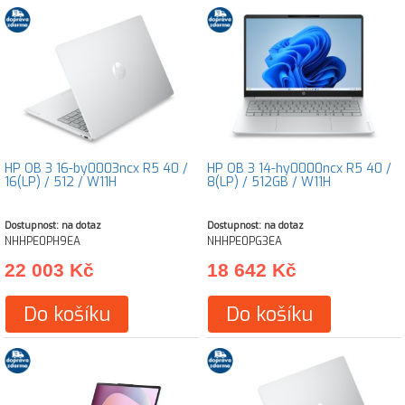
HP OB 3 16-by0003ncx R5 40 /
HP OB 3 14-hy0000ncx R5 40 /
16(LP) / 512 / W11H
8(LP) / 512GB / W11H
Dostupnost: na dotaz
Dostupnost: na dotaz
NHHPE0PH9EA
NHHPE0PG3EA
22 003 Kč
18 642 Kč
Do košíku
Do košíku