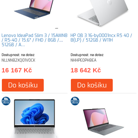
Lenovo IdeaPad Slim 3 / 15AMN8
HP OB 3 16-by0001ncx R5 40 /
/ R5-40 / 15,6" / FHD / 8GB /
8(LP) / 512GB / W11H
512GB / A…
Dostupnost: na dotaz
Dostupnost: na dotaz
NLLNN82XQ01V0CK
NHHPE0PH8EA
16 167 Kč
18 642 Kč
Do košíku
Do košíku