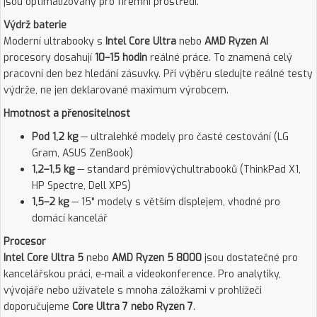
jsou optimalizovány pro firemní prostředí.
Výdrž baterie
Moderní ultrabooky s
Intel Core Ultra
nebo
AMD Ryzen AI
procesory dosahují
10–15 hodin
reálné práce. To znamená celý
pracovní den bez hledání zásuvky. Při výběru sledujte reálné testy
výdrže, ne jen deklarované maximum výrobcem.
Hmotnost a přenositelnost
Pod 1,2 kg
— ultralehké modely pro časté cestování (LG
Gram, ASUS ZenBook)
1,2–1,5 kg
— standard prémiovýchultrabooků (ThinkPad X1,
HP Spectre, Dell XPS)
1,5–2 kg
— 15" modely s větším displejem, vhodné pro
domácí kancelář
Procesor
Intel Core Ultra 5
nebo
AMD Ryzen 5 8000
jsou dostatečné pro
kancelářskou práci, e-mail a videokonference. Pro analytiky,
vývojáře nebo uživatele s mnoha záložkami v prohlížeči
doporučujeme
Core Ultra 7 nebo Ryzen 7
.