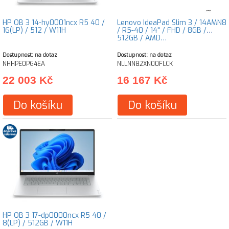
HP OB 3 14-hy0001ncx R5 40 /
Lenovo IdeaPad Slim 3 / 14AMN8
16(LP) / 512 / W11H
/ R5-40 / 14" / FHD / 8GB /
512GB / AMD…
Dostupnost: na dotaz
Dostupnost: na dotaz
NHHPE0PG4EA
NLLNN82XN00FLCK
22 003 Kč
16 167 Kč
Do košíku
Do košíku
HP OB 3 17-dp0000ncx R5 40 /
8(LP) / 512GB / W11H