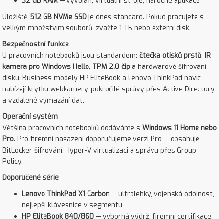
32 GB RAM
— vývojáři, virtuální stroje, náročné aplikace
Úložiště
512 GB NVMe SSD
je dnes standard. Pokud pracujete s
velkým množstvím souborů, zvažte 1 TB nebo externí disk.
Bezpečnostní funkce
U pracovních notebooků jsou standardem:
čtečka otisků prstů
,
IR
kamera pro Windows Hello
,
TPM 2.0 čip
a hardwarové šifrování
disku. Business modely HP EliteBook a Lenovo ThinkPad navíc
nabízejí krytku webkamery, pokročilé správy přes Active Directory
a vzdálené vymazání dat.
Operační systém
Většina pracovních notebooků dodáváme s
Windows 11 Home nebo
Pro
. Pro firemní nasazení doporučujeme verzi Pro — obsahuje
BitLocker šifrování, Hyper-V virtualizaci a správu přes Group
Policy.
Doporučené série
Lenovo ThinkPad X1 Carbon
— ultralehký, vojenská odolnost,
nejlepší klávesnice v segmentu
HP EliteBook 840/860
— výborná výdrž, firemní certifikace,