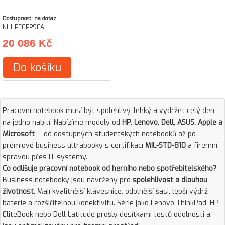
Dostupnost: na dotaz
NHHPE0PP9EA
20 086 Kč
Do košíku
Pracovní notebook musí být spolehlivý, lehký a vydržet celý den
na jedno nabití. Nabízíme modely od
HP, Lenovo, Dell, ASUS, Apple a
Microsoft
— od dostupných studentských notebooků až po
prémiové business ultrabooky s certifikací
MIL-STD-810
a firemní
správou přes IT systémy.
Co odlišuje pracovní notebook od herního nebo spotřebitelského?
Business notebooky jsou navrženy pro
spolehlivost a dlouhou
životnost
. Mají kvalitnější klávesnice, odolnější šasi, lepší výdrž
baterie a rozšiřitelnou konektivitu. Série jako Lenovo ThinkPad, HP
EliteBook nebo Dell Latitude prošly desítkami testů odolnosti a