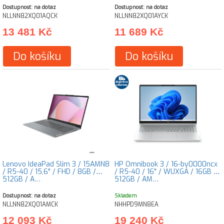
Dostupnost: na dotaz
Dostupnost: na dotaz
NLLNN82XQ01AQCK
NLLNN82XQ01AYCK
13 481 Kč
11 689 Kč
Do košíku
Do košíku
Lenovo IdeaPad Slim 3 / 15AMN8
HP Omnibook 3 / 16-by0000ncx
/ R5-40 / 15,6" / FHD / 8GB /
/ R5-40 / 16" / WUXGA / 16GB /
512GB / A…
512GB / AM…
Dostupnost: na dotaz
Skladem
NLLNN82XQ01AMCK
NHHPD9MN8EA
12 093 Kč
19 240 Kč