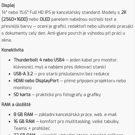
Displej
14" nebo 15,6" Full HD IPS je kancelářský standard. Modely s
2K
(2560×1600)
nebo
OLED
panelem nabídnou ostřejší text a
přesnější barvy — ocení je grafici, redaktoři nebo uživatelé pracující
s dokumenty celý den. Anti-glare povrch je výhodou při práci u
okna.
Konektivita
Thunderbolt 4 nebo USB4
— jeden kabel pro monitor,
klávesnici, myš a nabíjení přes dokovací stanici
USB-A 3.2
— pro starší příslušenství bez redukce
HDMI nebo DisplayPort
— přímé připojení projektoru nebo
monitoru
SD karta
— praktická pro fotografy a grafiky
RAM a úložiště
8 GB RAM
— základní kancelářská práce, web, e-mail
16 GB RAM
— komfort pro multitasking, velké tabulky,
Teams + prohlížeč