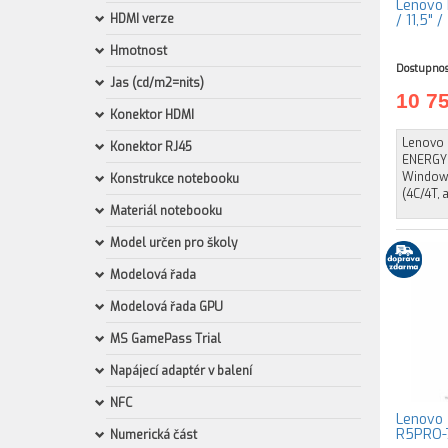
Lenovo 
HDMI verze
/ 11,5" 
Hmotnost
Dostupnos
Jas (cd/m2=nits)
10 7
Konektor HDMI
Lenovo I
Konektor RJ45
ENERGY 
Windows
Konstrukce notebooku
(4C/4T,
Materiál notebooku
Model určen pro školy
Modelová řada
Modelová řada GPU
MS GamePass Trial
Napájecí adaptér v balení
NFC
Lenovo 
R5PRO-7
Numerická část