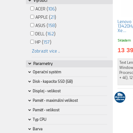
Výrobci
ACER (
106
)
APPLE (
21
)
Lenovo 
ASUS (
158
)
13420H/
Xe…
DELL (
162
)
Skladem
HP (
157
)
13 3
Zobrazit více ..
Text Le
Parametry
Windows
Operační systém
Procesor
+ 4E), 12
Disk - kapacita SSD (GB)
Displej - velikost
Paměť - maximální velikost
Paměť - velikost
Typ CPU
Barva