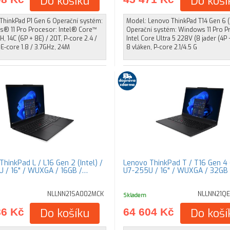
Do košíku
Do koší
ThinkPad P1 Gen 6 Operační systém:
Model: Lenovo ThinkPad T14 Gen 6 (I
® 11 Pro Procesor: Intel® Core™
Operační systém: Windows 11 Pro P
H, 14C (6P + 8E) / 20T, P-core 2.4 /
Intel Core Ultra 5 228V (8 jader (4P 
E-core 1.8 / 3.7GHz, 24M
8 vláken, P-core 2.1/4.5 G
hinkPad L / L16 Gen 2 (Intel) /
Lenovo ThinkPad T / T16 Gen 4 (
 / 16" / WUXGA / 16GB /…
U7-255U / 16" / WUXGA / 32GB
NLLNN21SA002MCK
NLLNN21Q
Skladem
86 Kč
Do košíku
64 604 Kč
Do koší