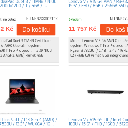
IdeaPad Duet 3 / 11IAN8 / N100
Lenovo V / V15 G4 AMN / R3-73
/ 2000x1200 / T / 4GB / …
15,6" / FHD / 8GB / 256GB SSD
NLLNN82XK003TCK
NLLNN82Y
t: na dotaz
Skladem
52 Kč
Do košíku
11 757 Kč
Do koší
deaPad Duet 3 11IAN8 Certifikace
Model: Lenovo V15 G4 AMN Operačn
STAR® Operační systém:
systém: Windows 11 Pro Procesor:
® 11 Pro Procesor: Intel® N100
Ryzen 3 7320U (4C / 8T, 2.4 / 4.1GH
 až 3,4GHz, 6MB) Paměť: 4GB
L2 / 4MB L3) Paměť: 8GB integrován
ThinkPad L / L13 Gen 4 (AMD) /
Lenovo V / V15 G5 IRL / Intel Co
530U / 13,3" / WUXGA / 16…
100U / 15,6" / FHD / 16GB / 51