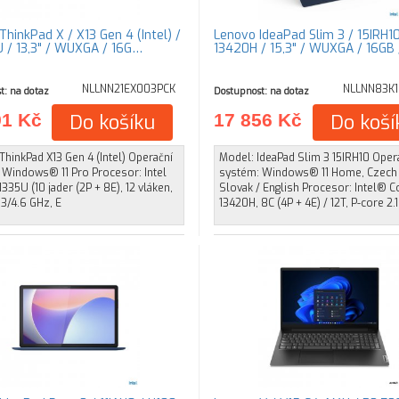
hinkPad X / X13 Gen 4 (Intel) /
Lenovo IdeaPad Slim 3 / 15IRH10
U / 13,3" / WUXGA / 16G…
13420H / 15,3" / WUXGA / 16GB
NLLNN21EX003PCK
NLLNN83K
t: na dotaz
Dostupnost: na dotaz
91 Kč
Do košíku
17 856 Kč
Do koší
hinkPad X13 Gen 4 (Intel) Operační
Model: IdeaPad Slim 3 15IRH10 Oper
 Windows® 11 Pro Procesor: Intel
systém: Windows® 11 Home, Czech 
1335U (10 jader (2P + 8E), 12 vláken,
Slovak / English Procesor: Intel® C
.3/4.6 GHz, E
13420H, 8C (4P + 4E) / 12T, P-core 2.1