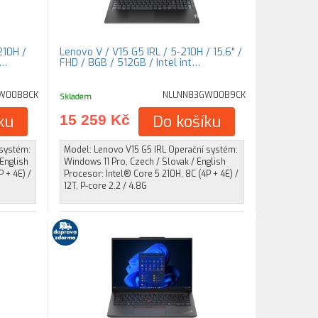
210H /
Lenovo V / V15 G5 IRL / 5-210H / 15,6" /
e…
FHD / 8GB / 512GB / Intel int…
W00B8CK
NLLNN83GW00B9CK
Skladem
ku
15 259 Kč
Do košíku
 systém:
Model: Lenovo V15 G5 IRL Operační systém:
English
Windows 11 Pro, Czech / Slovak / English
 + 4E) /
Procesor: Intel® Core 5 210H, 8C (4P + 4E) /
12T, P-core 2.2 / 4.8G