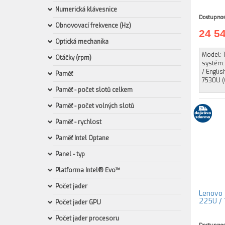
Numerická klávesnice
Dostupnos
Obnovovací frekvence (Hz)
24 5
Optická mechanika
Model: 
Otáčky (rpm)
systém:
/ Engli
Paměť
7530U (6
Paměť - počet slotů celkem
Paměť - počet volných slotů
Paměť - rychlost
Paměť Intel Optane
Panel - typ
Platforma Intel® Evo™
Počet jader
Lenovo 
225U / 
Počet jader GPU
Počet jader procesoru