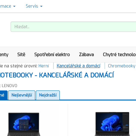
amace
Servis
enty
Sítě
Spotřební elektro
Zábava
Chytré technolo
e na stejné úrovni:
Herní
Kancelářské a domácí
Chromebooky
OTEBOOKY - KANCELÁŘSKÉ A DOMÁCÍ
:
LENOVO
né
Nejlevnější
Nejdražší