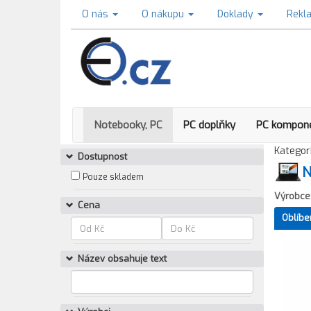
O nás
O nákupu
Doklady
Rekl
Notebooky, PC
PC doplňky
PC kompon
Kategori
Dostupnost
N
Pouze skladem
Výrobce
Cena
Oblíbe
Název obsahuje text