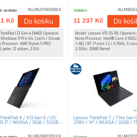
NLLNN21FN0008CK
NLLNN83G
t: na dotaz
Skladem
41 Kč
Do košíku
11 237 Kč
Do koší
ThinkPad L13 Gen 4 (AMD) Operační
Model: Lenovo V15 G5 IRL Operační
 Windows 11 Pro 64, Czech / Slovak
None Procesor: Intel® Core 3 100U,
sh Procesor: AMD Ryzen 5 PRO
+ 4E) / 8T, P-core 1.2 / 4.7GHz, E-cor
 jader, 12 vláken, 2.0/4.
3.3GHz, 10MB Paměť
ThinkPad X / X13 Gen 6 / U5-
Lenovo ThinkPad T / T14s Gen 6
13,3" / WUXGA / 16GB / 512GB…
258V / 14" / WUXGA / 32GB / 1
NLLNN21RK005QCK
NLLNN21Q