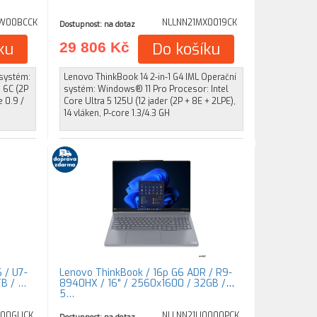
W00BCCK
NLLNN21MX0019CK
Dostupnost: na dotaz
ku
29 806 Kč
Do košíku
 systém:
Lenovo ThinkBook 14 2-in-1 G4 IML Operační
 6C (2P
systém: Windows® 11 Pro Procesor: Intel
e 0.9 /
Core Ultra 5 125U (12 jader (2P + 8E + 2LPE),
14 vláken, P-core 1.3/4.3 GH
 / U7-
Lenovo ThinkBook / 16p G6 ADR / R9-
TB / …
8940HX / 16" / 2560x1600 / 32GB /
5…
X00GUCK
NLLNN21U0000PCK