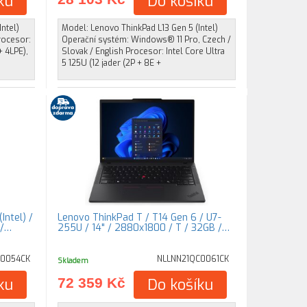
ku
Do košíku
ntel)
Model: Lenovo ThinkPad L13 Gen 5 (Intel)
rocesor:
Operační systém: Windows® 11 Pro, Czech /
+ 4LPE),
Slovak / English Procesor: Intel Core Ultra
5 125U (12 jader (2P + 8E +
Intel) /
Lenovo ThinkPad T / T14 Gen 6 / U7-
 /…
255U / 14" / 2880x1800 / T / 32GB /…
E0054CK
NLLNN21QC0061CK
Skladem
ku
72 359 Kč
Do košíku