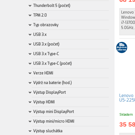
Thunderbolt 5 (počet)
Lenovo 
TPM 2.0
Windows
i7-13700
Typ obrazovky
5.0GHz, 
USB 3.x
USB 3.x (počet)
USB 3.x Type-C
USB 3.x Type-C (počet)
Verze HDMI
Výdrž na baterie (hod.)
Výstup DisplayPort
Lenovo T
U5-225U
Výstup HDMI
Výstup mini DisplayPort
Skladem
Výstup mini/micro HDMI
35 5
Výstup sluchátka