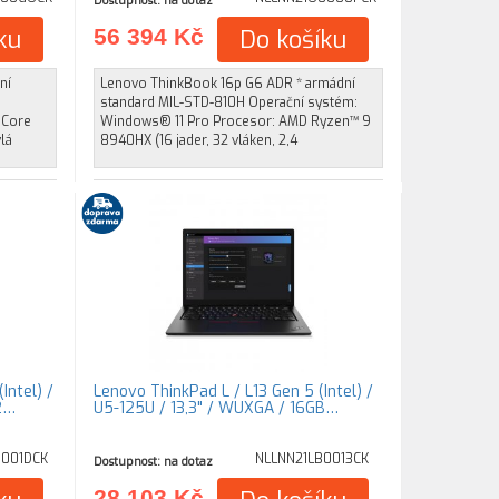
Dostupnost: na dotaz
ku
56 394 Kč
Do košíku
ní
Lenovo ThinkBook 16p G6 ADR * armádní
standard MIL-STD-810H Operační systém:
 Core
Windows® 11 Pro Procesor: AMD Ryzen™ 9
vlá
8940HX (16 jader, 32 vláken, 2,4
Intel) /
Lenovo ThinkPad L / L13 Gen 5 (Intel) /
2…
U5-125U / 13,3" / WUXGA / 16GB…
G001DCK
NLLNN21LB0013CK
Dostupnost: na dotaz
28 103 Kč