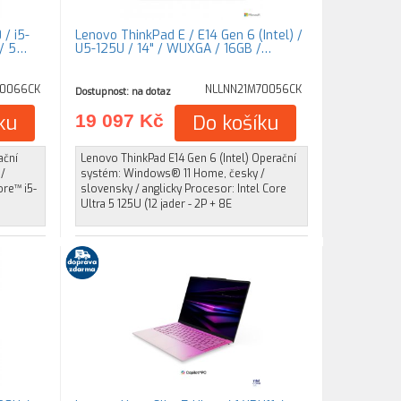
 / i5-
Lenovo ThinkPad E / E14 Gen 6 (Intel) /
 / 5…
U5-125U / 14" / WUXGA / 16GB /…
10066CK
NLLNN21M70056CK
Dostupnost: na dotaz
ku
19 097 Kč
Do košíku
ační
Lenovo ThinkPad E14 Gen 6 (Intel) Operační
/
systém: Windows® 11 Home, česky /
ore™ i5-
slovensky / anglicky Procesor: Intel Core
Ultra 5 125U (12 jader - 2P + 8E