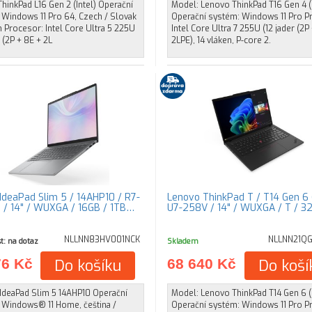
hinkPad L16 Gen 2 (Intel) Operační
Model: Lenovo ThinkPad T16 Gen 4 (I
 Windows 11 Pro 64, Czech / Slovak
Operační systém: Windows 11 Pro P
h Procesor: Intel Core Ultra 5 225U
Intel Core Ultra 7 255U (12 jader (2P
r (2P + 8E + 2L
2LPE), 14 vláken, P-core 2.
IdeaPad Slim 5 / 14AHP10 / R7-
Lenovo ThinkPad T / T14 Gen 6 (
/ 14" / WUXGA / 16GB / 1TB…
U7-258V / 14" / WUXGA / T / 3
NLLNN83HV001NCK
NLLNN21Q
t: na dotaz
Skladem
76 Kč
Do košíku
68 640 Kč
Do koší
IdeaPad Slim 5 14AHP10 Operační
Model: Lenovo ThinkPad T14 Gen 6 (I
 Windows® 11 Home, čeština /
Operační systém: Windows 11 Pro P