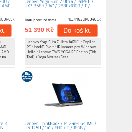
20U /
Lenovo Yoga Slim 7 Ultra / 14IPH11 /
 / AMD…
UX7-358H / 14" / 2880x1800 / T / …
U00RCCK
NLLNN83QK004QCK
Dostupnost: na dotaz
ku
51 390 Kč
Do košíku
í
Lenovo Yoga Slim 7 Ultra 14IPH11 * Copilot+
 AMD
PC * Intel® Evo™ * IR kamera pro Windows
z, 2MB
Hello * Lenovo TWS YOGA PC Edition (Tidal
o na
Teal) + Yoga Mouse (Seas
re 3
Lenovo ThinkBook / 14 2-in-1 G4 IML /
2GB…
U5-125U / 14" / FHD / T / 16GB /…