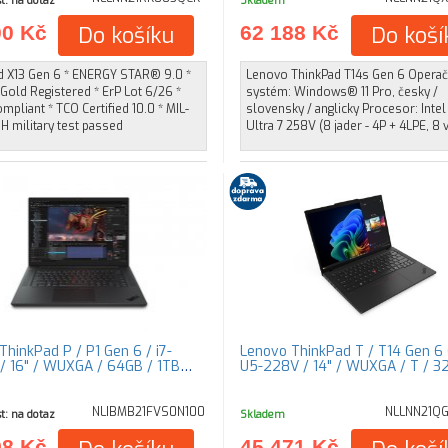
t: na dotaz
Skladem
00 Kč
Do košíku
62 188 Kč
Do koší
d X13 Gen 6 * ENERGY STAR® 9.0 *
Lenovo ThinkPad T14s Gen 6 Operač
Gold Registered * ErP Lot 6/26 *
systém: Windows® 11 Pro, česky /
pliant * TCO Certified 10.0 * MIL-
slovensky / anglicky Procesor: Intel
H military test passed
Ultra 7 258V (8 jader - 4P + 4LPE, 8 
ThinkPad P / P1 Gen 6 / i7-
Lenovo ThinkPad T / T14 Gen 6 (
/ 16" / WUXGA / 64GB / 1TB
U5-228V / 14" / WUXGA / T / 3
NLIBMB21FVS0N100
NLLNN21Q
t: na dotaz
Skladem
98 Kč
45 471 Kč