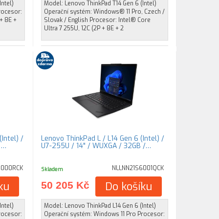
ntel)
Model: Lenovo ThinkPad T14 Gen 6 (Intel)
rocesor:
Operační systém: Windows® 11 Pro, Czech /
 + 8E +
Slovak / English Procesor: Intel® Core
Ultra 7 255U, 12C (2P + 8E + 2
Intel) /
Lenovo ThinkPad L / L14 Gen 6 (Intel) /
2…
U7-255U / 14" / WUXGA / 32GB /…
G000RCK
NLLNN21S6001QCK
Skladem
ku
50 205 Kč
Do košíku
ntel)
Model: Lenovo ThinkPad L14 Gen 6 (Intel)
rocesor:
Operační systém: Windows 11 Pro Procesor: