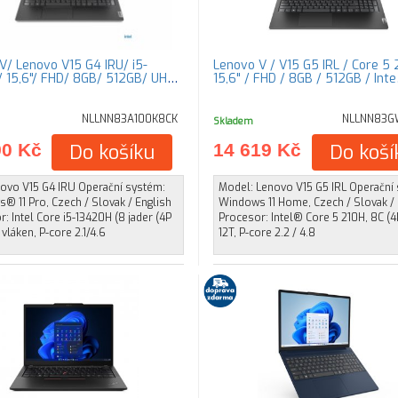
V/ Lenovo V15 G4 IRU/ i5-
Lenovo V / V15 G5 IRL / Core 5 
 15,6"/ FHD/ 8GB/ 512GB/ UHD
15,6" / FHD / 8GB / 512GB / Int
NLLNN83A100K8CK
NLLNN83G
Skladem
90 Kč
Do košíku
14 619 Kč
Do koší
novo V15 G4 IRU Operační systém:
Model: Lenovo V15 G5 IRL Operační
® 11 Pro, Czech / Slovak / English
Windows 11 Home, Czech / Slovak / 
: Intel Core i5-13420H (8 jader (4P
Procesor: Intel® Core 5 210H, 8C (4P
 vláken, P-core 2.1/4.6
12T, P-core 2.2 / 4.8