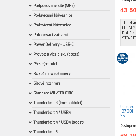
Dostupnos
Podporované sítě (MHz)
43 5
Podsvícená klávesnice
ThinkPa
Podsvícení klávesnice
EPEAT™ 
RoHS com
Polohovací zařízení
STD-810
Power Delivery - USB-C
Provoz s více disky (počet)
Přesný model
Rozlišení webkamery
Síťové rozhraní
Standard MIL-STD 810G
Thunderbolt 3 (kompatibilní)
Lenovo 
13700H 
Thunderbolt 4 / USB4
SS…
Thunderbolt 4 / USB4 (počet)
Dostupnos
Thunderbolt 5
68 1