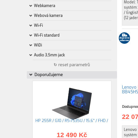
Model: T
Webkamera
systém:
/ Englis
Webová kamera
(12 jade
Wi-Fi
Wi-Fi standard
WiDi
Audio 3,5mm jack
↻ reset parametrů
Doporučujeme
Lenovo 
8845HS 
Dostupnos
22 0
HP 255R / G10 / R5-7535U / 15,6" / FHD /
Lenovo 
12 490 Kč
systém: