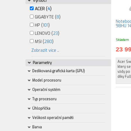
Výrobci
ACER (
4
)
GIGABYTE (
8
)
Noteboo
HP (
101
)
98HU 14
LENOVO (
23
)
Skladem
MSI (
280
)
23 9
Zobrazit více ..
Acer Sw
Parametry
který se
Dedikovaná grafická karta (GPU)
vždy po 
díky Ful
Model procesoru
Operační systém
Typ procesoru
Úhlopříčka
Velikost operační paměti
Barva