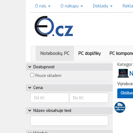
O nás
O nákupu
Doklady
Rekl
Notebooky, PC
PC doplňky
PC kompon
Kategori
Dostupnost
N
Pouze skladem
Výrobce
Cena
Oblíbe
Název obsahuje text