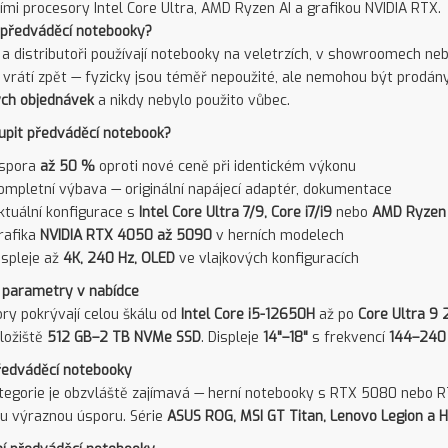
mi procesory Intel Core Ultra, AMD Ryzen AI a grafikou NVIDIA RTX.
 předváděcí notebooky?
 a distributoři používají notebooky na veletrzích, v showroomech ne
 vrátí zpět — fyzicky jsou téměř nepoužité, ale nemohou být prodány 
ch objednávek
a nikdy nebylo použito vůbec.
upit předváděcí notebook?
spora
až 50 %
oproti nové ceně při identickém výkonu
ompletní výbava — originální napájecí adaptér, dokumentace
ktuální konfigurace s
Intel Core Ultra 7/9, Core i7/i9
nebo
AMD Ryzen 
rafika
NVIDIA RTX 4050 až 5090
v herních modelech
ispleje až
4K, 240 Hz, OLED
ve vlajkových konfiguracích
 parametry v nabídce
ry pokrývají celou škálu od
Intel Core i5-12650H
až po
Core Ultra 9
úložiště
512 GB–2 TB NVMe SSD
. Displeje
14"–18"
s frekvencí
144–240
ředváděcí notebooky
tegorie je obzvláště zajímavá — herní notebooky s RTX 5080 nebo R
u výraznou úsporu. Série
ASUS ROG, MSI GT Titan, Lenovo Legion a