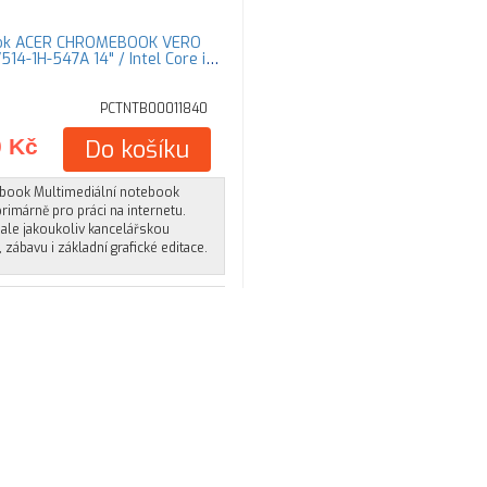
ok ACER CHROMEBOOK VERO
14-1H-547A 14" / Intel Core i5-
PCTNTB00011840
0 Kč
Do košíku
ook Multimediální notebook
rimárně pro práci na internetu.
ale jakoukoliv kancelářskou
, zábavu i základní grafické editace.