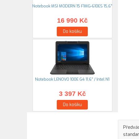
Notebook MSI MODERN 15 F1MG-610ES 15,6"
16 990 Kč
Do košíku
Notebook LENOVO 100E G4 11,6" / Intel N1
3 397 Kč
Do košíku
Předvád
standar