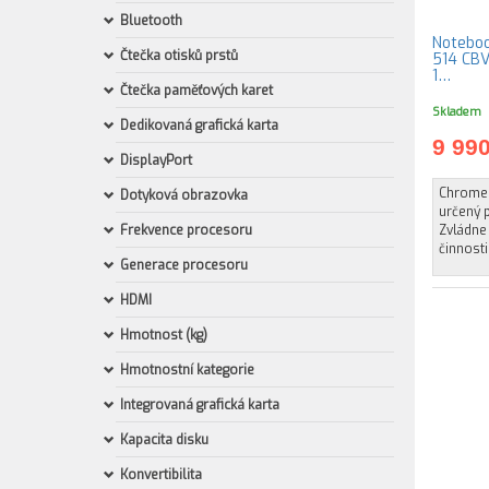
Bluetooth
Notebo
Čtečka otisků prstů
514 CBV5
1…
Čtečka paměťových karet
Skladem
Dedikovaná grafická karta
9 99
DisplayPort
Chromeb
Dotyková obrazovka
určený p
Frekvence procesoru
Zvládne 
činnosti
Generace procesoru
HDMI
Hmotnost (kg)
Hmotnostní kategorie
Integrovaná grafická karta
Kapacita disku
Konvertibilita