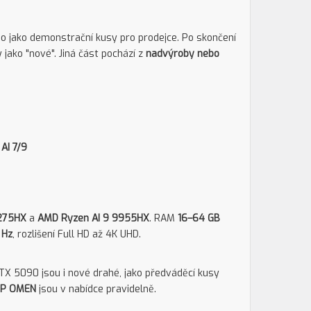
bo jako demonstrační kusy pro prodejce. Po skončení
jako "nové". Jiná část pochází z
nadvýroby nebo
AI 7/9
 275HX
a
AMD Ryzen AI 9 9955HX
. RAM
16–64 GB
 Hz
, rozlišení Full HD až 4K UHD.
TX 5090 jsou i nové drahé, jako předváděcí kusy
 HP OMEN
jsou v nabídce pravidelně.