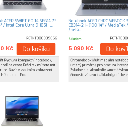
k ACER SWIFT GO 14 SFG14-73-
Notebook ACER CHROMEBOOK 3
" / Intel Core Ultra 9 185H …
CB314-2H-K1QQ 14" / MediaTek
/ 64G…
PCTNTB00009666
PCTNTB000
Skladem
90 Kč
Do košíku
5 090 Kč
Do koší
ift Rychlý a kompaktní notebook,
Chromebook Multimediální notebo
 hodí na cesty. Práci tak můžete mít
určený primárně pro práci na interne
ruce. Navíc v kvalitním zobrazení
Zvládne ale jakoukoliv kancelářskou
l HD displeji. Pod
činnosti, zábavu i základní grafické e