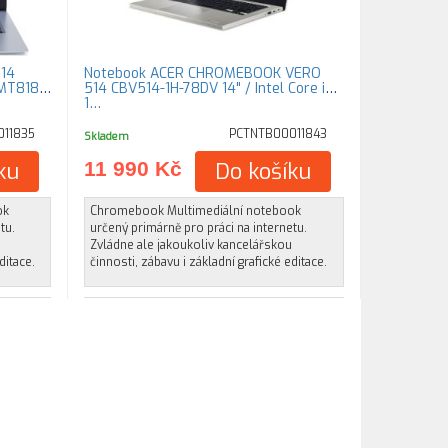
14
Notebook ACER CHROMEBOOK VERO
 MT8183
514 CBV514-1H-78DV 14" / Intel Core i7-
1…
11835
PCTNTB00011843
Skladem
ku
11 990 Kč
Do košíku
ok
Chromebook Multimediální notebook
tu.
určený primárně pro práci na internetu.
Zvládne ale jakoukoliv kancelářskou
ditace.
činnosti, zábavu i základní grafické editace.