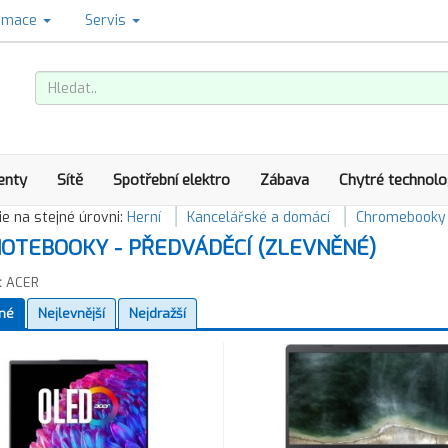
amace
Servis
enty
Sítě
Spotřební elektro
Zábava
Chytré technolo
e na stejné úrovni:
Herní
Kancelářské a domácí
Chromebooky
OTEBOOKY - PŘEDVÁDĚCÍ (ZLEVNĚNÉ)
:
ACER
né
Nejlevnější
Nejdražší