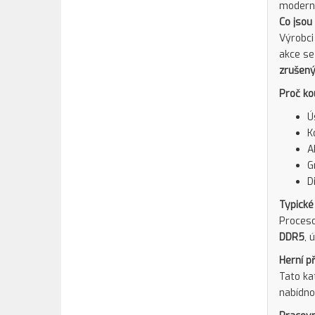
moderní
Co jsou
Výrobci
akce se
zrušený
Proč ko
Ú
K
A
G
D
Typické
Proceso
DDR5
, 
Herní p
Tato ka
nabídno