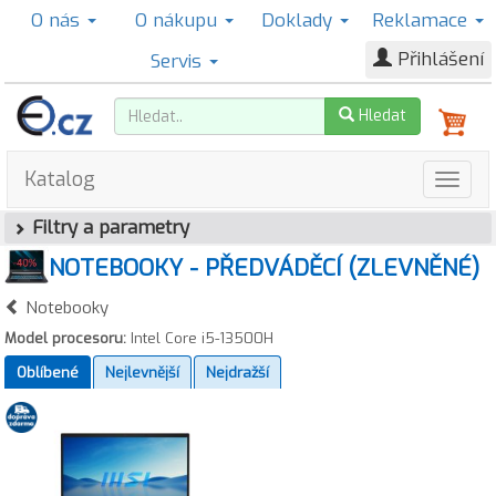
O nás
O nákupu
Doklady
Reklamace
Přihlášení
Servis
Hledat
Katalog
Filtry a parametry
NOTEBOOKY - PŘEDVÁDĚCÍ (ZLEVNĚNÉ)
Notebooky
Model procesoru:
Intel Core i5-13500H
Oblíbené
Nejlevnější
Nejdražší