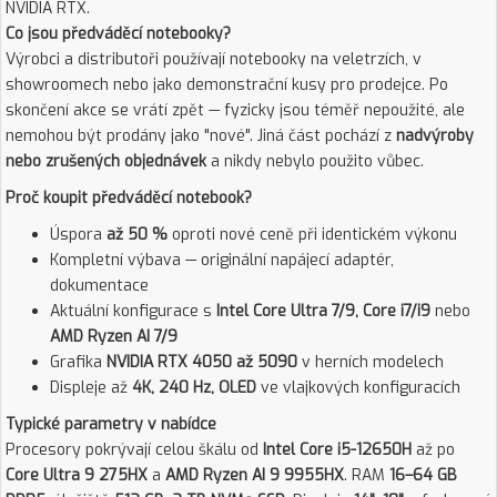
NVIDIA RTX.
Co jsou předváděcí notebooky?
Výrobci a distributoři používají notebooky na veletrzích, v
showroomech nebo jako demonstrační kusy pro prodejce. Po
skončení akce se vrátí zpět — fyzicky jsou téměř nepoužité, ale
nemohou být prodány jako "nové". Jiná část pochází z
nadvýroby
nebo zrušených objednávek
a nikdy nebylo použito vůbec.
Proč koupit předváděcí notebook?
Úspora
až 50 %
oproti nové ceně při identickém výkonu
Kompletní výbava — originální napájecí adaptér,
dokumentace
Aktuální konfigurace s
Intel Core Ultra 7/9, Core i7/i9
nebo
AMD Ryzen AI 7/9
Grafika
NVIDIA RTX 4050 až 5090
v herních modelech
Displeje až
4K, 240 Hz, OLED
ve vlajkových konfiguracích
Typické parametry v nabídce
Procesory pokrývají celou škálu od
Intel Core i5-12650H
až po
Core Ultra 9 275HX
a
AMD Ryzen AI 9 9955HX
. RAM
16–64 GB