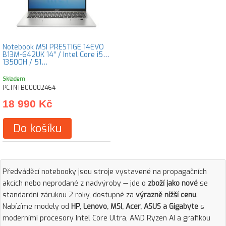
Notebook MSI PRESTIGE 14EVO
B13M-642UK 14" / Intel Core i5-
13500H / 51…
Skladem
PCTNTB00002464
18 990 Kč
Do košíku
Předváděcí notebooky jsou stroje vystavené na propagačních
akcích nebo neprodané z nadvýroby — jde o
zboží jako nové
se
standardní zárukou 2 roky, dostupné za
výrazně nižší cenu
.
Nabízíme modely od
HP, Lenovo, MSI, Acer, ASUS a Gigabyte
s
moderními procesory Intel Core Ultra, AMD Ryzen AI a grafikou