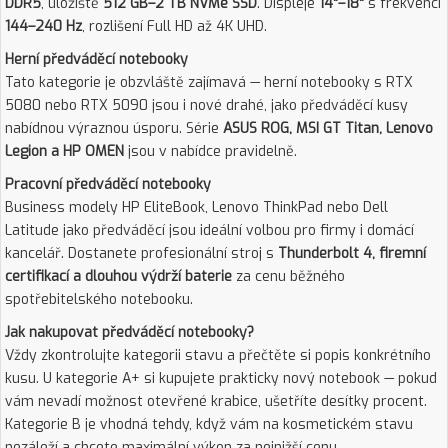
DDR5
, úložiště
512 GB–2 TB NVMe SSD
. Displeje
14"–18"
s frekvencí
144–240 Hz
, rozlišení Full HD až 4K UHD.
Herní předváděcí notebooky
Tato kategorie je obzvláště zajímavá — herní notebooky s RTX
5080 nebo RTX 5090 jsou i nové drahé, jako předváděcí kusy
nabídnou výraznou úsporu. Série
ASUS ROG, MSI GT Titan, Lenovo
Legion a HP OMEN
jsou v nabídce pravidelně.
Pracovní předváděcí notebooky
Business modely HP EliteBook, Lenovo ThinkPad nebo Dell
Latitude jako předváděcí jsou ideální volbou pro firmy i domácí
kancelář. Dostanete profesionální stroj s
Thunderbolt 4, firemní
certifikací a dlouhou výdrží baterie
za cenu běžného
spotřebitelského notebooku.
Jak nakupovat předváděcí notebooky?
Vždy zkontrolujte kategorii stavu a přečtěte si popis konkrétního
kusu. U kategorie A+ si kupujete prakticky nový notebook — pokud
vám nevadí možnost otevřené krabice, ušetříte desítky procent.
Kategorie B je vhodná tehdy, když vám na kosmetickém stavu
nezáleží a chcete maximální výkon za nejnižší cenu.