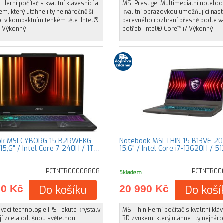
 Herní počítač s kvalitní klávesnicí a
MSI Prestige Multimediální notebo
m, který utáhne i ty nejnáročnější
kvalitní obrazovkou umožňující nast
íc v kompaktním tenkém těle. Intel®
barevného rozhraní přesně podle v
7 Výkonný
potřeb. Intel® Core™ i7 Výkonný
ok MSI CYBORG 15 B2RWFKG-
Notebook MSI THIN 15 B13VE-2
5,6" / Intel Core 7 240H / 1TB
15,6" / Intel Core i7-13620H / 
PCTNTB00008808
PCTNTB00
Skladem
90 Kč
Do košíku
20 990 Kč
Do koší
ací technologie IPS Tekuté krystaly
MSI Thin Herní počítač s kvalitní kláv
í zcela odlišnou světelnou
3D zvukem, který utáhne i ty nejnáro