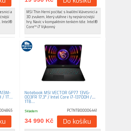
ku
Do košíku
esnicí a
MSI Thin Herní počítač s kvalitní klávesnicí a
čnější
3D zvukem, který utáhne i ty nejnáročnější
. Intel®
hry. Navíc v kompaktním tenkém těle. Intel®
Core™ i7 Výkonný
A13M-
Notebook MSI VECTOR GP77 13VG-
H / 1T…
003FR 17,3" / Intel Core i7-13700H /
1TB…
004865
PCTNTB00006441
Skladem
ku
34 990 Kč
Do košíku