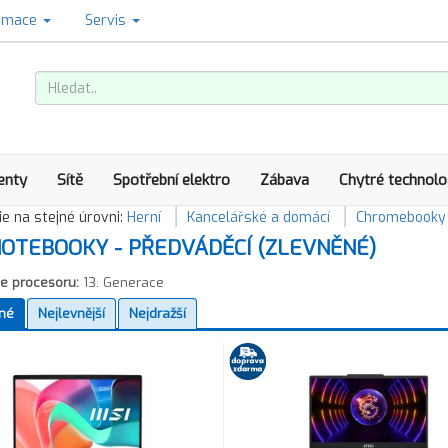
amace
Servis
enty
Sítě
Spotřební elektro
Zábava
Chytré technolo
e na stejné úrovni:
Herní
Kancelářské a domácí
Chromebooky
OTEBOOKY - PŘEDVÁDĚCÍ (ZLEVNĚNÉ)
e procesoru:
13. Generace
né
Nejlevnější
Nejdražší