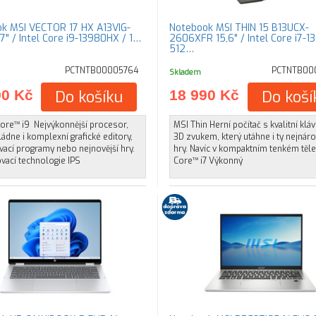
k MSI VECTOR 17 HX A13VIG-
Notebook MSI THIN 15 B13UCX-
7" / Intel Core i9-13980HX / 1…
2606XFR 15,6" / Intel Core i7-1
512…
PCTNTB00005764
PCTNTB00
Skladem
90 Kč
Do košíku
18 990 Kč
Do koší
Core™ i9 Nejvýkonnější procesor,
MSI Thin Herní počítač s kvalitní kláv
ládne i komplexní grafické editory,
3D zvukem, který utáhne i ty nejnáro
ací programy nebo nejnovější hry.
hry. Navíc v kompaktním tenkém těle
vací technologie IPS
Core™ i7 Výkonný