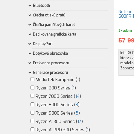
Bluetooth
Noteboo
Čtečka otisků prstů
603FR 1
Čtečka paměťových karet
Skladem
Dedikovaná grafická karta
57 9
DisplayPort
Intel® 
Dotyková obrazovka
který zv
Frekvence procesoru
modelov
Zobrazo
Generace procesoru
MediaTek Kompanio (
1
)
Ryzen 200 Series (
1
)
Ryzen 7000 Series (
14
)
Ryzen 8000 Series (
3
)
Ryzen 9000 Series (
5
)
Ryzen AI 300 Series (
17
)
Ryzen AI PRO 300 Series (
1
)