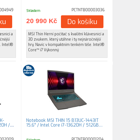
004949
PCTNTB00003036
Skladem
ku
20 990 Kč
Do košíku
esnicí a
MSI Thin Herní počítač s kvalitní klávesnicí a
čnější
3D zvukem, který utáhne i ty nejnáročnější
. Intel®
hry. Navíc v kompaktním tenkém těle. Intel®
Core™ i7 Výkonný
K-
Notebook MSI THIN 15 B13UC-1443IT
20H /
15,6" / Intel Core i7-13620H / 512GB…
002009
PCTNTB00001204