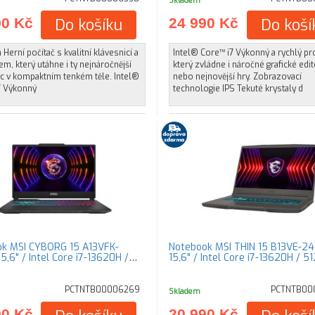
Skladem
90 Kč
Do košíku
24 990 Kč
Do koší
 Herní počítač s kvalitní klávesnicí a
Intel® Core™ i7 Výkonný a rychlý pr
m, který utáhne i ty nejnáročnější
který zvládne i náročné grafické edi
íc v kompaktním tenkém těle. Intel®
nebo nejnovější hry. Zobrazovací
7 Výkonný
technologie IPS Tekuté krystaly d
k MSI CYBORG 15 A13VFK-
Notebook MSI THIN 15 B13VE-2
5,6" / Intel Core i7-13620H /
15,6" / Intel Core i7-13620H / 
PCTNTB00006269
PCTNTB00
Skladem
90 Kč
20 990 Kč