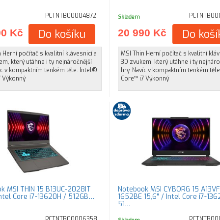
PCTNTB00004872
PCTNTB00
Skladem
90 Kč
Do košíku
20 990 Kč
Do koší
 Herní počítač s kvalitní klávesnicí a
MSI Thin Herní počítač s kvalitní kláv
m, který utáhne i ty nejnáročnější
3D zvukem, který utáhne i ty nejnáro
íc v kompaktním tenkém těle. Intel®
hry. Navíc v kompaktním tenkém těle
7 Výkonný
Core™ i7 Výkonný
k MSI THIN 15 B13UC-2028IT
Notebook MSI CYBORG 15 A13VF
 Intel Core i7-13620H / 512GB…
1652BE 15,6" / Intel Core i7-136
51…
PCTNTB00006358
PCTNTB00