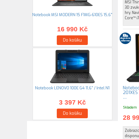
MSI Thin
3D zvuke
hry. Nav
Notebook MSI MODERN 15 F1MG-610ES 15,6"
Core™ i
16 990 Kč
Do košíku
Notebo
Notebook LENOVO 100E G4 11,6" / Intel N1
201XES 1
…
3 397 Kč
Skladem
Do košíku
28 9
Zobrazov
disponuj