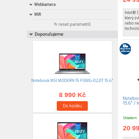
Webkamera
Intel® C
Wifi
který zv
nebo nej
↻ reset parametrů
technolo
Doporučujeme
Notebook MSI MODERN 15 F13MG-022IT 15,6"
8 990 Kč
Noteboo
15,6" /
Do košíku
Skladem
20 9