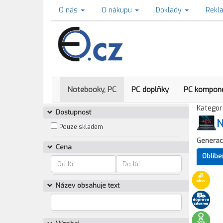
O nás
O nákupu
Doklady
Rekl
Notebooky, PC
PC doplňky
PC kompon
Kategori
Dostupnost
N
Pouze skladem
Generac
Cena
Oblíbe
Název obsahuje text