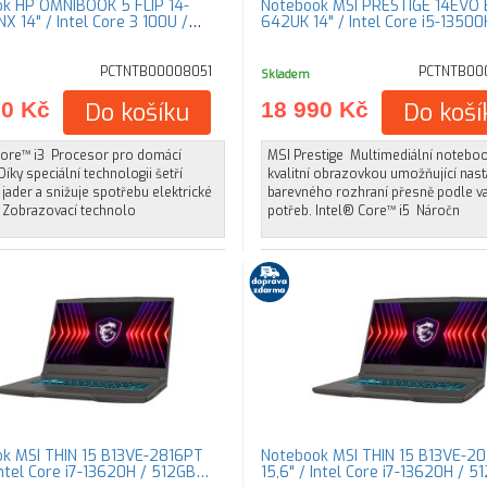
k HP OMNIBOOK 5 FLIP 14-
Notebook MSI PRESTIGE 14EVO 
X 14" / Intel Core 3 100U /
642UK 14" / Intel Core i5-13500
PCTNTB00008051
PCTNTB00
Skladem
90 Kč
Do košíku
18 990 Kč
Do koší
Core™ i3 Procesor pro domácí
MSI Prestige Multimediální notebo
 Díky speciální technologii šetří
kvalitní obrazovkou umožňující nast
 jader a snižuje spotřebu elektrické
barevného rozhraní přesně podle v
. Zobrazovací technolo
potřeb. Intel® Core™ i5 Náročn
k MSI THIN 15 B13VE-2816PT
Notebook MSI THIN 15 B13VE-20
 Intel Core i7-13620H / 512GB…
15,6" / Intel Core i7-13620H / 