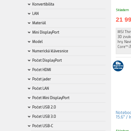
Konvertibilita
Skladem
LAN
21 9
Materiál
MSI Thin
Mini DisplayPort
3D zvuke
Model
hry. Nav
Core™ i
Numerická klávesnice
Počet DisplayPort
Počet HDMI
Počet jader
Počet LAN
Počet Mini DisplayPort
Počet USB 2.0
Noteboo
Počet USB 3.0
15,6" /
Počet USB-C