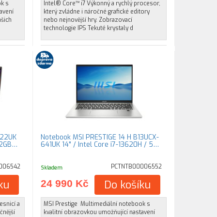
ok s
Intel® Core™ i7 Výkonný a rychlý procesor,
avení
který zvládne i náročné grafické editory
ašich
nebo nejnovější hry. Zobrazovací
technologie IPS Tekuté krystaly d
022UK
Notebook MSI PRESTIGE 14 H B13UCX-
512GB…
641UK 14" / Intel Core i7-13620H / 5…
006542
PCTNTB00006552
Skladem
ku
24 990 Kč
Do košíku
esnicí a
MSI Prestige Multimediální notebook s
čnější
kvalitní obrazovkou umožňující nastavení