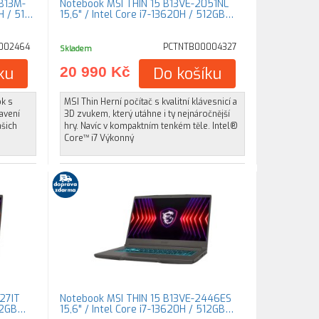
B13M-
Notebook MSI THIN 15 B13VE-2051NL
H / 51…
15,6" / Intel Core i7-13620H / 512GB…
002464
PCTNTB00004327
Skladem
ku
20 990 Kč
Do košíku
ok s
MSI Thin Herní počítač s kvalitní klávesnicí a
avení
3D zvukem, který utáhne i ty nejnáročnější
ašich
hry. Navíc v kompaktním tenkém těle. Intel®
Core™ i7 Výkonný
27IT
Notebook MSI THIN 15 B13VE-2446ES
512GB…
15,6" / Intel Core i7-13620H / 512GB…