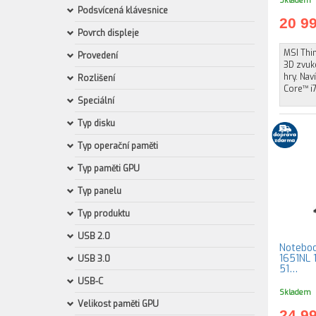
Skladem
Podsvícená klávesnice
20 9
Povrch displeje
MSI Thin
Provedení
3D zvuke
hry. Nav
Rozlišení
Core™ i
Speciální
Typ disku
Typ operační paměti
Typ paměti GPU
Typ panelu
Typ produktu
USB 2.0
Noteboo
1651NL 1
USB 3.0
51…
USB-C
Skladem
Velikost paměti GPU
24 9