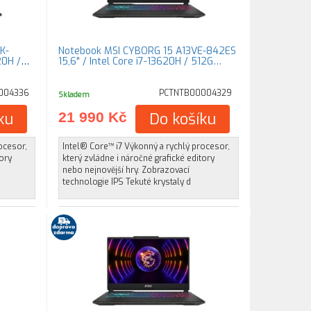
K-
Notebook MSI CYBORG 15 A13VE-842ES
20H /
15,6" / Intel Core i7-13620H / 512G…
004336
PCTNTB00004329
Skladem
ku
21 990 Kč
Do košíku
ocesor,
Intel® Core™ i7 Výkonný a rychlý procesor,
tory
který zvládne i náročné grafické editory
nebo nejnovější hry. Zobrazovací
technologie IPS Tekuté krystaly d