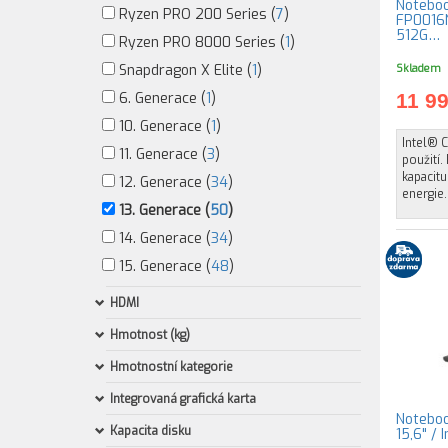
Noteboo
Ryzen PRO 200 Series (
7
)
FP0016N
512G…
Ryzen PRO 8000 Series (
1
)
Snapdragon X Elite (
1
)
Skladem
6. Generace (
1
)
11 9
10. Generace (
1
)
Intel® 
11. Generace (
3
)
použití.
kapacitu
12. Generace (
34
)
energie
13. Generace (
50
)
14. Generace (
34
)
15. Generace (
48
)
HDMI
Hmotnost (kg)
Hmotnostní kategorie
Integrovaná grafická karta
Noteboo
Kapacita disku
15,6" /