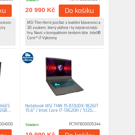
Skladem
ku
20 990 Kč
Do košíku
ocesor,
MSI Thin Herní počítač s kvalitní klávesnicí a
tory
3D zvukem, který utáhne i ty nejnáročnější
hry. Navíc v kompaktním tenkém těle. Intel®
Core™ i7 Výkonný
446ES
Notebook MSI THIN 15 B13UDX-1826IT
512GB…
15,6" / Intel Core i7-13620H / 512G…
004500
PCTNTB00005344
Skladem
19 990 Kč