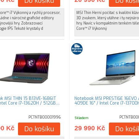
Do košíku
Do koší
ore™ i7 Výkonný a rychlý procesor,
MSI Thin Herní počítač s kvalitní kláv
ládne i náročné grafické editory
3D zvukem, který utáhne i ty nejnáro
novější hry. Zobrazovací
hry. Navíc v kompaktním tenkém těle
gie IPS Tekuté krystaly d
Core™ i7 Výkonný
k MSI THIN 15 B13VE-1686IT
Notebook MSI PRESTIGE 16EVO 
 Intel Core i7-13620H / 512GB…
409DE 16" / Intel Core i7-13700
PCTNTB00001996
PCTNTB00
Skladem
90 Kč
Do košíku
29 990 Kč
Do koší