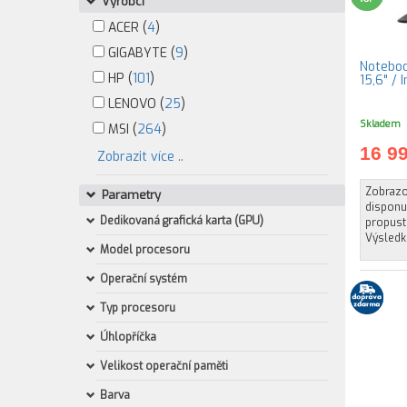
Výrobci
ACER (
4
)
GIGABYTE (
9
)
Notebo
HP (
101
)
15,6" / 
LENOVO (
25
)
Skladem
MSI (
264
)
16 9
Zobrazit více ..
Zobrazov
Parametry
disponuj
Dedikovaná grafická karta (GPU)
propust
Výsledk
Model procesoru
Operační systém
Typ procesoru
Úhlopříčka
Velikost operační paměti
Barva