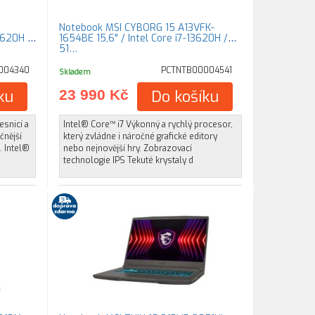
Notebook MSI CYBORG 15 A13VFK-
3620H /
1654BE 15,6" / Intel Core i7-13620H /
51…
004340
PCTNTB00004541
Skladem
ku
23 990 Kč
Do košíku
esnicí a
Intel® Core™ i7 Výkonný a rychlý procesor,
čnější
který zvládne i náročné grafické editory
. Intel®
nebo nejnovější hry. Zobrazovací
technologie IPS Tekuté krystaly d