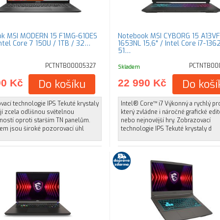
ok MSI MODERN 15 F1MG-610ES
Notebook MSI CYBORG 15 A13VF
Intel Core 7 150U / 1TB / 32…
1653NL 15,6" / Intel Core i7-136
51…
PCTNTB00005327
PCTNTB00
Skladem
90 Kč
Do košíku
22 990 Kč
Do koší
ací technologie IPS Tekuté krystaly
Intel® Core™ i7 Výkonný a rychlý pr
í zcela odlišnou světelnou
který zvládne i náročné grafické edi
ností oproti starším TN panelům.
nebo nejnovější hry. Zobrazovací
em jsou široké pozorovací úhl
technologie IPS Tekuté krystaly d