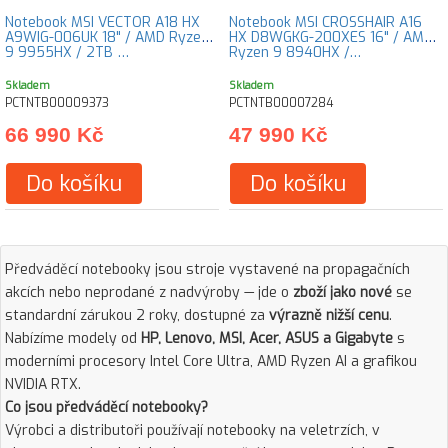
Notebook MSI VECTOR A18 HX
Notebook MSI CROSSHAIR A16
A9WIG-006UK 18" / AMD Ryzen
HX D8WGKG-200XES 16" / AMD
9 9955HX / 2TB …
Ryzen 9 8940HX /…
Skladem
Skladem
PCTNTB00009373
PCTNTB00007284
66 990 Kč
47 990 Kč
Do košíku
Do košíku
Předváděcí notebooky jsou stroje vystavené na propagačních
akcích nebo neprodané z nadvýroby — jde o
zboží jako nové
se
standardní zárukou 2 roky, dostupné za
výrazně nižší cenu
.
Nabízíme modely od
HP, Lenovo, MSI, Acer, ASUS a Gigabyte
s
moderními procesory Intel Core Ultra, AMD Ryzen AI a grafikou
NVIDIA RTX.
Co jsou předváděcí notebooky?
Výrobci a distributoři používají notebooky na veletrzích, v