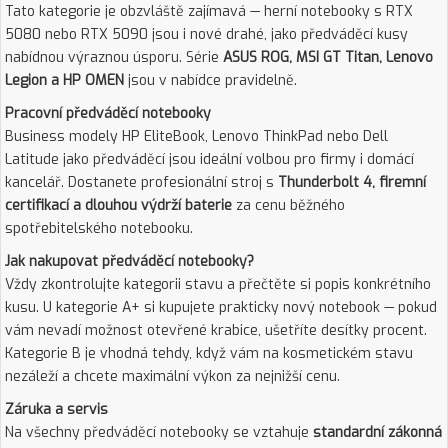
Tato kategorie je obzvláště zajímavá — herní notebooky s RTX
5080 nebo RTX 5090 jsou i nové drahé, jako předváděcí kusy
nabídnou výraznou úsporu. Série
ASUS ROG, MSI GT Titan, Lenovo
Legion a HP OMEN
jsou v nabídce pravidelně.
Pracovní předváděcí notebooky
Business modely HP EliteBook, Lenovo ThinkPad nebo Dell
Latitude jako předváděcí jsou ideální volbou pro firmy i domácí
kancelář. Dostanete profesionální stroj s
Thunderbolt 4, firemní
certifikací a dlouhou výdrží baterie
za cenu běžného
spotřebitelského notebooku.
Jak nakupovat předváděcí notebooky?
Vždy zkontrolujte kategorii stavu a přečtěte si popis konkrétního
kusu. U kategorie A+ si kupujete prakticky nový notebook — pokud
vám nevadí možnost otevřené krabice, ušetříte desítky procent.
Kategorie B je vhodná tehdy, když vám na kosmetickém stavu
nezáleží a chcete maximální výkon za nejnižší cenu.
Záruka a servis
Na všechny předváděcí notebooky se vztahuje
standardní zákonná