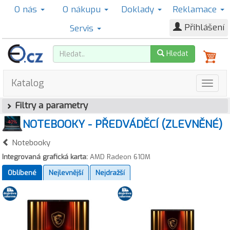
O nás
O nákupu
Doklady
Reklamace
Přihlášení
Servis
Hledat
Katalog
Filtry a parametry
NOTEBOOKY - PŘEDVÁDĚCÍ (ZLEVNĚNÉ)
Notebooky
Integrovaná grafická karta:
AMD Radeon 610M
Oblíbené
Nejlevnější
Nejdražší