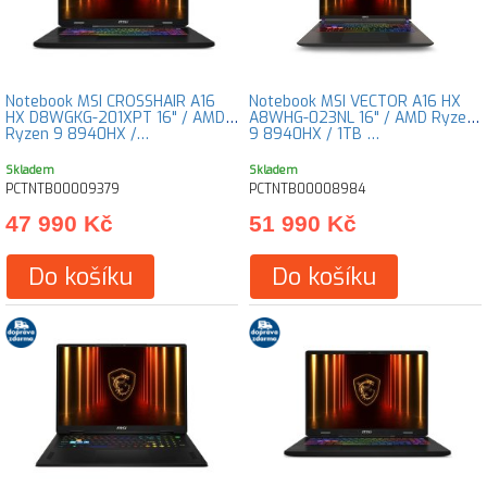
Notebook MSI CROSSHAIR A16
Notebook MSI VECTOR A16 HX
HX D8WGKG-201XPT 16" / AMD
A8WHG-023NL 16" / AMD Ryzen
Ryzen 9 8940HX /…
9 8940HX / 1TB …
Skladem
Skladem
PCTNTB00009379
PCTNTB00008984
47 990 Kč
51 990 Kč
Do košíku
Do košíku