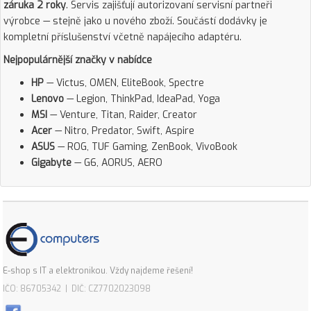
záruka 2 roky
. Servis zajišťují autorizovaní servisní partneři
výrobce — stejně jako u nového zboží. Součástí dodávky je
kompletní příslušenství včetně napájecího adaptéru.
Nejpopulárnější značky v nabídce
HP
— Victus, OMEN, EliteBook, Spectre
Lenovo
— Legion, ThinkPad, IdeaPad, Yoga
MSI
— Venture, Titan, Raider, Creator
Acer
— Nitro, Predator, Swift, Aspire
ASUS
— ROG, TUF Gaming, ZenBook, VivoBook
Gigabyte
— G6, AORUS, AERO
E-shop s IT a elektronikou. Vždy najdeme řešení!
IČO: 86705342 | DIČ: CZ7702023098