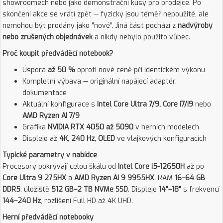
showroomech nebo jako demonstrační kusy pro prodejce. Po
skončení akce se vrátí zpět — fyzicky jsou téměř nepoužité, ale
nemohou být prodány jako "nové". Jiná část pochází z
nadvýroby
nebo zrušených objednávek
a nikdy nebylo použito vůbec.
Proč koupit předváděcí notebook?
Úspora
až 50 %
oproti nové ceně při identickém výkonu
Kompletní výbava — originální napájecí adaptér,
dokumentace
Aktuální konfigurace s
Intel Core Ultra 7/9, Core i7/i9
nebo
AMD Ryzen AI 7/9
Grafika
NVIDIA RTX 4050 až 5090
v herních modelech
Displeje až
4K, 240 Hz, OLED
ve vlajkových konfiguracích
Typické parametry v nabídce
Procesory pokrývají celou škálu od
Intel Core i5-12650H
až po
Core Ultra 9 275HX
a
AMD Ryzen AI 9 9955HX
. RAM
16–64 GB
DDR5
, úložiště
512 GB–2 TB NVMe SSD
. Displeje
14"–18"
s frekvencí
144–240 Hz
, rozlišení Full HD až 4K UHD.
Herní předváděcí notebooky