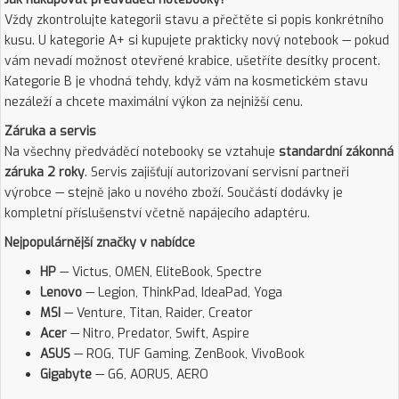
Vždy zkontrolujte kategorii stavu a přečtěte si popis konkrétního
kusu. U kategorie A+ si kupujete prakticky nový notebook — pokud
vám nevadí možnost otevřené krabice, ušetříte desítky procent.
Kategorie B je vhodná tehdy, když vám na kosmetickém stavu
nezáleží a chcete maximální výkon za nejnižší cenu.
Záruka a servis
Na všechny předváděcí notebooky se vztahuje
standardní zákonná
záruka 2 roky
. Servis zajišťují autorizovaní servisní partneři
výrobce — stejně jako u nového zboží. Součástí dodávky je
kompletní příslušenství včetně napájecího adaptéru.
Nejpopulárnější značky v nabídce
HP
— Victus, OMEN, EliteBook, Spectre
Lenovo
— Legion, ThinkPad, IdeaPad, Yoga
MSI
— Venture, Titan, Raider, Creator
Acer
— Nitro, Predator, Swift, Aspire
ASUS
— ROG, TUF Gaming, ZenBook, VivoBook
Gigabyte
— G6, AORUS, AERO