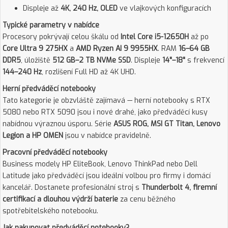
Displeje až
4K, 240 Hz, OLED
ve vlajkových konfiguracích
Typické parametry v nabídce
Procesory pokrývají celou škálu od
Intel Core i5-12650H
až po
Core Ultra 9 275HX
a
AMD Ryzen AI 9 9955HX
. RAM
16–64 GB
DDR5
, úložiště
512 GB–2 TB NVMe SSD
. Displeje
14"–18"
s frekvencí
144–240 Hz
, rozlišení Full HD až 4K UHD.
Herní předváděcí notebooky
Tato kategorie je obzvláště zajímavá — herní notebooky s RTX
5080 nebo RTX 5090 jsou i nové drahé, jako předváděcí kusy
nabídnou výraznou úsporu. Série
ASUS ROG, MSI GT Titan, Lenovo
Legion a HP OMEN
jsou v nabídce pravidelně.
Pracovní předváděcí notebooky
Business modely HP EliteBook, Lenovo ThinkPad nebo Dell
Latitude jako předváděcí jsou ideální volbou pro firmy i domácí
kancelář. Dostanete profesionální stroj s
Thunderbolt 4, firemní
certifikací a dlouhou výdrží baterie
za cenu běžného
spotřebitelského notebooku.
Jak nakupovat předváděcí notebooky?