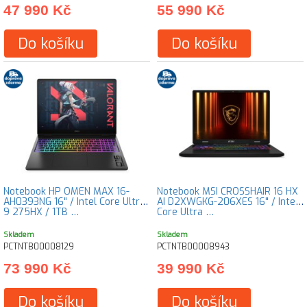
47 990 Kč
55 990 Kč
Do košíku
Do košíku
Notebook HP OMEN MAX 16-
Notebook MSI CROSSHAIR 16 HX
AH0393NG 16" / Intel Core Ultra
AI D2XWGKG-206XES 16" / Intel
9 275HX / 1TB …
Core Ultra …
Skladem
Skladem
PCTNTB00008129
PCTNTB00008943
73 990 Kč
39 990 Kč
Do košíku
Do košíku