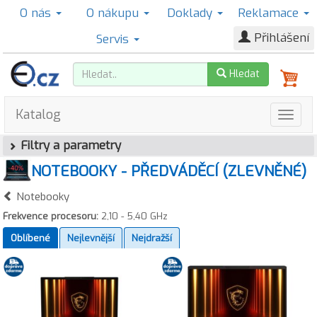
O nás
O nákupu
Doklady
Reklamace
Přihlášení
Servis
Hledat
Katalog
Filtry a parametry
NOTEBOOKY - PŘEDVÁDĚCÍ (ZLEVNĚNÉ)
Notebooky
Frekvence procesoru:
2,10 - 5,40 GHz
Oblíbené
Nejlevnější
Nejdražší