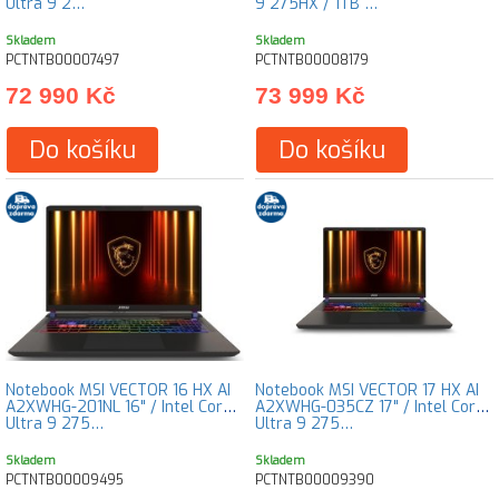
Ultra 9 2…
9 275HX / 1TB …
Skladem
Skladem
PCTNTB00007497
PCTNTB00008179
72 990 Kč
73 999 Kč
Do košíku
Do košíku
Notebook MSI VECTOR 16 HX AI
Notebook MSI VECTOR 17 HX AI
A2XWHG-201NL 16" / Intel Core
A2XWHG-035CZ 17" / Intel Core
Ultra 9 275…
Ultra 9 275…
Skladem
Skladem
PCTNTB00009495
PCTNTB00009390