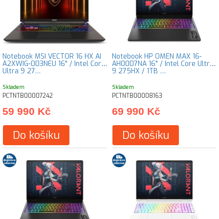
Notebook MSI VECTOR 16 HX AI
Notebook HP OMEN MAX 16-
A2XWIG-003NEU 16" / Intel Core
AH0007NA 16" / Intel Core Ultra
Ultra 9 27…
9 275HX / 1TB …
Skladem
Skladem
PCTNTB00007242
PCTNTB00008163
59 990 Kč
69 990 Kč
Do košíku
Do košíku