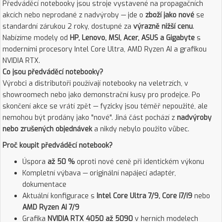
Předváděcí notebooky jsou stroje vystavené na propagačních
akcích nebo neprodané z nadvýroby — jde o
zboží jako nové
se
standardní zárukou 2 roky, dostupné za
výrazně nižší cenu
.
Nabízíme modely od
HP, Lenovo, MSI, Acer, ASUS a Gigabyte
s
moderními procesory Intel Core Ultra, AMD Ryzen AI a grafikou
NVIDIA RTX.
Co jsou předváděcí notebooky?
Výrobci a distributoři používají notebooky na veletrzích, v
showroomech nebo jako demonstrační kusy pro prodejce. Po
skončení akce se vrátí zpět — fyzicky jsou téměř nepoužité, ale
nemohou být prodány jako "nové". Jiná část pochází z
nadvýroby
nebo zrušených objednávek
a nikdy nebylo použito vůbec.
Proč koupit předváděcí notebook?
Úspora
až 50 %
oproti nové ceně při identickém výkonu
Kompletní výbava — originální napájecí adaptér,
dokumentace
Aktuální konfigurace s
Intel Core Ultra 7/9, Core i7/i9
nebo
AMD Ryzen AI 7/9
Grafika
NVIDIA RTX 4050 až 5090
v herních modelech