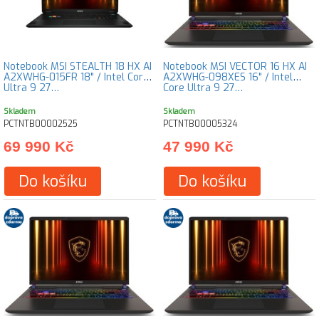
Notebook MSI STEALTH 18 HX AI
Notebook MSI VECTOR 16 HX AI
A2XWHG-015FR 18" / Intel Core
A2XWHG-098XES 16" / Intel
Ultra 9 27…
Core Ultra 9 27…
Skladem
Skladem
PCTNTB00002525
PCTNTB00005324
69 990 Kč
47 990 Kč
Do košíku
Do košíku