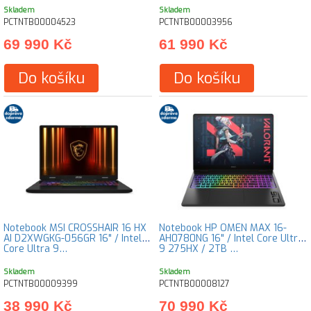
Skladem
Skladem
PCTNTB00004523
PCTNTB00003956
69 990 Kč
61 990 Kč
Do košíku
Do košíku
Notebook MSI CROSSHAIR 16 HX
Notebook HP OMEN MAX 16-
AI D2XWGKG-056GR 16" / Intel
AH0780NG 16" / Intel Core Ultra
Core Ultra 9…
9 275HX / 2TB …
Skladem
Skladem
PCTNTB00009399
PCTNTB00008127
38 990 Kč
70 990 Kč