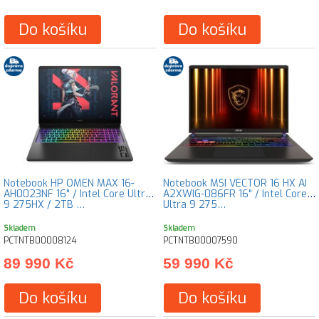
Do košíku
Do košíku
Notebook HP OMEN MAX 16-
Notebook MSI VECTOR 16 HX AI
AH0023NF 16" / Intel Core Ultra
A2XWIG-086FR 16" / Intel Core
9 275HX / 2TB …
Ultra 9 275…
Skladem
Skladem
PCTNTB00008124
PCTNTB00007590
89 990 Kč
59 990 Kč
Do košíku
Do košíku