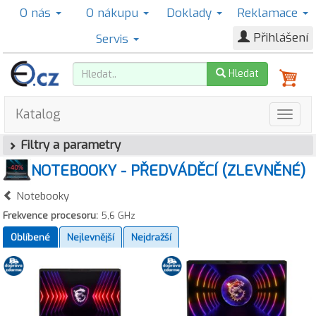
O nás
O nákupu
Doklady
Reklamace
Přihlášení
Servis
Hledat
Katalog
Filtry a parametry
NOTEBOOKY - PŘEDVÁDĚCÍ (ZLEVNĚNÉ)
Notebooky
Frekvence procesoru:
5,6 GHz
Oblíbené
Nejlevnější
Nejdražší