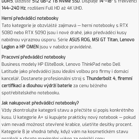
DDR5
, úložiště
512 GB–2 TB NVMe SSD
. Displeje
14"–18"
s frekvencí
144–240 Hz
, rozlišení Full HD až 4K UHD.
Herní předváděcí notebooky
Tato kategorie je obzvláště zajímavá — herní notebooky s RTX
5080 nebo RTX 5090 jsou i nové drahé, jako předváděcí kusy
nabídnou výraznou úsporu. Série
ASUS ROG, MSI GT Titan, Lenovo
Legion a HP OMEN
jsou v nabídce pravidelně.
Pracovní předváděcí notebooky
Business modely HP EliteBook, Lenovo ThinkPad nebo Dell
Latitude jako předváděcí jsou ideální volbou pro firmy i domácí
kancelář. Dostanete profesionální stroj s
Thunderbolt 4, firemní
certifikací a dlouhou výdrží baterie
za cenu běžného
spotřebitelského notebooku.
Jak nakupovat předváděcí notebooky?
Vždy zkontrolujte kategorii stavu a přečtěte si popis konkrétního
kusu. U kategorie A+ si kupujete prakticky nový notebook — pokud
vám nevadí možnost otevřené krabice, ušetříte desítky procent.
Kategorie B je vhodná tehdy, když vám na kosmetickém stavu
nezáleží a chcete maximální výkon za nejnižší cenu.