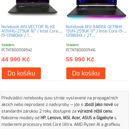
Notebook MSI VECTOR 16 HX
Notebook MSI RAIDER GE78HX
A13VHG-279UK 16" / Intel Core
13VH-259UK 17" / Intel Core i9-
i9-13980HX / 1…
13980HX / 2T…
Skladem
Skladem
PCTNTB00008942
PCTNTB00009416
44 990 Kč
55 990 Kč
Do košíku
Do košíku
Předváděcí notebooky jsou stroje vystavené na propagačních
akcích nebo neprodané z nadvýroby — jde o
zboží jako nové
se
standardní zárukou 2 roky, dostupné za
výrazně nižší cenu
.
Nabízíme modely od
HP, Lenovo, MSI, Acer, ASUS a Gigabyte
s
moderními procesory Intel Core Ultra, AMD Ryzen AI a grafikou