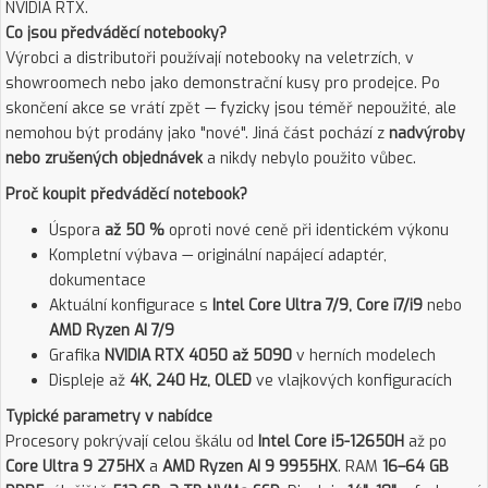
NVIDIA RTX.
Co jsou předváděcí notebooky?
Výrobci a distributoři používají notebooky na veletrzích, v
showroomech nebo jako demonstrační kusy pro prodejce. Po
skončení akce se vrátí zpět — fyzicky jsou téměř nepoužité, ale
nemohou být prodány jako "nové". Jiná část pochází z
nadvýroby
nebo zrušených objednávek
a nikdy nebylo použito vůbec.
Proč koupit předváděcí notebook?
Úspora
až 50 %
oproti nové ceně při identickém výkonu
Kompletní výbava — originální napájecí adaptér,
dokumentace
Aktuální konfigurace s
Intel Core Ultra 7/9, Core i7/i9
nebo
AMD Ryzen AI 7/9
Grafika
NVIDIA RTX 4050 až 5090
v herních modelech
Displeje až
4K, 240 Hz, OLED
ve vlajkových konfiguracích
Typické parametry v nabídce
Procesory pokrývají celou škálu od
Intel Core i5-12650H
až po
Core Ultra 9 275HX
a
AMD Ryzen AI 9 9955HX
. RAM
16–64 GB