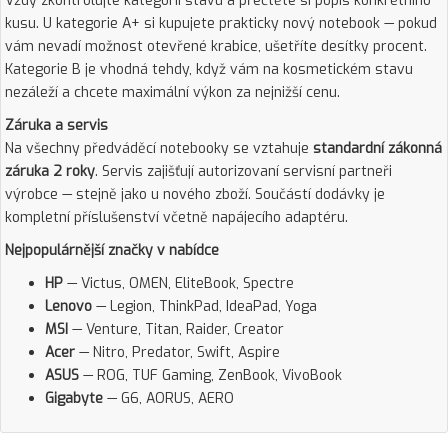
Vždy zkontrolujte kategorii stavu a přečtěte si popis konkrétního
kusu. U kategorie A+ si kupujete prakticky nový notebook — pokud
vám nevadí možnost otevřené krabice, ušetříte desítky procent.
Kategorie B je vhodná tehdy, když vám na kosmetickém stavu
nezáleží a chcete maximální výkon za nejnižší cenu.
Záruka a servis
Na všechny předváděcí notebooky se vztahuje
standardní zákonná
záruka 2 roky
. Servis zajišťují autorizovaní servisní partneři
výrobce — stejně jako u nového zboží. Součástí dodávky je
kompletní příslušenství včetně napájecího adaptéru.
Nejpopulárnější značky v nabídce
HP
— Victus, OMEN, EliteBook, Spectre
Lenovo
— Legion, ThinkPad, IdeaPad, Yoga
MSI
— Venture, Titan, Raider, Creator
Acer
— Nitro, Predator, Swift, Aspire
ASUS
— ROG, TUF Gaming, ZenBook, VivoBook
Gigabyte
— G6, AORUS, AERO