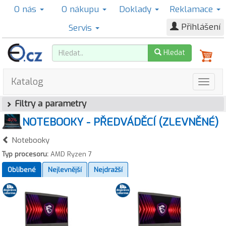
O nás
O nákupu
Doklady
Reklamace
Přihlášení
Servis
Hledat
Katalog
Filtry a parametry
NOTEBOOKY - PŘEDVÁDĚCÍ (ZLEVNĚNÉ)
Notebooky
Typ procesoru:
AMD Ryzen 7
Oblíbené
Nejlevnější
Nejdražší