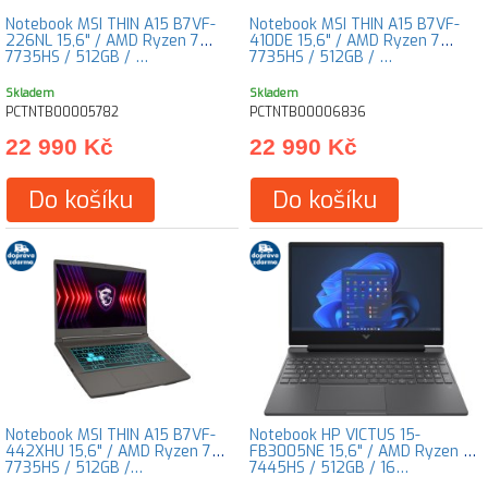
Notebook MSI THIN A15 B7VF-
Notebook MSI THIN A15 B7VF-
226NL 15,6" / AMD Ryzen 7
410DE 15,6" / AMD Ryzen 7
7735HS / 512GB / …
7735HS / 512GB / …
Skladem
Skladem
PCTNTB00005782
PCTNTB00006836
22 990 Kč
22 990 Kč
Do košíku
Do košíku
Notebook MSI THIN A15 B7VF-
Notebook HP VICTUS 15-
442XHU 15,6" / AMD Ryzen 7
FB3005NE 15,6" / AMD Ryzen 7
7735HS / 512GB /…
7445HS / 512GB / 16…