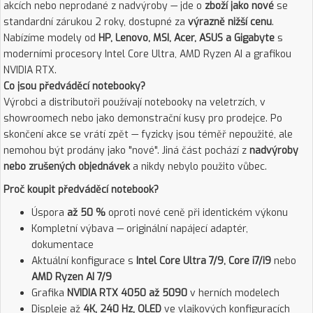
akcích nebo neprodané z nadvýroby — jde o
zboží jako nové
se
standardní zárukou 2 roky, dostupné za
výrazně nižší cenu
.
Nabízíme modely od
HP, Lenovo, MSI, Acer, ASUS a Gigabyte
s
moderními procesory Intel Core Ultra, AMD Ryzen AI a grafikou
NVIDIA RTX.
Co jsou předváděcí notebooky?
Výrobci a distributoři používají notebooky na veletrzích, v
showroomech nebo jako demonstrační kusy pro prodejce. Po
skončení akce se vrátí zpět — fyzicky jsou téměř nepoužité, ale
nemohou být prodány jako "nové". Jiná část pochází z
nadvýroby
nebo zrušených objednávek
a nikdy nebylo použito vůbec.
Proč koupit předváděcí notebook?
Úspora
až 50 %
oproti nové ceně při identickém výkonu
Kompletní výbava — originální napájecí adaptér,
dokumentace
Aktuální konfigurace s
Intel Core Ultra 7/9, Core i7/i9
nebo
AMD Ryzen AI 7/9
Grafika
NVIDIA RTX 4050 až 5090
v herních modelech
Displeje až
4K, 240 Hz, OLED
ve vlajkových konfiguracích