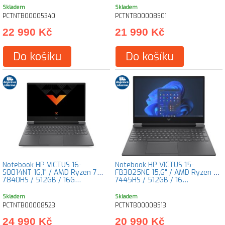
Skladem
Skladem
PCTNTB00005340
PCTNTB00008501
22 990 Kč
21 990 Kč
Do košíku
Do košíku
Notebook HP VICTUS 16-
Notebook HP VICTUS 15-
S0014NT 16,1" / AMD Ryzen 7
FB3025NE 15,6" / AMD Ryzen 7
7840HS / 512GB / 16G…
7445HS / 512GB / 16…
Skladem
Skladem
PCTNTB00008523
PCTNTB00008513
24 990 Kč
20 990 Kč