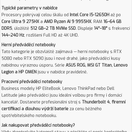
Typické parametry v nabídce
Procesory pokrývají celou škálu od
Intel Core i5-12650H
až po
Core Ultra 9 275HX
a
AMD Ryzen AI 9 9955HX
. RAM
16–64 GB
DDR5
, úložiště
512 GB–2 TB NVMe SSD
. Displeje
14"–18"
s frekvencí
144–240 Hz
, rozlišení Full HD až 4K UHD.
Herní předváděcí notebooky
Tato kategorie je obzvláště zajímavá — herní notebooky s RTX
5080 nebo RTX 5090 jsou i nové drahé, jako předváděcí kusy
nabídnou výraznou úsporu. Série
ASUS ROG, MSI GT Titan, Lenovo
Legion a HP OMEN
jsou v nabídce pravidelně.
Pracovní předváděcí notebooky
Business modely HP EliteBook, Lenovo ThinkPad nebo Dell
Latitude jako předváděcí jsou ideální volbou pro firmy i domácí
kancelář. Dostanete profesionální stroj s
Thunderbolt 4, firemní
certifikací a dlouhou výdrží baterie
za cenu běžného
spotřebitelského notebooku.
Jak nakupovat předváděcí notebooky?