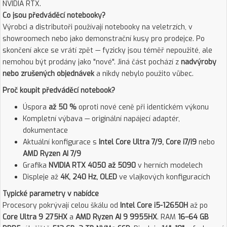
NVIDIA RTX.
Co jsou předváděcí notebooky?
Výrobci a distributoři používají notebooky na veletrzích, v
showroomech nebo jako demonstrační kusy pro prodejce. Po
skončení akce se vrátí zpět — fyzicky jsou téměř nepoužité, ale
nemohou být prodány jako "nové". Jiná část pochází z
nadvýroby
nebo zrušených objednávek
a nikdy nebylo použito vůbec.
Proč koupit předváděcí notebook?
Úspora
až 50 %
oproti nové ceně při identickém výkonu
Kompletní výbava — originální napájecí adaptér,
dokumentace
Aktuální konfigurace s
Intel Core Ultra 7/9, Core i7/i9
nebo
AMD Ryzen AI 7/9
Grafika
NVIDIA RTX 4050 až 5090
v herních modelech
Displeje až
4K, 240 Hz, OLED
ve vlajkových konfiguracích
Typické parametry v nabídce
Procesory pokrývají celou škálu od
Intel Core i5-12650H
až po
Core Ultra 9 275HX
a
AMD Ryzen AI 9 9955HX
. RAM
16–64 GB