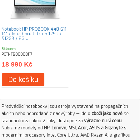
Notebook HP PROBOOK 440 G11
14" / Intel Core Ultra 5 125U /
512GB / 8G…
Skladem
PCTNTB00008117
18 990 Kč
Do košíku
Předváděcí notebooky jsou stroje vystavené na propagačních
akcích nebo neprodané z nadvýroby — jde o
zboží jako nové
se
standardní zárukou 2 roky, dostupné za
výrazně nižší cenu
.
Nabízíme modely od
HP, Lenovo, MSI, Acer, ASUS a Gigabyte
s
moderními procesory Intel Core Ultra, AMD Ryzen AI a grafikou