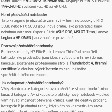
DDR5
, úložiště
512 GB–2 TB NVMe SSD
. Displeje
14"–18"
s frekvencí
144–240 Hz
, rozlišení Full HD až 4K UHD.
Herní předváděcí notebooky
Tato kategorie je obzvláště zajímavá — herní notebooky s RTX
5080 nebo RTX 5090 jsou i nové drahé, jako předváděcí kusy
nabídnou výraznou úsporu. Série
ASUS ROG, MSI GT Titan, Lenovo
Legion a HP OMEN
jsou v nabídce pravidelně.
Pracovní předváděcí notebooky
Business modely HP EliteBook, Lenovo ThinkPad nebo Dell
Latitude jako předváděcí jsou ideální volbou pro firmy i domácí
kancelář. Dostanete profesionální stroj s
Thunderbolt 4, firemní
certifikací a dlouhou výdrží baterie
za cenu běžného
spotřebitelského notebooku.
Jak nakupovat předváděcí notebooky?
Vždy zkontrolujte kategorii stavu a přečtěte si popis konkrétního
kusu. U kategorie A+ si kupujete prakticky nový notebook — pokud
vám nevadí možnost otevřené krabice, ušetříte desítky procent.
Kategorie B je vhodná tehdy, když vám na kosmetickém stavu
nezáleží a chcete maximální výkon za nejnižší cenu.