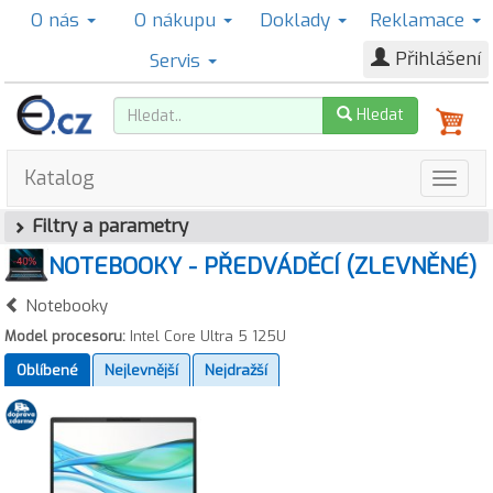
O nás
O nákupu
Doklady
Reklamace
Přihlášení
Servis
Hledat
Katalog
Filtry a parametry
NOTEBOOKY - PŘEDVÁDĚCÍ (ZLEVNĚNÉ)
Notebooky
Model procesoru:
Intel Core Ultra 5 125U
Oblíbené
Nejlevnější
Nejdražší