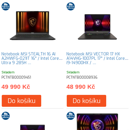
Notebook MSI STEALTH 16 AI
Notebook MSI VECTOR 17 HX
A2HWFG-021IT 16" / Intel Core
A14VHG-1007PL 17" / Intel Core
Ultra 9 285H …
i9-14900HX / …
Skladem
Skladem
PCTNTB00009451
PCTNTB00008936
49 990 Kč
48 990 Kč
Do košíku
Do košíku