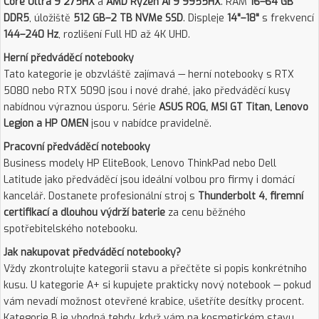
Core Ultra 9 275HX
a
AMD Ryzen AI 9 9955HX
. RAM
16–64 GB
DDR5
, úložiště
512 GB–2 TB NVMe SSD
. Displeje
14"–18"
s frekvencí
144–240 Hz
, rozlišení Full HD až 4K UHD.
Herní předváděcí notebooky
Tato kategorie je obzvláště zajímavá — herní notebooky s RTX
5080 nebo RTX 5090 jsou i nové drahé, jako předváděcí kusy
nabídnou výraznou úsporu. Série
ASUS ROG, MSI GT Titan, Lenovo
Legion a HP OMEN
jsou v nabídce pravidelně.
Pracovní předváděcí notebooky
Business modely HP EliteBook, Lenovo ThinkPad nebo Dell
Latitude jako předváděcí jsou ideální volbou pro firmy i domácí
kancelář. Dostanete profesionální stroj s
Thunderbolt 4, firemní
certifikací a dlouhou výdrží baterie
za cenu běžného
spotřebitelského notebooku.
Jak nakupovat předváděcí notebooky?
Vždy zkontrolujte kategorii stavu a přečtěte si popis konkrétního
kusu. U kategorie A+ si kupujete prakticky nový notebook — pokud
vám nevadí možnost otevřené krabice, ušetříte desítky procent.
Kategorie B je vhodná tehdy, když vám na kosmetickém stavu