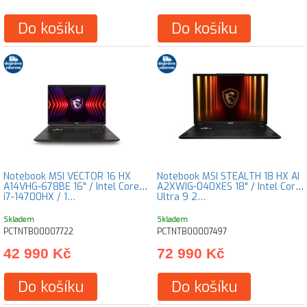
Do košíku
Do košíku
Notebook MSI VECTOR 16 HX
Notebook MSI STEALTH 18 HX AI
A14VHG-678BE 16" / Intel Core
A2XWIG-040XES 18" / Intel Core
i7-14700HX / 1…
Ultra 9 2…
Skladem
Skladem
PCTNTB00007722
PCTNTB00007497
42 990 Kč
72 990 Kč
Do košíku
Do košíku