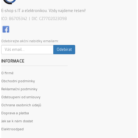
E-shop s IT a elektronikou. Vždy najdeme řešení!
IČO: 86705342 | DIČ: CZ7702023098
Odebírejte akční nabídky emailem:
Odebírat
INFORMACE
O firmě
Obchodní podmínky
Reklamační podmínky
Odstoupení od smlouvy
Ochrana osobních údajů
Doprava a platba
Jak se k nám dostat
Elektroodpad