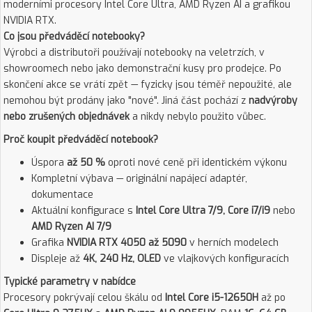
moderními procesory Intel Core Ultra, AMD Ryzen AI a grafikou
NVIDIA RTX.
Co jsou předváděcí notebooky?
Výrobci a distributoři používají notebooky na veletrzích, v
showroomech nebo jako demonstrační kusy pro prodejce. Po
skončení akce se vrátí zpět — fyzicky jsou téměř nepoužité, ale
nemohou být prodány jako "nové". Jiná část pochází z
nadvýroby
nebo zrušených objednávek
a nikdy nebylo použito vůbec.
Proč koupit předváděcí notebook?
Úspora
až 50 %
oproti nové ceně při identickém výkonu
Kompletní výbava — originální napájecí adaptér,
dokumentace
Aktuální konfigurace s
Intel Core Ultra 7/9, Core i7/i9
nebo
AMD Ryzen AI 7/9
Grafika
NVIDIA RTX 4050 až 5090
v herních modelech
Displeje až
4K, 240 Hz, OLED
ve vlajkových konfiguracích
Typické parametry v nabídce
Procesory pokrývají celou škálu od
Intel Core i5-12650H
až po