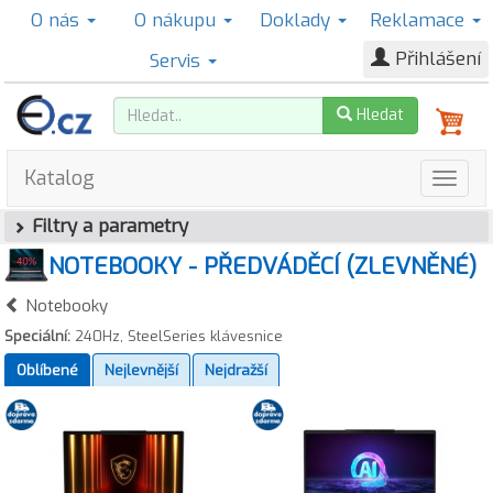
O nás
O nákupu
Doklady
Reklamace
Přihlášení
Servis
Hledat
Katalog
Filtry a parametry
NOTEBOOKY - PŘEDVÁDĚCÍ (ZLEVNĚNÉ)
Notebooky
Speciální:
240Hz, SteelSeries klávesnice
Oblíbené
Nejlevnější
Nejdražší