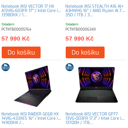
Notebook MSI VECTOR 17 HX
Notebook MSI STEALTH A16 AI+
A13VIG-603FR 17" / Intel Core i9-
A3HWHG 16" / AMD Ryzen AI 7
13980HX / 1…
350 / 1TB / 3…
Skladem
Skladem
PCTNTB00005764
PCTNTB00006349
57 990 Kč
57 990 Kč
Do košíku
Do košíku
Notebook MSI RAIDER GE68 HX
Notebook MSI VECTOR GP77
14VIG-433XES 16" / Intel Core i9-
13VG-003FR 17,3" / Intel Core i7-
14900HX /…
13700H / 1TB…