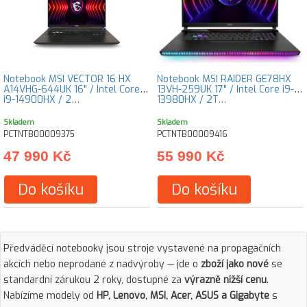
Notebook MSI VECTOR 16 HX
Notebook MSI RAIDER GE78HX
A14VHG-644UK 16" / Intel Core
13VH-259UK 17" / Intel Core i9-
i9-14900HX / 2…
13980HX / 2T…
Skladem
Skladem
PCTNTB00009375
PCTNTB00009416
47 990 Kč
55 990 Kč
Do košíku
Do košíku
Předváděcí notebooky jsou stroje vystavené na propagačních
akcích nebo neprodané z nadvýroby — jde o
zboží jako nové
se
standardní zárukou 2 roky, dostupné za
výrazně nižší cenu
.
Nabízíme modely od
HP, Lenovo, MSI, Acer, ASUS a Gigabyte
s