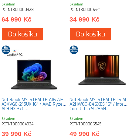
Skladem
Skladem
PCTNTB00000328
PCTNTB00006441
64 990 Kč
34 990 Kč
Do košíku
Do košíku
Notebook MSI STEALTH A16 AI+
Notebook MSI STEALTH 16 AI
A3XVGG-215UK 16" / AMD Ryzen
A2HWGG-046XES 16" / Intel
AI 9 HX 370 …
Core Ultra 9 285H…
Skladem
Skladem
PCTNTB00004924
PCTNTB00006545
39 990 Kč
49 990 Kč