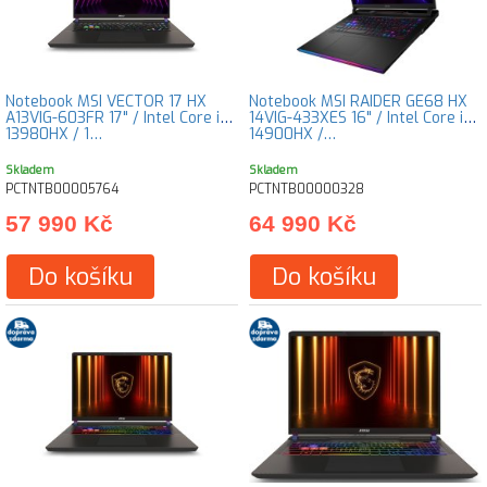
Notebook MSI VECTOR 17 HX
Notebook MSI RAIDER GE68 HX
A13VIG-603FR 17" / Intel Core i9-
14VIG-433XES 16" / Intel Core i9-
13980HX / 1…
14900HX /…
Skladem
Skladem
PCTNTB00005764
PCTNTB00000328
57 990 Kč
64 990 Kč
Do košíku
Do košíku