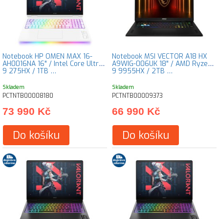
Notebook HP OMEN MAX 16-
Notebook MSI VECTOR A18 HX
AH0016NA 16" / Intel Core Ultra
A9WIG-006UK 18" / AMD Ryzen
9 275HX / 1TB …
9 9955HX / 2TB …
Skladem
Skladem
PCTNTB00008180
PCTNTB00009373
73 990 Kč
66 990 Kč
Do košíku
Do košíku