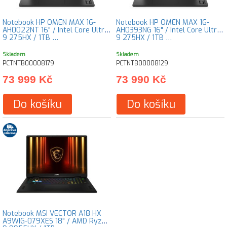
Notebook HP OMEN MAX 16-
Notebook HP OMEN MAX 16-
AH0022NT 16" / Intel Core Ultra
AH0393NG 16" / Intel Core Ultra
9 275HX / 1TB …
9 275HX / 1TB …
Skladem
Skladem
PCTNTB00008179
PCTNTB00008129
73 999 Kč
73 990 Kč
Do košíku
Do košíku
Notebook MSI VECTOR A18 HX
A9WIG-079XES 18" / AMD Ryzen