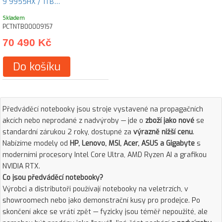
9 9955HX / 1TB…
Skladem
PCTNTB00009157
70 490 Kč
Do košíku
Předváděcí notebooky jsou stroje vystavené na propagačních
akcích nebo neprodané z nadvýroby — jde o
zboží jako nové
se
standardní zárukou 2 roky, dostupné za
výrazně nižší cenu
.
Nabízíme modely od
HP, Lenovo, MSI, Acer, ASUS a Gigabyte
s
moderními procesory Intel Core Ultra, AMD Ryzen AI a grafikou
NVIDIA RTX.
Co jsou předváděcí notebooky?
Výrobci a distributoři používají notebooky na veletrzích, v
showroomech nebo jako demonstrační kusy pro prodejce. Po
skončení akce se vrátí zpět — fyzicky jsou téměř nepoužité, ale