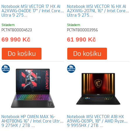
Notebook MSI VECTOR 17 HX AI
Notebook MSI VECTOR 16 HX AI
A2XWIG-040DE 17" / Intel Core
A2XWIG-207NL 16" / Intel Core
Ultra 9 275…
Ultra 9 275…
Skladem
Skladem
PCTNTB00004523
PCTNTB00003956
69 990 Kč
61 990 Kč
Do košíku
Do košíku
Notebook HP OMEN MAX 16-
Notebook MSI VECTOR A18 HX
AH0780NG 16" / Intel Core Ultra
A9WIG-069PL 18" / AMD Ryzen
9 275HX / 2TB …
9 9955HX / 2TB …