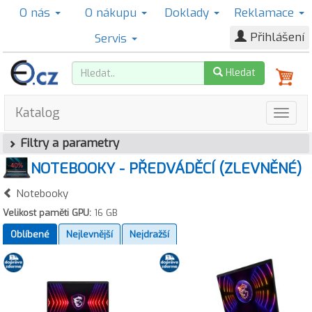
O nás
O nákupu
Doklady
Reklamace
Přihlášení
Servis
Hledat
Katalog
Filtry a parametry
NOTEBOOKY - PŘEDVÁDĚCÍ (ZLEVNĚNÉ)
Notebooky
Velikost paměti GPU:
16 GB
Oblíbené
Nejlevnější
Nejdražší