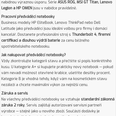
nabídnou výraznou úsporu. Série
ASUS ROG, MSI GT Titan, Lenovo
Legion a HP OMEN
jsou v nabídce pravidelně.
Pracovní předváděcí notebooky
Business modely HP EliteBook, Lenovo ThinkPad nebo Dell
Latitude jako předváděcí jsou ideální volbou pro firmy i domácí
kancelář. Dostanete profesionální stroj s
Thunderbolt 4, firemní
certifikací a dlouhou výdrží baterie
za cenu běžného
spotřebitelského notebooku.
Jak nakupovat předváděcí notebooky?
Vždy zkontrolujte kategorii stavu a přečtěte si popis konkrétního
kusu. U kategorie A+ si kupujete prakticky nový notebook — pokud
vám nevadí možnost otevřené krabice, ušetříte desítky procent.
Kategorie B je vhodná tehdy, když vám na kosmetickém stavu
nezáleží a chcete maximální výkon za nejnižší cenu.
Záruka a servis
Na všechny předváděcí notebooky se vztahuje
standardní zákonná
záruka 2 roky
. Servis zajišťují autorizovaní servisní partneři
výrobce — stejně jako u nového zboží. Součástí dodávky je