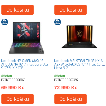
Do košíku
Do košíku
Notebook HP OMEN MAX 16-
Notebook MSI STEALTH 18 HX AI
AH0007NA 16" / Intel Core Ultra
A2XWIG-040XES 18" / Intel Core
9 275HX / 1TB …
Ultra 9 2…
Skladem
Skladem
PCTNTB00008163
PCTNTB00007497
69 990 Kč
72 990 Kč
Do košíku
Do košíku