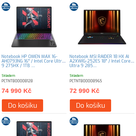
Notebook HP OMEN MAX 16-
Notebook MSI RAIDER 18 HX AI
AH0793NG 16" / Intel Core Ultra
A2XWIG-252ES 18" / Intel Core
9 275HX / 1TB …
Ultra 9 285…
Skladem
Skladem
PCTNTB00008128
PCTNTB00008965
74 990 Kč
72 990 Kč
Do košíku
Do košíku