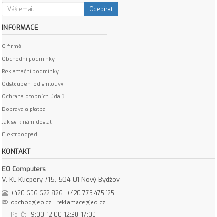
Odebírat
INFORMACE
O firmě
Obchodní podmínky
Reklamační podmínky
Odstoupení od smlouvy
Ochrana osobních údajů
Doprava a platba
Jak se k nám dostat
Elektroodpad
KONTAKT
EO Computers
V. Kl. Klicpery 715, 504 01 Nový Bydžov
+420 606 622 826
+420 775 475 125
obchod@eo.cz
reklamace@eo.cz
Po–Čt
9:00–12:00, 12:30–17:00