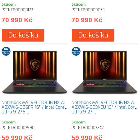
Skladem
Skladem
PCTNTB00008127
PCTNTB00009053
70 990 Kč
70 990 Kč
Do košíku
Do košíku
Notebook MSI VECTOR 16 HX AI
Notebook MSI VECTOR 16 HX AI
A2XWIG-086FR 16" / Intel Core
A2XWIG-003NEU 16" / Intel Core
Ultra 9 275…
Ultra 9 27…
Skladem
Skladem
PCTNTB00007590
PCTNTB00007242
59 990 Kč
59 990 Kč