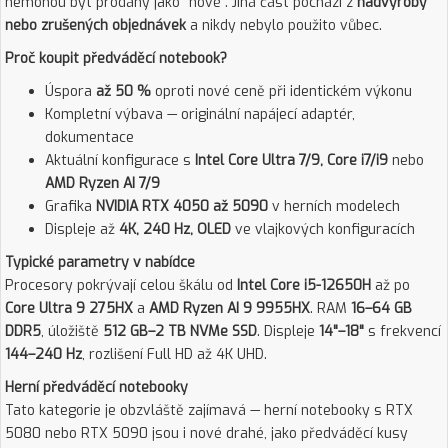
nemohou být prodány jako "nové". Jiná část pochází z
nadvýroby
nebo zrušených objednávek
a nikdy nebylo použito vůbec.
Proč koupit předváděcí notebook?
Úspora
až 50 %
oproti nové ceně při identickém výkonu
Kompletní výbava — originální napájecí adaptér,
dokumentace
Aktuální konfigurace s
Intel Core Ultra 7/9, Core i7/i9
nebo
AMD Ryzen AI 7/9
Grafika
NVIDIA RTX 4050 až 5090
v herních modelech
Displeje až
4K, 240 Hz, OLED
ve vlajkových konfiguracích
Typické parametry v nabídce
Procesory pokrývají celou škálu od
Intel Core i5-12650H
až po
Core Ultra 9 275HX
a
AMD Ryzen AI 9 9955HX
. RAM
16–64 GB
DDR5
, úložiště
512 GB–2 TB NVMe SSD
. Displeje
14"–18"
s frekvencí
144–240 Hz
, rozlišení Full HD až 4K UHD.
Herní předváděcí notebooky
Tato kategorie je obzvláště zajímavá — herní notebooky s RTX
5080 nebo RTX 5090 jsou i nové drahé, jako předváděcí kusy