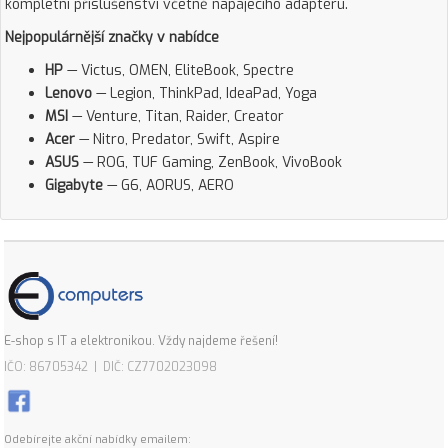
kompletní příslušenství včetně napájecího adaptéru.
Nejpopulárnější značky v nabídce
HP
— Victus, OMEN, EliteBook, Spectre
Lenovo
— Legion, ThinkPad, IdeaPad, Yoga
MSI
— Venture, Titan, Raider, Creator
Acer
— Nitro, Predator, Swift, Aspire
ASUS
— ROG, TUF Gaming, ZenBook, VivoBook
Gigabyte
— G6, AORUS, AERO
E-shop s IT a elektronikou. Vždy najdeme řešení!
IČO: 86705342 | DIČ: CZ7702023098
Odebírejte akční nabídky emailem: