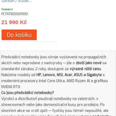
12650H / 512GB…
Skladem
PCTNTB00009051
21 990 Kč
Do košíku
Předváděcí notebooky jsou stroje vystavené na propagačních
akcích nebo neprodané z nadvýroby — jde o
zboží jako nové
se
standardní zárukou 2 roky, dostupné za
výrazně nižší cenu
.
Nabízíme modely od
HP, Lenovo, MSI, Acer, ASUS a Gigabyte
s
moderními procesory Intel Core Ultra, AMD Ryzen AI a grafikou
NVIDIA RTX.
Co jsou předváděcí notebooky?
Výrobci a distributoři používají notebooky na veletrzích, v
showroomech nebo jako demonstrační kusy pro prodejce. Po
skončení akce se vrátí zpět — fyzicky jsou téměř nepoužité, ale