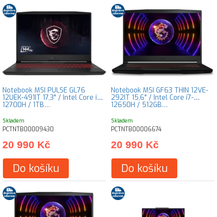
Notebook MSI PULSE GL76
Notebook MSI GF63 THIN 12VE-
12UEK-491IT 17,3" / Intel Core i7-
292IT 15,6" / Intel Core i7-
12700H / 1TB…
12650H / 512GB…
Skladem
Skladem
PCTNTB00009430
PCTNTB00006674
20 990 Kč
20 990 Kč
Do košíku
Do košíku