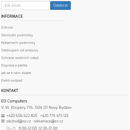
Odebírat
INFORMACE
O firmě
Obchodní podmínky
Reklamační podmínky
Odstoupení od smlouvy
Ochrana osobních údajů
Doprava a platba
Jak se k nám dostat
Elektroodpad
KONTAKT
EO Computers
V. Kl. Klicpery 715, 504 01 Nový Bydžov
+420 606 622 826
+420 775 475 125
obchod@eo.cz
reklamace@eo.cz
Po–Čt
9:00–12:00, 12:30–17:00