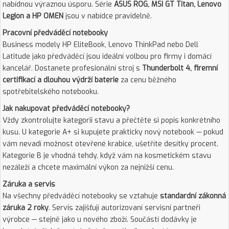
nabídnou výraznou úsporu. Série
ASUS ROG, MSI GT Titan, Lenovo
Legion a HP OMEN
jsou v nabídce pravidelně.
Pracovní předváděcí notebooky
Business modely HP EliteBook, Lenovo ThinkPad nebo Dell
Latitude jako předváděcí jsou ideální volbou pro firmy i domácí
kancelář. Dostanete profesionální stroj s
Thunderbolt 4, firemní
certifikací a dlouhou výdrží baterie
za cenu běžného
spotřebitelského notebooku.
Jak nakupovat předváděcí notebooky?
Vždy zkontrolujte kategorii stavu a přečtěte si popis konkrétního
kusu. U kategorie A+ si kupujete prakticky nový notebook — pokud
vám nevadí možnost otevřené krabice, ušetříte desítky procent.
Kategorie B je vhodná tehdy, když vám na kosmetickém stavu
nezáleží a chcete maximální výkon za nejnižší cenu.
Záruka a servis
Na všechny předváděcí notebooky se vztahuje
standardní zákonná
záruka 2 roky
. Servis zajišťují autorizovaní servisní partneři
výrobce — stejně jako u nového zboží. Součástí dodávky je