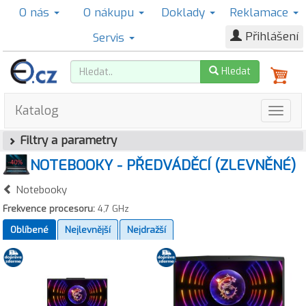
O nás
O nákupu
Doklady
Reklamace
Přihlášení
Servis
Hledat
Katalog
Filtry a parametry
NOTEBOOKY - PŘEDVÁDĚCÍ (ZLEVNĚNÉ)
Notebooky
Frekvence procesoru:
4,7 GHz
Oblíbené
Nejlevnější
Nejdražší