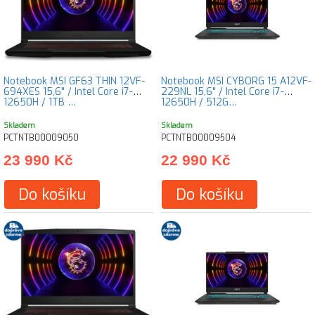
Notebook MSI GF63 THIN 12VF-
Notebook MSI CYBORG 15 A12VF-
694XES 15,6" / Intel Core i7-
229NL 15,6" / Intel Core i7-
12650H / 1TB …
12650H / 512G…
Skladem
Skladem
PCTNTB00009050
PCTNTB00009504
23 990 Kč
22 990 Kč
Do košíku
Do košíku