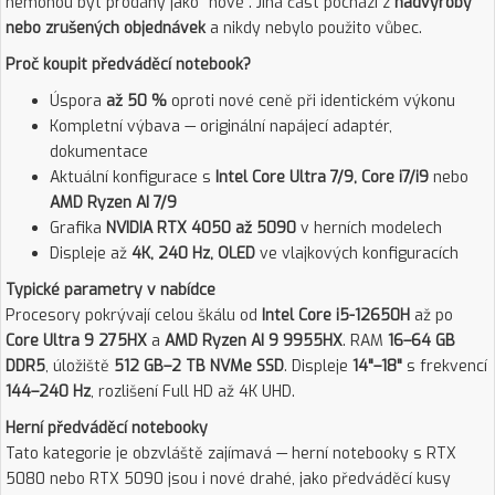
nemohou být prodány jako "nové". Jiná část pochází z
nadvýroby
nebo zrušených objednávek
a nikdy nebylo použito vůbec.
Proč koupit předváděcí notebook?
Úspora
až 50 %
oproti nové ceně při identickém výkonu
Kompletní výbava — originální napájecí adaptér,
dokumentace
Aktuální konfigurace s
Intel Core Ultra 7/9, Core i7/i9
nebo
AMD Ryzen AI 7/9
Grafika
NVIDIA RTX 4050 až 5090
v herních modelech
Displeje až
4K, 240 Hz, OLED
ve vlajkových konfiguracích
Typické parametry v nabídce
Procesory pokrývají celou škálu od
Intel Core i5-12650H
až po
Core Ultra 9 275HX
a
AMD Ryzen AI 9 9955HX
. RAM
16–64 GB
DDR5
, úložiště
512 GB–2 TB NVMe SSD
. Displeje
14"–18"
s frekvencí
144–240 Hz
, rozlišení Full HD až 4K UHD.
Herní předváděcí notebooky
Tato kategorie je obzvláště zajímavá — herní notebooky s RTX
5080 nebo RTX 5090 jsou i nové drahé, jako předváděcí kusy