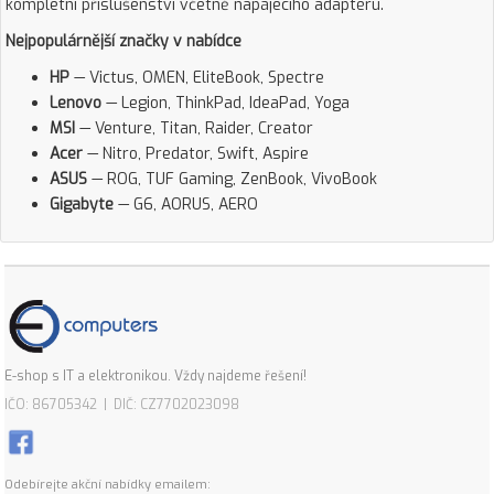
kompletní příslušenství včetně napájecího adaptéru.
Nejpopulárnější značky v nabídce
HP
— Victus, OMEN, EliteBook, Spectre
Lenovo
— Legion, ThinkPad, IdeaPad, Yoga
MSI
— Venture, Titan, Raider, Creator
Acer
— Nitro, Predator, Swift, Aspire
ASUS
— ROG, TUF Gaming, ZenBook, VivoBook
Gigabyte
— G6, AORUS, AERO
E-shop s IT a elektronikou. Vždy najdeme řešení!
IČO: 86705342 | DIČ: CZ7702023098
Odebírejte akční nabídky emailem: