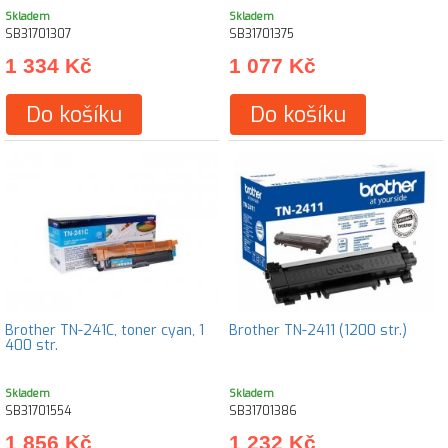
Skladem
Skladem
SB31701307
SB31701375
1 334 Kč
1 077 Kč
Do košíku
Do košíku
Brother TN-241C, toner cyan, 1
Brother TN-2411 (1200 str.)
400 str.
Skladem
Skladem
SB31701554
SB31701386
1 856 Kč
1 232 Kč