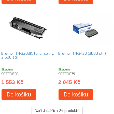
Brother TN-320BK, toner černý,
Brother TN-3430 (3000 str.)
2 500 str.
Skladem
Skladem
SB31701538
SB31701379
1 553 Kč
2 045 Kč
Do košíku
Do košíku
Načíst dalších
24
produktů