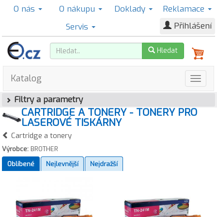
O nás
O nákupu
Doklady
Reklamace
Přihlášení
Servis
Hledat
Katalog
Filtry a parametry
CARTRIDGE A TONERY - TONERY PRO
LASEROVÉ TISKÁRNY
Cartridge a tonery
Výrobce:
BROTHER
Oblíbené
Nejlevnější
Nejdražší