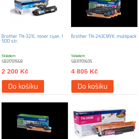
Brother TN-321C, toner cyan, 1
Brother TN-243CMYK, multipack
500 str.
Skladem
Skladem
SB31701568
SB31701605
2 200 Kč
4 805 Kč
Do košíku
Do košíku