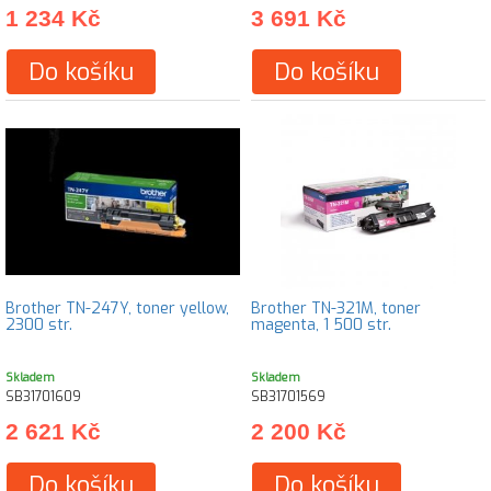
1 234 Kč
3 691 Kč
Do košíku
Do košíku
Brother TN-247Y, toner yellow,
Brother TN-321M, toner
2300 str.
magenta, 1 500 str.
Skladem
Skladem
SB31701609
SB31701569
2 621 Kč
2 200 Kč
Do košíku
Do košíku