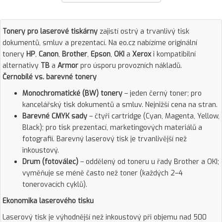
Tonery pro laserové tiskárny
zajistí ostrý a trvanlivý tisk
dokumentů, smluv a prezentací. Na eo.cz nabízíme originální
tonery
HP
,
Canon
,
Brother
,
Epson
,
OKI
a
Xerox
i kompatibilní
alternativy
TB
a
Armor
pro úsporu provozních nákladů.
Černobílé vs. barevné tonery
Monochromatické (BW) tonery
– jeden černý toner; pro
kancelářský tisk dokumentů a smluv. Nejnižší cena na stran.
Barevné CMYK sady
– čtyři cartridge (Cyan, Magenta, Yellow,
Black); pro tisk prezentací, marketingových materiálů a
fotografií. Barevný laserový tisk je trvanlivější než
inkoustový.
Drum (fotoválec)
– oddělený od toneru u řady Brother a OKI;
vyměňuje se méně často než toner (každých 2–4
tonerovacích cyklů).
Ekonomika laserového tisku
Laserový tisk je výhodnější než inkoustový při objemu nad 500