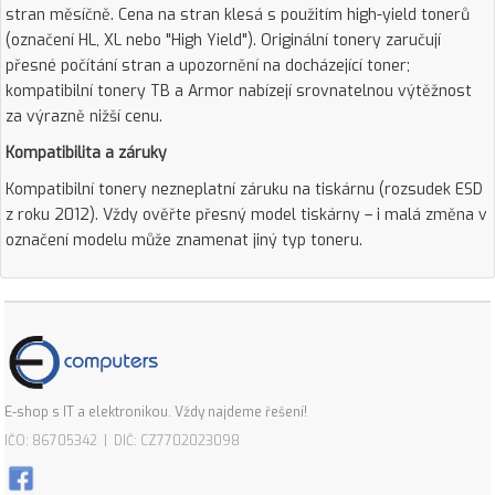
stran měsíčně. Cena na stran klesá s použitím high-yield tonerů
(označení HL, XL nebo "High Yield"). Originální tonery zaručují
přesné počítání stran a upozornění na docházející toner;
kompatibilní tonery TB a Armor nabízejí srovnatelnou výtěžnost
za výrazně nižší cenu.
Kompatibilita a záruky
Kompatibilní tonery nezneplatní záruku na tiskárnu (rozsudek ESD
z roku 2012). Vždy ověřte přesný model tiskárny – i malá změna v
označení modelu může znamenat jiný typ toneru.
E-shop s IT a elektronikou. Vždy najdeme řešení!
IČO: 86705342 | DIČ: CZ7702023098