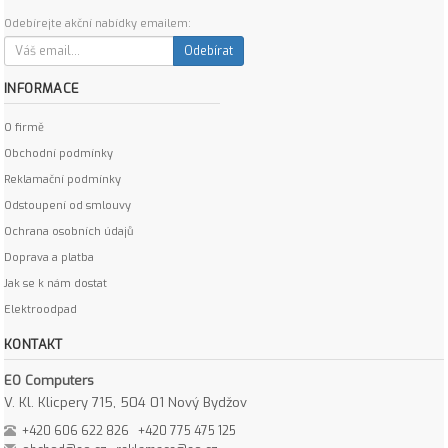
Odebírejte akční nabídky emailem:
Odebírat
INFORMACE
O firmě
Obchodní podmínky
Reklamační podmínky
Odstoupení od smlouvy
Ochrana osobních údajů
Doprava a platba
Jak se k nám dostat
Elektroodpad
KONTAKT
EO Computers
V. Kl. Klicpery 715, 504 01 Nový Bydžov
+420 606 622 826
+420 775 475 125