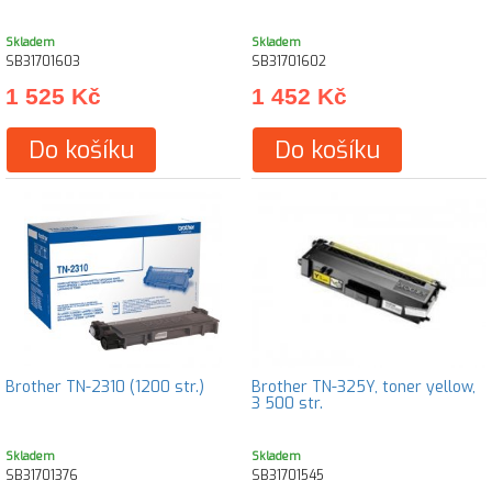
Skladem
Skladem
SB31701603
SB31701602
1 525 Kč
1 452 Kč
Do košíku
Do košíku
Brother TN-2310 (1200 str.)
Brother TN-325Y, toner yellow,
3 500 str.
Skladem
Skladem
SB31701376
SB31701545