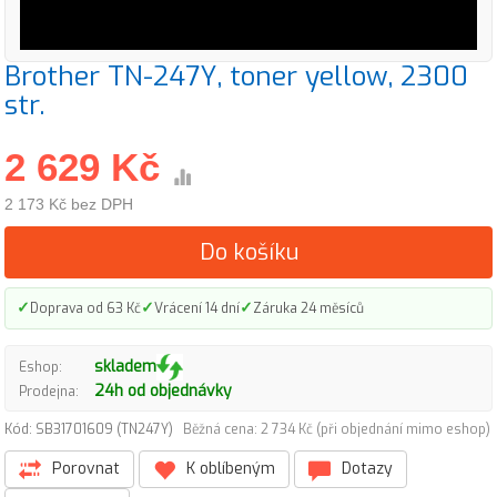
Brother TN-247Y, toner yellow, 2300
str.
2 629 Kč
2 173 Kč bez DPH
Do košíku
✓
✓
✓
Doprava od 63 Kč
Vrácení 14 dní
Záruka 24 měsíců
skladem
Eshop:
24h od objednávky
Prodejna:
Kód: SB31701609 (TN247Y)
Běžná cena: 2 734 Kč (při objednání mimo eshop)
Porovnat
K oblíbeným
Dotazy