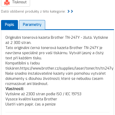
Tisknout
Další oblíbené produkty z této kategorie:
Popis
Parametry
Originální tonerová kazeta Brother TN-247Y - žlutá. Vytiskne
až 2 300 stran.
Tato originální černá tonerová kazeta Brother TN-247Y je
navržena speciálně pro vaši tiskárnu. Vytváří jasný a čistý
text při každém tisku.
Kompatibilní s řadou
tiskáren.https://www.brother.cz/supplies/laser/toner/tn/tn247y
Naše snadno instalovatelné kazety vám pomohou vytvářet
dokumenty s dlouhou životností, které se nebudou časem
rozmazávat ani blednout.
Vlastnosti:
Vytiskne až 2300 stran podle ISO / IEC 19753
Vysoce kvalitní kazeta Brother
Ušetří vám papír, čas a peníze