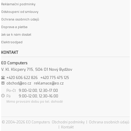
Reklamační podmínky
Odstoupení od smlouvy
Ochrana osobních údajů
Doprava a platba
Jak se k nám dostat
Elektroodpad
KONTAKT
EO Computers
V. Kl. Klicpery 715, 504 01 Nový Bydžov
+420 606 622 826
+420 775 475 125
obchod@eo.cz
reklamace@eo.cz
Po–Čt
9:00–12:00, 12:30–17:00
Pá
9:00–12:00, 12:30–16:00
Mimo provozní dobu po tel. dohodě
© 2004–2026 EO Computers
Obchodní podmínky
|
Ochrana osobních údajů
|
Kontakt