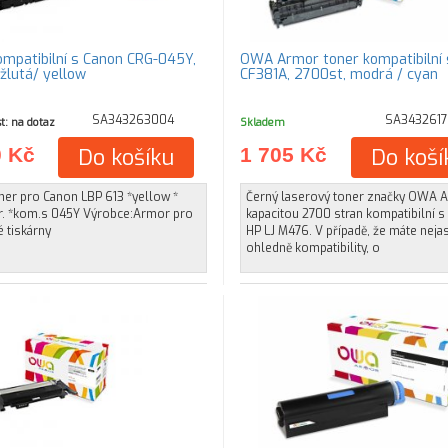
ompatibilní s Canon CRG-045Y,
OWA Armor toner kompatibilní 
 žlutá/ yellow
CF381A, 2700st, modrá / cyan
SA343263004
SA343261
t: na dotaz
Skladem
0 Kč
Do košíku
1 705 Kč
Do koší
ner pro Canon LBP 613 *yellow *
Černý laserový toner značky OWA 
tr. *kom.s 045Y Výrobce:Armor pro
kapacitou 2700 stran kompatibilní s
 tiskárny
HP LJ M476. V případě, že máte neja
ohledně kompatibility, o