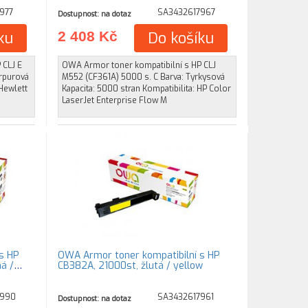
977
SA3432617967
Dostupnost: na dotaz
ku
2 408 Kč
Do košíku
 CLJ E
OWA Armor toner kompatibilní s HP CLJ
urpurová
M552 (CF361A) 5000 s. C Barva: Tyrkysová
 Hewlett
Kapacita: 5000 stran Kompatibilita: HP Color
LaserJet Enterprise Flow M
s HP
OWA Armor toner kompatibilní s HP
á /
CB382A, 21000st, žlutá / yellow
7990
SA3432617961
Dostupnost: na dotaz