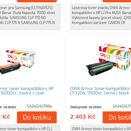
oner pro Samsung (CLTY6092S)
Laserový toner značky OWA Armor
 Barva: Žlutá Kapacita: 7000 stran
kompatibilní s HP LJ Pro M201. Barva
bilita: SAMSUNG CLP 770 ND
Výtěžnost kazety (počet stran): 220
G CLP 775 N SAMSUNG CLP 775 N
Kompatibilní zařízení: CANON CR
or toner kompatibilní s HP
OWA Armor toner kompatibilní 
 16000st, modrá / cyan
CF320A, 11500st, černá / black
SA3432617984
SA3432617
t: na dotaz
Dostupnost: na dotaz
8 Kč
Do košíku
2 403 Kč
Do koší
or toner kompatibilní s HP CLJ
OWA Armor toner kompatibilní s HP