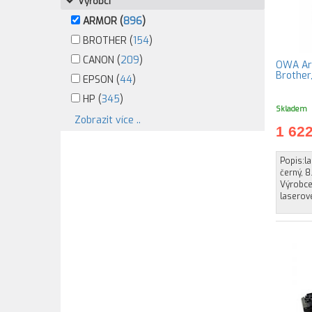
Výrobci
ARMOR (
896
)
BROTHER (
154
)
CANON (
209
)
OWA Arm
Brother
EPSON (
44
)
HP (
345
)
Skladem
Zobrazit více ..
1 62
Popis:l
černý, 
Výrobce
laserov