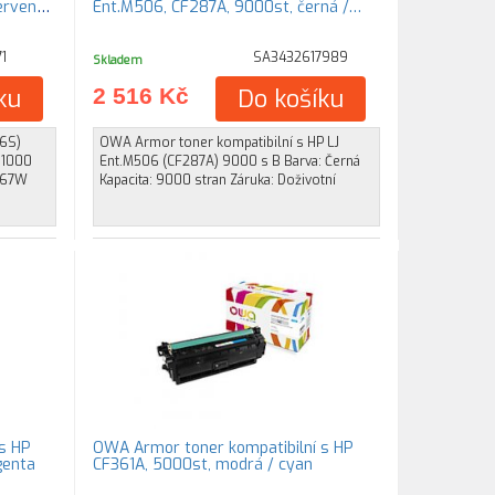
rvená /
Ent.M506, CF287A, 9000st, černá /…
1
SA3432617989
Skladem
ku
2 516 Kč
Do košíku
6S)
OWA Armor toner kompatibilní s HP LJ
: 1000
Ent.M506 (CF287A) 9000 s B Barva: Černá
467W
Kapacita: 9000 stran Záruka: Doživotní
s HP
OWA Armor toner kompatibilní s HP
genta
CF361A, 5000st, modrá / cyan