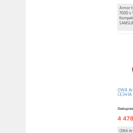
Armor t
7000 s Y
Kompati
SAMSUN
OWA Arm
CE341A,
Dostupnos
4 47
OWA Arm