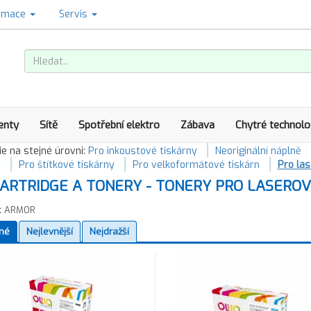
amace
Servis
enty
Sítě
Spotřební elektro
Zábava
Chytré technolo
e na stejné úrovni:
Pro inkoustové tiskárny
Neoriginální náplně
y
Pro štítkové tiskárny
Pro velkoformátové tiskárn
Pro las
ARTRIDGE A TONERY - TONERY PRO LASEROV
:
ARMOR
né
Nejlevnější
Nejdražší