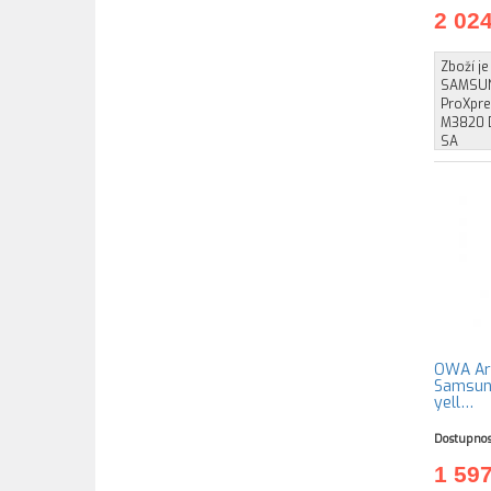
2 02
Zboží je
SAMSUN
ProXpr
M3820 
SA
OWA Arm
Samsung
yell…
Dostupnos
1 59