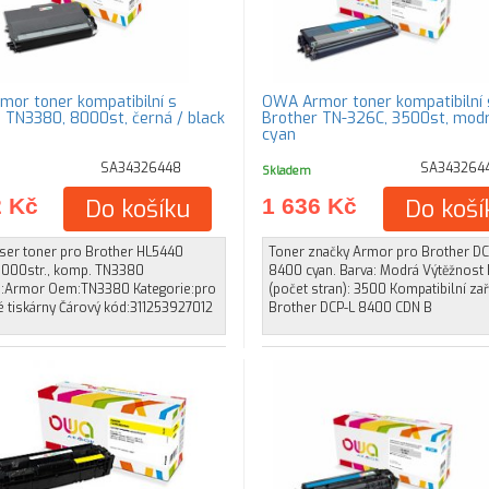
or toner kompatibilní s
OWA Armor toner kompatibilní 
, TN3380, 8000st, černá / black
Brother TN-326C, 3500st, modr
cyan
SA34326448
SA343264
Skladem
2 Kč
Do košíku
1 636 Kč
Do koší
aser toner pro Brother HL5440
Toner značky Armor pro Brother DC
8.000str., komp. TN3380
8400 cyan. Barva: Modrá Výtěžnost 
:Armor Oem:TN3380 Kategorie:pro
(počet stran): 3500 Kompatibilní zař
é tiskárny Čárový kód:311253927012
Brother DCP-L 8400 CDN B