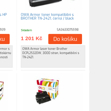
s HP
OWA Armor toner kompatibilní s
BROTHER TN-2421, černá / black
7939
SA3433075598
Skladem
ku
1 201 Kč
Do košíku
Armor s
OWA Armor laser toner Brother
 tiskárnu
DCPL2532DW, 3000 stran, kompatibilní s
snosti
TN-2421.