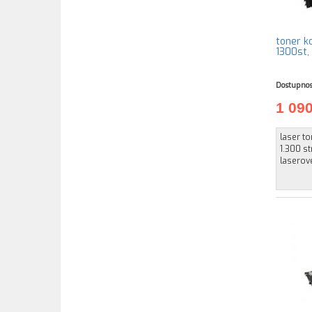
toner k
1300st,
Dostupnos
1 09
laser to
1.300 s
laserové