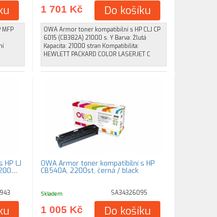
ku
1 701 Kč
Do košíku
P MFP
OWA Armor toner kompatibilní s HP CLJ CP
á
6015 (CB382A) 21000 s. Y Barva: Žlutá
ní
Kapacita: 21000 stran Kompatibilita:
HEWLETT PACKARD COLOR LASERJET C
s HP LJ
OWA Armor toner kompatibilní s HP
2200…
CB540A, 2200st, černá / black
943
SA34326095
Skladem
ku
1 005 Kč
Do košíku