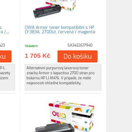
s
OWA Armor toner kompatibilní s HP
á /
CF383A, 2700st, červená / magenta
423
SA3432617940
Skladem
ku
1 705 Kč
Do košíku
P-L
Alternativní purpurový laserový toner
kazety
značky Armor s kapacitou 2700 stran pro
ízení:
tiskárnu HP LJ M476. V případě, že máte
nejasnosti ohledně kompatibility,