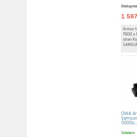
Dostupnos
1 59
Armor t
7000 s 
stran K
SAMSUN
OWA Arm
Samsun
5000s
Skladem