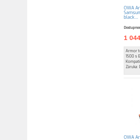
OWA Arm
Samsung
black…
Dostupnos
1 04
Armor t
1500 s B
Kompati
Záruka: 
OWA Arm