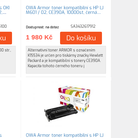
s OKI
OWA Armor toner kompatibilní s HP LJ
2,
M601 / 02, CE390A, 10000st, černá…
5100
SA3432617912
Dostupnost: na dotaz
ku
1 980 Kč
Do košíku
0 str.,
Alternativní toner ARMOR s označením
K15534 je určen pro tiskárny značky Hewlett
Packard a je kompatibilní s tonery CE390A.
Kapacita tohoto černého toneru j
s
OWA Armor toner kompatibilní s HP LJ