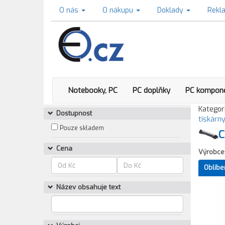
O nás
O nákupu
Doklady
Rekl
Notebooky, PC
PC doplňky
PC kompon
Kategori
Dostupnost
tiskárn
Pouze skladem
C
Cena
Výrobce
Oblíbe
Název obsahuje text