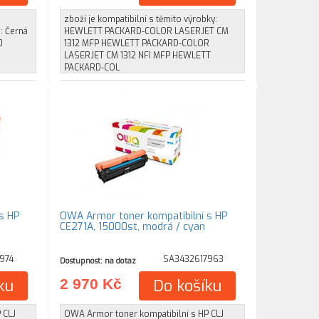
zboží je kompatibilní s těmito výrobky:
: Černá
HEWLETT PACKARD-COLOR LASERJET CM
0
1312 MFP HEWLETT PACKARD-COLOR
LASERJET CM 1312 NFI MFP HEWLETT
PACKARD-COL
s HP
OWA Armor toner kompatibilní s HP
CE271A, 15000st, modrá / cyan
974
SA3432617963
Dostupnost: na dotaz
ku
2 970 Kč
Do košíku
 CLJ
OWA Armor toner kompatibilní s HP CLJ