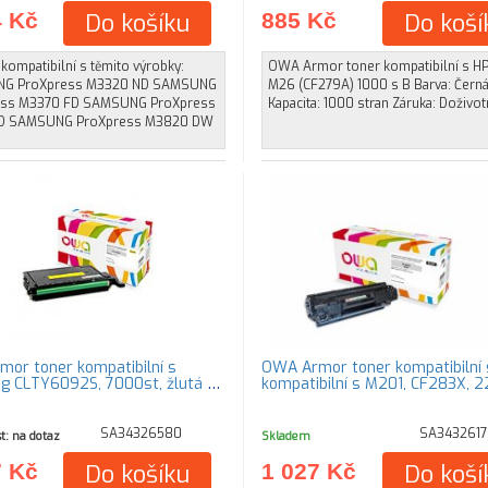
4 Kč
Do košíku
885 Kč
Do koší
 kompatibilní s těmito výrobky:
OWA Armor toner kompatibilní s H
G ProXpress M3320 ND SAMSUNG
M26 (CF279A) 1000 s B Barva: Čern
ess M3370 FD SAMSUNG ProXpress
Kapacita: 1000 stran Záruka: Doživot
D SAMSUNG ProXpress M3820 DW
or toner kompatibilní s
OWA Armor toner kompatibilní 
 CLTY6092S, 7000st, žlutá /
kompatibilní s M201, CF283X, 
SA34326580
SA3432617
t: na dotaz
Skladem
7 Kč
Do košíku
1 027 Kč
Do koší