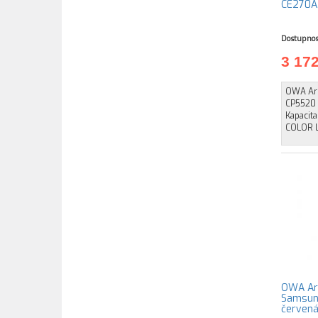
CE270A,
Dostupnos
3 17
OWA Arm
CP5520 
Kapacita
COLOR 
OWA Arm
Samsun
červen