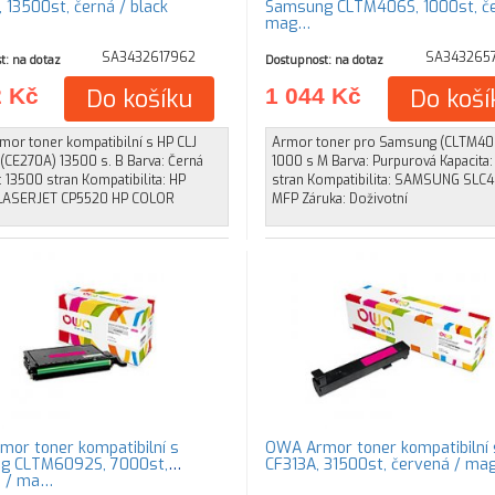
 13500st, černá / black
Samsung CLTM406S, 1000st, če
mag…
SA3432617962
SA3432657
t: na dotaz
Dostupnost: na dotaz
2 Kč
Do košíku
1 044 Kč
Do koší
or toner kompatibilní s HP CLJ
Armor toner pro Samsung (CLTM40
(CE270A) 13500 s. B Barva: Černá
1000 s M Barva: Purpurová Kapacita
: 13500 stran Kompatibilita: HP
stran Kompatibilita: SAMSUNG SLC
LASERJET CP5520 HP COLOR
MFP Záruka: Doživotní
or toner kompatibilní s
OWA Armor toner kompatibilní 
g CLTM6092S, 7000st,
CF313A, 31500st, červená / ma
á / ma…