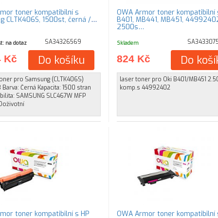
or toner kompatibilní s
OWA Armor toner kompatibilní 
 CLTK406S, 1500st, černá /
B401, MB441, MB451, 4499240
2500s…
SA34326569
SA343307
t: na dotaz
Skladem
4 Kč
Do košíku
824 Kč
Do koší
oner pro Samsung (CLTK406S)
laser toner pro Oki B401/MB451 2.50
 Barva: Černá Kapacita: 1500 stran
komp.s 44992402
bilita: SAMSUNG SLC467W MFP
Doživotní
or toner kompatibilní s HP
OWA Armor toner kompatibilní 