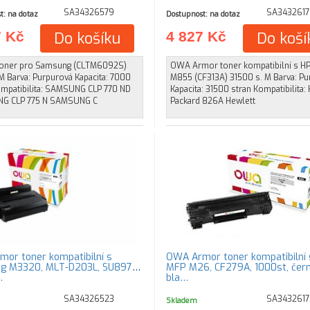
SA34326579
SA3432617
t: na dotaz
Dostupnost: na dotaz
7 Kč
Do košíku
4 827 Kč
Do koší
oner pro Samsung (CLTM6092S)
OWA Armor toner kompatibilní s HP
M Barva: Purpurová Kapacita: 7000
M855 (CF313A) 31500 s. M Barva: P
ompatibilita: SAMSUNG CLP 770 ND
Kapacita: 31500 stran Kompatibilita:
G CLP 775 N SAMSUNG C
Packard 826A Hewlett
or toner kompatibilní s
OWA Armor toner kompatibilní 
g M3320, MLT-D203L, SU897A,
MFP M26, CF279A, 1000st, čern
…
bla…
SA34326523
SA343261
Skladem