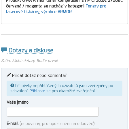
Produkt
OWA Armor toner kompatibilní s HP CF383A, 2700st,
červená / magenta
se nachází v kategorii
Tonery pro
laserové tiskárny
,
výrobce ARMOR
Dotazy a diskuse
Zatím žádné dotazy. Buďte první!
Přidat dotaz nebo komentář
Příspěvky nepřihlášených uživatelů jsou zveřejněny po
schválení.
Přihlaste se
pro okamžité zveřejnění.
Vaše jméno
E-mail
(nepovinný, pro upozornění na odpověď)