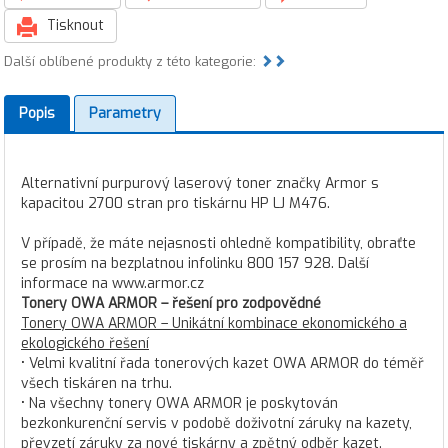
Tisknout
Další oblíbené produkty z této kategorie:
Popis
Parametry
Alternativní purpurový laserový toner značky Armor s
kapacitou 2700 stran pro tiskárnu HP LJ M476.
V případě, že máte nejasnosti ohledně kompatibility, obraťte
se prosím na bezplatnou infolinku 800 157 928. Další
informace na www.armor.cz
Tonery OWA ARMOR – řešení pro zodpovědné
Tonery OWA ARMOR – Unikátní kombinace ekonomického a
ekologického řešení
• Velmi kvalitní řada tonerových kazet OWA ARMOR do téměř
všech tiskáren na trhu.
• Na všechny tonery OWA ARMOR je poskytován
bezkonkurenční servis v podobě doživotní záruky na kazety,
převzetí záruky za nové tiskárny a zpětný odběr kazet.