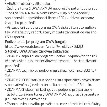
• ARMOR ručí za kvalitu tisku.
• Žádný z tonerů OWA ARMOR neporušuje patentové právo.
• Tonery OWA ARMOR vám umožňují splnit požadavky
společenské odpovědnosti firem (CSR) v oblasti ochrany
životního prostředí.
• Při zapojení se do programu OWA získáváte automaticky
tzv. Materiálový report, který můžete zahrnout do vašeho
CSR reportu.
Podívejte se, jak program OWA funguje
https://www.youtube.com/watch?v=oLTvCXQd2jU
S tonery OWA Armor zároveň získáváte:
• ZDARMA zapojení do programu odběru vypsaných tonerů
včetně získání tzv. materiálového reportu – šetříte životní
prostředí.
• ZDARMA technickou podporu na zákaznické lince 800 157
928.
• ZDARMA 100% servis v podobě sítě specializovaných firem
s operativním výjezdem technika na místo do 48 hodin.
• ZDARMA širokou marketingovou podporu pro partnery
• Jistotu, že žádné tonery OWA ARMOR neporušují patenty a
jsou zdravotně nezávadné.
• Francouzskou kvalitu prověřenou mezinárodními certifikáty.