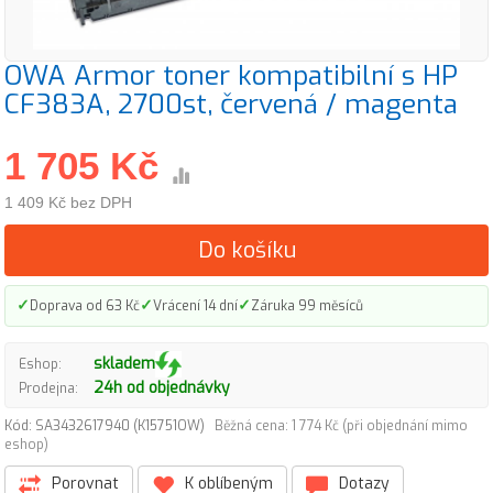
OWA Armor toner kompatibilní s HP
CF383A, 2700st, červená / magenta
1 705 Kč
1 409 Kč bez DPH
Do košíku
✓
✓
✓
Doprava od 63 Kč
Vrácení 14 dní
Záruka 99 měsíců
skladem
Eshop:
24h od objednávky
Prodejna:
Kód: SA3432617940 (K15751OW)
Běžná cena: 1 774 Kč (při objednání mimo
eshop)
Porovnat
K oblíbeným
Dotazy