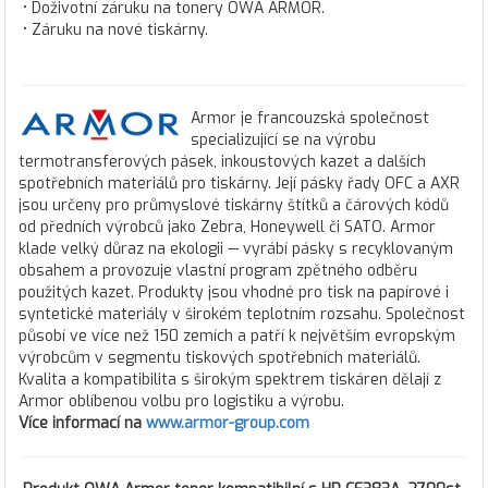
• Doživotní záruku na tonery OWA ARMOR.
• Záruku na nové tiskárny.
Armor je francouzská společnost
specializující se na výrobu
termotransferových pásek, inkoustových kazet a dalších
spotřebních materiálů pro tiskárny. Její pásky řady OFC a AXR
jsou určeny pro průmyslové tiskárny štítků a čárových kódů
od předních výrobců jako Zebra, Honeywell či SATO. Armor
klade velký důraz na ekologii — vyrábí pásky s recyklovaným
obsahem a provozuje vlastní program zpětného odběru
použitých kazet. Produkty jsou vhodné pro tisk na papírové i
syntetické materiály v širokém teplotním rozsahu. Společnost
působí ve více než 150 zemích a patří k největším evropským
výrobcům v segmentu tiskových spotřebních materiálů.
Kvalita a kompatibilita s širokým spektrem tiskáren dělají z
Armor oblíbenou volbu pro logistiku a výrobu.
Více informací na
www.armor-group.com