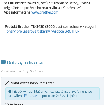
multifunkčních zařízení, faxů a tiskáren na štítky, včetne
originálního spotřebního materiálu a příslušenství.
Více informací na
www.brother.com
Produkt
Brother TN-3430 (3000 str.)
se nachází v kategorii
Tonery pro laserové tiskárny
,
výrobce BROTHER
Dotazy a diskuse
Zatím žádné dotazy. Buďte první!
Přidat dotaz nebo komentář
Příspěvky nepřihlášených uživatelů jsou zveřejněny po
schválení.
Přihlaste se
pro okamžité zveřejnění.