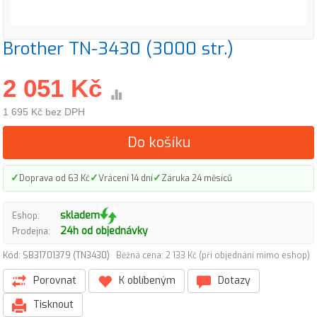
Brother TN-3430 (3000 str.)
2 051 Kč
1 695 Kč bez DPH
Do košíku
✓
✓
✓
Doprava od 63 Kč
Vrácení 14 dní
Záruka 24 měsíců
skladem
Eshop:
24h od objednávky
Prodejna:
Kód: SB31701379 (TN3430)
Běžná cena: 2 133 Kč (při objednání mimo eshop)
Porovnat
K oblíbeným
Dotazy
Tisknout