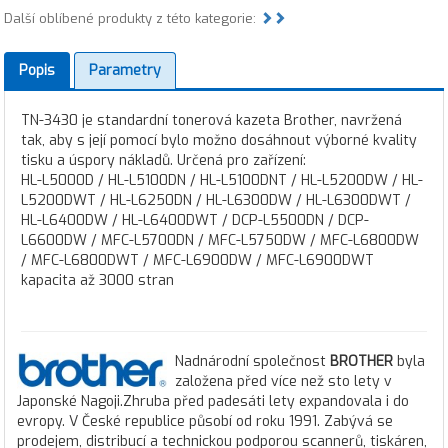
Další oblíbené produkty z této kategorie:
Popis
Parametry
TN-3430 je standardní tonerová kazeta Brother, navržená
tak, aby s její pomocí bylo možno dosáhnout výborné kvality
tisku a úspory nákladů. Určená pro zařízení:
HL-L5000D / HL-L5100DN / HL-L5100DNT / HL-L5200DW / HL-
L5200DWT / HL-L6250DN / HL-L6300DW / HL-L6300DWT /
HL-L6400DW / HL-L6400DWT / DCP-L5500DN / DCP-
L6600DW / MFC-L5700DN / MFC-L5750DW / MFC-L6800DW
/ MFC-L6800DWT / MFC-L6900DW / MFC-L6900DWT
kapacita až 3000 stran
Nadnárodní společnost
BROTHER
byla
založena před více než sto lety v
Japonské Nagoji.Zhruba před padesáti lety expandovala i do
evropy. V České republice působí od roku 1991. Zabývá se
prodejem, distribucí a technickou podporou scannerů, tiskáren,