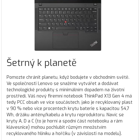
Šetrný k planetě
Pomozte chránit planetu, když bodujete v obchodním světě.
Ve společnosti Lenovo se snažíme vytvářet a dodávat
technologické produkty s minimálním dopadem na životní
prostředí. Váš nový firemní notebook ThinkPad X13 Gen 4 má
tedy PCC obsah ve více součástech, jako je recyklovaný plast
v 90 % nebo více procentech krytu baterie s kapacitou 54,7
Wh, držáku antény/kabelu a krytu reproduktoru. Navíc se
kryty A, D a C (to je horní a spodní část notebooku a rám
klávesnice) mohou pochlubit různým množstvím
recyklovaného hliníku a hořčíku (v závislosti na modelu).