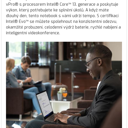
vPro® s procesorem Intel® Core™ 13. generace a poskytuje
výkon, který potřebujete ke splnění úkolů. A když máte
dlouhý den, tento notebook s vámi udrží tempo. S certifikací
Intel® Evo™ se můžete spolehnout na konzistentní odezvu,
okamžité probuzení, celodenní výdrž baterie, rychlé nabíjení a
inteligentní videokonference.