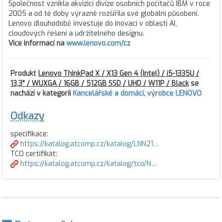
Společnost vznikla akvizicí divize osobních počítačů IBM v roce
2005 a od té doby výrazně rozšířila své globální působení.
Lenovo dlouhodobě investuje do inovací v oblasti AI,
cloudových řešení a udržitelného designu.
Více informací na
www.lenovo.com/cz
Produkt
Lenovo ThinkPad X / X13 Gen 4 (Intel) / i5-1335U /
13,3" / WUXGA / 16GB / 512GB SSD / UHD / W11P / Black
se
nachází v kategorii
Kancelářské a domácí
,
výrobce LENOVO
Odkazy
specifikace:
https://katalog.atcomp.cz/katalog/LNN21…
TCO certifikát:
https://katalog.atcomp.cz/katalog/tco/N…