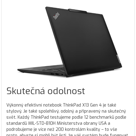
Skutečná odolnost
Výkonný efektivní notebook ThinkPad X13 Gen 4 je také
stylový. Je také spolehlivý, odolný a připravený na skutečný
svět. Každý ThinkPad testujeme podle 12 benchmarků podle
standardů MIL-STD-810H Ministerstva obrany USA a
podrobujeme je více než 200 kontrolám kvality – to vše
proto, abyste si mohli být jisti, že váš systém bude fungovat