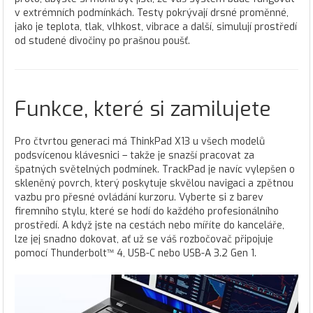
v extrémních podmínkách. Testy pokrývají drsné proměnné,
jako je teplota, tlak, vlhkost, vibrace a další, simulují prostředí
od studené divočiny po prašnou poušť.
Funkce, které si zamilujete
Pro čtvrtou generaci má ThinkPad X13 u všech modelů
podsvícenou klávesnici – takže je snazší pracovat za
špatných světelných podmínek. TrackPad je navíc vylepšen o
skleněný povrch, který poskytuje skvělou navigaci a zpětnou
vazbu pro přesné ovládání kurzoru. Vyberte si z barev
firemního stylu, které se hodí do každého profesionálního
prostředí. A když jste na cestách nebo míříte do kanceláře,
lze jej snadno dokovat, ať už se váš rozbočovač připojuje
pomocí Thunderbolt™ 4, USB-C nebo USB-A 3.2 Gen 1.