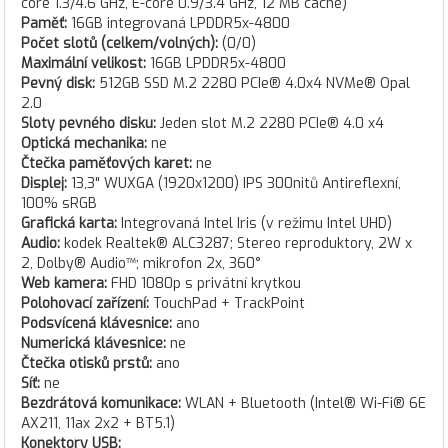
core 1.3/4.6 GHz, E-core 0.9/3.4 GHz, 12 MB cache)
Paměť:
16GB integrovaná LPDDR5x-4800
Počet slotů (celkem/volných):
(0/0)
Maximální velikost:
16GB LPDDR5x-4800
Pevný disk:
512GB SSD M.2 2280 PCIe® 4.0x4 NVMe® Opal
2.0
Sloty pevného disku:
Jeden slot M.2 2280 PCIe® 4.0 x4
Optická mechanika:
ne
Čtečka paměťových karet:
ne
Displej:
13,3" WUXGA (1920x1200) IPS 300nitů Antireflexní,
100% sRGB
Grafická karta:
Integrovaná Intel Iris (v režimu Intel UHD)
Audio:
kodek Realtek® ALC3287; Stereo reproduktory, 2W x
2, Dolby® Audio™; mikrofon 2x, 360°
Web kamera:
FHD 1080p s privátní krytkou
Polohovací zařízení:
TouchPad + TrackPoint
Podsvícená klávesnice:
ano
Numerická klávesnice:
ne
Čtečka otisků prstů:
ano
Síť:
ne
Bezdrátová komunikace:
WLAN + Bluetooth (Intel® Wi-Fi® 6E
AX211, 11ax 2x2 + BT5.1)
Konektory USB: