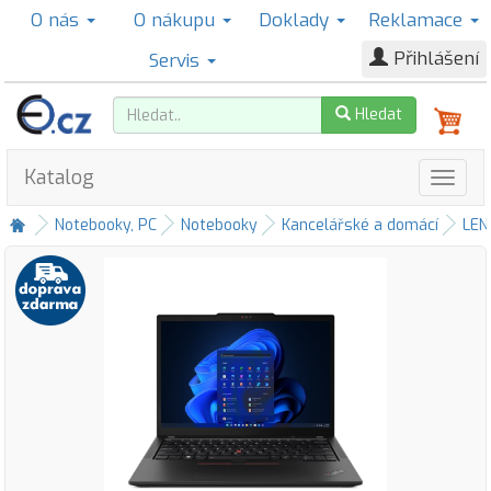
O nás
O nákupu
Doklady
Reklamace
Přihlášení
Servis
Hledat
Katalog
Notebooky, PC
Notebooky
Kancelářské a domácí
LE