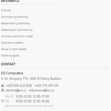
INFORMACE
O firmě
Obchodní podmínky
Reklamační podmínky
Odstoupení od smlouvy
Ochrana osobních údajů
Doprava a platba
Jak se k nám dostat
Elektroodpad
KONTAKT
EO Computers
V. Kl. Klicpery 715, 504 01 Nový Bydžov
+420 606 622 826
+420 775 475 125
obchod@eo.cz
reklamace@eo.cz
Po–Čt
9:00–12:00, 12:30–17:00
Pá
9:00–12:00, 12:30–16:00
Mimo provozní dobu po tel. dohodě