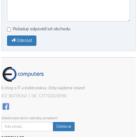
Požaduji odpověď od obchodu
Odeslat
E-shop s IT a elektronikou. Vždy najdeme řešení!
IČO: 86705342 | DIČ: CZ7702023098
Odebírejte akční nabídky emailem:
Odebírat