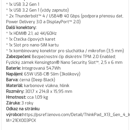
* 1x USB 3.2 Gen 1
* 1x USB 3.2 Gen 1 (vždy zapnuto)
* 2x Thunderbolt™ 4 / USB4® 40 Gbps (podpora přenosu dat,
Power Delivery 3.0 a DisplayPort™ 2.0)
Další konektory:
* 1x HDMI® 2.1, až 4K/60Hz
* 1x Čtečka čipových karet
* 1x Slot pro nano-SIM kartu
* 1x kombinovaný konektor pro sluchátka / mikrofon (3,5 mm)
Zabezpečení:
Bezpečnostní čip diskrétní TPM 2.0 Enabled;
Fyzický zámek Kensington® Nano Security Slot™, 2,5 x 6 mm
Baterie:
Integrovaná 54,7Wh
Napájení:
65W USB-C® Slim (3kolíkový)
Barva:
černá (Deep Black)
Materiál:
karbonové vlákna, hliník
Rozměry:
301,7 x 214,8 x 15,95 mm
Hmotnost:
cca 1,09 kg
Záruka:
3 roky
Odkaz na stránku
výrobce:
https://psref.lenovo.com/Detail/ThinkPad_X13_Gen_4_I
M=21EX003PCK