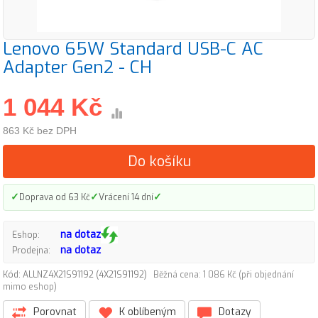
Lenovo 65W Standard USB-C AC
Adapter Gen2 - CH
1 044 Kč
863 Kč bez DPH
Do košíku
✓
✓
✓
Doprava od 63 Kč
Vrácení 14 dní
na dotaz
Eshop:
na dotaz
Prodejna:
Kód: ALLNZ4X21S91192 (4X21S91192)
Běžná cena: 1 086 Kč (při objednání
mimo eshop)
Porovnat
K oblíbeným
Dotazy