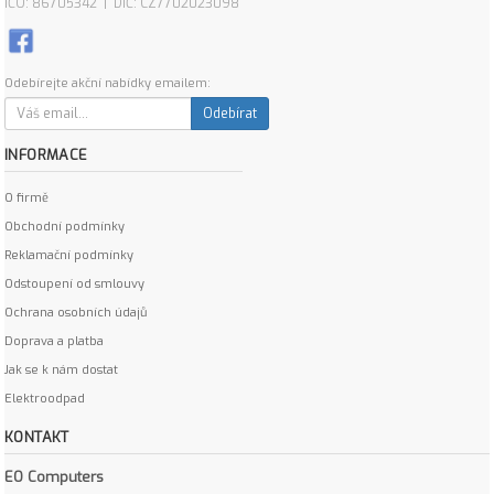
IČO: 86705342 | DIČ: CZ7702023098
Odebírejte akční nabídky emailem:
Odebírat
INFORMACE
O firmě
Obchodní podmínky
Reklamační podmínky
Odstoupení od smlouvy
Ochrana osobních údajů
Doprava a platba
Jak se k nám dostat
Elektroodpad
KONTAKT
EO Computers