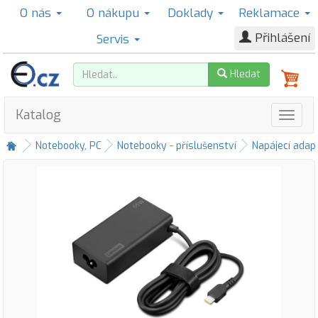
O nás
O nákupu
Doklady
Reklamace
Přihlášení
Servis
Hledat
Katalog
Notebooky, PC
Notebooky - příslušenství
Napájecí adap