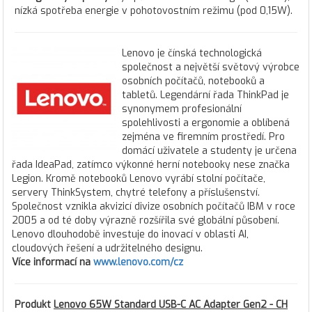
nízká spotřeba energie v pohotovostním režimu (pod 0,15W).
Lenovo je čínská technologická
společnost a největší světový výrobce
osobních počítačů, notebooků a
tabletů. Legendární řada ThinkPad je
synonymem profesionální
spolehlivosti a ergonomie a oblíbená
zejména ve firemním prostředí. Pro
domácí uživatele a studenty je určena
řada IdeaPad, zatímco výkonné herní notebooky nese značka
Legion. Kromě notebooků Lenovo vyrábí stolní počítače,
servery ThinkSystem, chytré telefony a příslušenství.
Společnost vznikla akvizicí divize osobních počítačů IBM v roce
2005 a od té doby výrazně rozšířila své globální působení.
Lenovo dlouhodobě investuje do inovací v oblasti AI,
cloudových řešení a udržitelného designu.
Více informací na
www.lenovo.com/cz
Produkt
Lenovo 65W Standard USB-C AC Adapter Gen2 - CH