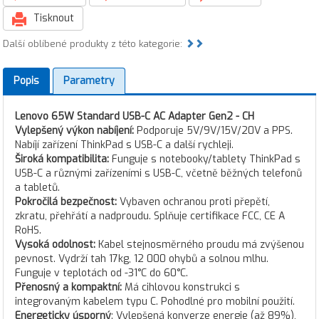
Tisknout
Další oblíbené produkty z této kategorie:
Popis
Parametry
Lenovo 65W Standard USB-C AC Adapter Gen2 - CH
Vylepšený výkon nabíjení:
Podporuje 5V/9V/15V/20V a PPS.
Nabíjí zařízení ThinkPad s USB-C a další rychleji.
Široká kompatibilita:
Funguje s notebooky/tablety ThinkPad s
USB-C a různými zařízeními s USB-C, včetně běžných telefonů
a tabletů.
Pokročilá bezpečnost:
Vybaven ochranou proti přepětí,
zkratu, přehřátí a nadproudu. Splňuje certifikace FCC, CE A
RoHS.
Vysoká odolnost:
Kabel stejnosměrného proudu má zvýšenou
pevnost. Vydrží tah 17kg, 12 000 ohybů a solnou mlhu.
Funguje v teplotách od -31°C do 60°C.
Přenosný a kompaktní:
Má cihlovou konstrukci s
integrovaným kabelem typu C. Pohodlné pro mobilní použití.
Energeticky úsporný
: Vylepšená konverze energie (až 89%),