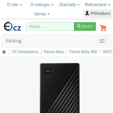
O nás
O nákupu
Doklady
Reklamace
Přihlášení
Servis
Hledat
Katalog
PC komponenty
Pevné disky
Pevné disky HDD
WESTE