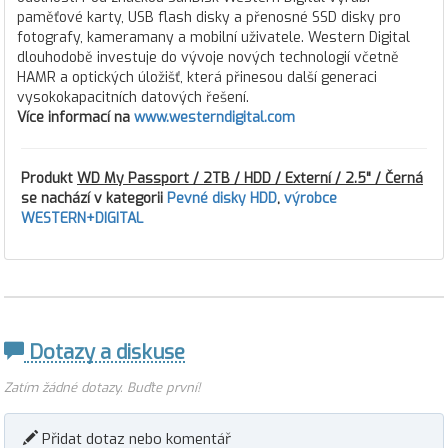
paměťové karty, USB flash disky a přenosné SSD disky pro
fotografy, kameramany a mobilní uživatele. Western Digital
dlouhodobě investuje do vývoje nových technologií včetně
HAMR a optických úložišť, která přinesou další generaci
vysokokapacitních datových řešení.
Více informací na
www.westerndigital.com
Produkt
WD My Passport / 2TB / HDD / Externí / 2.5" / Černá
se nachází v kategorii
Pevné disky HDD
,
výrobce
WESTERN+DIGITAL
Dotazy a diskuse
Zatím žádné dotazy. Buďte první!
Přidat dotaz nebo komentář