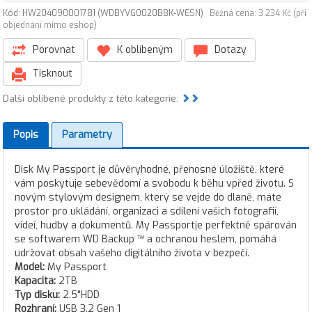
Kód: HW204090001781 (WDBYVG0020BBK-WESN)
Běžná cena: 3 234 Kč (při
objednání mimo eshop)
Porovnat
K oblíbeným
Dotazy
Tisknout
Další oblíbené produkty z této kategorie:
Popis
Parametry
Disk My Passport je důvěryhodné, přenosné úložiště, které
vám poskytuje sebevědomí a svobodu k běhu vpřed životu. S
novým stylovým designem, který se vejde do dlaně, máte
prostor pro ukládání, organizaci a sdílení vašich fotografií,
videí, hudby a dokumentů. My Passportje perfektně spárován
se softwarem WD Backup ™ a ochranou heslem, pomáhá
udržovat obsah vašeho digitálního života v bezpečí.
Model:
My Passport
Kapacita:
2TB
Typ disku:
2.5"HDD
Rozhraní:
USB 3.2 Gen 1