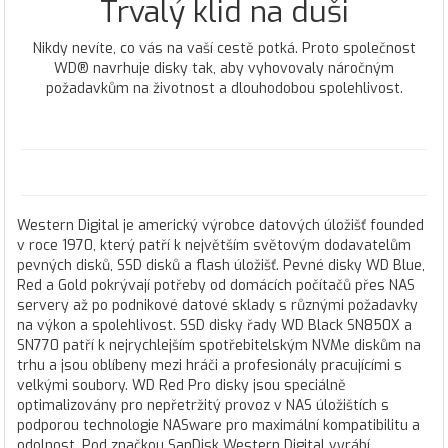
Trvalý klid na duši
Nikdy nevíte, co vás na vaší cestě potká. Proto společnost
WD® navrhuje disky tak, aby vyhovovaly náročným
požadavkům na životnost a dlouhodobou spolehlivost.
Western Digital je americký výrobce datových úložišť founded
v roce 1970, který patří k největším světovým dodavatelům
pevných disků, SSD disků a flash úložišť. Pevné disky WD Blue,
Red a Gold pokrývají potřeby od domácích počítačů přes NAS
servery až po podnikové datové sklady s různými požadavky
na výkon a spolehlivost. SSD disky řady WD Black SN850X a
SN770 patří k nejrychlejším spotřebitelským NVMe diskům na
trhu a jsou oblíbeny mezi hráči a profesionály pracujícími s
velkými soubory. WD Red Pro disky jsou speciálně
optimalizovány pro nepřetržitý provoz v NAS úložištích s
podporou technologie NASware pro maximální kompatibilitu a
odolnost. Pod značkou SanDisk Western Digital vyrábí