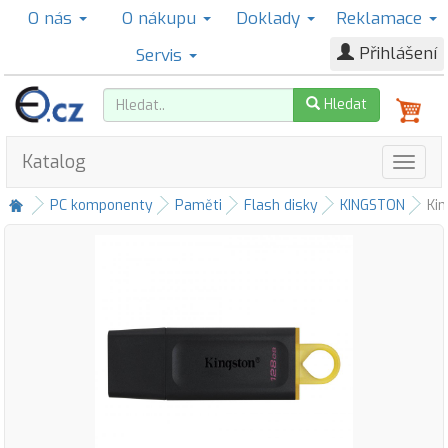
O nás
O nákupu
Doklady
Reklamace
Přihlášení
Servis
Hledat
Katalog
PC komponenty
Paměti
Flash disky
KINGSTON
Kin