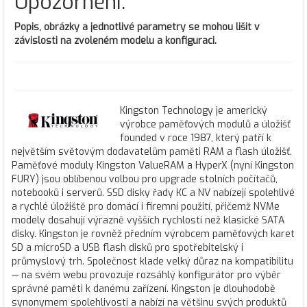
Upozornění:
Popis, obrázky a jednotlivé parametry se mohou lišit v
závislosti na zvoleném modelu a konfiguraci.
Kingston Technology je americký
výrobce paměťových modulů a úložišť
founded v roce 1987, který patří k
největším světovým dodavatelům paměti RAM a flash úložišť.
Paměťové moduly Kingston ValueRAM a HyperX (nyní Kingston
FURY) jsou oblíbenou volbou pro upgrade stolních počítačů,
notebooků i serverů. SSD disky řady KC a NV nabízejí spolehlivé
a rychlé úložiště pro domácí i firemní použití, přičemž NVMe
modely dosahují výrazně vyšších rychlostí než klasické SATA
disky. Kingston je rovněž předním výrobcem paměťových karet
SD a microSD a USB flash disků pro spotřebitelský i
průmyslový trh. Společnost klade velký důraz na kompatibilitu
— na svém webu provozuje rozsáhlý konfigurátor pro výběr
správné paměti k danému zařízení. Kingston je dlouhodobě
synonymem spolehlivosti a nabízí na většinu svých produktů