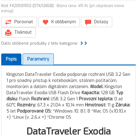
Kód: FK205011012 (DTX/128GB)
Běžná cena: 415 Kč (při objednání mimo
eshop)
Porovnat
K oblíbeným
Dotazy
Tisknout
Další oblíbené produkty z této kategorie:
Popis
Parametry
Kingston DataTraveler Exodia podporuje rozhraní USB 3.2 Gen
1 pro snadný přístup k notebookům, stolním počítačům,
monitorům a dalším digitálním zařízením.
Model:
Kingston
DataTraveler Exodia USB Flash Drive
Kapacita:
128 GB
Typ
disku:
Flash
Rozhraní:
USB 3.2 Gen 1
Provozní teplota:
0 až
60°C
Rozměry:
67,3 x 21,04 x 10,14 mm
Hmotnost:
11 g
Záruka:
5 let
Podporované OS:
*Windows 10, 8.1, 8 *Mac OS (v.10.10.x
+) *Linux (v. 2.6.x +) *Chrome OS
DataTraveler Exodia